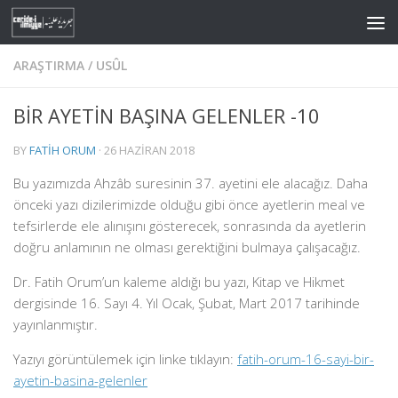
Skip to content
ARAŞTIRMA
/
USÛL
BİR AYETİN BAŞINA GELENLER -10
BY
FATIH ORUM
·
26 HAZIRAN 2018
Bu yazımızda Ahzâb suresinin 37. ayetini ele alacağız. Daha
önceki yazı dizilerimizde olduğu gibi önce ayetlerin meal ve
tefsirlerde ele alınışını gösterecek, sonrasında da ayetlerin
doğru anlamının ne olması gerektiğini bulmaya çalışacağız.
Dr. Fatih Orum’un kaleme aldığı bu yazı, Kitap ve Hikmet
dergisinde 16. Sayı 4. Yıl Ocak, Şubat, Mart 2017 tarihinde
yayınlanmıştır.
Yazıyı görüntülemek için linke tıklayın:
fatih-orum-16-sayi-bir-
ayetin-basina-gelenler