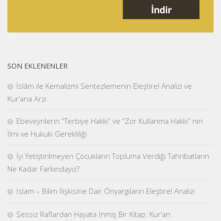
SON EKLENENLER
İslâm ile Kemalizmi Sentezlemenin Eleştirel Analizi ve
Kur’ana Arzı
Ebeveynlerin “Terbiye Hakkı” ve “Zor Kullanma Hakkı” nın
İlmi ve Hukuki Gerekliliği
İyi Yetiştirilmeyen Çocukların Topluma Verdiği Tahribatların
Ne Kadar Farkındayız?
İslam – Bilim İlişkisine Dair Önyargıların Eleştirel Analizi
Sessiz Raflardan Hayata İnmiş Bir Kitap: Kur’an