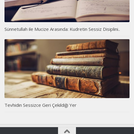
Sünnetullah ile Mucize Arasında: Kudretin Sessiz Disiplini..
Tevhidin Sessizce Geri Çekildiği Yer