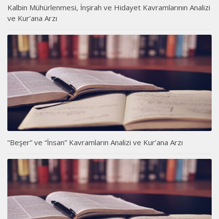
Kalbin Mühürlenmesi, İnşirah ve Hidayet Kavramlarının Analizi
ve Kur’ana Arzı
“Beşer” ve “İnsan” Kavramların Analizi ve Kur’ana Arzı