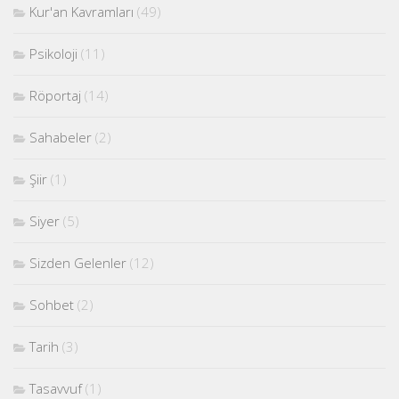
Kur'an Kavramları
(49)
Psikoloji
(11)
Röportaj
(14)
Sahabeler
(2)
Şiir
(1)
Siyer
(5)
Sizden Gelenler
(12)
Sohbet
(2)
Tarih
(3)
Tasavvuf
(1)