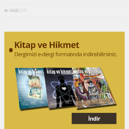
Usûl
(20)