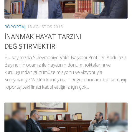
RÖPORTAJ
18 AĞUSTOS 2018
İNANMAK HAYAT TARZINI
DEĞİŞTİRMEKTİR
Bu sayımızda Süleymaniye Vakfı Başkanı Prof. Dr. Abdulaziz
Bayındır Hocamız ile hayatının dönüm noktalarını ve
kuruluşundan günümüze misyonu ve vizyonuyla
Süleymaniye Vakfı’nı konuştuk: – Değerli hocam, bizi kırmayıp
röportaj teklifimizi kabul ettiğiniz için çok...