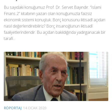
Bu sayıdaki konuğumuz Prof. Dr. Servet Bayındır. “İslami
Finans 2” kitabının yazarı olan konuğumuzla faizsiz
ekonomik sistemi konuştuk. Borç konusunu iktisadî açıdan
nasıl değerlendirebiliriz? Borç insanoğlunun iktisadî
faaliyetlerindendir. Bu açıdan bakıldığında yadırganacak bir
tarafı...
RÖPORTAJ
14 OCAK 2020