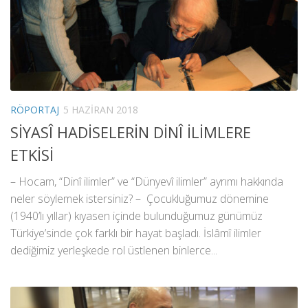
RÖPORTAJ
5 HAZIRAN 2018
SİYASÎ HADİSELERİN DİNÎ İLİMLERE
ETKİSİ
– Hocam, “Dinî ilimler” ve “Dünyevî ilimler” ayrımı hakkında
neler söylemek istersiniz? – Çocukluğumuz dönemine
(1940’lı yıllar) kıyasen içinde bulunduğumuz günümüz
Türkiye’sinde çok farklı bir hayat başladı. İslâmî ilimler
dediğimiz yerleşkede rol üstlenen binlerce...