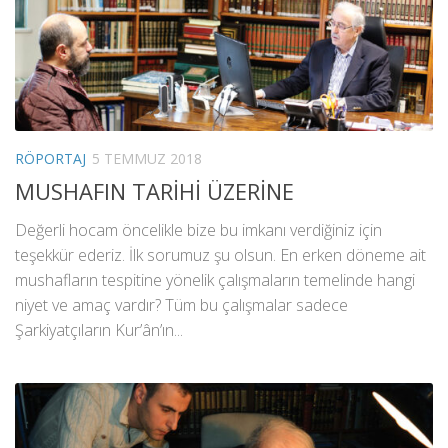
RÖPORTAJ
5 TEMMUZ 2018
MUSHAFIN TARİHİ ÜZERİNE
Değerli hocam öncelikle bize bu imkanı verdiğiniz için
teşekkür ederiz. İlk sorumuz şu olsun. En erken döneme ait
mushafların tespitine yönelik çalışmaların temelinde hangi
niyet ve amaç vardır? Tüm bu çalışmalar sadece
Şarkiyatçıların Kur’ân’ın...