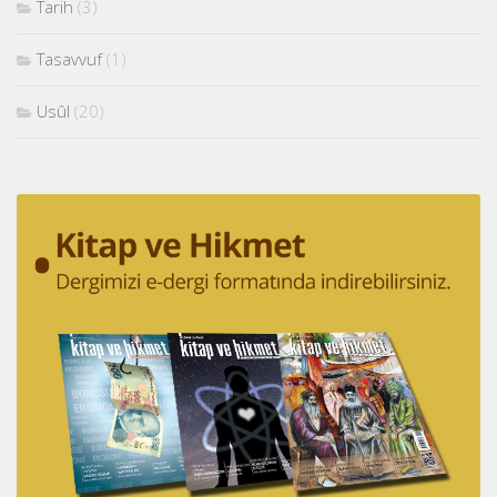
Tarih
(3)
Tasavvuf
(1)
Usûl
(20)