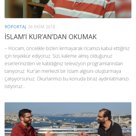
RÖPORTAJ
26 EKIM 2018
İSLAM’I KUR’AN’DAN OKUMAK
– Hocam, öncelikle bizleri kırmayarak ricamızı kabul ettiğiniz
için teşekkür ediyoruz. Sizi, kaleme almış olduğunuz
eserlerinizden ve katıldığınız televizyon programlarından
tanıyoruz. Kur’an merkezli bir İslam algısını oluşturmaya
çalışıyorsunuz. Okurlarımızı bu konuda biraz aydınlatmanızı
istiyoruz....