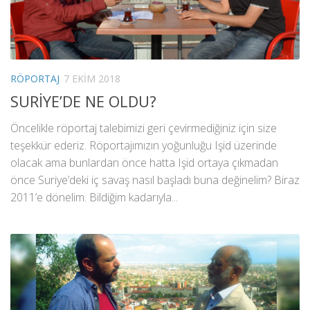
RÖPORTAJ
7 EKIM 2018
SURİYE’DE NE OLDU?
Öncelikle röportaj talebimizi geri çevirmediğiniz için size
teşekkür ederiz. Röportajımızın yoğunluğu Işid üzerinde
olacak ama bunlardan önce hatta Işid ortaya çıkmadan
önce Suriye’deki iç savaş nasıl başladı buna değinelim? Biraz
2011’e dönelim. Bildiğim kadarıyla...