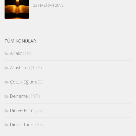
23 HAZIRAN 2018
TÜM KONULAR
Analiz
(18)
Araştırma
(175)
Çocuk Eğitimi
(2)
Deneme
(197)
Din ve Bilim
(20)
Dinler Tarihi
(35)