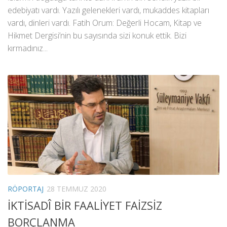
edebiyatı vardı. Yazılı gelenekleri vardı, mukaddes kitapları
vardı, dinleri vardı. Fatih Orum: Değerli Hocam, Kitap ve
Hikmet Dergisi’nin bu sayısında sizi konuk ettik. Bizi
kırmadınız...
RÖPORTAJ
28 TEMMUZ 2020
İKTİSADÎ BİR FAALİYET FAİZSİZ
BORÇLANMA