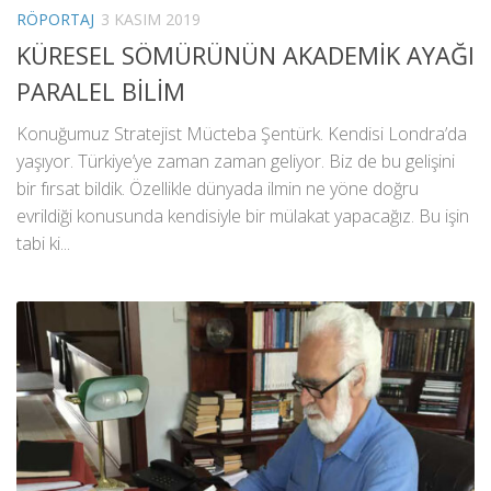
RÖPORTAJ
3 KASIM 2019
KÜRESEL SÖMÜRÜNÜN AKADEMİK AYAĞI
PARALEL BİLİM
Konuğumuz Stratejist Mücteba Şentürk. Kendisi Londra’da
yaşıyor. Türkiye’ye zaman zaman geliyor. Biz de bu gelişini
bir fırsat bildik. Özellikle dünyada ilmin ne yöne doğru
evrildiği konusunda kendisiyle bir mülakat yapacağız. Bu işin
tabi ki...