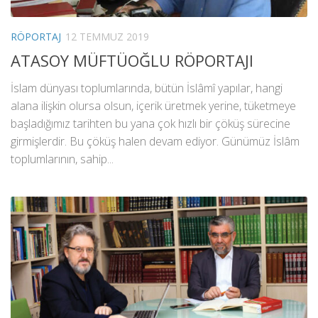
RÖPORTAJ
12 TEMMUZ 2019
ATASOY MÜFTÜOĞLU RÖPORTAJI
İslam dünyası toplumlarında, bütün İslâmî yapılar, hangi
alana ilişkin olursa olsun, içerik üretmek yerine, tüketmeye
başladığımız tarihten bu yana çok hızlı bir çöküş sürecine
girmişlerdir. Bu çöküş halen devam ediyor. Günümüz İslâm
toplumlarının, sahip...