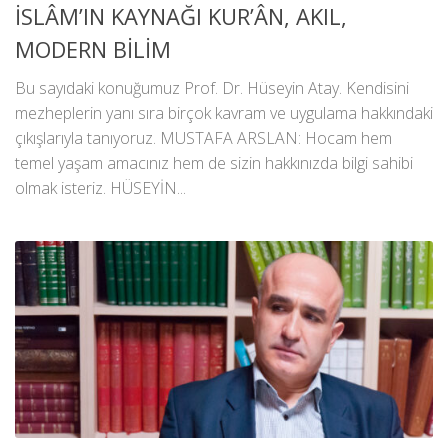
İSLÂM’IN KAYNAĞI KUR’ÂN, AKIL,
MODERN BİLİM
Bu sayıdaki konuğumuz Prof. Dr. Hüseyin Atay. Kendisini
mezheplerin yanı sıra birçok kavram ve uygulama hakkındaki
çıkışlarıyla tanıyoruz. MUSTAFA ARSLAN: Hocam hem
temel yaşam amacınız hem de sizin hakkınızda bilgi sahibi
olmak isteriz. HÜSEYİN...