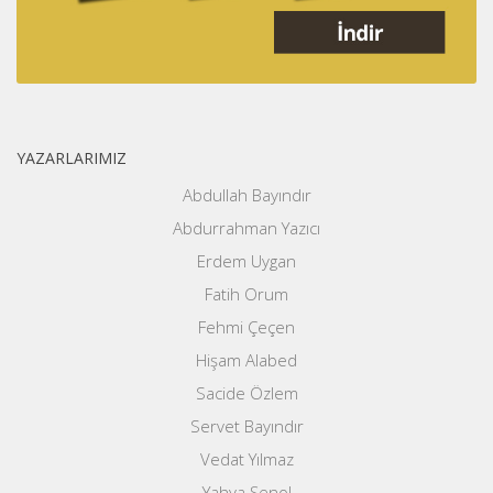
YAZARLARIMIZ
Abdullah Bayındır
Abdurrahman Yazıcı
Erdem Uygan
Fatih Orum
Fehmi Çeçen
Hişam Alabed
Sacide Özlem
Servet Bayındır
Vedat Yılmaz
Yahya Şenol