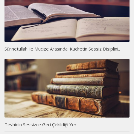
Sünnetullah ile Mucize Arasında: Kudretin Sessiz Disiplini..
Tevhidin Sessizce Geri Çekildiği Yer