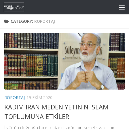
Skip to content
CATEGORY:
RÖPORTAJ
RÖPORTAJ
19 EKIM 2020
KADİM İRAN MEDENİYETİNİN İSLAM
TOPLUMUNA ETKİLERİ
İslâm’ın doğduğu tarihte dahi İran’ın bin senelik yazılı bir