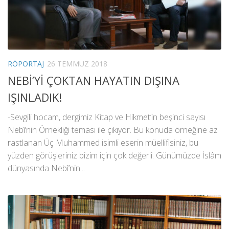
RÖPORTAJ
26 TEMMUZ 2018
NEBİ’Yİ ÇOKTAN HAYATIN DIŞINA
IŞINLADIK!
-Sevgili hocam, dergimiz Kitap ve Hikmet’in beşinci sayısı
Nebî’nin Örnekliği teması ile çıkıyor. Bu konuda örneğine az
rastlanan Üç Muhammed isimli eserin müellifisiniz, bu
yüzden görüşleriniz bizim için çok değerli. Günümüzde İslâm
dünyasında Nebî’nin...