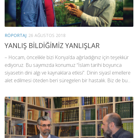
RÖPORTAJ
26 AĞUSTOS 2018
YANLIŞ BİLDİĞİMİZ YANLIŞLAR
– Hocam, öncelikle bizi Konya’da ağırladığınız için teşekkür
ediyoruz. Bu sayımızda konumuz “İslam tarihi boyunca
siyasetin dini algı ve kaynaklara etkisi”. Dinin siyasî emellere
alet edilmesi öteden beri süregelen bir hastalık. Biz de bu...