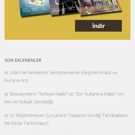
SON EKLENENLER
İslâm ile Kemalizmi Sentezlemenin Eleştirel Analizi ve
Kur’ana Arzı
Ebeveynlerin “Terbiye Hakkı” ve “Zor Kullanma Hakkı” nın
İlmi ve Hukuki Gerekliliği
İyi Yetiştirilmeyen Çocukların Topluma Verdiği Tahribatların
Ne Kadar Farkındayız?