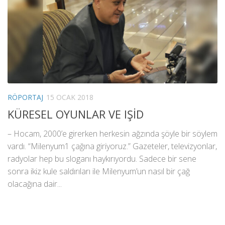
RÖPORTAJ
15 OCAK 2018
KÜRESEL OYUNLAR VE IŞİD
– Hocam, 2000’e girerken herkesin ağzında şöyle bir söylem
vardı. “Milenyum1 çağına giriyoruz.” Gazeteler, televizyonlar,
radyolar hep bu sloganı haykırıyordu. Sadece bir sene
sonra ikiz kule saldırıları ile Milenyum’un nasıl bir çağ
olacağına dair...