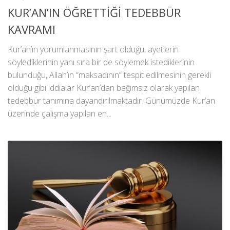
KUR’AN’IN ÖĞRETTİĞİ TEDEBBÜR
KAVRAMI
Kur’an’ın yorumlanmasının şart olduğu, ayetlerin
söylediklerinin yanı sıra bir de söylemek istediklerinin
bulunduğu, Allah’ın “maksadının” tespit edilmesinin gerekli
olduğu gibi iddialar Kur’an’dan bağımsız olarak yapılan
tedebbür tanımına dayandırılmaktadır. Günümüzde Kur’an
üzerinde çalışma yapılan en...