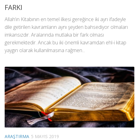
FARKI
Allah’ın Kitabının en temel ilkesi gereğince iki ayrı ifadeyle
dile getirilen kavramların aynı şeyden bahsediyor olmaları
imkansızdır. Aralarında mutlaka bir fark olması
gerekmektedir. Ancak bu iki önemli kavramdan ehl-i kitap
yaygın olarak kullanılmasına rağmen...
ARAŞTIRMA
5 MAYIS 2019