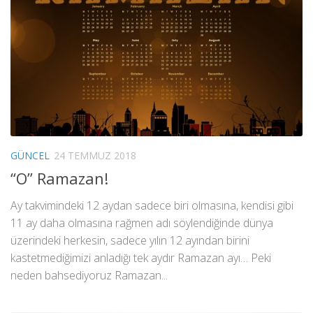
GÜNCEL
24 TEMMUZ 2018
“O” Ramazan!
Ay takvimindeki 12 aydan sadece biri olmasına, kendisi gibi
11 ay daha olmasına rağmen adı söylendiğinde dünya
üzerindeki herkesin, sadece yılın 12 ayından birini
kastetmediğimizi anladığı tek aydır Ramazan ayı… Peki
neden bahsediyoruz Ramazan...