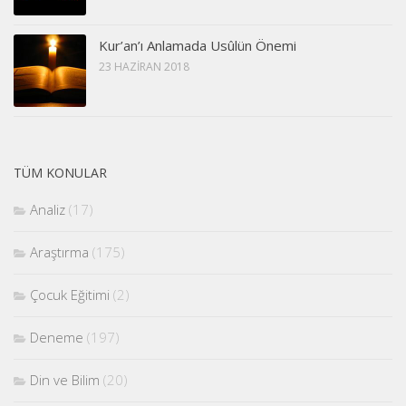
Kur’an’ı Anlamada Usûlün Önemi
23 HAZIRAN 2018
TÜM KONULAR
Analiz
(17)
Araştırma
(175)
Çocuk Eğitimi
(2)
Deneme
(197)
Din ve Bilim
(20)