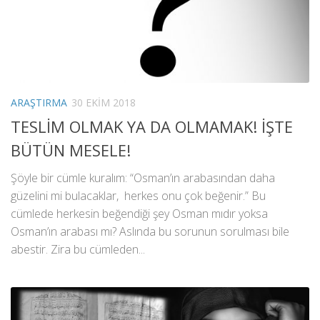
ARAŞTIRMA
30 EKIM 2018
TESLİM OLMAK YA DA OLMAMAK! İŞTE
BÜTÜN MESELE!
Şöyle bir cümle kuralım: “Osman’ın arabasından daha
güzelini mi bulacaklar, herkes onu çok beğenir.” Bu
cümlede herkesin beğendiği şey Osman mıdır yoksa
Osman’ın arabası mı? Aslında bu sorunun sorulması bile
abestir. Zira bu cümleden...