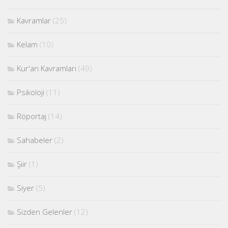
Kavramlar
(25)
Kelam
(10)
Kur'an Kavramları
(49)
Psikoloji
(11)
Röportaj
(14)
Sahabeler
(2)
Şiir
(1)
Siyer
(5)
Sizden Gelenler
(12)