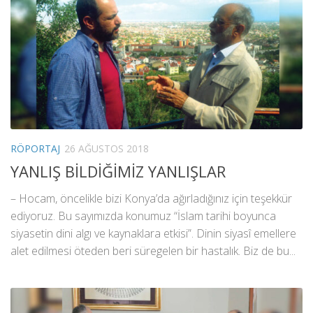
RÖPORTAJ
26 AĞUSTOS 2018
YANLIŞ BİLDİĞİMİZ YANLIŞLAR
– Hocam, öncelikle bizi Konya’da ağırladığınız için teşekkür
ediyoruz. Bu sayımızda konumuz “İslam tarihi boyunca
siyasetin dini algı ve kaynaklara etkisi”. Dinin siyasî emellere
alet edilmesi öteden beri süregelen bir hastalık. Biz de bu...