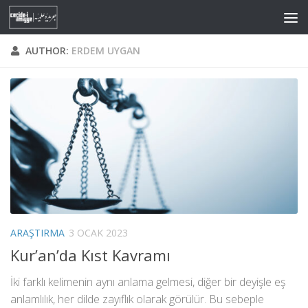
Skip to content
AUTHOR:
ERDEM UYGAN
ARAŞTIRMA
3 OCAK 2023
Kur’an’da Kıst Kavramı
İki farklı kelimenin aynı anlama gelmesi, diğer bir deyişle eş
anlamlılık, her dilde zayıflık olarak görülür. Bu sebeple