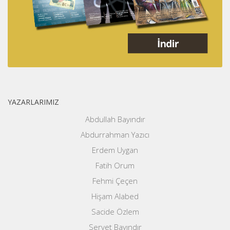
YAZARLARIMIZ
Abdullah Bayındır
Abdurrahman Yazıcı
Erdem Uygan
Fatih Orum
Fehmi Çeçen
Hişam Alabed
Sacide Özlem
Servet Bayındır