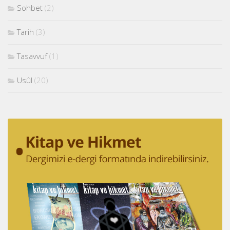
Sohbet
(2)
Tarih
(3)
Tasavvuf
(1)
Usûl
(20)