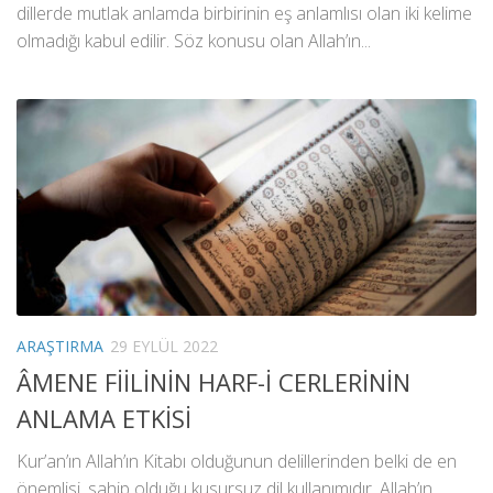
dillerde mutlak anlamda birbirinin eş anlamlısı olan iki kelime
olmadığı kabul edilir. Söz konusu olan Allah’ın...
ARAŞTIRMA
29 EYLÜL 2022
ÂMENE FİİLİNİN HARF-İ CERLERİNİN
ANLAMA ETKİSİ
Kur’an’ın Allah’ın Kitabı olduğunun delillerinden belki de en
önemlisi, sahip olduğu kusursuz dil kullanımıdır. Allah’ın