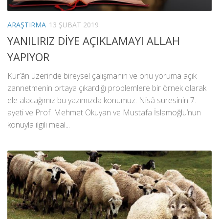
ARAŞTIRMA
13 ŞUBAT 2019
YANILIRIZ DİYE AÇIKLAMAYI ALLAH
YAPIYOR
Kur’ân üzerinde bireysel çalışmanın ve onu yoruma açık
zannetmenin ortaya çıkardığı problemlere bir örnek olarak
ele alacağımız bu yazımızda konumuz: Nisâ suresinin 7.
ayeti ve Prof. Mehmet Okuyan ve Mustafa İslamoğlu’nun
konuyla ilgili meal...