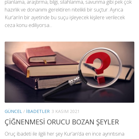
planlama, araştırma, bilgi, silahlanma, savunma gibi pek çok
hazırlık ve donanımı gerektiren nitelikli bir suçtur. Ayrıca
Kur’an’ın bir ayetinde bu suçu işleyecek kişilere verilecek
ceza konu ediliyorsa...
GÜNCEL
/
İBADETLER
3 KASIM 2021
ÇİĞNENMESİ ORUCU BOZAN ŞEYLER
Oruç ibadeti ile ilgili her şey Kur’an’da en ince ayrıntısına