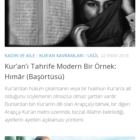
KADIN VE AILE
/
KUR'AN KAVRAMLARI
/
USÛL
22 EKIM 2018
Kur’an’ı Tahrife Modern Bir Örnek:
Hımâr (Başörtüsü)
Kur’an’dan hüküm çıkarmanın veya bir hükmün Kur’an’a ait
olduğunu söylemenin olmazsa olmaz şartları vardır.
Bunlardan biri Kur’an’ın dili olan Arapça’yı bilmek, bir diğeri
Arapça Kur’an metni üzerinde, bizzat Allah’ın belirlediği,
ayetlerin ayetleri açıklaması yöntemi...