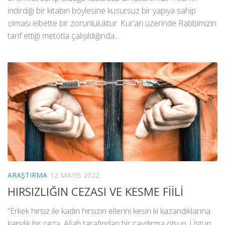
indirdiği bir kitabın böylesine kusursuz bir yapıya sahip
olması elbette bir zorunluluktur. Kur’an üzerinde Rabbimizin
tarif ettiği metotla çalışıldığında...
ARAŞTIRMA
12 MAYIS 2022
HIRSIZLIĞIN CEZASI VE KESME FİİLİ
“Erkek hırsız ile kadın hırsızın ellerini kesin ki kazandıklarına
karşılık bir ceza, Allah tarafından bir caydırma olsun. Üstün