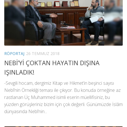
RÖPORTAJ
26 TEMMUZ 2018
NEBİ’Yİ ÇOKTAN HAYATIN DIŞINA
IŞINLADIK!
-Sevgili hocam, dergimiz Kitap ve Hikmet’in beşinci sayısı
Nebî’nin Örnekliği teması ile çıkıyor. Bu konuda örneğine az
rastlanan Üç Muhammed isimli eserin müellifisiniz, bu
yüzden görüşleriniz bizim için çok değerli. Günümüzde İslâm
dünyasında Nebî’nin...