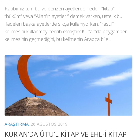
Rabbimiz tüm bu ve benzeri ayetlerde neden “kitap”,
“hüküm” veya “Allah’ın ayetleri” demek varken, üstelik bu
ifadeleri başka ayetlerde sıkça kullanıyorken, “rasul”
kelimesini kullanmayı tercih etmiştir? Kur’an’da peygamber
kelimesinin geçmediğini, bu kelimenin Arapça bile...
ARAŞTIRMA
26 AĞUSTOS 2019
KUR’AN’DA ÛTU’L KİTAP VE EHL-İ KİTAP