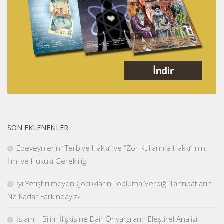
SON EKLENENLER
Ebeveynlerin “Terbiye Hakkı” ve “Zor Kullanma Hakkı” nın
İlmi ve Hukuki Gerekliliği
İyi Yetiştirilmeyen Çocukların Topluma Verdiği Tahribatların
Ne Kadar Farkındayız?
İslam – Bilim İlişkisine Dair Önyargıların Eleştirel Analizi