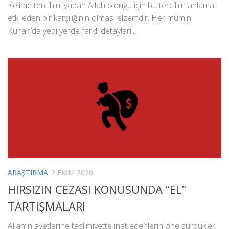
Kelime tercihini yapan Allah olduğu için bu tercihin anlama
etki eden bir karşılığının olması elzemdir. Her mümin
Kur’an’da yedi yerde farklı detayları...
ARAŞTIRMA
2 EKIM 2020
HIRSIZIN CEZASI KONUSUNDA “EL”
TARTIŞMALARI
Allah’ın ayetlerine teslimiyette inat edenlerin öne sürdükleri