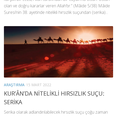
olan ve doğru kararlar veren Allah’tır.” (Mâide 5/38) Mâide
Suresi’nin 38. ayetinde nitelikli hırsızlık suçundan (serika)...
ARAŞTIRMA
15 MART 2022
KUR’ÂN’DA NİTELİKLİ HIRSIZLIK SUÇU:
SERİKA
Serika olarak adlandırılabilecek hırsızlık suçu çoğu zaman