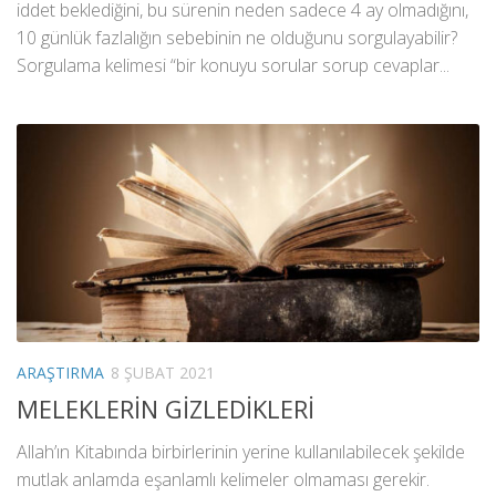
iddet beklediğini, bu sürenin neden sadece 4 ay olmadığını,
10 günlük fazlalığın sebebinin ne olduğunu sorgulayabilir?
Sorgulama kelimesi “bir konuyu sorular sorup cevaplar...
ARAŞTIRMA
8 ŞUBAT 2021
MELEKLERİN GİZLEDİKLERİ
Allah’ın Kitabında birbirlerinin yerine kullanılabilecek şekilde
mutlak anlamda eşanlamlı kelimeler olmaması gerekir.