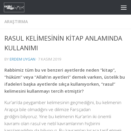
Skip to content
ARAŞTIRMA
RASUL KELİMESİNİN KİTAP ANLAMINDA
KULLANIMI
BY
ERDEM UYGAN
·
7 KASIM 2019
Rabbimiz tüm bu ve benzeri ayetlerde neden “kitap”,
“hüküm” veya “Allah’ın ayetleri” demek varken, üstelik bu
ifadeleri başka ayetlerde sıkça kullanıyorken, “rasul”
kelimesini kullanmayı tercih etmiştir?
Kur’an’da peygamber kelimesinin geçmediğini, bu kelimenin
Arapça bile olmadığını ve dilimize Farsçadan
girdiğini biliyoruz. Yine bu kelimenin Kur’an’ın iki önemli
kavramı olan rasul ve nebî kavramlarının hiçbirini
karşılamadığını da biliyoruz. Bu kavramları kısaca tarif etmek