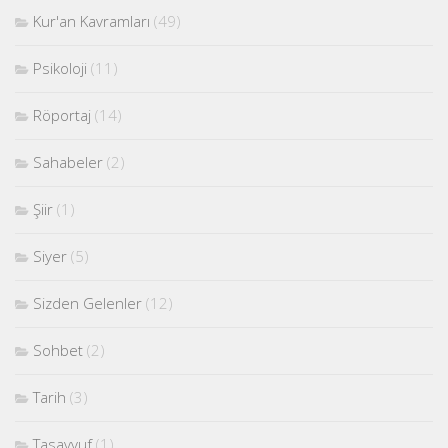
Kur'an Kavramları
(49)
Psikoloji
(11)
Röportaj
(14)
Sahabeler
(2)
Şiir
(1)
Siyer
(5)
Sizden Gelenler
(12)
Sohbet
(2)
Tarih
(3)
Tasavvuf
(1)