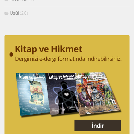
Usûl
(20)