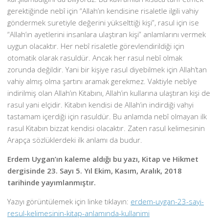
gerektiğinde nebî için “Allah’ın kendisine risaletle ilgili vahiy
göndermek suretiyle değerini yükselttiği kişi”, rasul için ise
“Allah’ın ayetlerini insanlara ulaştıran kişi” anlamlarını vermek
uygun olacaktır. Her nebî risaletle görevlendirildiği için
otomatik olarak rasuldür. Ancak her rasul nebî olmak
zorunda değildir. Yani bir kişiye rasul diyebilmek için Allah’tan
vahiy almış olma şartını aramak gerekmez. Vaktiyle nebîye
indirilmiş olan Allah’ın Kitabını, Allah’ın kullarına ulaştıran kişi de
rasul yani elçidir. Kitabın kendisi de Allah’ın indirdiği vahyi
tastamam içerdiği için rasuldür. Bu anlamda nebî olmayan ilk
rasul Kitabın bizzat kendisi olacaktır. Zaten rasul
kelimesinin
Arapça sözlüklerdeki ilk anlamı da budur.
Erdem Uygan’ın kaleme aldığı bu yazı, Kitap ve Hikmet
dergisinde 23. Sayı 5. Yıl Ekim, Kasım, Aralık, 2018
tarihinde yayımlanmıştır.
Yazıyı görüntülemek için linke tıklayın:
erdem-uygan-23-sayi-
resul-kelimesinin-kitap-anlamında-kullanimi