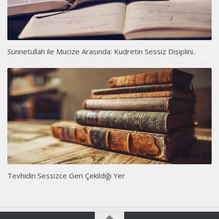
Sünnetullah ile Mucize Arasında: Kudretin Sessiz Disiplini..
Tevhidin Sessizce Geri Çekildiği Yer