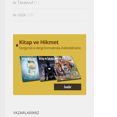
Tasavvuf
(1)
Usûl
(20)
YAZARLARIMIZ