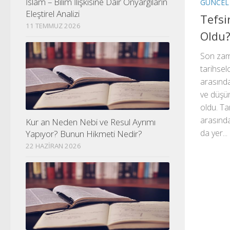
İslam – Bilim İlişkisine Dair Önyargıların
GÜNCEL
Eleştirel Analizi
Tefsir
11 TEMMUZ 2026
Oldu
Son zam
tarihselc
arasınd
ve düşün
oldu. Tar
arasında
Kur an Neden Nebi ve Resul Ayrımı
da yer...
Yapıyor? Bunun Hikmeti Nedir?
22 HAZIRAN 2026