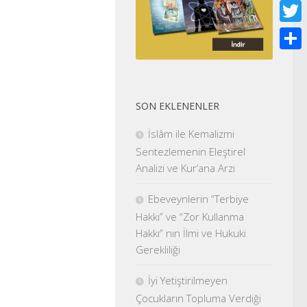
Face
Twitt
Shar
SON EKLENENLER
İslâm ile Kemalizmi
Sentezlemenin Eleştirel
Analizi ve Kur’ana Arzı
Ebeveynlerin “Terbiye
Hakkı” ve “Zor Kullanma
Hakkı” nın İlmi ve Hukuki
Gerekliliği
İyi Yetiştirilmeyen
Çocukların Topluma Verdiği