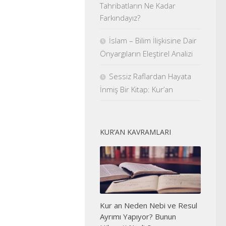
Tahribatların Ne Kadar
Farkındayız?
İslam – Bilim İlişkisine Dair
Önyargıların Eleştirel Analizi
Sessiz Raflardan Hayata
İnmiş Bir Kitap: Kur’an
KUR’AN KAVRAMLARI
Kur an Neden Nebi ve Resul
Ayrımı Yapıyor? Bunun