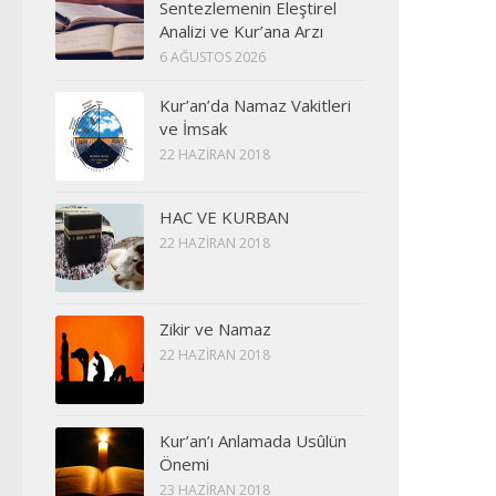
Sentezlemenin Eleştirel
Analizi ve Kur’ana Arzı
6 AĞUSTOS 2026
Kur’an’da Namaz Vakitleri
ve İmsak
22 HAZIRAN 2018
HAC VE KURBAN
22 HAZIRAN 2018
Zikir ve Namaz
22 HAZIRAN 2018
Kur’an’ı Anlamada Usûlün
Önemi
23 HAZIRAN 2018