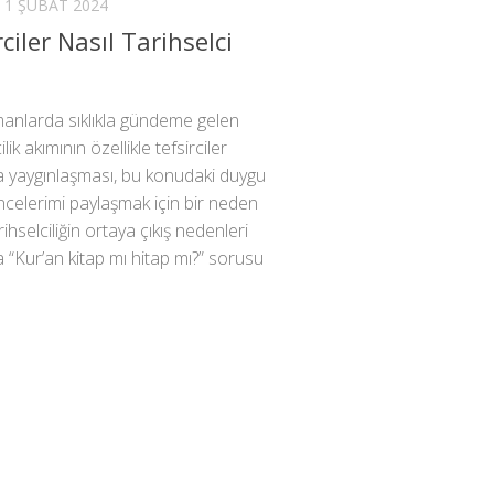
1 ŞUBAT 2024
ciler Nasıl Tarihselci
?
anlarda sıklıkla gündeme gelen
ilik akımının özellikle tefsirciler
a yaygınlaşması, bu konudaki duygu
celerimi paylaşmak için bir neden
ihselciliğin ortaya çıkış nedenleri
 “Kur’an kitap mı hitap mı?” sorusu