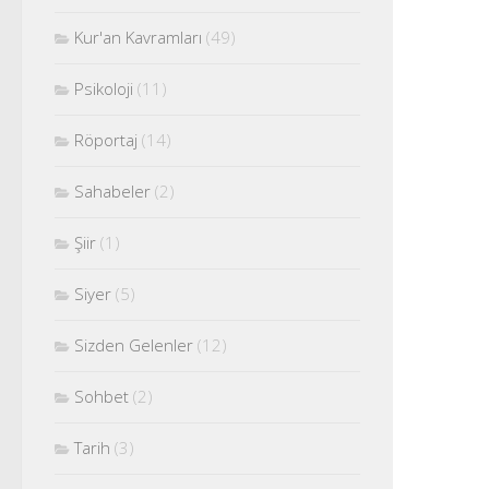
Kur'an Kavramları
(49)
Psikoloji
(11)
Röportaj
(14)
Sahabeler
(2)
Şiir
(1)
Siyer
(5)
Sizden Gelenler
(12)
Sohbet
(2)
Tarih
(3)