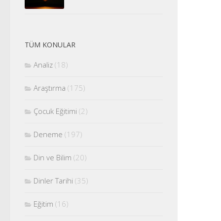
TÜM KONULAR
Analiz
(18)
Araştırma
(175)
Çocuk Eğitimi
(2)
Deneme
(197)
Din ve Bilim
(20)
Dinler Tarihi
(35)
Eğitim
(16)