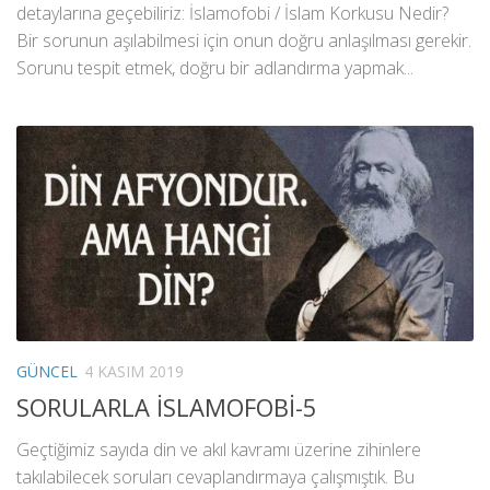
detaylarına geçebiliriz: İslamofobi / İslam Korkusu Nedir?
Bir sorunun aşılabilmesi için onun doğru anlaşılması gerekir.
Sorunu tespit etmek, doğru bir adlandırma yapmak...
GÜNCEL
4 KASIM 2019
SORULARLA İSLAMOFOBİ-5
Geçtiğimiz sayıda din ve akıl kavramı üzerine zihinlere
takılabilecek soruları cevaplandırmaya çalışmıştık. Bu