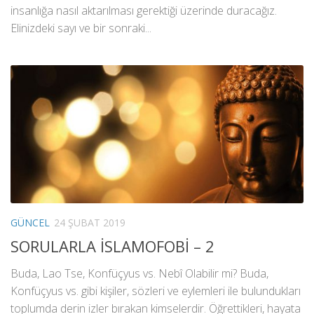
insanlığa nasıl aktarılması gerektiği üzerinde duracağız.
Elinizdeki sayı ve bir sonraki...
GÜNCEL
24 ŞUBAT 2019
SORULARLA İSLAMOFOBİ – 2
Buda, Lao Tse, Konfüçyus vs. Nebî Olabilir mi? Buda,
Konfüçyus vs. gibi kişiler, sözleri ve eylemleri ile bulundukları
toplumda derin izler bırakan kimselerdir. Öğrettikleri, hayata