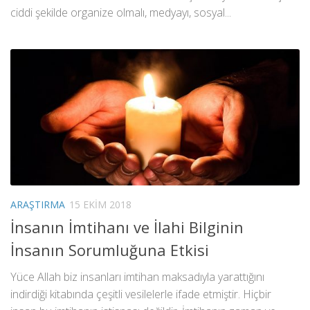
ciddi şekilde organize olmalı, medyayı, sosyal...
ARAŞTIRMA
15 EKIM 2018
İnsanın İmtihanı ve İlahi Bilginin
İnsanın Sorumluğuna Etkisi
Yüce Allah biz insanları imtihan maksadıyla yarattığını
indirdiği kitabında çeşitli vesilelerle ifade etmiştir. Hiçbir