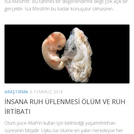
İsa Mesih’tir. Bu tahmini bir değerlendirme değil çok açık bir
gerçektir. İsa Mesih’in bu kadar konuşulur olmasının...
ARAŞTIRMA
6 TEMMUZ 2018
İNSANA RUH ÜFLENMESİ ÖLÜM VE RUH
İRTİBATI
Ölüm yüce Allah’ın kulları için belirlediği yaşam/imtihan
süresinin bitişidir. Uyku ise ölüme en yakın neredeyse her