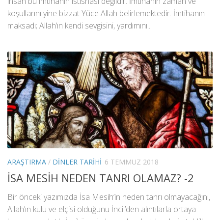
insan bu imtihanın istisnası değildir. İmtihanın zaman ve
koşullarını yine bizzat Yüce Allah belirlemektedir. İmtihanın
maksadı; Allah’ın kendi sevgisini, yardımını...
ARAŞTIRMA
/
DINLER TARIHI
6 TEMMUZ 2018
İSA MESİH NEDEN TANRI OLAMAZ? -2
Bir önceki yazımızda İsa Mesih’in neden tanrı olmayacağını,
Allah’ın kulu ve elçisi olduğunu İncil’den alıntılarla ortaya