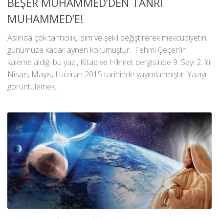
BEŞER MUHAMMED’DEN TANRI
MUHAMMED’E!
Aslında çok tanrıcılık, isim ve şekil değiştirerek mevcudiyetini
günümüze kadar aynen korumuştur. Fehmi Çeçen’in
kaleme aldığı bu yazı, Kitap ve Hikmet dergisinde 9. Sayı 2. Yıl
Nisan, Mayıs, Haziran 2015 tarihinde yayımlanmıştır. Yazıyı
görüntülemek...