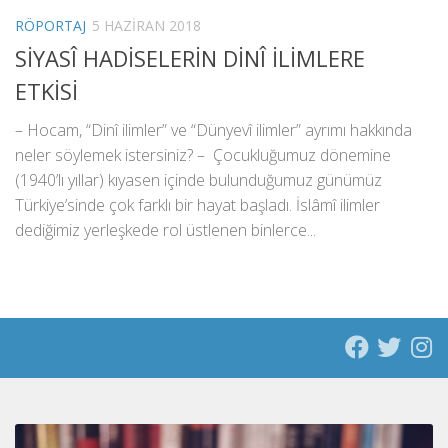
RÖPORTAJ
5 HAZIRAN 2018
SİYASÎ HADİSELERİN DİNÎ İLİMLERE
ETKİSİ
– Hocam, “Dinî ilimler” ve “Dünyevî ilimler” ayrımı hakkında
neler söylemek istersiniz? – Çocukluğumuz dönemine
(1940’lı yıllar) kıyasen içinde bulunduğumuz günümüz
Türkiye’sinde çok farklı bir hayat başladı. İslâmî ilimler
dediğimiz yerleşkede rol üstlenen binlerce...