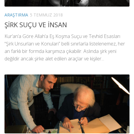
ARAŞTIRMA
5 TEMMUZ 2018
ŞİRK SUÇU VE İNSAN
Kur’an’a Göre Allah’a Eş Koşma Suçu ve Tevhid Esasları
“Şirk Unsurları ve Konuları” belli sınırlarla listelenemez, her
an farklı bir formda karşımıza çıkabilir. Aslında şirk yeni
değildir ancak şirke alet edilen araçlar ve kişiler...