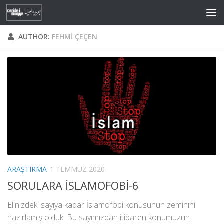
Skip to content
AUTHOR:
FEHMI ÇEÇEN
ARAŞTIRMA
1 TEMMUZ 2020
SORULARA İSLAMOFOBİ-6
Elinizdeki sayıya kadar İslamofobi konusunun zeminini
hazırlamış olduk. Bu sayımızdan itibaren konumuzun