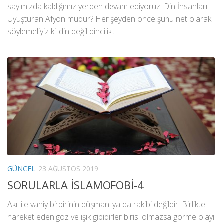
sayımızda kaldığımız yerden devam ediyoruz: Din İnsanları
Uyuşturan Afyon mudur? Her şeyden önce şunu net olarak
söylemeliyiz ki; din değil dincilik...
GÜNCEL
23 AĞUSTOS 2019
SORULARLA İSLAMOFOBİ-4
Akıl ile vahiy birbirinin düşmanı ya da rakibi değildir. Birlikte
hareket eden göz ve ışık gibidirler birisi olmazsa görme olayı