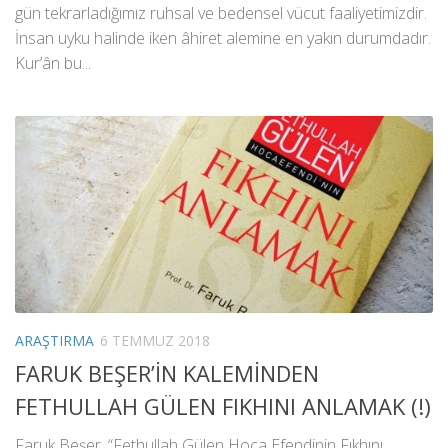
gün tekrarladığımız ruhsal ve bedensel vücut faaliyetimizdir.
İnsan uyku halinde iken âhiret alemine en yakın durumdadır.
Kur’ân bu...
ARAŞTIRMA
6 TEMMUZ 2018
FARUK BEŞER’İN KALEMİNDEN
FETHULLAH GÜLEN FIKHINI ANLAMAK (!)
Faruk Beşer, “Fethullah Gülen Hoca Efendinin Fıkhını