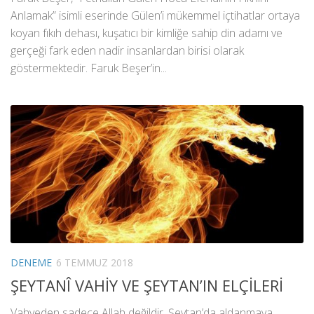
Anlamak” isimli eserinde Gülen’i mükemmel içtihatlar ortaya
koyan fıkıh dehası, kuşatıcı bir kimliğe sahip din adamı ve
gerçeği fark eden nadir insanlardan birisi olarak
göstermektedir. Faruk Beşer’in...
DENEME
6 TEMMUZ 2018
ŞEYTANÎ VAHİY VE ŞEYTAN’IN ELÇİLERİ
Vahyeden sadece Allah değildir. Şeytan’da aldanmaya