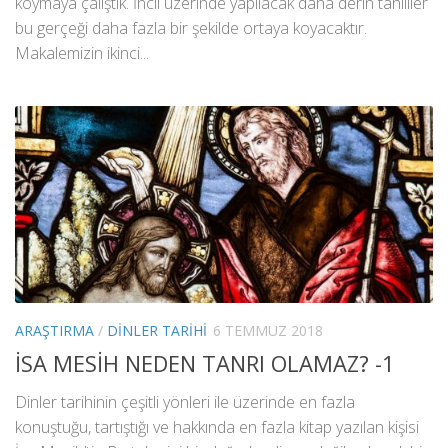
koymaya çalıştık. İncil üzerinde yapılacak daha derin tahliller
bu gerçeği daha fazla bir şekilde ortaya koyacaktır.
Makalemizin ikinci...
ARAŞTIRMA
/
DINLER TARIHI
6 TEMMUZ 2018
İSA MESİH NEDEN TANRI OLAMAZ? -1
Dinler tarihinin çeşitli yönleri ile üzerinde en fazla
konuştuğu, tartıştığı ve hakkında en fazla kitap yazılan kişisi