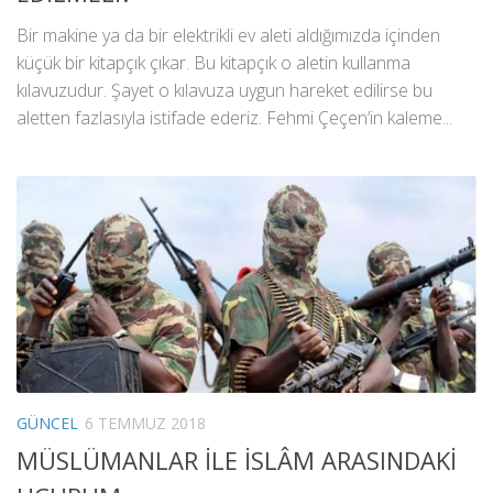
Bir makine ya da bir elektrikli ev aleti aldığımızda içinden
küçük bir kitapçık çıkar. Bu kitapçık o aletin kullanma
kılavuzudur. Şayet o kılavuza uygun hareket edilirse bu
aletten fazlasıyla istifade ederiz. Fehmi Çeçen’in kaleme...
GÜNCEL
6 TEMMUZ 2018
MÜSLÜMANLAR İLE İSLÂM ARASINDAKİ