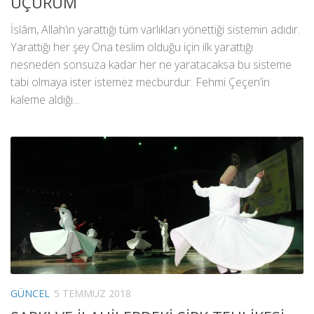
UÇURUM
İslâm, Allah’ın yarattığı tüm varlıkları yönettiği sistemin adıdır.
Yarattığı her şey Ona teslim olduğu için ilk yarattığı
nesneden sonsuza kadar her ne yaratacaksa bu sisteme
tabi olmaya ister istemez mecburdur. Fehmi Çeçen’in
kaleme aldığı...
GÜNCEL
5 TEMMUZ 2018