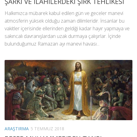
ŞARKI VE İLAHİLERDEKİ ŞİRK TEHLİKESİ
Halkımızca mübarek kabul edilen gün ve geceler manevi
atmosferin yüksek olduğu zaman dilimleridir. İnsanlar bu
vakitler içerisinde ellerinden geldiği kadar hayır yapmaya ve
sakıncalı davranışlardan uzak durmaya çalışırlar. İçinde
bulunduğumuz Ramazan ayı manevi havası...
ARAŞTIRMA
5 TEMMUZ 2018