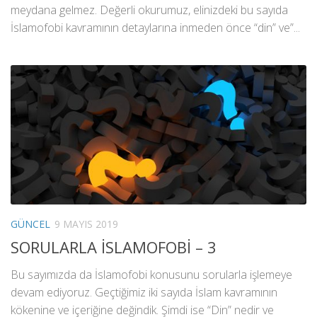
meydana gelmez. Değerli okurumuz, elinizdeki bu sayıda
İslamofobi kavramının detaylarına inmeden önce “din” ve”...
GÜNCEL
9 MAYIS 2019
SORULARLA İSLAMOFOBİ – 3
Bu sayımızda da İslamofobi konusunu sorularla işlemeye
devam ediyoruz. Geçtiğimiz iki sayıda İslam kavramının
kökenine ve içeriğine değindik. Şimdi ise “Din” nedir ve