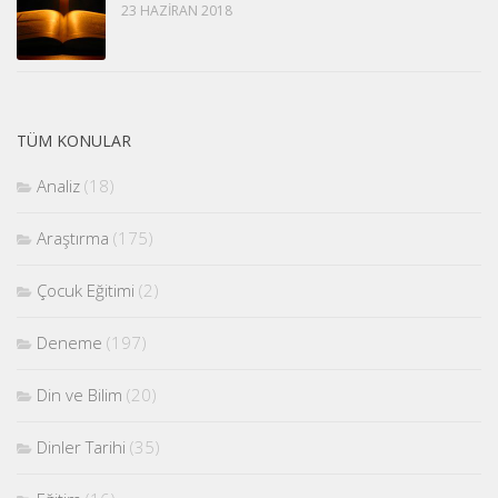
23 HAZIRAN 2018
TÜM KONULAR
Analiz
(18)
Araştırma
(175)
Çocuk Eğitimi
(2)
Deneme
(197)
Din ve Bilim
(20)
Dinler Tarihi
(35)