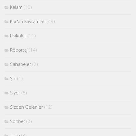
Kelam
(10)
Kur'an Kavramları
(49)
Psikoloji
(11)
Röportaj
(14)
Sahabeler
(2)
Şiir
(1)
Siyer
(5)
Sizden Gelenler
(12)
Sohbet
(2)
Tarih
(3)