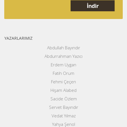
YAZARLARIMIZ
Abdullah Bayındır
Abdurrahman Yazıcı
Erdem Uygan
Fatih Orum
Fehmi Çeçen
Hişam Alabed
Sacide Özlem
Servet Bayındır
Vedat Yılmaz
Yahya Şenol