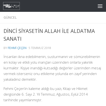
Skip to content
GÜNCEL
DİNCİ SİYASETİN ALLAH İLE ALDATMA
SANATI
BY
FEHMI ÇEÇEN
·
5 TEMMUZ 2018
İnsanları ikna edebilmenin, susturmanın ve sömürebilmenin
en kolay ve etkili yolu inançları üzerinden onlarla yakınlık
kurmaktır. Kişiye inandığı-kutsadığı değerler üzerinden mesaj
vermek isterseniz onu etkileme yolunda en zayıf yerinden
yakaladınız demektir.
Fehmi Çeçen’in kaleme aldığı bu yazı, Kitap ve Hikmet
dergisinde 6. Sayı 2. Yıl Temmuz, Ağustos, Eylül 2014
tarihinde yayımlanmıştır.