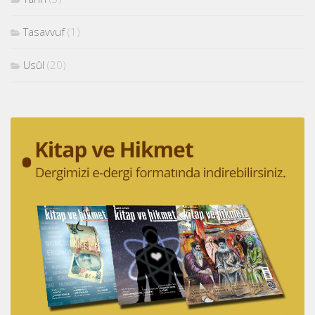
Tasavvuf
(1)
Usûl
(20)