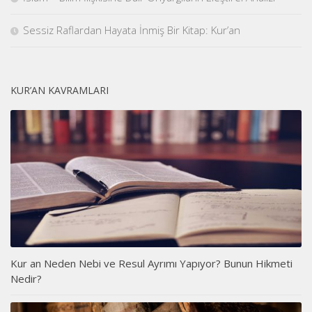
Sessiz Raflardan Hayata İnmiş Bir Kitap: Kur’an
KUR’AN KAVRAMLARI
Kur an Neden Nebi ve Resul Ayrımı Yapıyor? Bunun Hikmeti
Nedir?