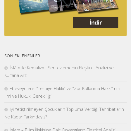
SON EKLENENLER
İslâm ile Kemalizmi Sentezlemenin Eleştirel Analizi ve
Kur’ana Arzı
Ebeveynlerin “Terbiye Hakkı” ve “Zor Kullanma Hakkı” nın
İlmi ve Hukuki Gerekliliği
İyi Yetiştirilmeyen Çocukların Topluma Verdiği Tahribatların
Ne Kadar Farkındayız?
İslam – Bilim İlişkisine Dair Önyargıların Eleştirel Analizi