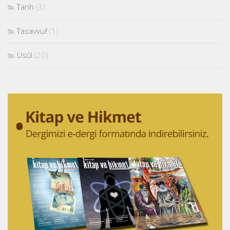
Tarih
(3)
Tasavvuf
(1)
Usûl
(20)