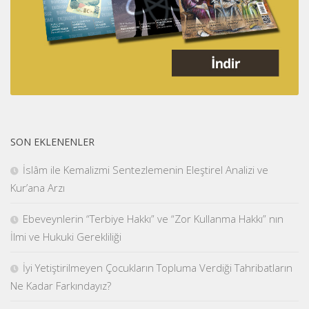
SON EKLENENLER
İslâm ile Kemalizmi Sentezlemenin Eleştirel Analizi ve
Kur’ana Arzı
Ebeveynlerin “Terbiye Hakkı” ve “Zor Kullanma Hakkı” nın
İlmi ve Hukuki Gerekliliği
İyi Yetiştirilmeyen Çocukların Topluma Verdiği Tahribatların
Ne Kadar Farkındayız?