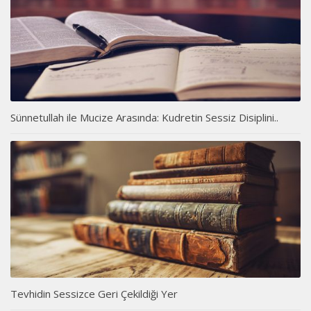
Sünnetullah ile Mucize Arasında: Kudretin Sessiz Disiplini..
Tevhidin Sessizce Geri Çekildiği Yer