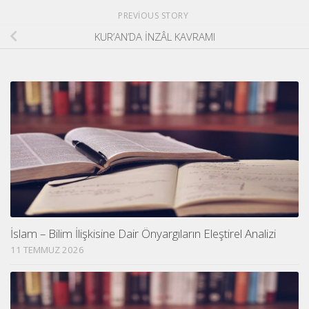
PREVIOUS STORY
KUR’AN’DA İNZÂL KAVRAMI
İslam – Bilim İlişkisine Dair Önyargıların Eleştirel Analizi
11 TEMMUZ 2026