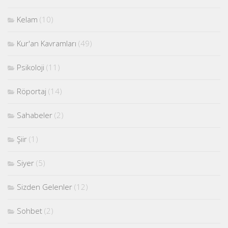
Kelam
(10)
Kur'an Kavramları
(49)
Psikoloji
(11)
Röportaj
(14)
Sahabeler
(2)
Şiir
(1)
Siyer
(5)
Sizden Gelenler
(12)
Sohbet
(2)