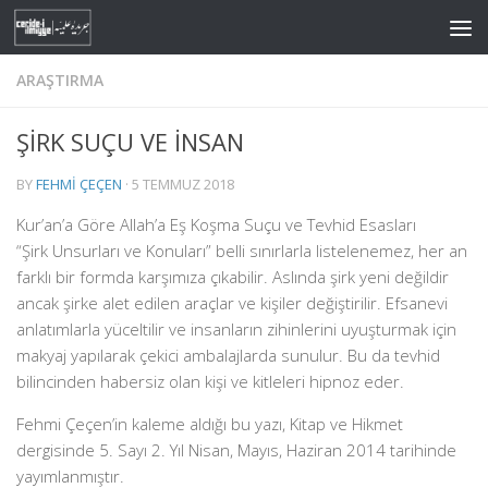
Skip to content
ARAŞTIRMA
ŞİRK SUÇU VE İNSAN
BY
FEHMI ÇEÇEN
·
5 TEMMUZ 2018
Kur’an’a Göre Allah’a Eş Koşma Suçu ve Tevhid Esasları
“Şirk Unsurları ve Konuları” belli sınırlarla listelenemez, her an
farklı bir formda karşımıza çıkabilir. Aslında şirk yeni değildir
ancak şirke alet edilen araçlar ve kişiler değiştirilir. Efsanevi
anlatımlarla yüceltilir ve insanların zihinlerini uyuşturmak için
makyaj yapılarak çekici ambalajlarda sunulur. Bu da tevhid
bilincinden habersiz olan kişi ve kitleleri hipnoz eder.
Fehmi Çeçen’in kaleme aldığı bu yazı, Kitap ve Hikmet
dergisinde 5. Sayı 2. Yıl Nisan, Mayıs, Haziran 2014 tarihinde
yayımlanmıştır.