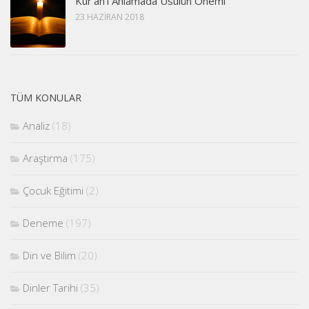
Kur’an’ı Anlamada Usûlün Önemi
23 HAZIRAN 2018
TÜM KONULAR
Analiz
(18)
Araştırma
(175)
Çocuk Eğitimi
(2)
Deneme
(197)
Din ve Bilim
(20)
Dinler Tarihi
(35)