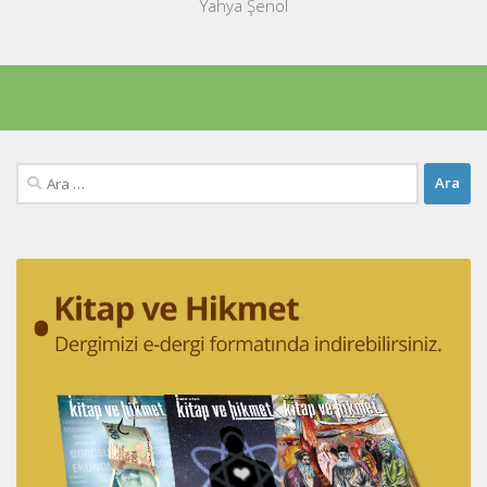
Yahya Şenol
Arama: