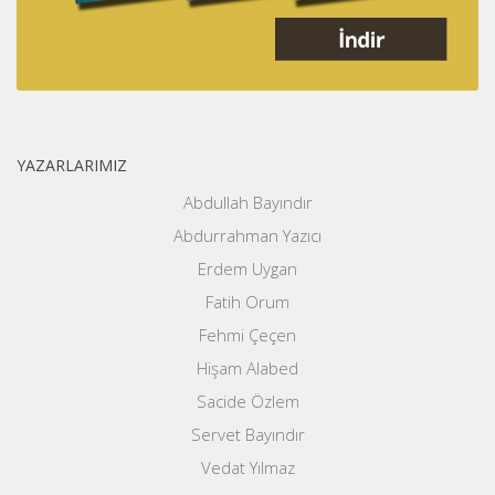
YAZARLARIMIZ
Abdullah Bayındır
Abdurrahman Yazıcı
Erdem Uygan
Fatih Orum
Fehmi Çeçen
Hişam Alabed
Sacide Özlem
Servet Bayındır
Vedat Yılmaz