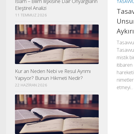
İslam – Bilim İlişkisine Dair Önyargıların
TASAVV
Eleştirel Analizi
Tasav
11 TEMMUZ 2026
Unsur
Aykırı
Tasavvuf
Tasavvuf
mistik bi
itibare
Kur an Neden Nebi ve Resul Ayrımı
hareketi
Yapıyor? Bunun Hikmeti Nedir?
nimetler
22 HAZIRAN 2026
etmeyi...