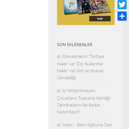
Face
Twitt
Shar
SON EKLENENLER
Ebeveynlerin “Terbiye
Hakkı” ve “Zor Kullanma
Hakkı” nın İlmi ve Hukuki
Gerekliliği
İyi Yetiştirilmeyen
Çocukların Topluma Verdiği
Tahribatların Ne Kadar
Farkındayız?
İslam – Bilim İlişkisine Dair