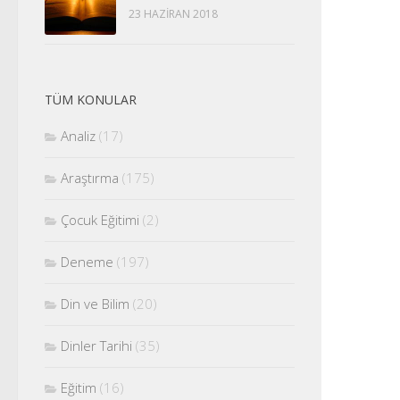
23 HAZIRAN 2018
TÜM KONULAR
Analiz
(17)
Araştırma
(175)
Çocuk Eğitimi
(2)
Deneme
(197)
Din ve Bilim
(20)
Dinler Tarihi
(35)
Eğitim
(16)