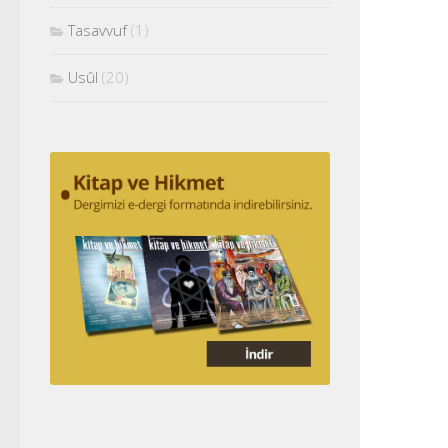
Tasavvuf
(1)
Usûl
(20)