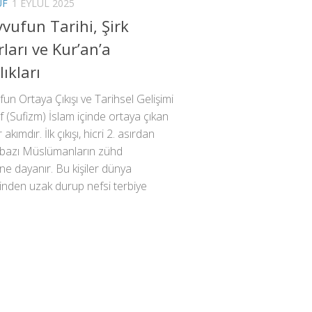
UF
1 EYLÜL 2025
vufun Tarihi, Şirk
ları ve Kur’an’a
lıkları
un Ortaya Çıkışı ve Tarihsel Gelişimi
 (Sufizm) İslam içinde ortaya çıkan
r akımdır. İlk çıkışı, hicri 2. asırdan
n bazı Müslümanların zühd
ne dayanır. Bu kişiler dünya
inden uzak durup nefsi terbiye