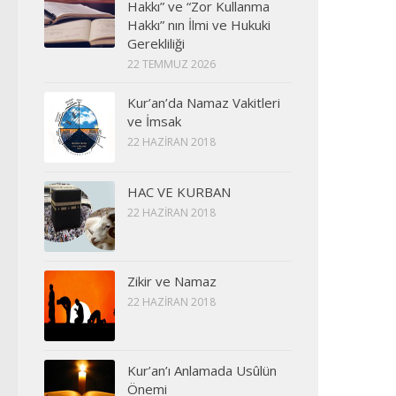
Hakkı” ve “Zor Kullanma
Hakkı” nın İlmi ve Hukuki
Gerekliliği
22 TEMMUZ 2026
Kur’an’da Namaz Vakitleri
ve İmsak
22 HAZIRAN 2018
HAC VE KURBAN
22 HAZIRAN 2018
Zikir ve Namaz
22 HAZIRAN 2018
Kur’an’ı Anlamada Usûlün
Önemi