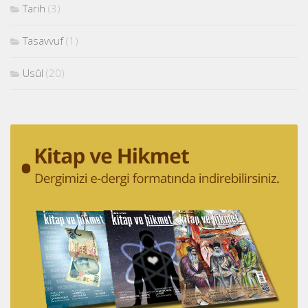
Tarih
(3)
Tasavvuf
(1)
Usûl
(20)