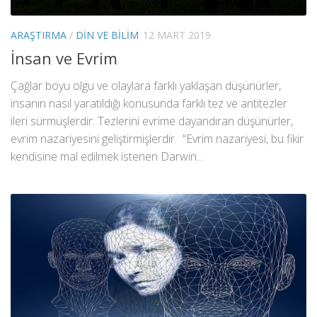
ARAŞTIRMA
/
DIN VE BILIM
12 MART 2019
İnsan ve Evrim
Çağlar boyu olgu ve olaylara farklı yaklaşan düşünürler,
insanın nasıl yaratıldığı konusunda farklı tez ve antitezler
ileri sürmüşlerdir. Tezlerini evrime dayandıran düşünürler,
evrim nazariyesini geliştirmişlerdir. “Evrim nazariyesi, bu fikir
kendisine mal edilmek istenen Darwin...