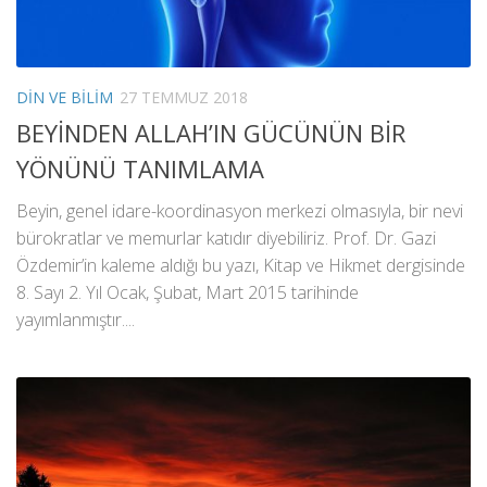
DIN VE BILIM
27 TEMMUZ 2018
BEYİNDEN ALLAH’IN GÜCÜNÜN BİR
YÖNÜNÜ TANIMLAMA
Beyin, genel idare-koordinasyon merkezi olmasıyla, bir nevi
bürokratlar ve memurlar katıdır diyebiliriz. Prof. Dr. Gazi
Özdemir’in kaleme aldığı bu yazı, Kitap ve Hikmet dergisinde
8. Sayı 2. Yıl Ocak, Şubat, Mart 2015 tarihinde
yayımlanmıştır....