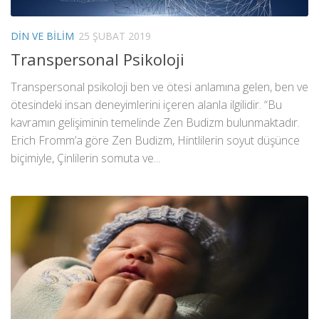
DIN VE BILIM
25 ŞUBAT 2019
Transpersonal Psikoloji
Transpersonal psikoloji ben ve ötesi anlamına gelen, ben ve
ötesindeki insan deneyimlerini içeren alanla ilgilidir. “Bu
kavramın gelişiminin temelinde Zen Budizm bulunmaktadır.
Erich Fromm’a göre Zen Budizm, Hintlilerin soyut düşünce
biçimiyle, Çinlilerin somuta ve...