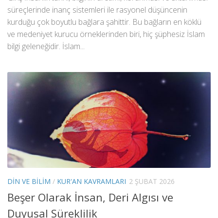
süreçlerinde inanç sistemleri ile rasyonel düşüncenin
kurduğu çok boyutlu bağlara şahittir. Bu bağların en köklü
ve medeniyet kurucu örneklerinden biri, hiç şüphesiz İslam
bilgi geleneğidir. İslam...
DIN VE BILIM
/
KUR'AN KAVRAMLARI
2 ŞUBAT 2026
Beşer Olarak İnsan, Deri Algısı ve
Duyusal Süreklilik