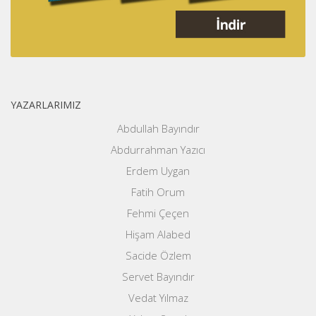
YAZARLARIMIZ
Abdullah Bayındır
Abdurrahman Yazıcı
Erdem Uygan
Fatih Orum
Fehmi Çeçen
Hişam Alabed
Sacide Özlem
Servet Bayındır
Vedat Yılmaz