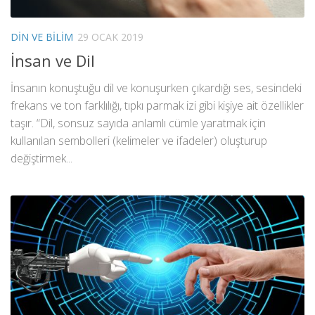
DIN VE BILIM
29 OCAK 2019
İnsan ve Dil
İnsanın konuştuğu dil ve konuşurken çıkardığı ses, sesindeki
frekans ve ton farklılığı, tıpkı parmak izi gibi kişiye ait özellikler
taşır. “Dil, sonsuz sayıda anlamlı cümle yaratmak için
kullanılan sembolleri (kelimeler ve ifadeler) oluşturup
değiştirmek...