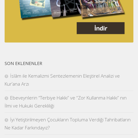
SON EKLENENLER
İslâm ile Kemalizmi Sentezlemenin Eleştirel Analizi ve
Kur’ana Arzı
Ebeveynlerin “Terbiye Hakkı” ve “Zor Kullanma Hakkı” nın
İlmi ve Hukuki Gerekliliği
İyi Yetiştirilmeyen Çocukların Topluma Verdiği Tahribatların
Ne Kadar Farkındayız?