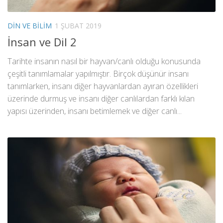
DIN VE BILIM
1 ŞUBAT 2019
İnsan ve Dil 2
Tarihte insanın nasıl bir hayvan/canlı olduğu konusunda
çeşitli tanımlamalar yapılmıştır. Birçok düşünür insanı
tanımlarken, insanı diğer hayvanlardan ayıran özellikleri
üzerinde durmuş ve insanı diğer canlılardan farklı kılan
yapısı üzerinden, insanı betimlemek ve diğer canlı...