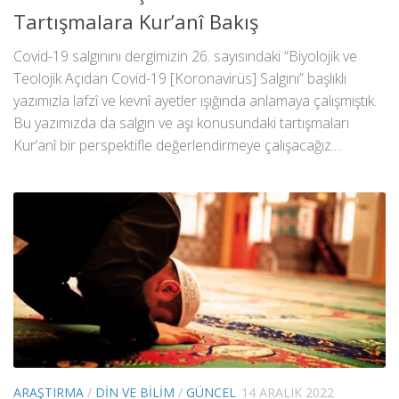
Tartışmalara Kur’anî Bakış
Covid-19 salgınını dergimizin 26. sayısındaki “Biyolojik ve
Teolojik Açıdan Covid-19 [Koronavirüs] Salgını” başlıklı
yazımızla lafzî ve kevnî ayetler ışığında anlamaya çalışmıştık.
Bu yazımızda da salgın ve aşı konusundaki tartışmaları
Kur’anî bir perspektifle değerlendirmeye çalışacağız....
ARAŞTIRMA
/
DIN VE BILIM
/
GÜNCEL
14 ARALIK 2022