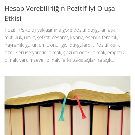
Hesap Verebilirliğin Pozitif İyi Oluşa
Etkisi
Pozitif Psikoloji yaklaşımına göre pozitif duygular; aşk,
mutluluk, umut, şefkat, cesaret, kıvanç, esenlik, ferahlık,
hayranlık, gurur, ümit, onur gibi duygulardır. Pozitif kişilik
özellikleri ise yaratıcı olmak, çözüm odaklı olmak, empatik
olmak, yardımsever olmak, farklı bakış açılarına açık...