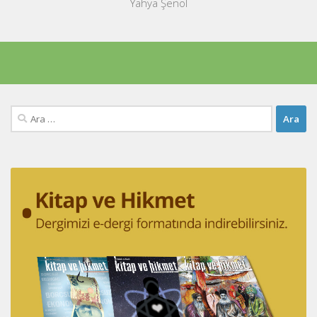
Yahya Şenol
Arama: