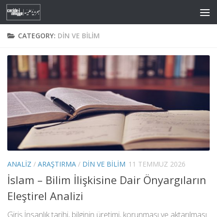
Skip to content
CATEGORY:
DIN VE BILIM
ANALIZ
/
ARAŞTIRMA
/
DIN VE BILIM
11 TEMMUZ 2026
İslam – Bilim İlişkisine Dair Önyargıların
Eleştirel Analizi
Giriş İnsanlık tarihi, bilginin üretimi, korunması ve aktarılması