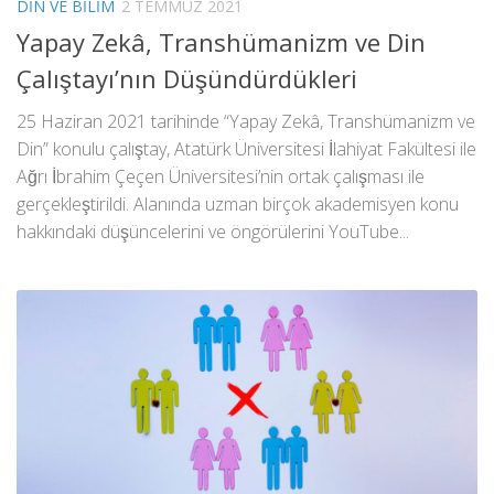
DIN VE BILIM
2 TEMMUZ 2021
Yapay Zekâ, Transhümanizm ve Din
Çalıştayı’nın Düşündürdükleri
25 Haziran 2021 tarihinde “Yapay Zekâ, Transhümanizm ve
Din” konulu çalıştay, Atatürk Üniversitesi İlahiyat Fakültesi ile
Ağrı İbrahim Çeçen Üniversitesi’nin ortak çalışması ile
gerçekleştirildi. Alanında uzman birçok akademisyen konu
hakkındaki düşüncelerini ve öngörülerini YouTube...