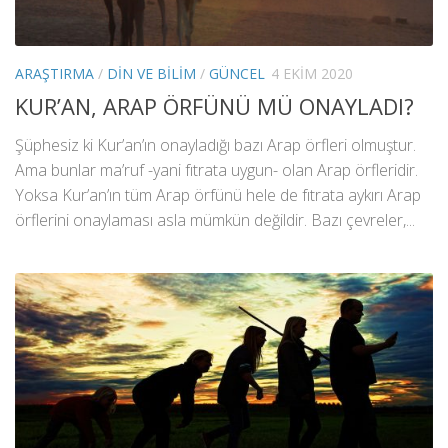
ARAŞTIRMA
/
DIN VE BILIM
/
GÜNCEL
4 EKIM 2020
KUR’AN, ARAP ÖRFÜNÜ MÜ ONAYLADI?
Şüphesiz ki Kur’an’ın onayladığı bazı Arap örfleri olmuştur.
Ama bunlar ma’ruf -yani fıtrata uygun- olan Arap örfleridir.
Yoksa Kur’an’ın tüm Arap örfünü hele de fıtrata aykırı Arap
örflerini onaylaması asla mümkün değildir. Bazı çevreler,...