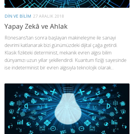
DIN VE BILIM
27 ARALIK 2018
Yapay Zekâ ve Ahlak
Rönesans’tan sonra başlayan makineleşme ile sanayi
devrimi katlanarak bizi günümüzdeki dijital çağa getirdi.
Klasik fizikteki determinist, mekanik evren algısı bilim
dünyamızı uzun yıllar şekillendirdi. Kuantum fiziği sayesinde
ise indeterminist bir evren algısıyla teknolojik olarak...