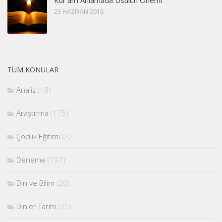
23 HAZIRAN 2018
TÜM KONULAR
Analiz
(18)
Araştırma
(175)
Çocuk Eğitimi
(2)
Deneme
(197)
Din ve Bilim
(20)
Dinler Tarihi
(35)