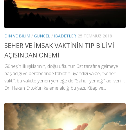
DIN VE BILIM
/
GÜNCEL
/
İBADETLER
25 TEMMUZ 2018
SEHER VE İMSAK VAKTİNİN TIP BİLİMİ
AÇISINDAN ÖNEMİ
Güneşin ilk ışıklarının, doğu ufkunun üst tarafına gelmeye
başladığı ve beraberinde tabiatın uyandığı vakte, “Seher
vakti”, bu vakitte yenen yemeğe de “Sahur yemeği” adı verilir.
Dr. Hakan Ertok’un kaleme aldığı bu yazı, Kitap ve...