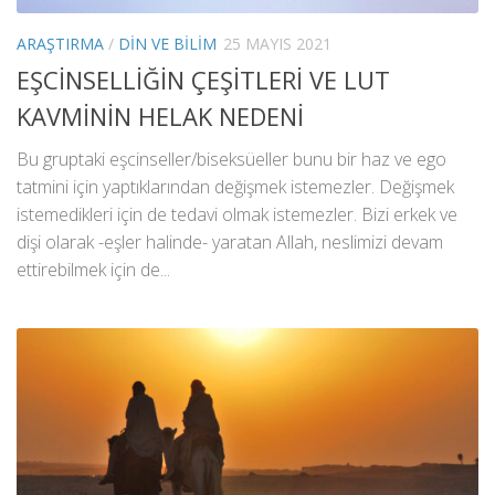
ARAŞTIRMA
/
DIN VE BILIM
25 MAYIS 2021
EŞCİNSELLİĞİN ÇEŞİTLERİ VE LUT
KAVMİNİN HELAK NEDENİ
Bu gruptaki eşcinseller/biseksüeller bunu bir haz ve ego
tatmini için yaptıklarından değişmek istemezler. Değişmek
istemedikleri için de tedavi olmak istemezler. Bizi erkek ve
dişi olarak -eşler halinde- yaratan Allah, neslimizi devam
ettirebilmek için de...