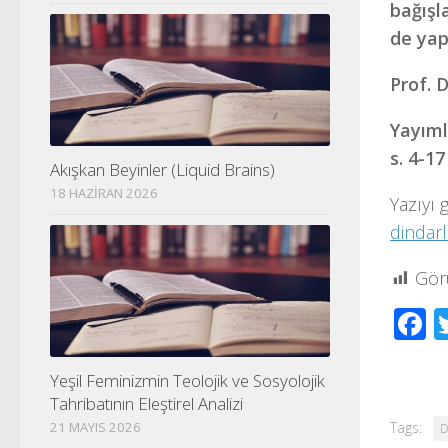
bağışl
de yapt
Prof. 
Yayıml
s. 4-17
Akışkan Beyinler (Liquid Brains)
18 HAZIRAN 2026
Yazıyı 
dindarl
Gör
F
Yeşil Feminizmin Teolojik ve Sosyolojik
Tahribatının Eleştirel Analizi
21 MAYIS 2026
Tags:
D