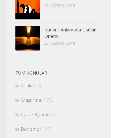
22 HAZIRAN 2018
Kur’an’ı Anlamada Usûlün
Önemi
23 HAZIRAN 2018
TÜM KONULAR
Analiz
(18)
Araştırma
(175)
Çocuk Eğitimi
(2)
Deneme
(197)