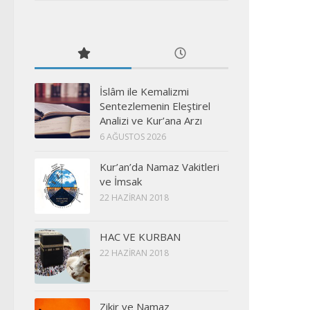
İslâm ile Kemalizmi
Sentezlemenin Eleştirel
Analizi ve Kur’ana Arzı
6 AĞUSTOS 2026
Kur’an’da Namaz Vakitleri
ve İmsak
22 HAZIRAN 2018
HAC VE KURBAN
22 HAZIRAN 2018
Zikir ve Namaz