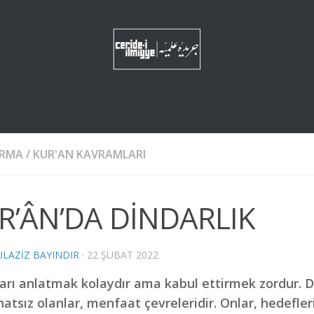
IRMA
/
KUR'AN KAVRAMLARI
R’ÂN’DA DİNDARLIK
LAZIZ BAYINDIR
·
22 ŞUBAT 2022
arı anlatmak kolaydır ama kabul ettirmek zordur. 
hatsız olanlar, menfaat çevreleridir. Onlar, hedefle