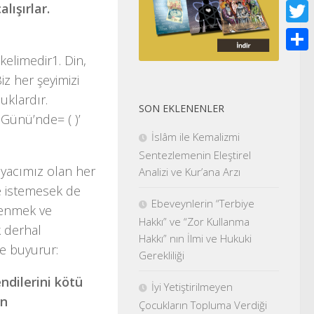
Face
lışırlar.
Twitt
kelimedir1. Din,
Shar
iz her şeyimizi
uklardır.
SON EKLENENLER
 Günü’nde= ( )’
İslâm ile Kemalizmi
Sentezlemenin Eleştirel
iyacımız olan her
Analizi ve Kur’ana Arzı
e istemesek de
Ebeveynlerin “Terbiye
venmek ve
Hakkı” ve “Zor Kullanma
k derhal
Hakkı” nın İlmi ve Hukuki
le buyurur:
Gerekliliği
endilerini kötü
İyi Yetiştirilmeyen
ın
Çocukların Topluma Verdiği