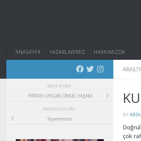
Skip to content
ANASAYFA
YAZARLARIMIZ
HAKKIMIZDA
ARAŞT
NEXT STORY
KU
FITRATA UYGUN CİNSEL YAŞAM
PREVIOUS STORY
BY
ABDU
Teyemmüm
Doğrul
çok ra