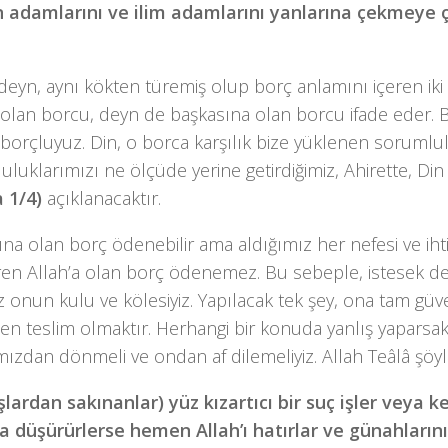
in adamlarını ve ilim adamlarını yanlarına çekmeye ça
deyn, aynı kökten türemiş olup borç anlamını içeren iki 
 olan borcu, deyn de başkasına olan borcu ifade eder. B
 borçluyuz. Din, o borca karşılık bize yüklenen sorumlul
luklarımızı ne ölçüde yerine getirdiğimiz, Ahirette, Din
a 1/4)
açıklanacaktır.
na olan borç ödenebilir ama aldığımız her nefesi ve iht
eren Allah’a olan borç ödenemez. Bu sebeple, istesek d
 onun kulu ve kölesiyiz. Yapılacak tek şey, ona tam gü
en teslim olmaktır. Herhangi bir konuda yanlış yaparsa
mızdan dönmeli ve ondan af dilemeliyiz. Allah Teâlâ şöy
şlardan sakınanlar) yüz kızartıcı bir suç işler veya k
 düşürürlerse hemen Allah’ı hatırlar ve günahların