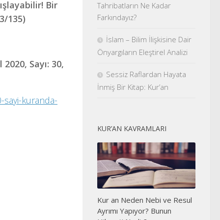
layabilir! Bir
Tahribatların Ne Kadar
Farkındayız?
 3/135)
İslam – Bilim İlişkisine Dair
Önyargıların Eleştirel Analizi
2020, Sayı: 30,
Sessiz Raflardan Hayata
İnmiş Bir Kitap: Kur’an
0-sayi-kuranda-
KUR’AN KAVRAMLARI
Kur an Neden Nebi ve Resul
Ayrımı Yapıyor? Bunun