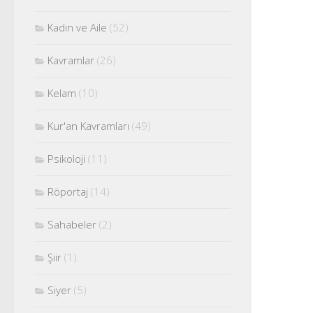
Kadın ve Aile
(52)
Kavramlar
(26)
Kelam
(10)
Kur'an Kavramları
(49)
Psikoloji
(11)
Röportaj
(14)
Sahabeler
(2)
Şiir
(1)
Siyer
(5)