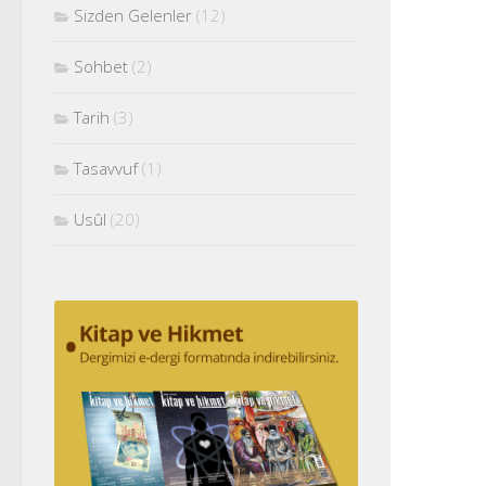
Sizden Gelenler
(12)
Sohbet
(2)
Tarih
(3)
Tasavvuf
(1)
Usûl
(20)