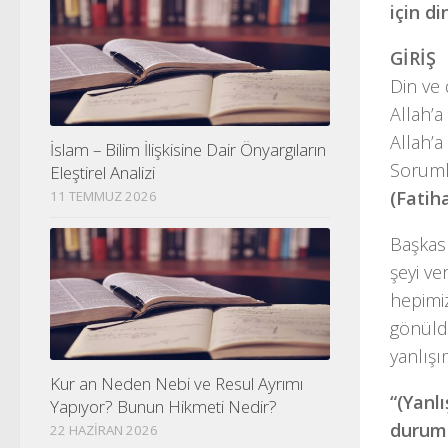
için d
GİRİŞ
Din ve 
Allah’a
Allah’a
İslam – Bilim İlişkisine Dair Önyargıların
Sorumlu
Eleştirel Analizi
(Fatih
11 TEMMUZ 2026
Başkası
şeyi v
hepimiz
gönüld
yanlışı
Kur an Neden Nebi ve Resul Ayrımı
“(Yanlı
Yapıyor? Bunun Hikmeti Nedir?
duruma
22 HAZIRAN 2026