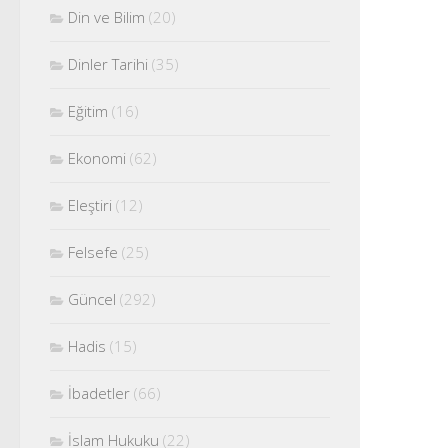
Din ve Bilim
(20)
Dinler Tarihi
(35)
Eğitim
(16)
Ekonomi
(62)
Eleştiri
(12)
Felsefe
(25)
Güncel
(292)
Hadis
(15)
İbadetler
(66)
İslam Hukuku
(22)