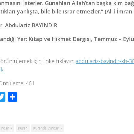
anmasını isterler. Günahları Allah’tan başka kim bağış
ıkları yanlışta, bile bile ısrar etmezler.” (Al-i İmran
Dr. Abdulaziz BAYINDIR
andığı Yer: Kitap ve Hikmet Dergisi, Temmuz – Eylül 
görüntülemek için linke tıklayın:
abdulaziz-bayindir-kh-3
ik
üntüleme:
461
acebook
Twitter
Share
indarlık
Kuran
Kuranda Dindarlık