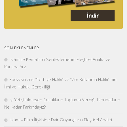
SON EKLENENLER
İslâm ile Kemalizmi Sentezlemenin Eleştirel Analizi ve
Kur’ana Arzı
Ebeveynlerin “Terbiye Hakkı” ve “Zor Kullanma Hakkı” nın
İlmi ve Hukuki Gerekliliği
İyi Yetiştirilmeyen Çocukların Topluma Verdiği Tahribatların
Ne Kadar Farkındayız?
İslam – Bilim İlişkisine Dair Önyargıların Eleştirel Analizi