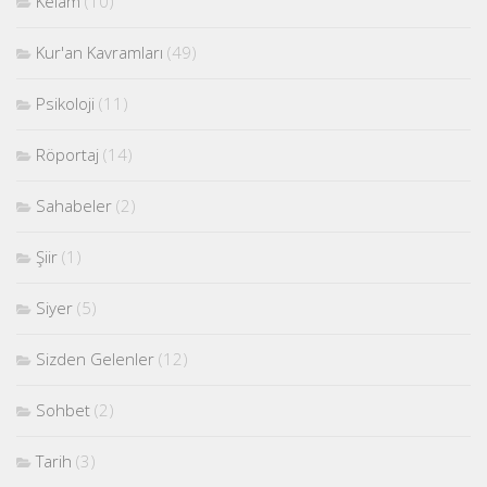
Kelam
(10)
Kur'an Kavramları
(49)
Psikoloji
(11)
Röportaj
(14)
Sahabeler
(2)
Şiir
(1)
Siyer
(5)
Sizden Gelenler
(12)
Sohbet
(2)
Tarih
(3)