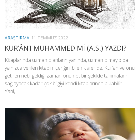
ARAŞTIRMA
11 TEMMUZ 2022
KUR’ÂN’I MUHAMMED Mİ (A.S.) YAZDI?
Kitaplarında uzman olanların yanında, uzman olmayıp da
yalnızca verilen kitabın içeriğini bilen kişiler de, Kur’an ve onu
getiren nebi geldiği zaman onu net bir şekilde tanımalarını
sağlayacak kadar çok bilgiyi kendi kitaplarında bulabilir.
Yani,...