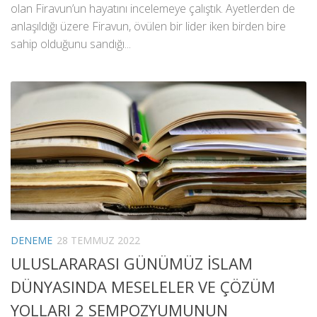
olan Firavun’un hayatını incelemeye çalıştık. Ayetlerden de
anlaşıldığı üzere Firavun, övülen bir lider iken birden bire
sahip olduğunu sandığı...
DENEME
28 TEMMUZ 2022
ULUSLARARASI GÜNÜMÜZ İSLAM
DÜNYASINDA MESELELER VE ÇÖZÜM
YOLLARI 2 SEMPOZYUMUNUN