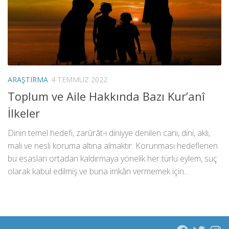
ARAŞTIRMA
4 TEMMUZ 2022
Toplum ve Aile Hakkında Bazı Kur’anî
İlkeler
Dinin temel hedefi, zarûrât-ı diniyye denilen canı, dini, aklı,
malı ve nesli koruma altına almaktır. Korunması hedeflenen
bu esasları ortadan kaldırmaya yönelik her türlü eylem, suç
olarak kabul edilmiş ve buna imkân vermemek için...