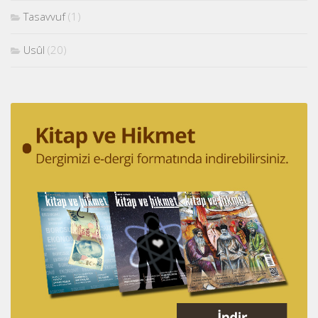
Tasavvuf
(1)
Usûl
(20)