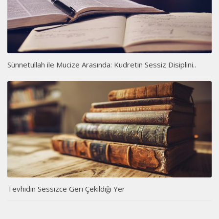
Sünnetullah ile Mucize Arasında: Kudretin Sessiz Disiplini..
Tevhidin Sessizce Geri Çekildiği Yer