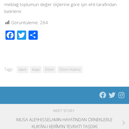
meblağ toplumun değer ölçlerine göre işin ehli tarafından
belirlenir.
Görüntüleme:
264
Facebook
Twitter
Share
Tags:
İdam
Kısas
Ölüm
Ölüm Hükmü
NEXT STORY
MUSA ALEYHİSSELAMIN HAYATINDAN ÖRNEKLERLE
KUR’ÂN-I KERÎM’İN TEVRAT’I TASDİKİ