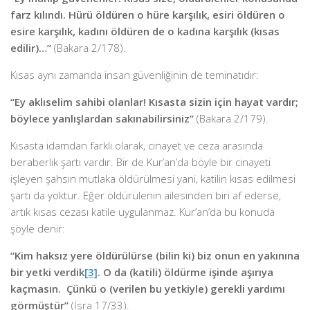
farz kılındı. Hürü öldüren o hüre karşılık, esiri öldüren o
esire karşılık, kadını öldüren de o kadına karşılık (kısas
edilir)…”
(Bakara 2/178).
Kısas aynı zamanda insan güvenliğinin de teminatıdır:
“
Ey aklıselim sahibi olanlar! Kısasta sizin için hayat vardır;
böylece yanlışlardan sakınabilirsiniz”
(Bakara 2/179).
Kısasta idamdan farklı olarak, cinayet ve ceza arasında
beraberlik şartı vardır. Bir de Kur’an’da böyle bir cinayeti
işleyen şahsın mutlaka öldürülmesi yani, katilin kısas edilmesi
şartı da yoktur. Eğer öldürülenin ailesinden biri af ederse,
artık kısas cezası katile uygulanmaz. Kur’an’da bu konuda
şöyle denir:
“Kim haksız yere öldürülürse (bilin ki) biz onun en yakınına
bir yetki verdik
[3]
. O da (katili) öldürme işinde aşırıya
kaçmasın. Çünkü o (verilen bu yetkiyle) gerekli yardımı
görmüştür”
(İsra 17/33).