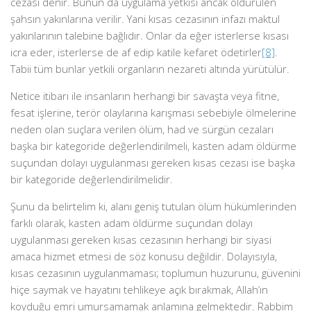
cezası denir. Bunun da uygulama yetkisi ancak öldürülen
şahsın yakınlarına verilir. Yani kısas cezasının infazı maktul
yakınlarının talebine bağlıdır. Onlar da eğer isterlerse kısası
icra eder, isterlerse de af edip katile kefaret ödetirler
[8]
.
Tabii tüm bunlar yetkili organların nezareti altında yürütülür.
Netice itibarı ile insanların herhangi bir savaşta veya fitne,
fesat işlerine, terör olaylarına karışması sebebiyle ölmelerine
neden olan suçlara verilen ölüm, had ve sürgün cezaları
başka bir kategoride değerlendirilmeli, kasten adam öldürme
suçundan dolayı uygulanması gereken kısas cezası ise başka
bir kategoride değerlendirilmelidir.
Şunu da belirtelim ki, alanı geniş tutulan ölüm hükümlerinden
farklı olarak, kasten adam öldürme suçundan dolayı
uygulanması gereken kısas cezasının herhangi bir siyasi
amaca hizmet etmesi de söz konusu değildir. Dolayısıyla,
kısas cezasının uygulanmaması; toplumun huzurunu, güvenini
hiçe saymak ve hayatını tehlikeye açık bırakmak, Allah’ın
koyduğu emri umursamamak anlamına gelmektedir. Rabbim