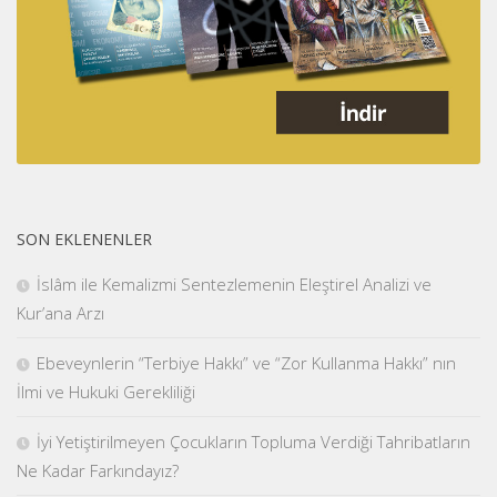
SON EKLENENLER
İslâm ile Kemalizmi Sentezlemenin Eleştirel Analizi ve
Kur’ana Arzı
Ebeveynlerin “Terbiye Hakkı” ve “Zor Kullanma Hakkı” nın
İlmi ve Hukuki Gerekliliği
İyi Yetiştirilmeyen Çocukların Topluma Verdiği Tahribatların
Ne Kadar Farkındayız?