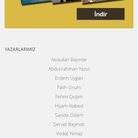
YAZARLARIMIZ
Abdullah Bayındır
Abdurrahman Yazıcı
Erdem Uygan
Fatih Orum
Fehmi Çeçen
Hişam Alabed
Sacide Özlem
Servet Bayındır
Vedat Yılmaz