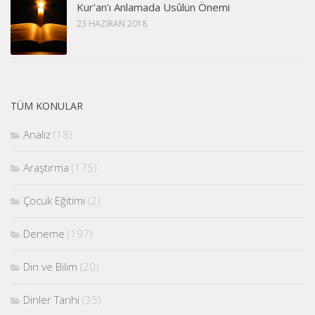
Kur’an’ı Anlamada Usûlün Önemi
23 HAZIRAN 2018
TÜM KONULAR
Analiz
(18)
Araştırma
(175)
Çocuk Eğitimi
(2)
Deneme
(197)
Din ve Bilim
(20)
Dinler Tarihi
(35)