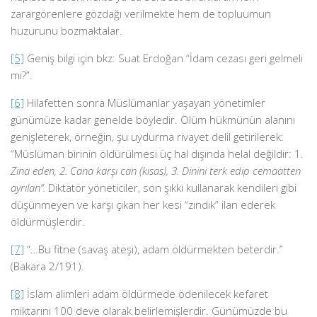
zarargörenlere gözdağı verilmekte hem de topluumun
huzurunu bozmaktalar.
[5]
Geniş bilgi için bkz: Suat Erdoğan “İdam cezası geri gelmeli
mi?”.
[6]
Hilafetten sonra Müslümanlar yaşayan yönetimler
günümüze kadar genelde böyledir. Ölüm hükmünün alanını
genişleterek, örneğin, şu uydurma rivayet delil getirilerek:
“Müslüman birinin öldürülmesi üç hal dışında helal değildir: 1
.
Zina eden, 2. Cana karşı can (kısas), 3. Dinini terk edip cemaatten
ayrılan”.
Diktatör yöneticiler, son şıkkı kullanarak kendileri gibi
düşünmeyen ve karşı çıkan her kesi “zındık” ilan ederek
öldürmüşlerdir.
[7]
“…Bu fitne (savaş ateşi), adam öldürmekten beterdir.”
(Bakara 2/191).
[8]
İslam alimleri adam öldürmede ödenilecek kefaret
miktarını 100 deve olarak belirlemişlerdir. Günümüzde bu