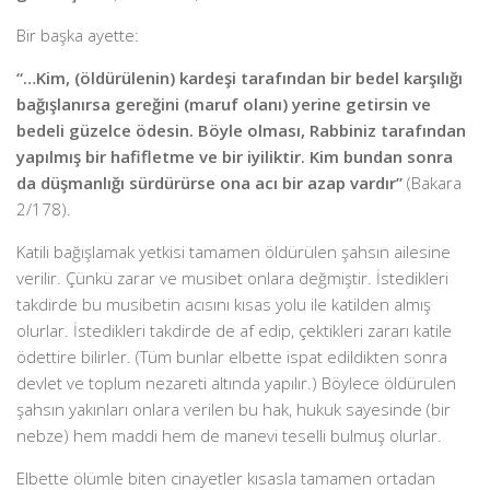
Bir başka ayette:
“…
Kim, (öldürülenin) kardeşi tarafından bir bedel karşılığı
bağışlanırsa gereğini (maruf olanı) yerine getirsin ve
bedeli güzelce ödesin. Böyle olması, Rabbiniz tarafından
yapılmış bir hafifletme ve bir iyiliktir. Kim bundan sonra
da düşmanlığı sürdürürse ona acı bir azap vardır”
(Bakara
2/178).
Katili bağışlamak yetkisi tamamen öldürülen şahsın ailesine
verilir. Çünkü zarar ve musibet onlara değmiştir. İstedikleri
takdirde bu musibetin acısını kısas yolu ile katilden almış
olurlar. İstedikleri takdirde de af edip, çektikleri zararı katile
ödettire bilirler. (Tüm bunlar elbette ispat edildikten sonra
devlet ve toplum nezareti altında yapılır.) Böylece öldürülen
şahsın yakınları onlara verilen bu hak, hukuk sayesinde (bir
nebze) hem maddi hem de manevi teselli bulmuş olurlar.
Elbette ölümle biten cinayetler kısasla tamamen ortadan