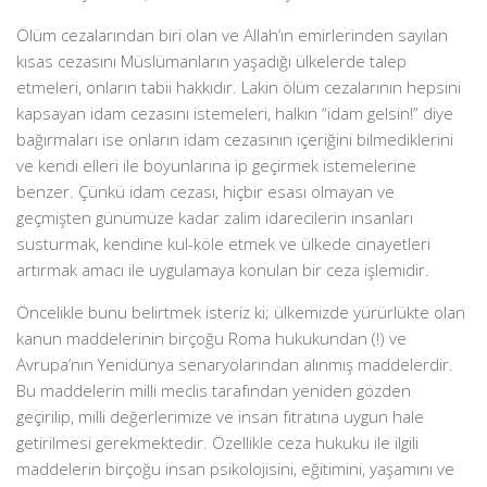
Ölüm cezalarından biri olan ve Allah’ın emirlerinden sayılan
kısas cezasını Müslümanların yaşadığı ülkelerde talep
etmeleri, onların tabii hakkıdır. Lakin ölüm cezalarının hepsini
kapsayan idam cezasını istemeleri, halkın “idam gelsin!” diye
bağırmaları ise onların idam cezasının içeriğini bilmediklerini
ve kendi elleri ile boyunlarına ip geçirmek istemelerine
benzer. Çünkü idam cezası, hiçbir esası olmayan ve
geçmişten günümüze kadar zalim idarecilerin insanları
susturmak, kendine kul-köle etmek ve ülkede cinayetleri
artırmak amacı ile uygulamaya konulan bir ceza işlemidir.
Öncelikle bunu belirtmek isteriz ki; ülkemizde yürürlükte olan
kanun maddelerinin birçoğu Roma hukukundan (!) ve
Avrupa’nın Yenidünya senaryolarından alınmış maddelerdir.
Bu maddelerin milli meclis tarafından yeniden gözden
geçirilip, milli değerlerimize ve insan fıtratına uygun hale
getirilmesi gerekmektedir. Özellikle ceza hukuku ile ilgili
maddelerin birçoğu insan psikolojisini, eğitimini, yaşamını ve