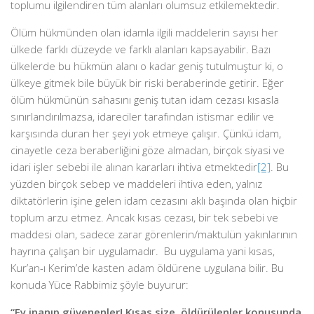
toplumu ilgilendiren tüm alanları olumsuz etkilemektedir.
Ölüm hükmünden olan idamla ilgili maddelerin sayısı her
ülkede farklı düzeyde ve farklı alanları kapsayabilir. Bazı
ülkelerde bu hükmün alanı o kadar geniş tutulmuştur ki, o
ülkeye gitmek bile büyük bir riski beraberinde getirir. Eğer
ölüm hükmünün sahasını geniş tutan idam cezası kısasla
sınırlandırılmazsa, idareciler tarafından istismar edilir ve
karşısında duran her şeyi yok etmeye çalışır. Çünkü idam,
cinayetle ceza beraberliğini göze almadan, birçok siyasi ve
idari işler sebebi ile alınan kararları ihtiva etmektedir
[2]
. Bu
yüzden birçok sebep ve maddeleri ihtiva eden, yalnız
diktatörlerin işine gelen idam cezasını aklı başında olan hiçbir
toplum arzu etmez. Ancak kısas cezası, bir tek sebebi ve
maddesi olan, sadece zarar görenlerin/maktulün yakınlarının
hayrına çalışan bir uygulamadır. Bu uygulama yani kısas,
Kur’an-ı Kerim’de kasten adam öldürene uygulana bilir. Bu
konuda Yüce Rabbimiz şöyle buyurur:
“
Ey inanıp güvenenler!
Kısas size, öldürülenler konusunda