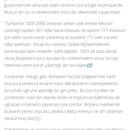
güçlendirmek amacıyla idam cezasını yürürlüğe koymuşlardır.
Bunun en acı örneklerinden birisi de ülkemizde yaşanmıştır.
“
Türkiye’de 1920-2000 arasında seksen yıllık evrede Meclisin
çıkardığı toplam 567 İnfaz kararı/Kanunu ile toplam 717 mahkum
için idam cezası kararı çıkarılmış ve bunların 712 sinin cezaları
infaz edilmiştir. Ancak bu rakama, İstiklal Mahkemelerinin
kararlarıyla idam edilenler dahil değildir. 1925 de esas olarak
irticai faaliyetlere karşı kurulan bu mahkemelerin en az bin kişi
hakkında idam kararı çıkarttığı ileri sürülüyor
[5]
”.
Türkiye’de olduğu gibi, dünyanın birçok bölgelerinde tarih
boyunca binlerce insanın kanı, diktatörlerin hakimiyetlerini
korumak uğruna akıtıldığı bir gerçektir. Bu tür kuralları ve
yöneticileri olan bir ülkede ilimle ve toplumun kalkınması ile
uğraşan insanların yaşaması çok zordur. Böylesi rejimlerde
bunların yerini; ikiyüzlü, yalaka, taklitçi memur ve din adamları
doldurmuş olur
[6]
.
Diktatörlerin ve onların saray mollalarının (dipnotta verdiğimiz