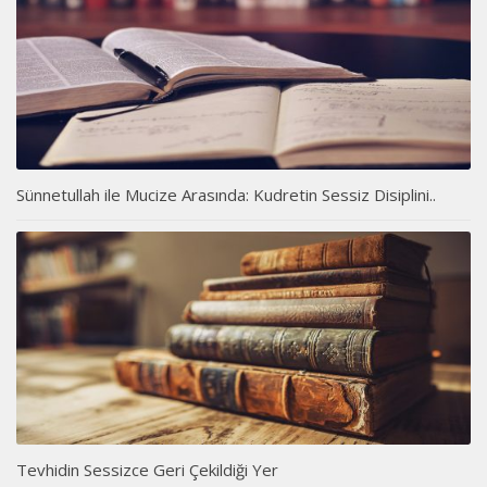
Sünnetullah ile Mucize Arasında: Kudretin Sessiz Disiplini..
Tevhidin Sessizce Geri Çekildiği Yer