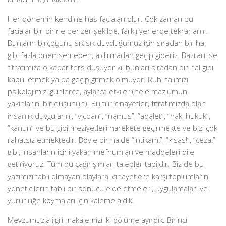
Her dönemin kendine has faciaları olur. Çok zaman bu
facialar bir-birine benzer şekilde, farklı yerlerde tekrarlanır.
Bunların birçoğunu sık sık duyduğumuz için sıradan bir hal
gibi fazla önemsemeden, aldırmadan geçip gideriz. Bazıları ise
fıtratımıza o kadar ters düşüyor ki, bunları sıradan bir hal gibi
kabul etmek ya da geçip gitmek olmuyor. Ruh halimizi,
psikolojimizi günlerce, aylarca etkiler (hele mazlumun
yakınlarını bir düşünün). Bu tür cinayetler, fıtratımızda olan
insanlık duygularını, “vicdan”, “namus”, “adalet”, “hak, hukuk”,
“kanun” ve bu gibi meziyetleri harekete geçirmekte ve bizi çok
rahatsız etmektedir. Böyle bir halde “intikam!”, “kısas!”, “ceza!”
gibi, insanların içini yakan mefhumları ve maddeleri dile
getiriyoruz. Tüm bu çağırışımlar, talepler tabiidir. Biz de bu
yazımızı tabii olmayan olaylara, cinayetlere karşı toplumların,
yöneticilerin tabii bir sonucu elde etmeleri, uygulamaları ve
yürürlüğe koymaları için kaleme aldık.
Mevzumuzla ilgili makalemizi iki bölüme ayırdık. Birinci