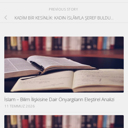
PREVIOUS STORY
KADİM BİR KESİNLİK: KADIN İSLÂM’LA ŞEREF BULDU…
İslam – Bilim İlişkisine Dair Önyargıların Eleştirel Analizi
11 TEMMUZ 2026