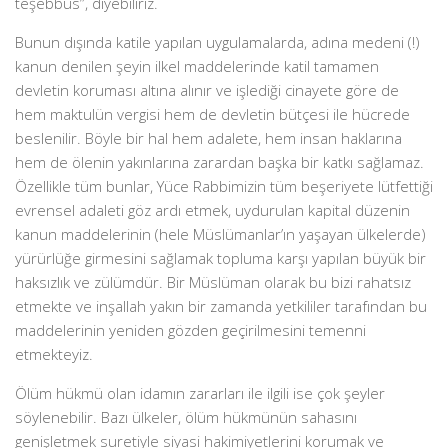
teşebbüs”, diyebiliriz.
Bunun dışında katile yapılan uygulamalarda, adına medeni (!)
kanun denilen şeyin ilkel maddelerinde katil tamamen
devletin koruması altına alınır ve işlediği cinayete göre de
hem maktulün vergisi hem de devletin bütçesi ile hücrede
beslenilir. Böyle bir hal hem adalete, hem insan haklarına
hem de ölenin yakınlarına zarardan başka bir katkı sağlamaz.
Özellikle tüm bunlar, Yüce Rabbimizin tüm beşeriyete lütfettiği
evrensel adaleti göz ardı etmek, uydurulan kapital düzenin
kanun maddelerinin (hele Müslümanlar’ın yaşayan ülkelerde)
yürürlüğe girmesini sağlamak topluma karşı yapılan büyük bir
haksızlık ve zülümdür. Bir Müslüman olarak bu bizi rahatsız
etmekte ve inşallah yakın bir zamanda yetkililer tarafından bu
maddelerinin yeniden gözden geçirilmesini temenni
etmekteyiz.
Ölüm hükmü olan idamın zararları ile ilgili ise çok şeyler
söylenebilir. Bazı ülkeler, ölüm hükmünün sahasını
genişletmek suretiyle siyasi hakimiyetlerini korumak ve