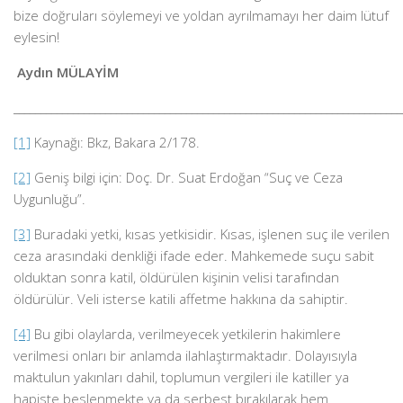
bize doğruları söylemeyi ve yoldan ayrılmamayı her daim lütuf
eylesin!
Aydın MÜLAYİM
________________________________________________________________________
[1]
Kaynağı: Bkz, Bakara 2/178.
[2]
Geniş bilgi için: Doç. Dr. Suat Erdoğan “Suç ve Ceza
Uygunluğu”.
[3]
Buradaki yetki, kısas yetkisidir. Kısas, işlenen suç ile verilen
ceza arasındaki denkliği ifade eder. Mahkemede suçu sabit
olduktan sonra katil, öldürülen kişinin velisi tarafından
öldürülür. Veli isterse katili affetme hakkına da sahiptir.
[4]
Bu gibi olaylarda, verilmeyecek yetkilerin hakimlere
verilmesi onları bir anlamda ilahlaştırmaktadır. Dolayısıyla
maktulun yakınları dahil, toplumun vergileri ile katiller ya
hapiste beslenmekte ya da serbest bırakılarak hem