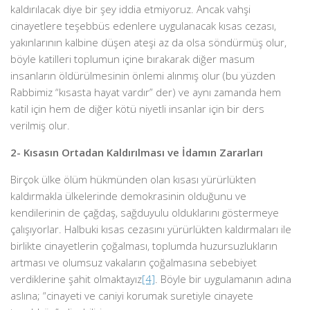
kaldırılacak diye bir şey iddia etmiyoruz. Ancak vahşi
cinayetlere teşebbüs edenlere uygulanacak kısas cezası,
yakınlarının kalbine düşen ateşi az da olsa söndürmüş olur,
böyle katilleri toplumun içine bırakarak diğer masum
insanların öldürülmesinin önlemi alınmış olur (bu yüzden
Rabbimiz “kısasta hayat vardır” der) ve aynı zamanda hem
katil için hem de diğer kötü niyetli insanlar için bir ders
verilmiş olur.
2- Kısasın Ortadan Kaldırılması ve İdamın Zararları
Birçok ülke ölüm hükmünden olan kısası yürürlükten
kaldırmakla ülkelerinde demokrasinin olduğunu ve
kendilerinin de çağdaş, sağduyulu olduklarını göstermeye
çalışıyorlar. Halbuki kısas cezasını yürürlükten kaldırmaları ile
birlikte cinayetlerin çoğalması, toplumda huzursuzlukların
artması ve olumsuz vakaların çoğalmasına sebebiyet
verdiklerine şahit olmaktayız
[4]
. Böyle bir uygulamanın adına
aslına; “cinayeti ve caniyi korumak suretiyle cinayete