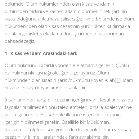
bölümde, Ölüm hükümlerinden olan kısas ve idamın
birbirinden farkını ve kasten adam öldürmenin tek şartının
kısas olduğunu anlatmaya çalışacağız. İkinci bölümde ise ölüm
hükümlerinden olan kısas cezasının yürürlükten kaldırmakla
bu alanı genişleterek idama dönüştürmenin hatalarından
bahsedeceğiz.
1- Kısas ve İdam Arasındaki Fark
Ölüm hükmünü iki farklı yönden ele almamız gerekir. Çünkü
bu hükmün iki kaynağı olduğunu görüyoruz. Ölüm
hükmünden olan kısasın şarisi/hükmünü koyan Allah
[1]
, idam
cezasını ortaya koyanlar ise insanlardır.
İnsanların her hangi bir cezanın içeriğini yani, fesatlarını ya da
faydalarını bilmeden onu talep etmeleri, onlara adalet yerine
zülüm getirebilir. Bu sebeple ilk önce istedikleri cezanın
içeriğinin bilinmesi gerekir. Özellikle bir Müslüman,
mevzumuzla ilgili ve son günlerde dile getirilen idam ve kısas
cezasını iyi bilmeli, aralarındaki farkı ayırabilmelidir.