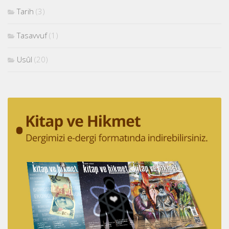
Tarih
(3)
Tasavvuf
(1)
Usûl
(20)