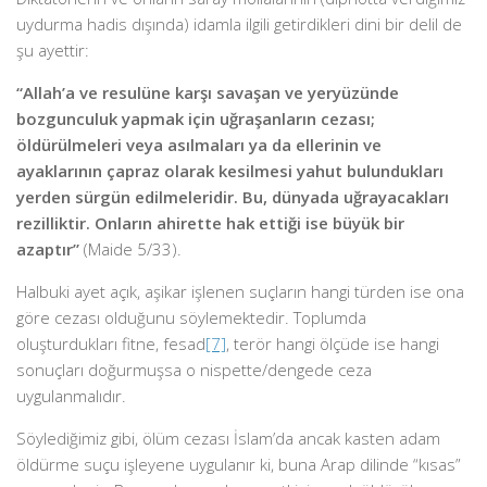
uydurma hadis dışında) idamla ilgili getirdikleri dini bir delil de
şu ayettir:
“
Allah’a ve resulüne karşı savaşan ve yeryüzünde
bozgunculuk yapmak için uğraşanların cezası;
öldürülmeleri veya asılmaları ya da ellerinin ve
ayaklarının çapraz olarak kesilmesi yahut bulundukları
yerden sürgün edilmeleridir. Bu, dünyada uğrayacakları
rezilliktir. Onların ahirette hak ettiği ise büyük bir
azaptır”
(Maide 5/33).
Halbuki ayet açık, aşikar işlenen suçların hangi türden ise ona
göre cezası olduğunu söylemektedir. Toplumda
oluşturdukları fitne, fesad
[7]
, terör hangi ölçüde ise hangi
sonuçları doğurmuşsa o nispette/dengede ceza
uygulanmalıdır.
Söylediğimiz gibi, ölüm cezası İslam’da ancak kasten adam
öldürme suçu işleyene uygulanır ki, buna Arap dilinde “kısas”