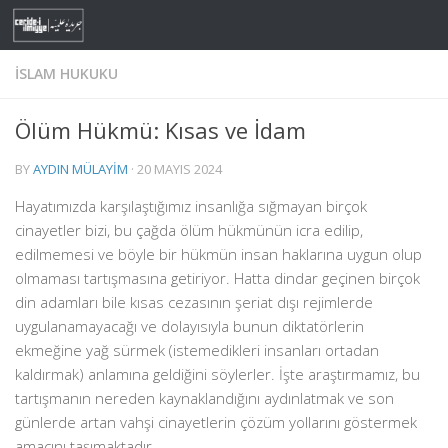
Skip to content
İSLAM HUKUKU
Ölüm Hükmü: Kısas ve İdam
BY
AYDIN MÜLAYIM
·
20 MAYIS 2024
Hayatımızda karşılaştığımız insanlığa sığmayan birçok
cinayetler bizi, bu çağda ölüm hükmünün icra edilip,
edilmemesi ve böyle bir hükmün insan haklarına uygun olup
olmaması tartışmasına getiriyor. Hatta dindar geçinen birçok
din adamları bile kısas cezasının şeriat dışı rejimlerde
uygulanamayacağı ve dolayısıyla bunun diktatörlerin
ekmeğine yağ sürmek (istemedikleri insanları ortadan
kaldırmak) anlamına geldiğini söylerler. İşte araştırmamız, bu
tartışmanın nereden kaynaklandığını aydınlatmak ve son
günlerde artan vahşi cinayetlerin çözüm yollarını göstermek
amacını taşımaktadır.