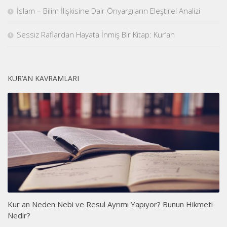
İslam – Bilim İlişkisine Dair Önyargıların Eleştirel Analizi
Sessiz Raflardan Hayata İnmiş Bir Kitap: Kur’an
KUR’AN KAVRAMLARI
Kur an Neden Nebi ve Resul Ayrımı Yapıyor? Bunun Hikmeti
Nedir?