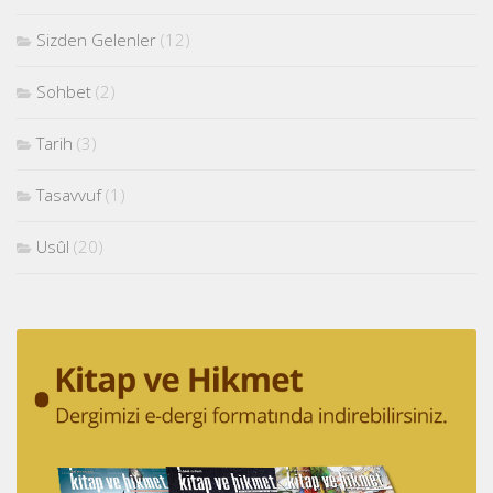
Sizden Gelenler
(12)
Sohbet
(2)
Tarih
(3)
Tasavvuf
(1)
Usûl
(20)