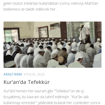
gelen bütün imkânları kullandıktan sonra, neticeyi Allah’tan
beklemesi ve takdir edilecek her...
ARAŞTIRMA
4 EYLÜL 2023
Kur’an’da Tefekkür
Kur’ânî hemen her kavram gibi “Tefekkür”ün de içi
boşaltılmış; bu kavram da tahrif edilmiştir. “Kur’ân aklı
kullanmayı emreder” şeklindeki bulanık her cümleden sonra