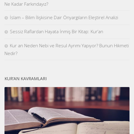
Ne Kadar Farkındayız?
İslam – Bilim İlişkisine Dair Önyargıların Eleştirel Analizi
Sessiz Raflardan Hayata İnmiş Bir Kitap: Kur’an
Kur an Neden Nebi ve Resul Ayrımı Yapıyor? Bunun Hikmeti
Nedir?
KUR’AN KAVRAMLARI