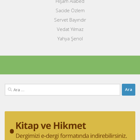
Hişam Alabed
Sacide Özlem
Servet Bayındır
Vedat Yılmaz
Yahya Şenol
Arama: