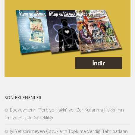
SON EKLENENLER
Ebeveynlerin “Terbiye Hakkı” ve “Zor Kullanma Hakkı” nın
İlmi ve Hukuki Gerekliliği
İyi Yetiştirilmeyen Çocukların Topluma Verdiği Tahribatların