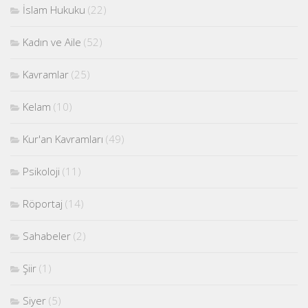
İslam Hukuku
(22)
Kadın ve Aile
(52)
Kavramlar
(25)
Kelam
(10)
Kur'an Kavramları
(49)
Psikoloji
(11)
Röportaj
(14)
Sahabeler
(2)
Şiir
(1)
Siyer
(5)