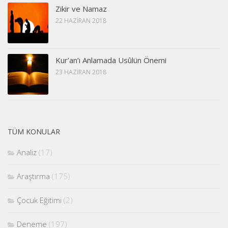
Zikir ve Namaz
22 HAZIRAN 2018
Kur’an’ı Anlamada Usûlün Önemi
23 HAZIRAN 2018
TÜM KONULAR
Analiz
(17)
Araştırma
(175)
Çocuk Eğitimi
(2)
Deneme
(197)