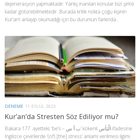
dejenerasyon yapmaktadır. Yanlış inanılan konular bizi şirk’e
kadar götürebilmektedir. Burada kritik nokta çoğu kişinin
Kur’an’ı anlayıp okumadığı için bu durumun farkında...
DENEME
11 EYLÜL 2023
Kur’an’da Stresten Söz Ediliyor mu?
Bakara 177. ayetteki; ‘be’s – ب أ س’ kökenli الْبَأس ifadesine
İngilizce çevirilerde ‘(of) [the] stress’ anlamı verilmesi ilgimi