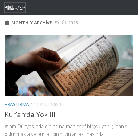
Skip to content
MONTHLY ARCHIVE:
EYLÜL 2023
ARAŞTIRMA
14 EYLÜL 2023
Kur’an’da Yok !!!
İslam Dünyası’nda din adına maalesef birçok yanlış inanış
bulunmakta ve bunlar dinimizin anlaşılmasında