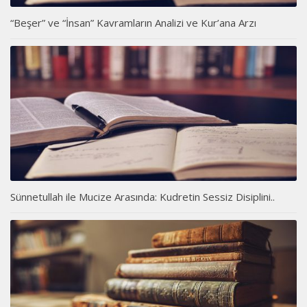
“Beşer” ve “İnsan” Kavramların Analizi ve Kur’ana Arzı
Sünnetullah ile Mucize Arasında: Kudretin Sessiz Disiplini..