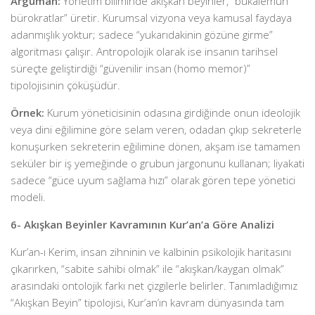
Argüman:
Yönetim biliminde akışkan beyinler, “bukalemun
bürokratlar” üretir. Kurumsal vizyona veya kamusal faydaya
adanmışlık yoktur; sadece “yukarıdakinin gözüne girme”
algoritması çalışır. Antropolojik olarak ise insanın tarihsel
süreçte geliştirdiği “güvenilir insan (homo memor)”
tipolojisinin çöküşüdür.
Örnek:
Kurum yöneticisinin odasına girdiğinde onun ideolojik
veya dini eğilimine göre selam veren, odadan çıkıp sekreterle
konuşurken sekreterin eğilimine dönen, akşam ise tamamen
seküler bir iş yemeğinde o grubun jargonunu kullanan; liyakati
sadece “güce uyum sağlama hızı” olarak gören tepe yönetici
modeli.
6- Akışkan Beyinler Kavramının Kur’an’a Göre Analizi
Kur’an-ı Kerim, insan zihninin ve kalbinin psikolojik haritasını
çıkarırken, “sabite sahibi olmak” ile “akışkan/kaygan olmak”
arasındaki ontolojik farkı net çizgilerle belirler. Tanımladığımız
“Akışkan Beyin” tipolojisi, Kur’an’ın kavram dünyasında tam