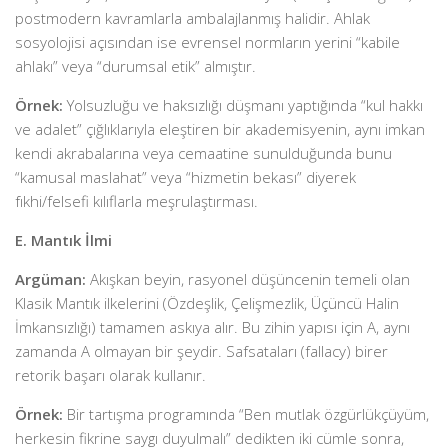
postmodern kavramlarla ambalajlanmış halidir. Ahlak
sosyolojisi açısından ise evrensel normların yerini “kabile
ahlakı” veya “durumsal etik” almıştır.
Örnek:
Yolsuzluğu ve haksızlığı düşmanı yaptığında “kul hakkı
ve adalet” çığlıklarıyla eleştiren bir akademisyenin, aynı imkan
kendi akrabalarına veya cemaatine sunulduğunda bunu
“kamusal maslahat” veya “hizmetin bekası” diyerek
fıkhi/felsefi kılıflarla meşrulaştırması.
E. Mantık İlmi
Argüman:
Akışkan beyin, rasyonel düşüncenin temeli olan
Klasik Mantık ilkelerini (Özdeşlik, Çelişmezlik, Üçüncü Halin
İmkansızlığı) tamamen askıya alır. Bu zihin yapısı için A, aynı
zamanda A olmayan bir şeydir. Safsataları (fallacy) birer
retorik başarı olarak kullanır.
Örnek:
Bir tartışma programında “Ben mutlak özgürlükçüyüm,
herkesin fikrine saygı duyulmalı” dedikten iki cümle sonra,