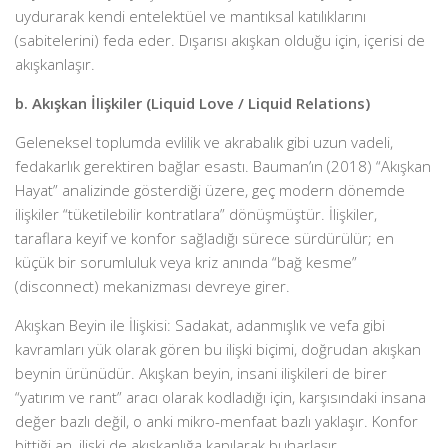
uydurarak kendi entelektüel ve mantıksal katılıklarını
(sabitelerini) feda eder. Dışarısı akışkan olduğu için, içerisi de
akışkanlaşır.
b. Akışkan İlişkiler (Liquid Love / Liquid Relations)
Geleneksel toplumda evlilik ve akrabalık gibi uzun vadeli,
fedakarlık gerektiren bağlar esastı. Bauman’ın (2018) “Akışkan
Hayat” analizinde gösterdiği üzere, geç modern dönemde
ilişkiler “tüketilebilir kontratlara” dönüşmüştür. İlişkiler,
taraflara keyif ve konfor sağladığı sürece sürdürülür; en
küçük bir sorumluluk veya kriz anında “bağ kesme”
(disconnect) mekanizması devreye girer.
Akışkan Beyin ile İlişkisi: Sadakat, adanmışlık ve vefa gibi
kavramları yük olarak gören bu ilişki biçimi, doğrudan akışkan
beynin ürünüdür. Akışkan beyin, insani ilişkileri de birer
“yatırım ve rant” aracı olarak kodladığı için, karşısındaki insana
değer bazlı değil, o anki mikro-menfaat bazlı yaklaşır. Konfor
bittiği an, ilişki de akışkanlığa kapılarak buharlaşır.