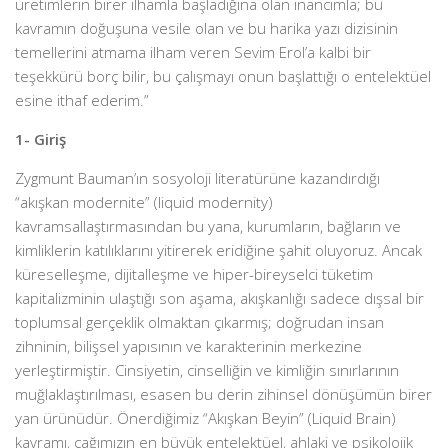
üretimlerin birer ilhamla başladığına olan inancımla; bu
kavramın doğuşuna vesile olan ve bu harika yazı dizisinin
temellerini atmama ilham veren Sevim Erol’a kalbi bir
teşekkürü borç bilir, bu çalışmayı onun başlattığı o entelektüel
esine ithaf ederim.”
1- Giriş
Zygmunt Bauman’ın sosyoloji literatürüne kazandırdığı
“akışkan modernite” (liquid modernity)
kavramsallaştırmasından bu yana, kurumların, bağların ve
kimliklerin katılıklarını yitirerek eridiğine şahit oluyoruz. Ancak
küreselleşme, dijitalleşme ve hiper-bireyselci tüketim
kapitalizminin ulaştığı son aşama, akışkanlığı sadece dışsal bir
toplumsal gerçeklik olmaktan çıkarmış; doğrudan insan
zihninin, bilişsel yapısının ve karakterinin merkezine
yerleştirmiştir. Cinsiyetin, cinselliğin ve kimliğin sınırlarının
muğlaklaştırılması, esasen bu derin zihinsel dönüşümün birer
yan ürünüdür. Önerdiğimiz “Akışkan Beyin” (Liquid Brain)
kavramı, çağımızın en büyük entelektüel, ahlaki ve psikolojik