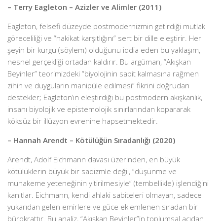
– Terry Eagleton – Azizler ve Alimler (2011)
Eagleton, felsefi düzeyde postmodernizmin getirdiği mutlak
göreceliliği ve “hakikat karşıtlığını” sert bir dille eleştirir. Her
şeyin bir kurgu (söylem) olduğunu iddia eden bu yaklaşım,
nesnel gerçekliği ortadan kaldırır. Bu argüman, “Akışkan
Beyinler” teorimizdeki “biyolojinin sabit kalmasına rağmen
zihin ve duyguların manipüle edilmesi” fikrini doğrudan
destekler; Eagleton’ın eleştirdiği bu postmodern akışkanlık,
insanı biyolojik ve epistemolojik sınırlarından kopararak
köksüz bir illüzyon evrenine hapsetmektedir.
– Hannah Arendt – Kötülüğün Sıradanlığı (2020)
Arendt, Adolf Eichmann davası üzerinden, en büyük
kötülüklerin büyük bir sadizmle değil, “düşünme ve
muhakeme yeteneğinin yitirilmesiyle” (tembellikle) işlendiğini
kanıtlar. Eichmann, kendi ahlaki sabiteleri olmayan, sadece
yukarıdan gelen emirlere ve güce eklemlenen sıradan bir
bürokrattır. Bu analiz, “Akışkan Beyinler”in toplumsal açıdan