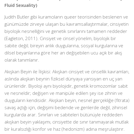
Fluid Sexuality)
Judith Butler gibi kuramcıların queer teorisinden beslenen ve
günümüzde zirveye ulaşan bu kavramsallaştırmalar, cinsiyetin
biyolojik nesnelliğini ve genetik sınırlarını tamamen reddeder
(Eagleton, 2011). Cinsiyet ve cinsel yönelim, biyolojik bir
sabite değil; bireyin anlık duygularına, sosyal kurgularına ve
dilsel beyanlarına göre her an değişebilen ucu açık bir akış
olarak tanımlanır.
Akışkan Beyin ile İlişkisi: Akışkan cinsiyet ve cinsellik kavramları,
aslında akışkan beynin fiziksel dünyaya yansıyan en uç yan
ürünleridir. Biyoloji aynı biyolojidir, genetik kromozomlar sabit
ve nesneldir; değişen ve manipüle edilen şey ise zihnin ve
duyguların kendisidir. Akışkan beyin, nesnel gerçekliğe (fıtrata)
savaş açtığı için, değişimi bedende ve genlerde değil, zihinsel
kurgularda arar. Sınırları ve sabiteleri bütünüyle reddeden
akışkan beyin yaklaşımı, cinsiyette de sınır tanımayarak mutlak
bir kuralsızlığı konfor ve haz (hedonizm) adına meşrulaştırır.