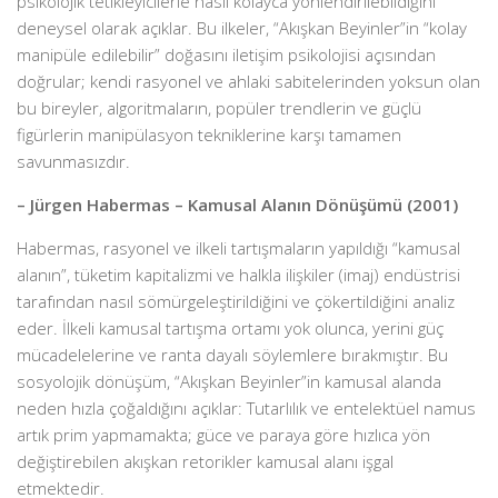
psikolojik tetikleyicilerle nasıl kolayca yönlendirilebildiğini
deneysel olarak açıklar. Bu ilkeler, “Akışkan Beyinler”in “kolay
manipüle edilebilir” doğasını iletişim psikolojisi açısından
doğrular; kendi rasyonel ve ahlaki sabitelerinden yoksun olan
bu bireyler, algoritmaların, popüler trendlerin ve güçlü
figürlerin manipülasyon tekniklerine karşı tamamen
savunmasızdır.
– Jürgen Habermas – Kamusal Alanın Dönüşümü (2001)
Habermas, rasyonel ve ilkeli tartışmaların yapıldığı “kamusal
alanın”, tüketim kapitalizmi ve halkla ilişkiler (imaj) endüstrisi
tarafından nasıl sömürgeleştirildiğini ve çökertildiğini analiz
eder. İlkeli kamusal tartışma ortamı yok olunca, yerini güç
mücadelelerine ve ranta dayalı söylemlere bırakmıştır. Bu
sosyolojik dönüşüm, “Akışkan Beyinler”in kamusal alanda
neden hızla çoğaldığını açıklar: Tutarlılık ve entelektüel namus
artık prim yapmamakta; güce ve paraya göre hızlıca yön
değiştirebilen akışkan retorikler kamusal alanı işgal
etmektedir.