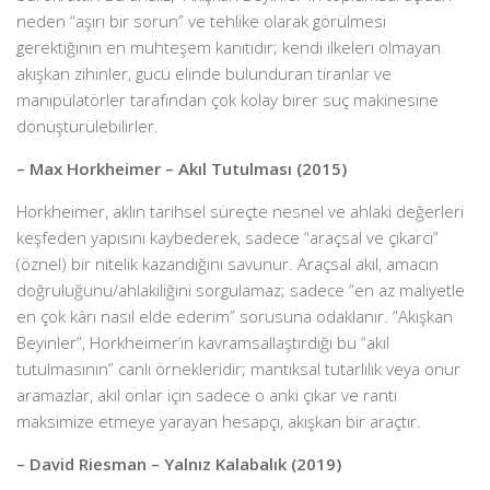
neden “aşırı bir sorun” ve tehlike olarak görülmesi
gerektiğinin en muhteşem kanıtıdır; kendi ilkeleri olmayan
akışkan zihinler, gücü elinde bulunduran tiranlar ve
manipülatörler tarafından çok kolay birer suç makinesine
dönüştürülebilirler.
– Max Horkheimer – Akıl Tutulması (2015)
Horkheimer, aklın tarihsel süreçte nesnel ve ahlaki değerleri
keşfeden yapısını kaybederek, sadece “araçsal ve çıkarcı”
(öznel) bir nitelik kazandığını savunur. Araçsal akıl, amacın
doğruluğunu/ahlakiliğini sorgulamaz; sadece “en az maliyetle
en çok kârı nasıl elde ederim” sorusuna odaklanır. “Akışkan
Beyinler”, Horkheimer’ın kavramsallaştırdığı bu “akıl
tutulmasının” canlı örnekleridir; mantıksal tutarlılık veya onur
aramazlar, akıl onlar için sadece o anki çıkar ve rantı
maksimize etmeye yarayan hesapçı, akışkan bir araçtır.
– David Riesman – Yalnız Kalabalık (2019)