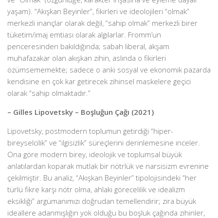
yaşam). “Akışkan Beyinler”, fikirleri ve ideolojileri “olmak”
merkezli inançlar olarak değil, “sahip olmak” merkezli birer
tüketim/imaj emtiası olarak algılarlar. Fromm’un
penceresinden bakıldığında; sabah liberal, akşam
muhafazakar olan akışkan zihin, aslında o fikirleri
özümsememekte; sadece o anki sosyal ve ekonomik pazarda
kendisine en çok kar getirecek zihinsel maskelere geçici
olarak “sahip olmaktadır.”
– Gilles Lipovetsky – Boşluğun Çağı (2021)
Lipovetsky, postmodern toplumun getirdiği “hiper-
bireyselcilik” ve “ilgisizlik” süreçlerini derinlemesine inceler.
Ona göre modern birey, ideolojik ve toplumsal büyük
anlatılardan koparak mutlak bir nötrlük ve narsisizm evrenine
çekilmiştir. Bu analiz, “Akışkan Beyinler” tipolojisindeki “her
türlü fikre karşı nötr olma, ahlaki görecelilik ve idealizm
eksikliği” argümanımızı doğrudan temellendirir; zira büyük
ideallere adanmışlığın yok olduğu bu boşluk çağında zihinler,