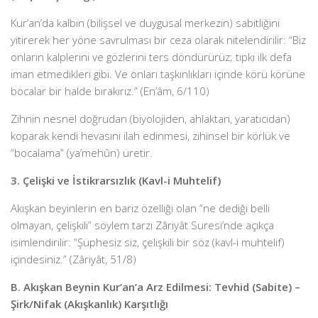
Kur’an’da kalbin (bilişsel ve duygusal merkezin) sabitliğini
yitirerek her yöne savrulması bir ceza olarak nitelendirilir: “Biz
onların kalplerini ve gözlerini ters döndürürüz; tıpkı ilk defa
iman etmedikleri gibi. Ve onları taşkınlıkları içinde körü körüne
bocalar bir halde bırakırız.” (En’âm, 6/110)
Zihnin nesnel doğrudan (biyolojiden, ahlaktan, yaratıcıdan)
koparak kendi hevasını ilah edinmesi, zihinsel bir körlük ve
“bocalama” (ya’mehûn) üretir.
3. Çelişki ve İstikrarsızlık (Kavl-i Muhtelif)
Akışkan beyinlerin en bariz özelliği olan “ne dediği belli
olmayan, çelişkili” söylem tarzı Zâriyât Suresi’nde açıkça
isimlendirilir: “Şüphesiz siz, çelişkili bir söz (kavl-i muhtelif)
içindesiniz.” (Zâriyât, 51/8)
B. Akışkan Beynin Kur’an’a Arz Edilmesi: Tevhid (Sabite) –
Şirk/Nifak (Akışkanlık) Karşıtlığı