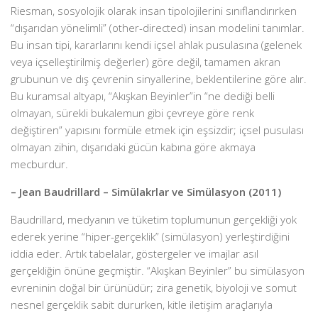
Riesman, sosyolojik olarak insan tipolojilerini sınıflandırırken
“dışarıdan yönelimli” (other-directed) insan modelini tanımlar.
Bu insan tipi, kararlarını kendi içsel ahlak pusulasına (gelenek
veya içselleştirilmiş değerler) göre değil, tamamen akran
grubunun ve dış çevrenin sinyallerine, beklentilerine göre alır.
Bu kuramsal altyapı, “Akışkan Beyinler”in “ne dediği belli
olmayan, sürekli bukalemun gibi çevreye göre renk
değiştiren” yapısını formüle etmek için eşsizdir; içsel pusulası
olmayan zihin, dışarıdaki gücün kabına göre akmaya
mecburdur.
– Jean Baudrillard – Simülakrlar ve Simülasyon (2011)
Baudrillard, medyanın ve tüketim toplumunun gerçekliği yok
ederek yerine “hiper-gerçeklik” (simülasyon) yerleştirdiğini
iddia eder. Artık tabelalar, göstergeler ve imajlar asıl
gerçekliğin önüne geçmiştir. “Akışkan Beyinler” bu simülasyon
evreninin doğal bir ürünüdür; zira genetik, biyoloji ve somut
nesnel gerçeklik sabit dururken, kitle iletişim araçlarıyla