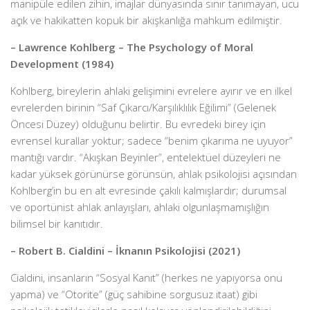
manipüle edilen zihin, imajlar dünyasında sınır tanımayan, ucu
açık ve hakikatten kopuk bir akışkanlığa mahkum edilmiştir.
– Lawrence Kohlberg – The Psychology of Moral
Development (1984)
Kohlberg, bireylerin ahlaki gelişimini evrelere ayırır ve en ilkel
evrelerden birinin “Saf Çıkarcı/Karşılıklılık Eğilimi” (Gelenek
Öncesi Düzey) olduğunu belirtir. Bu evredeki birey için
evrensel kurallar yoktur; sadece “benim çıkarıma ne uyuyor”
mantığı vardır. “Akışkan Beyinler”, entelektüel düzeyleri ne
kadar yüksek görünürse görünsün, ahlak psikolojisi açısından
Kohlberg’in bu en alt evresinde çakılı kalmışlardır; durumsal
ve oportünist ahlak anlayışları, ahlaki olgunlaşmamışlığın
bilimsel bir kanıtıdır.
– Robert B. Cialdini – İknanın Psikolojisi (2021)
Cialdini, insanların “Sosyal Kanıt” (herkes ne yapıyorsa onu
yapma) ve “Otorite” (güç sahibine sorgusuz itaat) gibi