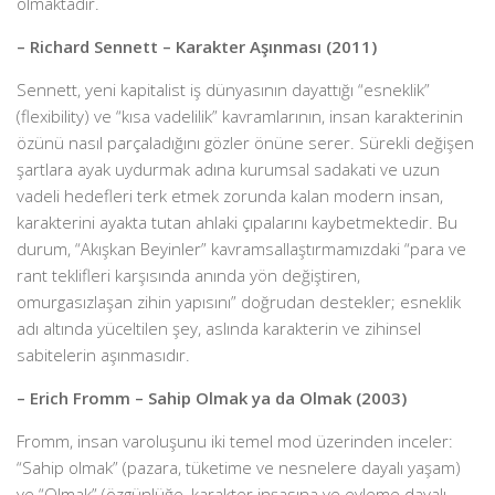
olmaktadır.
– Richard Sennett – Karakter Aşınması (2011)
Sennett, yeni kapitalist iş dünyasının dayattığı “esneklik”
(flexibility) ve “kısa vadelilik” kavramlarının, insan karakterinin
özünü nasıl parçaladığını gözler önüne serer. Sürekli değişen
şartlara ayak uydurmak adına kurumsal sadakati ve uzun
vadeli hedefleri terk etmek zorunda kalan modern insan,
karakterini ayakta tutan ahlaki çıpalarını kaybetmektedir. Bu
durum, “Akışkan Beyinler” kavramsallaştırmamızdaki “para ve
rant teklifleri karşısında anında yön değiştiren,
omurgasızlaşan zihin yapısını” doğrudan destekler; esneklik
adı altında yüceltilen şey, aslında karakterin ve zihinsel
sabitelerin aşınmasıdır.
– Erich Fromm – Sahip Olmak ya da Olmak (2003)
Fromm, insan varoluşunu iki temel mod üzerinden inceler:
“Sahip olmak” (pazara, tüketime ve nesnelere dayalı yaşam)
ve “Olmak” (özgünlüğe, karakter inşasına ve eyleme dayalı