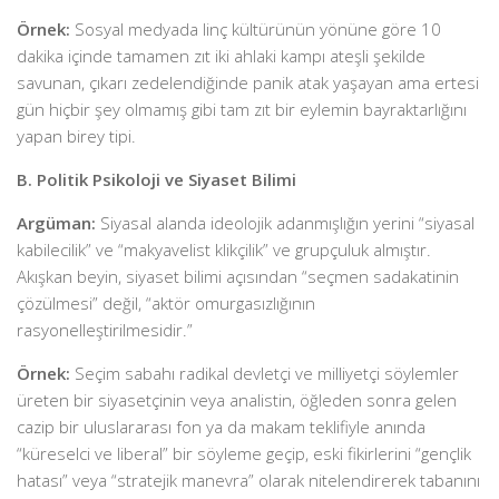
Örnek:
Sosyal medyada linç kültürünün yönüne göre 10
dakika içinde tamamen zıt iki ahlaki kampı ateşli şekilde
savunan, çıkarı zedelendiğinde panik atak yaşayan ama ertesi
gün hiçbir şey olmamış gibi tam zıt bir eylemin bayraktarlığını
yapan birey tipi.
B. Politik Psikoloji ve Siyaset Bilimi
Argüman:
Siyasal alanda ideolojik adanmışlığın yerini “siyasal
kabilecilik” ve “makyavelist klikçilik” ve grupçuluk almıştır.
Akışkan beyin, siyaset bilimi açısından “seçmen sadakatinin
çözülmesi” değil, “aktör omurgasızlığının
rasyonelleştirilmesidir.”
Örnek:
Seçim sabahı radikal devletçi ve milliyetçi söylemler
üreten bir siyasetçinin veya analistin, öğleden sonra gelen
cazip bir uluslararası fon ya da makam teklifiyle anında
“küreselci ve liberal” bir söyleme geçip, eski fikirlerini “gençlik
hatası” veya “stratejik manevra” olarak nitelendirerek tabanını