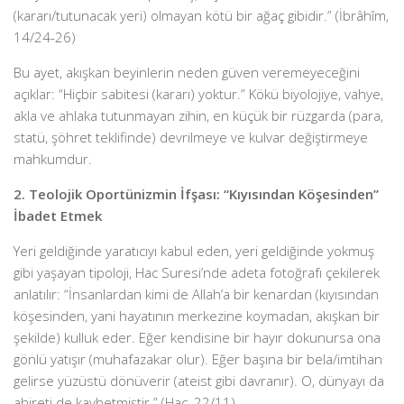
(kararı/tutunacak yeri) olmayan kötü bir ağaç gibidir.” (İbrâhîm,
14/24-26)
Bu ayet, akışkan beyinlerin neden güven veremeyeceğini
açıklar: “Hiçbir sabitesi (kararı) yoktur.” Kökü biyolojiye, vahye,
akla ve ahlaka tutunmayan zihin, en küçük bir rüzgarda (para,
statü, şöhret teklifinde) devrilmeye ve kulvar değiştirmeye
mahkumdur.
2. Teolojik Oportünizmin İfşası: “Kıyısından Köşesinden”
İbadet Etmek
Yeri geldiğinde yaratıcıyı kabul eden, yeri geldiğinde yokmuş
gibi yaşayan tipoloji, Hac Suresi’nde adeta fotoğrafı çekilerek
anlatılır: “İnsanlardan kimi de Allah’a bir kenardan (kıyısından
köşesinden, yani hayatının merkezine koymadan, akışkan bir
şekilde) kulluk eder. Eğer kendisine bir hayır dokunursa ona
gönlü yatışır (muhafazakar olur). Eğer başına bir bela/imtihan
gelirse yüzüstü dönüverir (ateist gibi davranır). O, dünyayı da
ahireti de kaybetmiştir.” (Hac, 22/11)