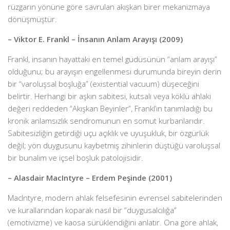
rüzgarın yönüne göre savrulan akışkan birer mekanizmaya
dönüşmüştür.
– Viktor E. Frankl – İnsanın Anlam Arayışı (2009)
Frankl, insanın hayattaki en temel güdüsünün “anlam arayışı”
olduğunu; bu arayışın engellenmesi durumunda bireyin derin
bir “varoluşsal boşluğa” (existential vacuum) düşeceğini
belirtir. Herhangi bir aşkın sabitesi, kutsalı veya köklü ahlaki
değeri reddeden “Akışkan Beyinler”, Frankl’ın tanımladığı bu
kronik anlamsızlık sendromunun en somut kurbanlarıdır.
Sabitesizliğin getirdiği uçu açıklık ve uyuşukluk, bir özgürlük
değil; yön duygusunu kaybetmiş zihinlerin düştüğü varoluşsal
bir bunalım ve içsel boşluk patolojisidir.
– Alasdair MacIntyre – Erdem Peşinde (2001)
MacIntyre, modern ahlak felsefesinin evrensel sabitelerinden
ve kurallarından koparak nasıl bir “duygusalcılığa”
(emotivizme) ve kaosa sürüklendiğini anlatır. Ona göre ahlak,