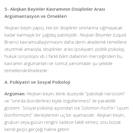
5- Akışkan Beyinler Kavramının Disiplinler Arası
Argümantasyon ve Örnekleri
Akışkan beyin yapısı, tek bir disiplinin sınırlarına sığmayacak
kadar karmaşık bir çağdaş patolojidir. Akışkan Beyinler (Liquid
Brains) kavramsallaştırmasını daha derin akademik temellere
oturtmak amacıyla, disiplinler arası (psikiyatri, politik psikoloji,
hukuk sosyolojisi vb.) farklı bilim dallarının merceğinden bu
kavramın argümanları ve somut yansımaları şu şekilde
temellendirilmektedir:
A. Psikiyatri ve Sosyal Psikoloji
Argüman:
Akışkan beyin, klinik düzeyde “patolojik narsisizm”
ve “sınırda (borderline) kişilik örgütlenmesi” ile paralellik
gösterir. Sosyal psikoloji açısından ise Solomon Asch’in “uyum
(konformizm)” deneylerinin uç bir aşamasıdır. Akışkan beyin,
grubun veya gücün rengini sadece taklit etmez, onu bizzat
kendi geçici gerçeği haline getirir.