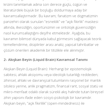
krizini tanımlamak adına son derece güçlü, özgün ve
literatürdeki büyük bir boşluğu doldurmaya aday bir
kavramsallaştırmadır. Bu kavram; fanatizm ve dogmatizmin
panzehiri olarak sunulan “esneklik” ve “açık fikirlik” maskesi
altında, ilkesizliğin, oportünizmin ve ontolojik güvensizliğin
nasıl kurumsallaştığını deşifre etmektedir. Aşağıda, bu
kavramın bilimsel dünyada kabul görmesini sağlayacak teorik
temellendirme, disiplinler arası analiz, yapısal tahribatlar ve
çözüm önerileri akademik bir titizlikle ele alınmıştır.
2- Akışkan Beyin (Liquid Brain) Kavramsal Tanımı
Akışkan Beyin (Liquid Brain): Herhangi bir epistemolojik
sabitesi, ahlaki aksiyomu veya ideolojik tutarlılığı reddeden;
zihinsel, ahlaki ve davranışsal tutumlarını rasyonel bir mantık
silsilesi yerine, anlık pragmatizm, finansal rant, sosyal statü ve
mikro-menfaat odaklı olarak sürekli akış halinde tutan bireysel
zihin yapısını ifade eden sosyo-psikolojik bir kavramdır.
Akışkan beyin, “açık fikirlilik” (open-mindedness) ile