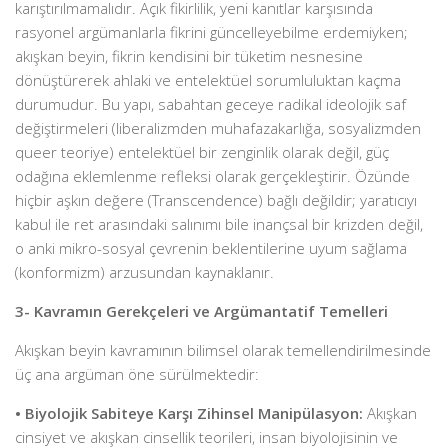
karıştırılmamalıdır. Açık fikirlilik, yeni kanıtlar karşısında
rasyonel argümanlarla fikrini güncelleyebilme erdemiyken;
akışkan beyin, fikrin kendisini bir tüketim nesnesine
dönüştürerek ahlaki ve entelektüel sorumluluktan kaçma
durumudur. Bu yapı, sabahtan geceye radikal ideolojik saf
değiştirmeleri (liberalizmden muhafazakarlığa, sosyalizmden
queer teoriye) entelektüel bir zenginlik olarak değil, güç
odağına eklemlenme refleksi olarak gerçekleştirir. Özünde
hiçbir aşkın değere (Transcendence) bağlı değildir; yaratıcıyı
kabul ile ret arasındaki salınımı bile inançsal bir krizden değil,
o anki mikro-sosyal çevrenin beklentilerine uyum sağlama
(konformizm) arzusundan kaynaklanır.
3- Kavramın Gerekçeleri ve Argümantatif Temelleri
Akışkan beyin kavramının bilimsel olarak temellendirilmesinde
üç ana argüman öne sürülmektedir:
• Biyolojik Sabiteye Karşı Zihinsel Manipülasyon:
Akışkan
cinsiyet ve akışkan cinsellik teorileri, insan biyolojisinin ve