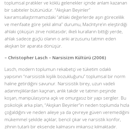
toplumsal pratikler ve köklü gelenekler içinde anlam kazanan
bir sabiteler bütünüdür. “Akışkan Beyinler”
kavramsallaştırmamızdaki “ahlaki değerlerde aşırı görecelilik
ve menfaate göre şekil alma” durumu, MacIntyre’ın eleştirdiği
ahlaki çöküşün zirve noktasıdır; ilkeli kuralların bittiği yerde,
ahlak sadece güçlü olanın o anki arzusunu tatmin eden
akışkan bir aparata dönüşür.
– Christopher Lasch – Narsisizm Kültürü (2006)
Lasch, modern toplumun rekabetçi ve tüketim odaklı
yapısının “narsisistik kişilik bozukluğunu” toplumsal bir norm
haline getirdiğini savunur. Narsisistik birey, uzun vadeli
adanmışlıklardan kaçınan, anlık takdir ve tatmin peşinde
koşan, manipülasyona açık ve omurgasız bir yapı sergiler. Bu
psikolojik arka plan, “Akışkan Beyinler”in neden toplumda hızla
çoğaldığını ve neden aileye ya da çevreye güven veremediğini
mükemmel şekilde açıklar; bencil çıkar ve narsistik konfor,
zihnin tutarlı bir eksende kalmasını imkansız kılmaktadır.