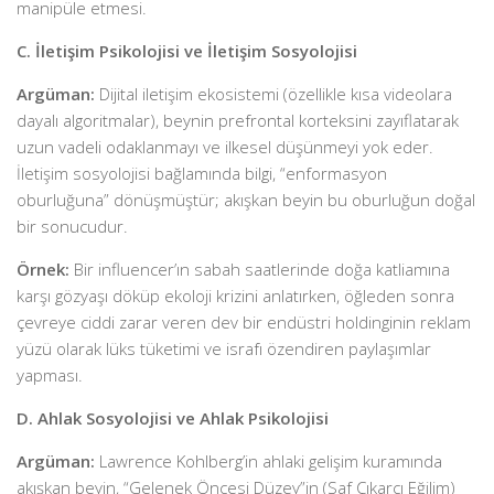
manipüle etmesi.
C. İletişim Psikolojisi ve İletişim Sosyolojisi
Argüman:
Dijital iletişim ekosistemi (özellikle kısa videolara
dayalı algoritmalar), beynin prefrontal korteksini zayıflatarak
uzun vadeli odaklanmayı ve ilkesel düşünmeyi yok eder.
İletişim sosyolojisi bağlamında bilgi, “enformasyon
oburluğuna” dönüşmüştür; akışkan beyin bu oburluğun doğal
bir sonucudur.
Örnek:
Bir influencer’ın sabah saatlerinde doğa katliamına
karşı gözyaşı döküp ekoloji krizini anlatırken, öğleden sonra
çevreye ciddi zarar veren dev bir endüstri holdinginin reklam
yüzü olarak lüks tüketimi ve israfı özendiren paylaşımlar
yapması.
D. Ahlak Sosyolojisi ve Ahlak Psikolojisi
Argüman:
Lawrence Kohlberg’in ahlaki gelişim kuramında
akışkan beyin, “Gelenek Öncesi Düzey”in (Saf Çıkarcı Eğilim)