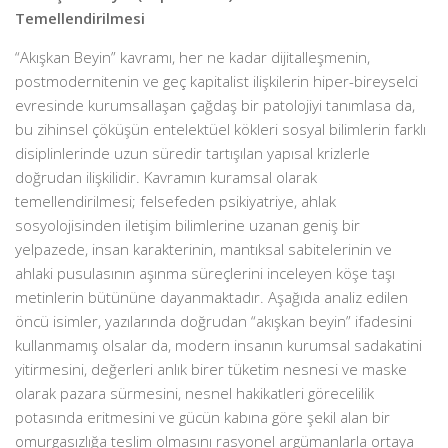
Temellendirilmesi
“Akışkan Beyin” kavramı, her ne kadar dijitalleşmenin,
postmodernitenin ve geç kapitalist ilişkilerin hiper-bireyselci
evresinde kurumsallaşan çağdaş bir patolojiyi tanımlasa da,
bu zihinsel çöküşün entelektüel kökleri sosyal bilimlerin farklı
disiplinlerinde uzun süredir tartışılan yapısal krizlerle
doğrudan ilişkilidir. Kavramın kuramsal olarak
temellendirilmesi; felsefeden psikiyatriye, ahlak
sosyolojisinden iletişim bilimlerine uzanan geniş bir
yelpazede, insan karakterinin, mantıksal sabitelerinin ve
ahlaki pusulasının aşınma süreçlerini inceleyen köşe taşı
metinlerin bütününe dayanmaktadır. Aşağıda analiz edilen
öncü isimler, yazılarında doğrudan “akışkan beyin” ifadesini
kullanmamış olsalar da, modern insanın kurumsal sadakatini
yitirmesini, değerleri anlık birer tüketim nesnesi ve maske
olarak pazara sürmesini, nesnel hakikatleri görecelilik
potasında eritmesini ve gücün kabına göre şekil alan bir
omurgasızlığa teslim olmasını rasyonel argümanlarla ortaya