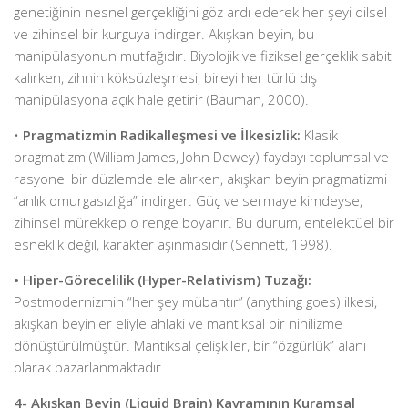
genetiğinin nesnel gerçekliğini göz ardı ederek her şeyi dilsel
ve zihinsel bir kurguya indirger. Akışkan beyin, bu
manipülasyonun mutfağıdır. Biyolojik ve fiziksel gerçeklik sabit
kalırken, zihnin köksüzleşmesi, bireyi her türlü dış
manipülasyona açık hale getirir (Bauman, 2000).
•
Pragmatizmin Radikalleşmesi ve İlkesizlik:
Klasik
pragmatizm (William James, John Dewey) faydayı toplumsal ve
rasyonel bir düzlemde ele alırken, akışkan beyin pragmatizmi
“anlık omurgasızlığa” indirger. Güç ve sermaye kimdeyse,
zihinsel mürekkep o renge boyanır. Bu durum, entelektüel bir
esneklik değil, karakter aşınmasıdır (Sennett, 1998).
• Hiper-Görecelilik (Hyper-Relativism) Tuzağı:
Postmodernizmin “her şey mübahtır” (anything goes) ilkesi,
akışkan beyinler eliyle ahlaki ve mantıksal bir nihilizme
dönüştürülmüştür. Mantıksal çelişkiler, bir “özgürlük” alanı
olarak pazarlanmaktadır.
4- Akışkan Beyin (Liquid Brain) Kavramının Kuramsal