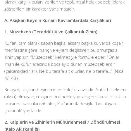
olarak karşılık bulan, yerilen ve toplumsal helak sebebi olarak
gösterilen bir karakter yansımasıdır.
A. Akışkan Beynin Kur’ani Kavramlardaki Karşılıkları
1. Müzebzeb (Tereddütlü ve Çalkantılı Zihin)
Kur’an, tam olarak sabah başka, akşam başka kulvarda koşan,
menfaatine göre inanç ve eylem değiştiren bu omurgasız
zihin yapısını “Müzebzeb” kelimesiyle formüle eder: “Onlar
iman ile küfür arasında bocalayıp duran müzebzeblerdir
(çalkantıdadırlar). Ne bu tarafa ait olurlar, ne o tarafa…” (Nisâ,
4/143)
Bu ayet, akışkan beyinlerin psikolojik tasviridir. Sabit bir ekseni
(aksu) olmayan, rüzgarın önündeki yaprak gibi sürekli iki kutup
arasında savrulan zihinler, Kur’an’ın ifadesiyle “bocalayan
çalkantılı” yapılardır.
2. Kalplerin ve Zihinlerin Mühürlenmesi / Döndürülmesi
(Kalp Akışkanlığı)