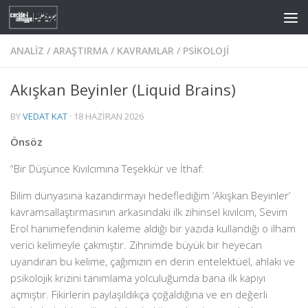
Skip to content
ANALIZ
/
ARAŞTIRMA
/
KAVRAMLAR
/
PSIKOLOJI
Akışkan Beyinler (Liquid Brains)
BY
VEDAT KAT
·
18 HAZIRAN 2026
Önsöz
“Bir Düşünce Kıvılcımına Teşekkür ve İthaf:
Bilim dünyasına kazandırmayı hedeflediğim ‘Akışkan Beyinler’
kavramsallaştırmasının arkasındaki ilk zihinsel kıvılcım, Sevim
Erol hanımefendinin kaleme aldığı bir yazıda kullandığı o ilham
verici kelimeyle çakmıştır. Zihnimde büyük bir heyecan
uyandıran bu kelime, çağımızın en derin entelektüel, ahlaki ve
psikolojik krizini tanımlama yolculuğumda bana ilk kapıyı
açmıştır. Fikirlerin paylaşıldıkça çoğaldığına ve en değerli