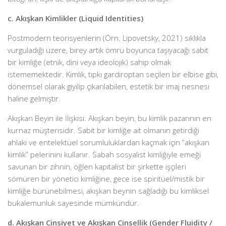
c. Akışkan Kimlikler (Liquid Identities)
Postmodern teorisyenlerin (Örn. Lipovetsky, 2021) sıklıkla
vurguladığı üzere, birey artık ömrü boyunca taşıyacağı sabit
bir kimliğe (etnik, dini veya ideolojik) sahip olmak
istememektedir. Kimlik, tıpkı gardıroptan seçilen bir elbise gibi,
dönemsel olarak giyilip çıkarılabilen, estetik bir imaj nesnesi
haline gelmiştir.
Akışkan Beyin ile İlişkisi: Akışkan beyin, bu kimlik pazarının en
kurnaz müşterisidir. Sabit bir kimliğe ait olmanın getirdiği
ahlaki ve entelektüel sorumluluklardan kaçmak için “akışkan
kimlik” pelerinini kullanır. Sabah sosyalist kimliğiyle emeği
savunan bir zihnin, öğlen kapitalist bir şirkette işçileri
sömüren bir yönetici kimliğine, gece ise spiritüel/mistik bir
kimliğe bürünebilmesi, akışkan beynin sağladığı bu kimliksel
bukalemunluk sayesinde mümkündür.
d. Akışkan Cinsiyet ve Akışkan Cinsellik (Gender Fluidity /