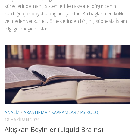
süreçlerinde inanç sistemleri ile rasyonel düşüncenin
kurduğu çok boyutlu bağlara şahittir. Bu bağların en köklü
ve medeniyet kurucu örneklerinden biri, hiç şüphesiz İslam
bilgi geleneğidir. İslam...
ANALIZ
/
ARAŞTIRMA
/
KAVRAMLAR
/
PSIKOLOJI
18 HAZIRAN 2026
Akışkan Beyinler (Liquid Brains)