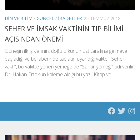
DIN VE BILIM
/
GÜNCEL
/
İBADETLER
25 TEMMUZ 2018
SEHER VE İMSAK VAKTİNİN TIP BİLİMİ
AÇISINDAN ÖNEMİ
Güneşin ilk ışıklarının, doğu ufkunun üst tarafına gelmeye
başladığı ve beraberinde tabiatın uyandığı vakte, “Seher
vakti”, bu vakitte yenen yemeğe de “Sahur yemeği” adı verilir.
Dr. Hakan Ertok’un kaleme aldığı bu yazı, Kitap ve...