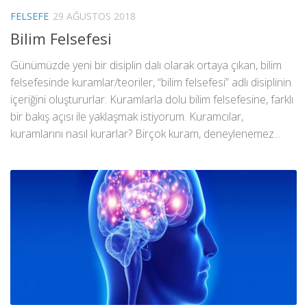
FELSEFE
29 AĞUSTOS 2018
Bilim Felsefesi
Günümüzde yeni bir disiplin dalı olarak ortaya çıkan, bilim
felsefesinde kuramlar/teoriler, “bilim felsefesi” adlı disiplinin
içeriğini oluştururlar. Kuramlarla dolu bilim felsefesine, farklı
bir bakış açısı ile yaklaşmak istiyorum. Kuramcılar,
kuramlarını nasıl kurarlar? Birçok kuram, deneylenemez...