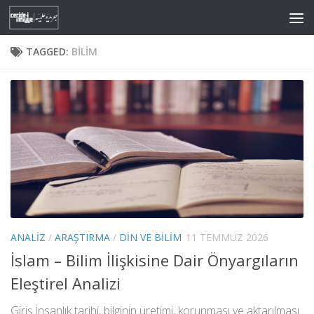
Skip to content
TAGGED:
BILIM
ANALIZ
/
ARAŞTIRMA
/
DIN VE BILIM
11 TEMMUZ 2026
İslam – Bilim İlişkisine Dair Önyargıların
Eleştirel Analizi
Giriş İnsanlık tarihi, bilginin üretimi, korunması ve aktarılması