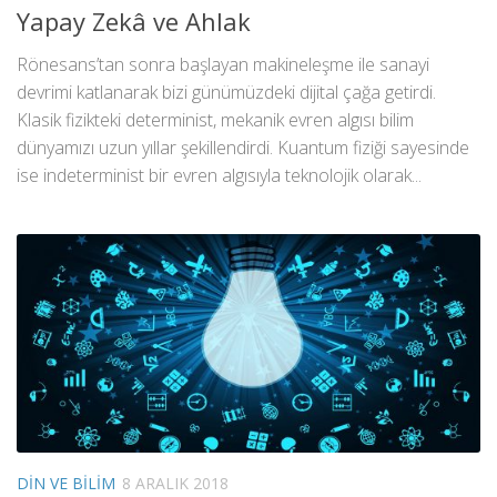
Yapay Zekâ ve Ahlak
Rönesans’tan sonra başlayan makineleşme ile sanayi
devrimi katlanarak bizi günümüzdeki dijital çağa getirdi.
Klasik fizikteki determinist, mekanik evren algısı bilim
dünyamızı uzun yıllar şekillendirdi. Kuantum fiziği sayesinde
ise indeterminist bir evren algısıyla teknolojik olarak...
DIN VE BILIM
8 ARALIK 2018