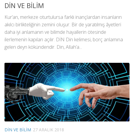
DİN VE BİLİM
Kur’an, merkeze oturtulursa farklı inançlardan insanların
akılcı birlikteliğinin zemini oluşur. Bir de yaratılmış âyetleri
daha iyi anlamanın ve bilimde hayallerin ötesinde
ilerlemenin kapıları açılır. DİN Din kelimesi, borç anlamına
gelen deyn kökündendir. Din, Allah’a...
DIN VE BILIM
27 ARALIK 2018