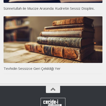
Sünnetullah ile Mucize Arasında: Kudretin Sessiz Disiplini..
Tevhidin Sessizce Geri Çekildiği Yer