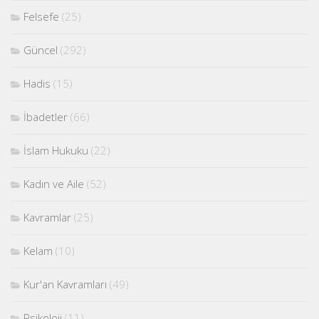
Felsefe
(25)
Güncel
(292)
Hadis
(15)
İbadetler
(66)
İslam Hukuku
(22)
Kadın ve Aile
(52)
Kavramlar
(25)
Kelam
(10)
Kur'an Kavramları
(49)
Psikoloji
(11)