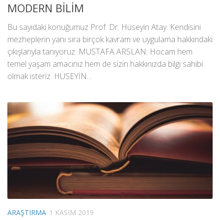
MODERN BİLİM
Bu sayıdaki konuğumuz Prof. Dr. Hüseyin Atay. Kendisini
mezheplerin yanı sıra birçok kavram ve uygulama hakkındaki
çıkışlarıyla tanıyoruz. MUSTAFA ARSLAN: Hocam hem
temel yaşam amacınız hem de sizin hakkınızda bilgi sahibi
olmak isteriz. HÜSEYİN...
ARAŞTIRMA
1 KASIM 2019