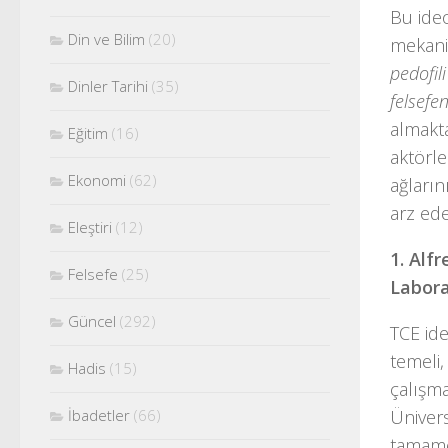
Bu ideo
Din ve Bilim
(20)
mekaniz
pedofil
Dinler Tarihi
(35)
felsefe
almakta
Eğitim
(16)
aktörle
Ekonomi
(62)
ağların
arz ede
Eleştiri
(12)
1. Alf
Felsefe
(25)
Labora
Güncel
(292)
TCE ide
temeli,
Hadis
(15)
çalışma
Ünivers
İbadetler
(66)
tamamen