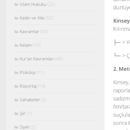
İslam Hukuku
(22)
dürtüye
Kadın ve Aile
(52)
Kinsey
Kılınma
Kavramlar
(26)
├─ > Y
Kelam
(10)
└─ > Çı
Kur'an Kavramları
(49)
2. Met
Psikoloji
(11)
Kinsey
Röportaj
(14)
raporla
sadizme
Sahabeler
(2)
fıtri/t
Şiir
(1)
suçlula
sonra i
Siyer
(5)