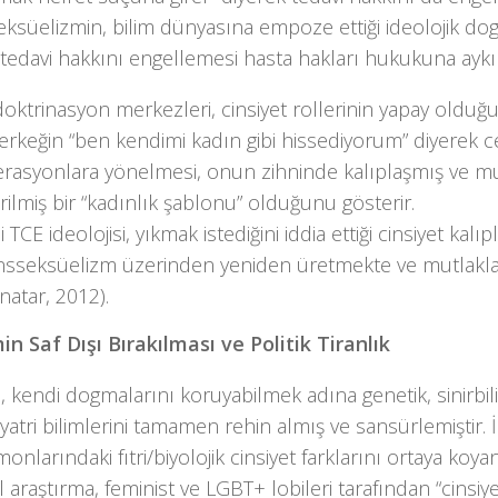
eksüelizmin, bilim dünyasına empoze ettiği ideolojik d
 tedavi hakkını engellemesi hasta hakları hukukuna aykır
oktrinasyon merkezleri, cinsiyet rollerinin yapay oldu
 erkeğin “ben kendimi kadın gibi hissediyorum” diyerek c
rasyonlara yönelmesi, onun zihninde kalıplaşmış ve mu
irilmiş bir “kadınlık şablonu” olduğunu gösterir.
i TCE ideolojisi, yıkmak istediğini iddia ettiği cinsiyet kalıpl
nsseksüelizm üzerinden yeniden üretmekte ve mutlakla
natar, 2012).
min Saf Dışı Bırakılması ve Politik Tiranlık
i, kendi dogmalarını koruyabilmek adına genetik, sinirbil
iyatri bilimlerini tamamen rehin almış ve sansürlemiştir.
onlarındaki fıtri/biyolojik cinsiyet farklarını ortaya koya
l araştırma, feminist ve LGBT+ lobileri tarafından “cinsiye