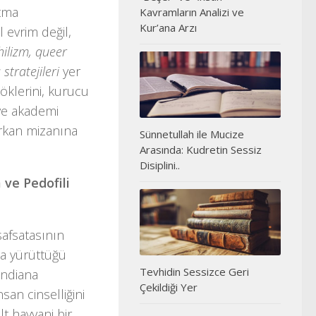
atma
Kavramların Analizi ve
Kur’ana Arzı
 evrim değil,
hilizm, queer
stratejileri
yer
köklerini, kurucu
 ve akademi
Furkan mizanına
Sünnetullah ile Mucize
Arasında: Kudretin Sessiz
Disiplini..
 ve Pedofili
safsatasının
rda yürüttüğü
Tevhidin Sessizce Geri
Indiana
Çekildiği Yer
san cinselliğini
t hayvani bir