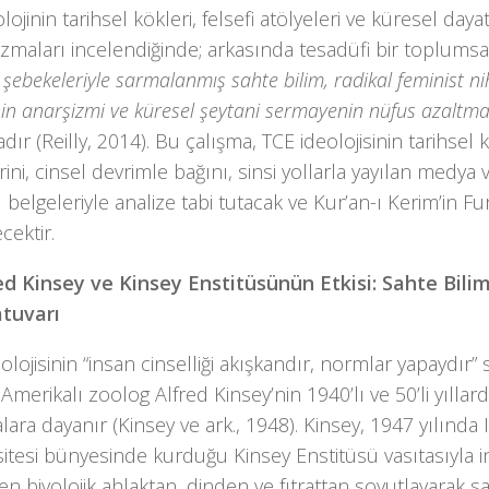
lojinin tarihsel kökleri, felsefi atölyeleri ve küresel day
maları incelendiğinde; arkasında tesadüfi bir toplumsal
i şebekeleriyle sarmalanmış sahte bilim, radikal feminist ni
nin anarşizmi ve küresel şeytani sermayenin nüfus azaltma 
dır (Reilly, 2014). Bu çalışma, TCE ideolojisinin tarihsel 
rini, cinsel devrimle bağını, sinsi yollarla yayılan medya
ı belgeleriyle analize tabi tutacak ve Kur’an-ı Kerim’in 
cektir.
red Kinsey ve Kinsey Enstitüsünün Etkisi: Sahte Bilim
tuvarı
olojisinin “insan cinselliği akışkandır, normlar yapaydır” 
 Amerikalı zoolog Alfred Kinsey’nin 1940’lı ve 50’li yılla
lara dayanır (Kinsey ve ark., 1948). Kinsey, 1947 yılında 
itesi bünyesinde kurduğu Kinsey Enstitüsü vasıtasıyla in
 biyolojik ahlaktan, dinden ve fıtrattan soyutlayarak sal