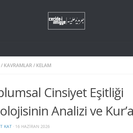
/
KAVRAMLAR
/
KELAM
lumsal Cinsiyet Eşitliği
olojisinin Analizi ve Kur’
T KAT
·
16 HAZIRAN 2026