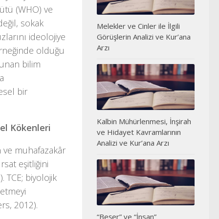
rgütü (WHO) ve
değil, sokak
Melekler ve Cinler ile İlgili
zlarını ideolojiye
Görüşlerin Analizi ve Kur’ana
Arzı
 örneğinde olduğu
avunan bilim
na
esel bir
Kalbin Mühürlenmesi, İnşirah
sel Kökenleri
ve Hidayet Kavramlarının
Analizi ve Kur’ana Arzı
in ve muhafazakâr
sat eşitliğini
 TCE; biyolojik
 etmeyi
ers, 2012).
“Beşer” ve “İnsan”