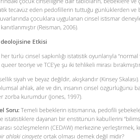
rındaki çocuk cinselliğine dair tabloların, bebeklere ve
tik tecavüz eden pedofillerin tuttuğu günlüklerden ve b
tuvarlarında çocuklara uygulanan cinsel istismar deney
i kanıtlanmıştır (Reisman, 2006).
İdeolojisine Etkisi
 her türlü cinsel sapkınlığı istatistik oyunlarıyla “normal
queer teoriye ve TCE’ye şu iki tehlikeli mirası bırakmıştır
sellik siyah ve beyaz değildir, akışkandır (Kinsey Skalası).
lumsal ahlak, aile ve din, insanın cinsel özgürlüğünü b
er zorba kurumdur (Jones, 1997).
el Soru:
Temeli bebeklerin istismarına, pedofili şebekeler
e istatistiklere dayanan bir enstitünün kabullerini “bilims
rarası sözleşmelerin (CEDAW) merkezine yerleştirmek, 
ir ahlaki cinayete
ortak olması demek değil midir?