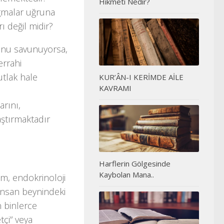
Hikmeti Nedir?
ogmalar uğruna
ı değil midir?
ğunu savunuyorsa,
errahi
tlak hale
KUR’ÂN-I KERİMDE AİLE
KAVRAMI
arını,
ştırmaktadır
Harflerin Gölgesinde
Kaybolan Mana..
im, endokrinoloji
 İnsan beynindeki
n binlerce
tçi” veya