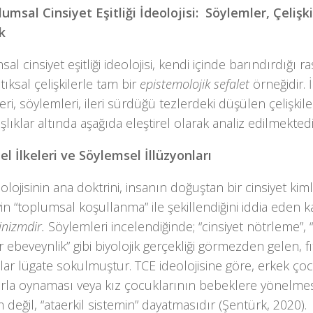
umsal Cinsiyet Eşitliği İdeolojisi: Söylemler, Çelişki
k
al cinsiyet eşitliği ideolojisi, kendi içinde barındırdığı ra
ıksal çelişkilerle tam bir
epistemolojik sefalet
örneğidir. 
leri, söylemleri, ileri sürdüğü tezlerdeki düşülen çelişkile
aşlıklar altında aşağıda eleştirel olarak analiz edilmektedi
el İlkeleri ve Söylemsel İllüzyonları
olojisinin ana doktrini, insanın doğuştan bir cinsiyet kiml
in “toplumsal koşullanma” ile şekillendiğini iddia eden k
nizmdir.
Söylemleri incelendiğinde; “cinsiyet nötrleme”, “c
r ebeveynlik” gibi biyolojik gerçekliği görmezden gelen, f
ar lügate sokulmuştur. TCE ideolojisine göre, erkek çoc
rla oynaması veya kız çocuklarının bebeklere yönelmesi 
 değil, “ataerkil sistemin” dayatmasıdır (Şentürk, 2020).