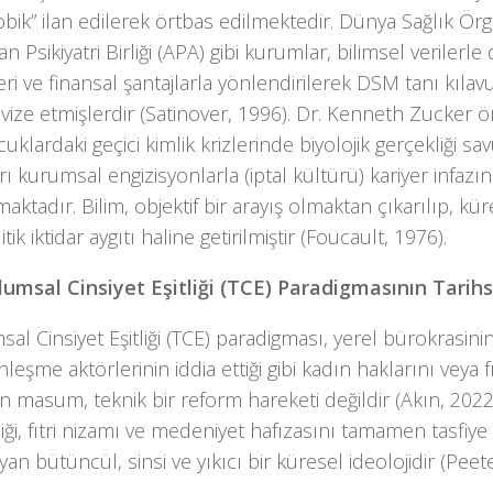
obik” ilan edilerek örtbas edilmektedir. Dünya Sağlık Ö
n Psikiyatri Birliği (APA) gibi kurumlar, bilimsel verilerle 
ri ve finansal şantajlarla yönlendirilerek DSM tanı kılavu
vize etmişlerdir (Satinover, 1996). Dr. Kenneth Zucker
ocuklardaki geçici kimlik krizlerinde biyolojik gerçekliği s
rı kurumsal engizisyonlarla (iptal kültürü) kariyer infazı
maktadır. Bilim, objektif bir arayış olmaktan çıkarılıp, kür
tik iktidar aygıtı haline getirilmiştir (Foucault, 1976).
lumsal Cinsiyet Eşitliği (TCE) Paradigmasının Tarih
al Cinsiyet Eşitliği (TCE) paradigması, yerel bürokrasin
eşme aktörlerinin iddia ettiği gibi kadın haklarını veya fır
 masum, teknik bir reform hareketi değildir (Akın, 2022).
iği, fıtri nizamı ve medeniyet hafızasını tamamen tasfiye
an bütüncül, sinsi ve yıkıcı bir küresel ideolojidir (Peet