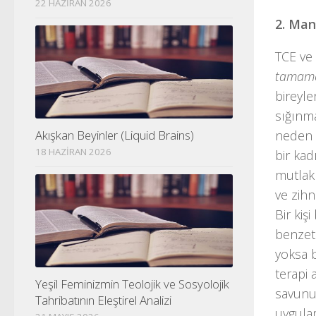
22 HAZIRAN 2026
2. Mant
TCE ve 
tamame
bireyle
sığınma
neden 
Akışkan Beyinler (Liquid Brains)
18 HAZIRAN 2026
bir kad
mutlak
ve zihn
Bir kiş
benzet
yoksa b
terapi 
Yeşil Feminizmin Teolojik ve Sosyolojik
savunuc
Tahribatının Eleştirel Analizi
uygulam