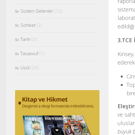
raporla
sistema
Sizden Gelenler
(12)
labora
Sohbet
(2)
edildiğ
Tarih
(3)
3.TCE 
Kinsey,
Tasavvuf
(1)
ederek 
Usûl
(20)
Cin
Top
bir
Eleştir
ve saht
ulusla
büyük b