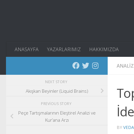
Skip to content
ANASAYFA
YAZARLARIMIZ
HAKKIMIZDA
ANALIZ
NEXT STORY
Top
Akışkan Beyinler (Liquid Brains)
PREVIOUS STORY
İde
Peçe Tartışmalarının Eleştirel Analizi ve
Kur’ana Arzı
BY
VEDA