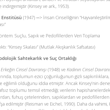
 indirgemiştir (Kinsey ve ark., 1953).
 Enstitüsü
(1947) ─> İnsan Cinselliğinin “Hayvanileştiril
sı”
öntem: Suçlu, Sapık ve Pedofillerden Veri Toplama
ktı: “Kinsey Skalası” (Mutlak Akışkanlık Safsatası)
odolojik Sahtekarlık ve Suç Ortaklığı
,
Erkeğin Cinsel Davranışı
(1948) ve
Kadının Cinsel Davranı
rında, toplumun ezici çoğunluğunun gizli sapkınlıklara, 
 eğilimli olduğunu iddia etmiştir. Ancak Kinsey’nin de
arafsız toplumu temsil etmediği; verilerin hapishanelerdek
rdan, fuhuş çetelerinden, sapıklardan ve pedofillerden 
fşa edilmiştir (Reisman ve Eichel, 1990). Daha da vahimi,