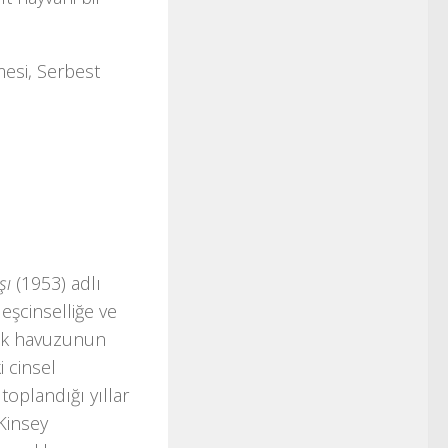
mesi, Serbest
şı
(1953) adlı
eşcinselliğe ve
nek havuzunun
i cinsel
toplandığı yıllar
 Kinsey