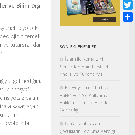
Face
ler ve Bilim Dışı
Twitt
Shar
syonel, biyolojik
İdeolojinin temel
r ve tutarsızlıklar
SON EKLENENLER
r.
İslâm ile Kemalizmi
Sentezlemenin Eleştirel
Analizi ve Kur’ana Arzı
iğiyle gelmediğini,
Ebeveynlerin “Terbiye
atı bir
sosyal
Hakkı” ve “Zor Kullanma
insiyetsiz eğitim”
Hakkı” nın İlmi ve Hukuki
ıtrata savaş açan
Gerekliliği
ukların
biyolojik bir
İyi Yetiştirilmeyen
Çocukların Topluma Verdiği