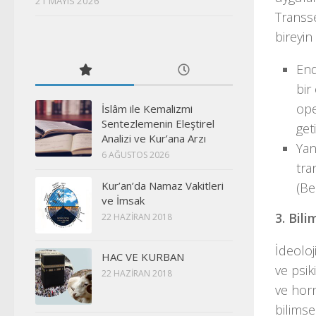
21 MAYIS 2026
Transs
bireyin
End
bir
ope
İslâm ile Kemalizmi
Sentezlemenin Eleştirel
get
Analizi ve Kur’ana Arzı
Yan
6 AĞUSTOS 2026
tra
Kur’an’da Namaz Vakitleri
(Be
ve İmsak
3. Bili
22 HAZIRAN 2018
İdeoloj
HAC VE KURBAN
ve psik
22 HAZIRAN 2018
ve horm
bilimse