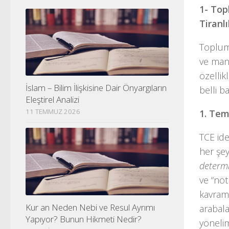
1- Topl
Tiranlı
Toplums
ve mant
özellik
İslam – Bilim İlişkisine Dair Önyargıların
belli b
Eleştirel Analizi
11 TEMMUZ 2026
1. Tem
TCE ide
her şey
determi
ve “nöt
kavraml
Kur an Neden Nebi ve Resul Ayrımı
arabala
Yapıyor? Bunun Hikmeti Nedir?
yönelim