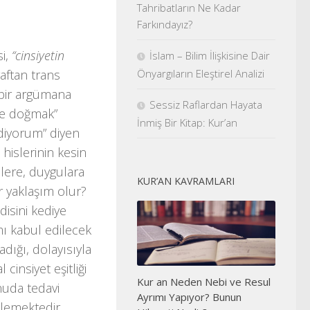
Tahribatların Ne Kadar
Farkındayız?
si,
“cinsiyetin
İslam – Bilim İlişkisine Dair
Önyargıların Eleştirel Analizi
aftan trans
 bir argümana
Sessiz Raflardan Hayata
nde doğmak”
İnmiş Bir Kitap: Kur’an
diyorum” diyen
 hislerinin kesin
lere, duygulara
KUR’AN KAVRAMLARI
r yaklaşım olur?
disini kediye
ı kabul edilecek
dığı, dolayısıyla
insiyet eşitliği
Kur an Neden Nebi ve Resul
nuda tedavi
Ayrımı Yapıyor? Bunun
llemektedir.