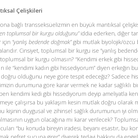
ıksal Çelişkileri
ona bağlı transseksüelizmin en büyük mantıksal çelişki
n toplumsal bir kurgu olduğunu”
iddia ederken, diğer tar
r için
“yanlış bedende doğmak”
gibi mutlak biyolojik/özcü
larıdır. Cinsiyet, toplumsal bir kurgu ise “yanlış bede
toplumsal bir kurgu olmasın? “Kendimi erkek gibi hisse
ın ile “kendimi kadın gibi hissediyorum” diyen erkeğin bu
 doğru olduğunu neye göre tespit edeceğiz? Sadece his
imizin durumuna göre karar vermek ne kadar sağlıklı bi
i ben kendimi kedi gibi hissediyorum deyip ameliyatla ken
meye çalışırsa bu yaklaşım kesin mutlak doğru olarak m
u kişinin duygusal ve zihinsel sağlık durumunun iyi olma
almasının uygun olacağına mı karar verilecek? Toplumsal c
uları “bu konuda bireyin iradesi, beyanı esastır, bu ko
ak nefret suçuna girer” diyerek tedavi hakkını da enge