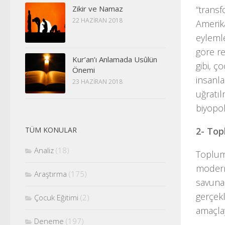
“transf
Zikir ve Namaz
22 HAZIRAN 2018
Amerika
eylemle
göre re
Kur’an’ı Anlamada Usûlün
gibi, ç
Önemi
insanla
23 HAZIRAN 2018
uğratıl
biyopoli
2- Top
TÜM KONULAR
Analiz
(18)
Toplums
modernl
Araştırma
(175)
savunan
gerçekl
Çocuk Eğitimi
(2)
amaçlay
Deneme
(197)