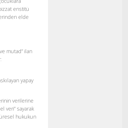
 çocuklara
izzat enstitü
lerinden elde
 ve mutad” ilan
:
askılayan yapay
inin verilerine
el veri” sayarak
küresel hukukun