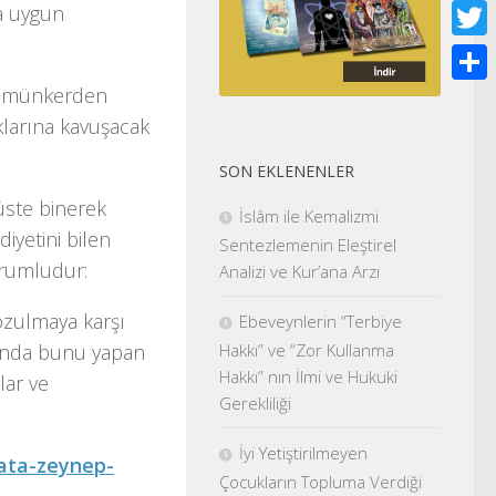
Face
fa uygun
Twitt
 ve münkerden
Shar
larına kavuşacak
SON EKLENENLER
üste binerek
İslâm ile Kemalizmi
diyetini bilen
Sentezlemenin Eleştirel
sorumludur:
Analizi ve Kur’ana Arzı
bozulmaya karşı
Ebeveynlerin “Terbiye
Hakkı” ve “Zor Kullanma
şında bunu yapan
Hakkı” nın İlmi ve Hukuki
lar ve
Gerekliliği
İyi Yetiştirilmeyen
ata-zeynep-
Çocukların Topluma Verdiği