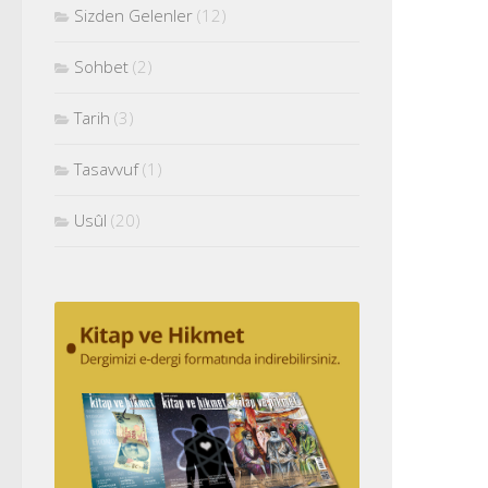
Sizden Gelenler
(12)
Sohbet
(2)
Tarih
(3)
Tasavvuf
(1)
Usûl
(20)