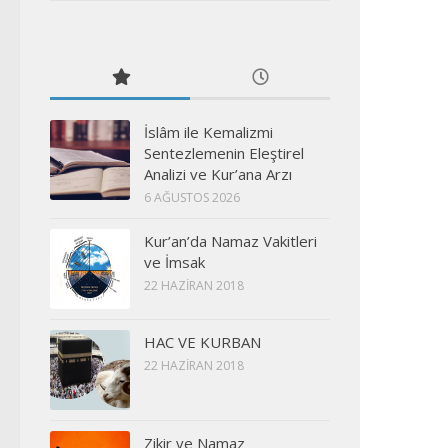
İslâm ile Kemalizmi
Sentezlemenin Eleştirel
Analizi ve Kur’ana Arzı
6 AĞUSTOS 2026
Kur’an’da Namaz Vakitleri
ve İmsak
22 HAZIRAN 2018
HAC VE KURBAN
22 HAZIRAN 2018
Zikir ve Namaz