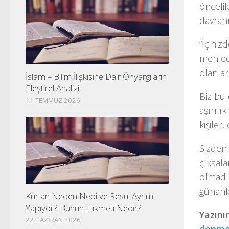
öncelik
davran
“İçiniz
men ed
olanlar
İslam – Bilim İlişkisine Dair Önyargıların
Eleştirel Analizi
Biz bu 
11 TEMMUZ 2026
aşırılı
kişiler
Sizden 
çıksala
olmadı.
günahkâ
Kur an Neden Nebi ve Resul Ayrımı
Yapıyor? Bunun Hikmeti Nedir?
Yazını
22 HAZIRAN 2026