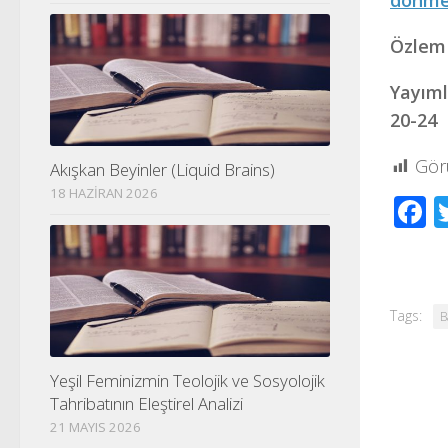
donmez
Özlem
Yayıml
20-24
Gör
Akışkan Beyinler (Liquid Brains)
18 HAZIRAN 2026
F
Tags:
B
Yeşil Feminizmin Teolojik ve Sosyolojik
Tahribatının Eleştirel Analizi
21 MAYIS 2026