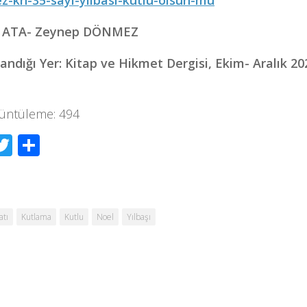
-kh-35-sayi-yilbasi-kutlu-olsun-mu
 ATA- Zeynep DÖNMEZ
andığı Yer: Kitap ve Hikmet Dergisi, Ekim- Aralık 2021
üntüleme:
494
acebook
Twitter
Share
atı
Kutlama
Kutlu
Noel
Yılbaşı