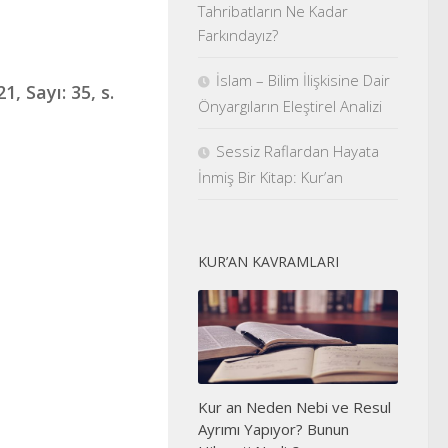
Tahribatların Ne Kadar
Farkındayız?
İslam – Bilim İlişkisine Dair
, Sayı: 35, s.
Önyargıların Eleştirel Analizi
Sessiz Raflardan Hayata
İnmiş Bir Kitap: Kur’an
KUR’AN KAVRAMLARI
Kur an Neden Nebi ve Resul
Ayrımı Yapıyor? Bunun