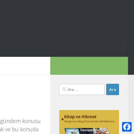
Arama:
dar gündem konusu
tmak ve bu konuda