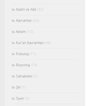
Kadın ve Aile
(52)
Kavramlar
(26)
Kelam
(10)
Kur'an Kavramları
(49)
Psikoloji
(11)
Röportaj
(14)
Sahabeler
(2)
Şiir
(1)
Siyer
(5)