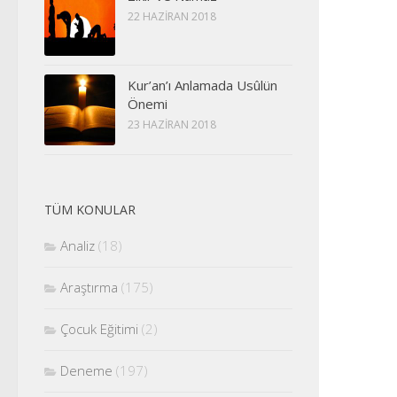
22 HAZIRAN 2018
Kur’an’ı Anlamada Usûlün
Önemi
23 HAZIRAN 2018
TÜM KONULAR
Analiz
(18)
Araştırma
(175)
Çocuk Eğitimi
(2)
Deneme
(197)