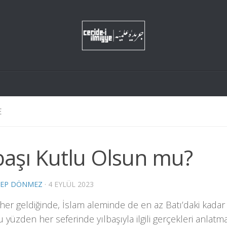
E
başı Kutlu Olsun mu?
NEP DÖNMEZ
·
4 EYLÜL 2023
ı her geldiğinde, İslam aleminde de en az Batı’daki ka
u yüzden her seferinde yılbaşıyla ilgili gerçekleri anla