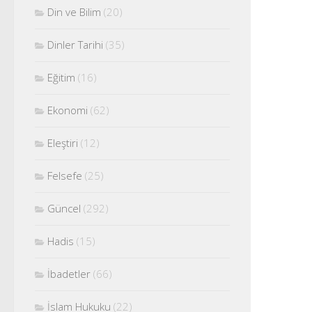
Din ve Bilim
(20)
Dinler Tarihi
(35)
Eğitim
(16)
Ekonomi
(62)
Eleştiri
(12)
Felsefe
(25)
Güncel
(292)
Hadis
(15)
İbadetler
(66)
İslam Hukuku
(22)