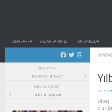
Skip to content
ANASAYFA
YAZARLARIMIZ
HAKKIMIZDA
DENEM
NEXT STORY
Yıl
Kur’an’da Tefekkür
PREVIOUS STORY
BY
ZEY
Taliban’ı Tanıyalım
Yılbaş
olur. B