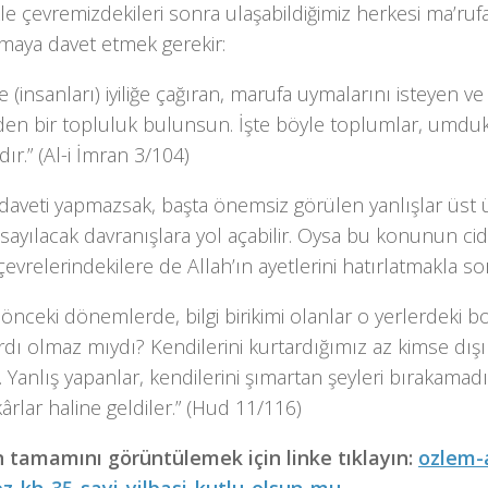
le çevremizdekileri sonra ulaşabildiğimiz herkesi ma’ru
maya davet etmek gerekir:
de (insanları) iyiliğe çağıran, marufa uymalarını isteyen
en bir topluluk bulunsun. İşte böyle toplumlar, umduk
dır.” (Al-i İmran 3/104)
daveti yapmazsak, başta önemsiz görülen yanlışlar üst 
k sayılacak davranışlara yol açabilir. Oysa bu konunun cid
, çevrelerindekilere de Allah’ın ayetlerini hatırlatmakla 
önceki dönemlerde, bilgi birikimi olanlar o yerlerdeki 
rdı olmaz mıydı? Kendilerini kurtardığımız az kimse dı
 Yanlış yapanlar, kendilerini şımartan şeyleri bırakamadı
rlar haline geldiler.” (Hud 11/116)
n tamamını görüntülemek için linke tıklayın:
ozlem-