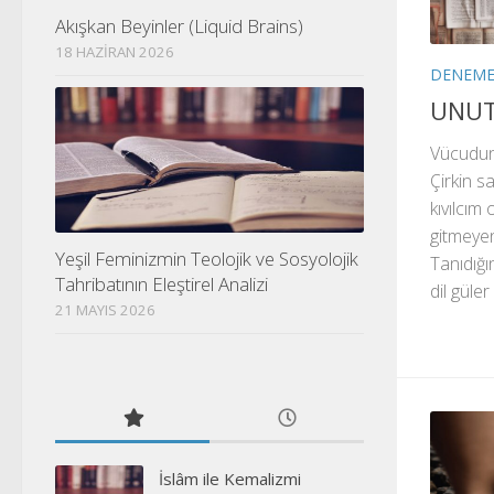
Akışkan Beyinler (Liquid Brains)
18 HAZIRAN 2026
DENEM
UNU
Vücudun
Çirkin s
kıvılcım
gitmeye
Yeşil Feminizmin Teolojik ve Sosyolojik
Tanıdığı
Tahribatının Eleştirel Analizi
dil güler
21 MAYIS 2026
İslâm ile Kemalizmi