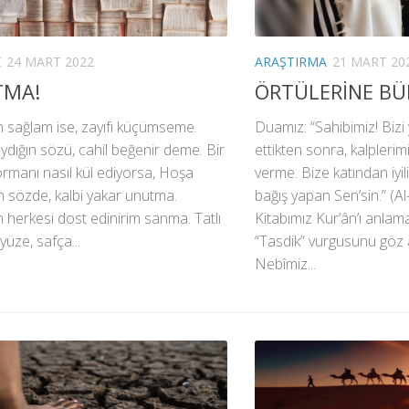
E
24 MART 2022
ARAŞTIRMA
21 MART 20
TMA!
ÖRTÜLERİNE B
 sağlam ise, zayıfı küçümseme.
Duamız: “Sahibimiz! Bizi
aydığın sözü, cahil beğenir deme. Bir
ettikten sonra, kalplerim
 ormanı nasıl kül ediyorsa, Hoşa
verme. Bize katından iyil
n sözde, kalbi yakar unutma.
bağış yapan Sen’sin.” (Al-
n herkesi dost edinirim sanma. Tatlı
Kitabımız Kur’ân’ı anlam
 yüze, safça...
“Tasdik” vurgusunu göz 
Nebîmiz...