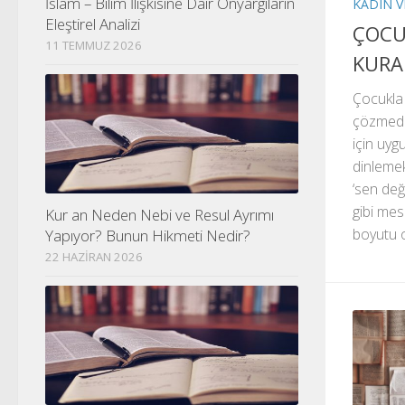
İslam – Bilim İlişkisine Dair Önyargıların
KADIN V
Eleştirel Analizi
ÇOCU
11 TEMMUZ 2026
KURA
Çocukla 
çözmede
için uyg
dinlemek
‘sen değe
gibi mesa
Kur an Neden Nebi ve Resul Ayrımı
boyutu 
Yapıyor? Bunun Hikmeti Nedir?
22 HAZIRAN 2026