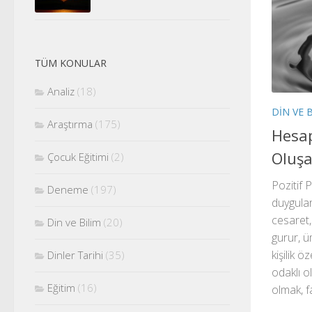
TÜM KONULAR
Analiz
(18)
DIN VE 
Araştırma
(175)
Hesap 
Oluşa
Çocuk Eğitimi
(2)
Pozitif 
Deneme
(197)
duygular
cesaret, 
Din ve Bilim
(20)
gurur, üm
kişilik ö
Dinler Tarihi
(35)
odaklı o
Eğitim
(16)
olmak, fa