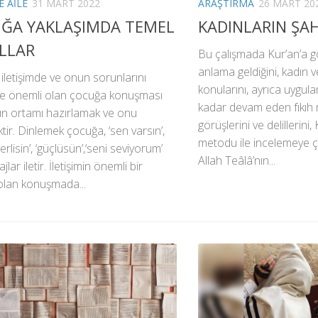
E AILE
31 MART 2022
ARAŞTIRMA
26 MART 20
ĞA YAKLAŞIMDA TEMEL
KADINLARIN ŞAH
LLAR
Bu çalışmada Kur’an’a gö
anlama geldiğini, kadın ve
iletişimde ve onun sorunlarını
konularını, ayrıca uygu
 önemli olan çocuğa konuşması
kadar devam eden fıkıh
un ortamı hazırlamak ve onu
görüşlerini ve delillerini
tir. Dinlemek çocuğa, ‘sen varsın’,
metodu ile incelemeye çal
rlisin’, ‘güçlüsün’,‘seni seviyorum’
Allah Teâlâ’nın...
jlar iletir. İletişimin önemli bir
olan konuşmada...