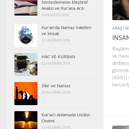
Sentezlemenin Eleştirel
Analizi ve Kur’ana Arzı
6 AĞUSTOS 2026
Kur’an’da Namaz Vakitleri
ARAŞTI
ve İmsak
İNSAN
22 HAZIRAN 2018
Başlatma
ve Havva
HAC VE KURBAN
diriltile
22 HAZIRAN 2018
görecek. 
(43/61) 
benzerli
Zikir ve Namaz
22 HAZIRAN 2018
Kur’an’ı Anlamada Usûlün
Önemi
23 HAZIRAN 2018