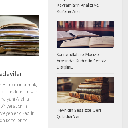
Kavramların Analizi ve
Kur’ana Arzı
Sünnetullah ile Mucize
Arasında: Kudretin Sessiz
Disiplini..
devîleri
r Birincisi inanmak,
rik olarak her insan
una yani Allah’a
bir yaratıcının
Tevhidin Sessizce Geri
yleyenler çıkabilir
Çekildiği Yer
 kendilerine...