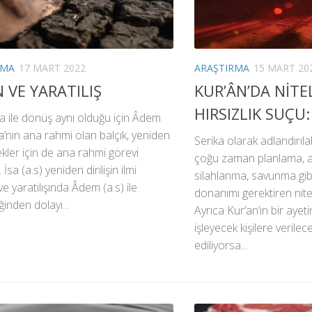
RMA
17 MART 2022
ARAŞTIRMA
15 MART 20
 VE YARATILIŞ
KUR’ÂN’DA NİTEL
HIRSIZLIK SUÇU:
 ile dönüş aynı olduğu için Âdem
’nın ana rahmi olan balçık, yeniden
Serika olarak adlandırıla
cekler için de ana rahmi görevi
çoğu zaman planlama, ara
İsa (a.s) yeniden dirilişin ilmi
silahlanma, savunma gibi
ve yaratılışında Âdem (a.s) ile
donanımı gerektiren niteli
ğinden dolayı...
Ayrıca Kur’an’ın bir aye
işleyecek kişilere verile
ediliyorsa...