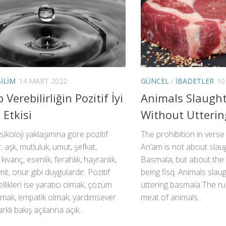
BILIM
14 MART 2022
GÜNCEL
/
İBADETLER
10
Verebilirliğin Pozitif İyi
Animals Slaugh
 Etkisi
Without Utteri
Psikoloji yaklaşımına göre pozitif
The prohibition in verse
; aşk, mutluluk, umut, şefkat,
An’am is not about slau
kıvanç, esenlik, ferahlık, hayranlık,
Basmala, but about the
it, onur gibi duygulardır. Pozitif
being fisq. Animals slau
zellikleri ise yaratıcı olmak, çözüm
uttering basmala The rul
lmak, empatik olmak, yardımsever
meat of animals...
rklı bakış açılarına açık...