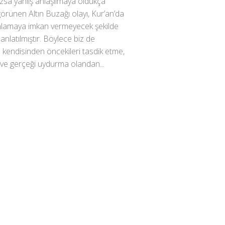
sa yanlış anlaşılmaya oldukça
örünen Altın Buzağı olayı, Kur’an’da
anlamaya imkan vermeyecek şekilde
anlatılmıştır. Böylece biz de
n kendisinden öncekileri tasdik etme,
ve gerçeği uydurma olandan...