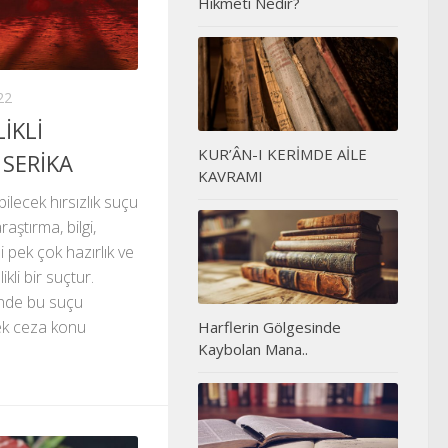
Hikmeti Nedir?
22
İKLİ
KUR’ÂN-I KERİMDE AİLE
 SERİKA
KAVRAMI
bilecek hırsızlık suçu
ştırma, bilgi,
 pek çok hazırlık ve
kli bir suçtur.
tinde bu suçu
cek ceza konu
Harflerin Gölgesinde
Kaybolan Mana..