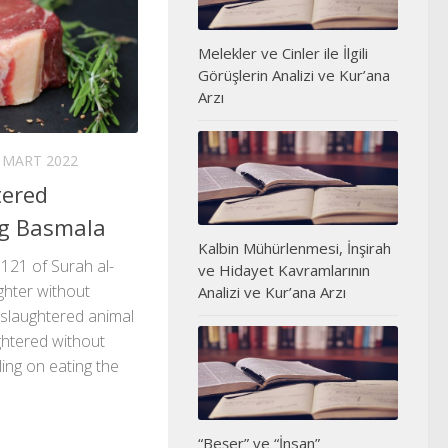
Melekler ve Cinler ile İlgili
Görüşlerin Analizi ve Kur’ana
Arzı
 MART 2022
tered
ng Basmala
Kalbin Mühürlenmesi, İnşirah
 121 of Surah al-
ve Hidayet Kavramlarının
ghter without
Analizi ve Kur’ana Arzı
 slaughtered animal
ghtered without
ing on eating the
“Beşer” ve “İnsan”