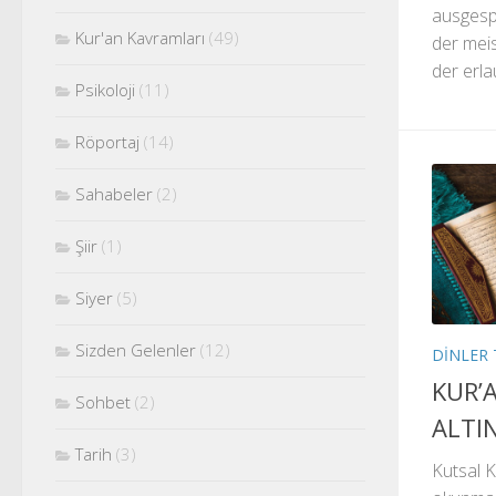
ausgesp
Kur'an Kavramları
(49)
der mei
der erla
Psikoloji
(11)
Röportaj
(14)
Sahabeler
(2)
Şiir
(1)
Siyer
(5)
Sizden Gelenler
(12)
DINLER 
KUR’A
Sohbet
(2)
ALTIN
Tarih
(3)
Kutsal K