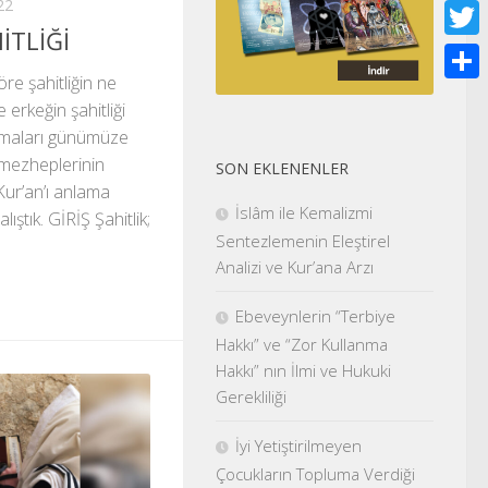
22
Face
İTLİĞİ
Twitt
re şahitliğin ne
Shar
 erkeğin şahitliği
lamaları günümüze
 mezheplerinin
SON EKLENENLER
, Kur’an’ı anlama
İslâm ile Kemalizmi
ıştık. GİRİŞ Şahitlik;
Sentezlemenin Eleştirel
Analizi ve Kur’ana Arzı
Ebeveynlerin “Terbiye
Hakkı” ve “Zor Kullanma
Hakkı” nın İlmi ve Hukuki
Gerekliliği
İyi Yetiştirilmeyen
Çocukların Topluma Verdiği