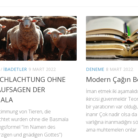
/
İBADETLER
9 MART 2022
DENEME
8 MART 2022
SCHLACHTUNG OHNE
Modern Çağın Be
AUFSAGEN DER
İman etmek iki aşamalıdı
ALA
ikincisi güvenmektir Teo
bir yaratıcının var olduğ
timmung von Tieren, die
inanır Çok nadir olsa da 
chtet wurden ohne die Basmala
varlığına inanmadığını sö
ngsformel “Im Namen des
ama muhtemelen onlar da
zigen und gnädigen Gottes”)