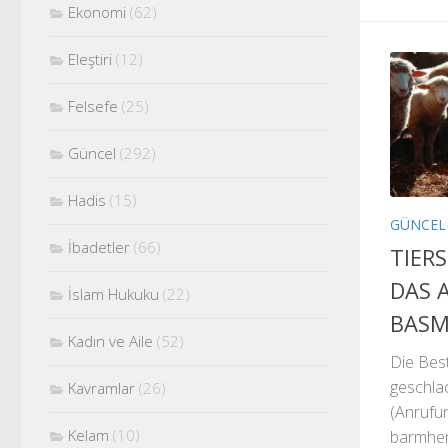
Ekonomi
(62)
Eleştiri
(12)
Felsefe
(25)
Güncel
(292)
Hadis
(15)
GÜNCEL
İbadetler
(66)
TIER
DAS 
İslam Hukuku
(22)
BASM
Kadın ve Aile
(52)
Die Bes
geschla
Kavramlar
(26)
(Anrufu
Kelam
(10)
barmher