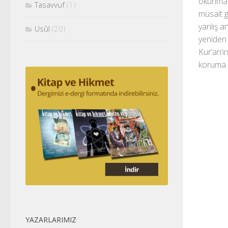
okunmaz
Tasavvuf
(1)
müsait g
yanlış 
Usûl
(20)
yeniden 
Kur’an’ı
koruma 
YAZARLARIMIZ