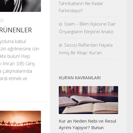
Tahribatların Ne Kadar
Farkındayız?
22
İslam – Bilim İlişkisine Dair
ÜRÜNENLER
Önyargıların Eleştirel Analizi
 yoluna kabul
Sessiz Raflardan Hayata
izin eğrilmesine izin
İnmiş Bir Kitap: Kur’an
ikte bulun! Hep
i İmran 3/8) Giriş
a çalışmalarında
KUR’AN KAVRAMLARI
ardı etmek ve
Kur an Neden Nebi ve Resul
Ayrımı Yapıyor? Bunun