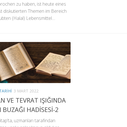
rochen zu haben, ist heute eines
st diskutierten Themen im Bereich
ubten (Halal) Lebensmittel....
TARIHI
3 MART 2022
N VE TEVRAT IŞIĞINDA
 BUZAĞI HADİSESİ-2
itap’ta, uzmanları tarafından