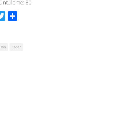
üntüleme:
80
acebook
Twitter
Share
nsan
Kader