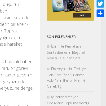
Face
nı düşünür.
abah
Twitt
kışını seyreder.
Shar
derin bir ahenk
ur. Toprak,
SON EKLENENLER
a yağmurunu
çinde hareket
İslâm ile Kemalizmi
Sentezlemenin Eleştirel
Analizi ve Kur’ana Arzı
ük hakikati haber
nırı, bir görevi
Ebeveynlerin “Terbiye
yın kaderi gecenin
Hakkı” ve “Zor Kullanma
Hakkı” nın İlmi ve Hukuki
ri gökyüzünde
Gerekliliği
, yeryüzüne denge
.
İyi Yetiştirilmeyen
Çocukların Topluma Verdiği
nkü ona yalnızca