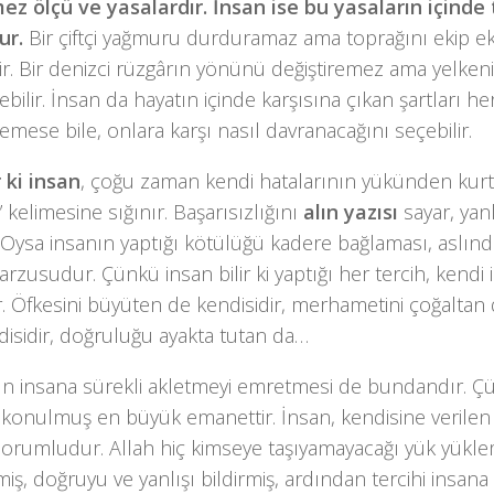
ez ölçü ve yasalardır. İnsan ise bu yasaların içinde 
ur.
Bir çiftçi yağmuru durduramaz ama toprağını ekip 
ir. Bir denizci rüzgârın yönünü değiştiremez ama yelke
rebilir. İnsan da hayatın içinde karşısına çıkan şartları 
remese bile, onlara karşı nasıl davranacağını seçebilir.
 ki insan
, çoğu zaman kendi hatalarının yükünden kurt
” kelimesine sığınır. Başarısızlığını
alın yazısı
sayar, yanl
. Oysa insanın yaptığı kötülüğü kadere bağlaması, aslı
rzusudur. Çünkü insan bilir ki yaptığı her tercih, kendi 
r. Öfkesini büyüten de kendisidir, merhametini çoğaltan
isidir, doğruluğu ayakta tutan da…
ın insana sürekli akletmeyi emretmesi de bundandır. Çü
onulmuş en büyük emanettir. İnsan, kendisine verilen a
orumludur. Allah hiç kimseye taşıyamayacağı yük yüklem
iş, doğruyu ve yanlışı bildirmiş, ardından tercihi insana 