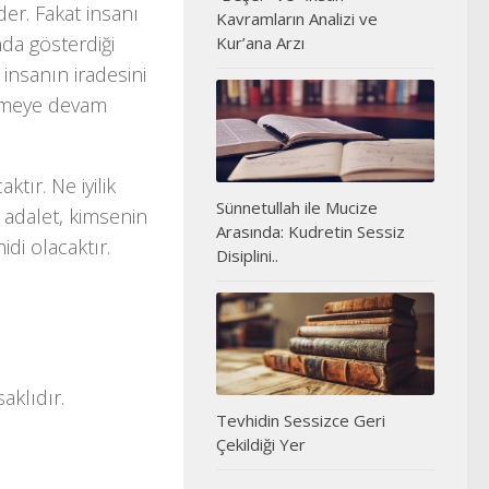
der. Fakat insanı
Kavramların Analizi ve
nda gösterdiği
Kur’ana Arzı
insanın iradesini
rümeye devam
ktır. Ne iyilik
Sünnetullah ile Mucize
i adalet, kimsenin
Arasında: Kudretin Sessiz
i olacaktır.
Disiplini..
aklıdır.
Tevhidin Sessizce Geri
Çekildiği Yer