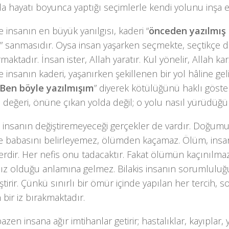
a hayatı boyunca yaptığı seçimlerle kendi yolunu inşa 
e insanın en büyük yanılgısı, kaderi “
önceden yazılmış 
” sanmasıdır. Oysa insan yaşarken seçmekte, seçtikçe d
maktadır. İnsan ister, Allah yaratır. Kul yönelir, Allah karşı
 insanın kaderi, yaşanırken şekillenen bir yol hâline gel
Ben böyle yazılmışım
” diyerek kötülüğünü haklı gös
 değeri, önüne çıkan yolda değil; o yolu nasıl yürüdüğü
e insanın değiştiremeyeceği gerçekler de vardır. Doğu
e babasını belirleyemez, ölümden kaçamaz. Ölüm, insan
erdir. Her nefis onu tadacaktır. Fakat ölümün kaçınılma
ız olduğu anlamına gelmez. Bilakis insanın sorumlulu
ştirir. Çünkü sınırlı bir ömür içinde yapılan her tercih, 
bir iz bırakmaktadır.
azen insana ağır imtihanlar getirir; hastalıklar, kayıplar, y