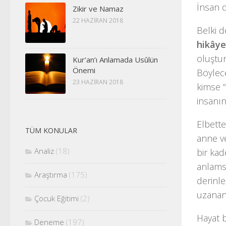
İnsan d
Zikir ve Namaz
22 HAZIRAN 2018
Belki d
hikâye
oluştur
Kur’an’ı Anlamada Usûlün
Önemi
Böylece
23 HAZIRAN 2018
kimse “
insanın
Elbett
TÜM KONULAR
anne v
Analiz
(18)
bir kad
anlams
Araştırma
(175)
derinle
uzanan 
Çocuk Eğitimi
(2)
Hayat b
Deneme
(197)