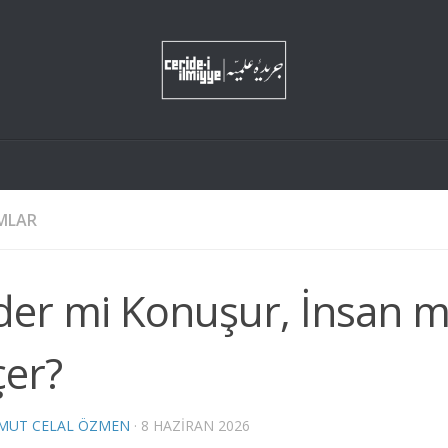
MLAR
der mi Konuşur, İnsan m
çer?
MUT CELAL ÖZMEN
·
8 HAZIRAN 2026