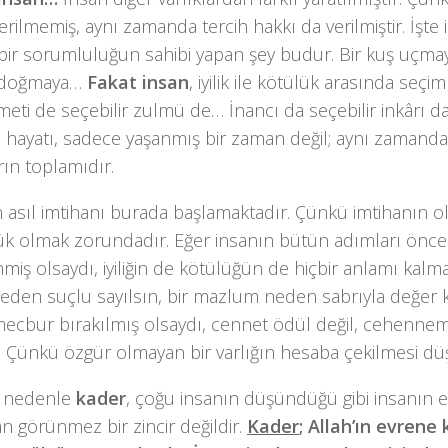
erilmemiş, aynı zamanda tercih hakkı da verilmiştir. İşte 
bir sorumluluğun sahibi yapan şey budur. Bir kuş uçm
 doğmaya…
Fakat insan
, iyilik ile kötülük arasında seçim
eti de seçebilir zulmü de… İnancı da seçebilir inkârı 
 hayatı, sadece yaşanmış bir zaman değil; aynı zamanda 
rın toplamıdır.
n asıl imtihanı burada başlamaktadır. Çünkü imtihanın 
ük olmak zorundadır. Eğer insanın bütün adımları önce
nmiş olsaydı, iyiliğin de kötülüğün de hiçbir anlamı kal
neden suçlu sayılsın, bir mazlum neden sabrıyla değer 
ecbur bırakılmış olsaydı, cennet ödül değil, cehennem 
. Çünkü özgür olmayan bir varlığın hesaba çekilmesi d
u nedenle
kader
, çoğu insanın düşündüğü gibi insanın e
n görünmez bir zincir değildir.
Kader
; Allah’ın evrene