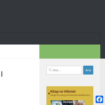
Arama:
ı