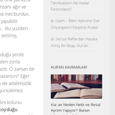
Tahribatların Ne Kadar
insanı ağır ve
Farkındayız?
aya mecburdur,
İslam – Bilim İlişkisine Dair
 yapabilir.
Önyargıların Eleştirel Analizi
da… Bu yüzden
verilmiş
Sessiz Raflardan Hayata
İnmiş Bir Kitap: Kur’an
olduğu yerde
den zorla
KUR’AN KAVRAMLARI
mazdı. O zaman bir
kazansın? Eğer
de adaletsizlik
üşünülemez.
lini kolunu
Kur an Neden Nebi ve Resul
 koyduğu
Ayrımı Yapıyor? Bunun