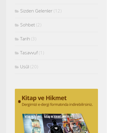
Sizden Gelenler
(12)
Sohbet
(2)
Tarih
(3)
Tasavvuf
(1)
Usûl
(20)