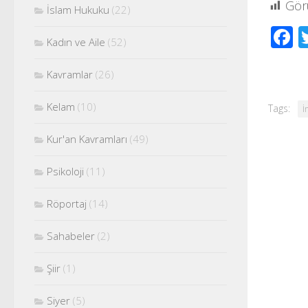
Gör
İslam Hukuku
(22)
F
Kadın ve Aile
(52)
Kavramlar
(26)
Kelam
(10)
Tags:
İ
Kur'an Kavramları
(49)
Psikoloji
(11)
Röportaj
(14)
Sahabeler
(2)
Şiir
(1)
Siyer
(5)