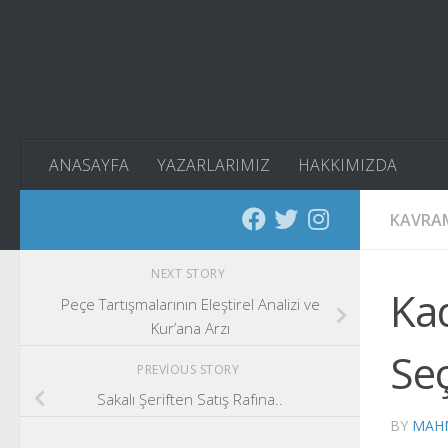
Skip to content
ANASAYFA
YAZARLARIMIZ
HAKKIMIZDA
KAVRA
NEXT STORY
Ka
Peçe Tartışmalarının Eleştirel Analizi ve
Kur’ana Arzı
Se
PREVIOUS STORY
Sakalı Şeriften Satış Rafına..
BY
MAH