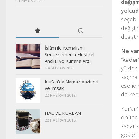
21 MAYIS 2026
değişm
yolcud
seçebil
değişti
değişti
İslâm ile Kemalizmi
Ne var
Sentezlemenin Eleştirel
“
kader
Analizi ve Kur’ana Arzı
yükler
6 AĞUSTOS 2026
kaçma a
Kur’an’da Namaz Vakitleri
eseridi
ve İmsak
de kend
22 HAZIRAN 2018
Kur’an’
HAC VE KURBAN
önüne k
22 HAZIRAN 2018
kadar s
gösterm