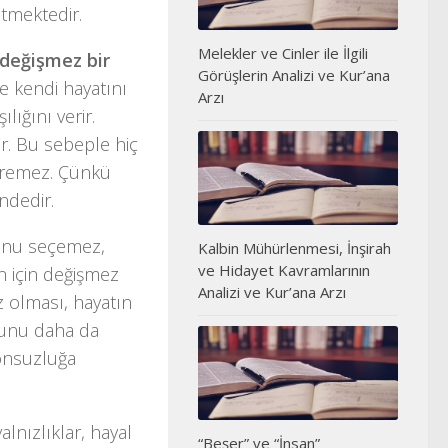
etmektedir.
Melekler ve Cinler ile İlgili
değişmez bir
Görüşlerin Analizi ve Kur’ana
e kendi hayatını
Arzı
lığını verir.
ir. Bu sebeple hiç
teremez. Çünkü
ndedir.
munu seçemez,
Kalbin Mühürlenmesi, İnşirah
ve Hidayet Kavramlarının
 için değişmez
Analizi ve Kur’ana Arzı
z olması, hayatın
ğunu daha da
sonsuzluğa
alnızlıklar, hayal
“Beşer” ve “İnsan”