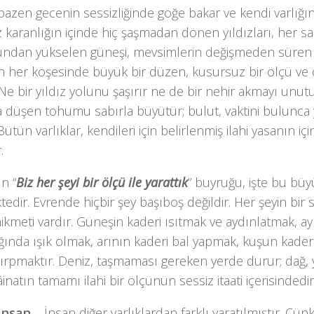
bazen gecenin sessizliğinde göğe bakar ve kendi varlığı
karanlığın içinde hiç şaşmadan dönen yıldızları, her s
ndan yükselen güneşi, mevsimlerin değişmeden süren a
n her köşesinde büyük bir düzen, kusursuz bir ölçü ve 
 Ne bir yıldız yolunu şaşırır ne de bir nehir akmayı unut
a düşen tohumu sabırla büyütür; bulut, vaktini bulunc
. Bütün varlıklar, kendileri için belirlenmiş ilahi yasanın i
.
ın “
Biz her şeyi bir ölçü ile yarattık
” buyruğu, işte bu büy
edir. Evrende hiçbir şey başıboş değildir. Her şeyin bir sı
hikmeti vardır. Güneşin kaderi ısıtmak ve aydınlatmak, a
ğında ışık olmak, arının kaderi bal yapmak, kuşun kade
çırpmaktır. Deniz, taşmaması gereken yerde durur; dağ
âinatın tamamı ilahi bir ölçünün sessiz itaati içerisindedir
 insan…
İnsan diğer varlıklardan farklı yaratılmıştır. Çü