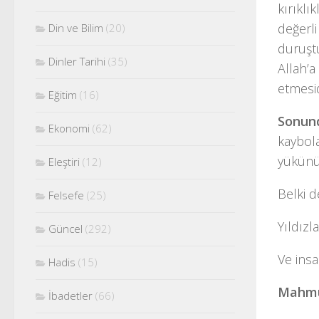
kırıklı
değerli
Din ve Bilim
(20)
duruşt
Dinler Tarihi
(35)
Allah’
etmesid
Eğitim
(16)
Sonun
Ekonomi
(62)
kaybola
yükünü
Eleştiri
(12)
Belki d
Felsefe
(25)
Yıldızl
Güncel
(292)
Ve insa
Hadis
(15)
Mahmu
İbadetler
(66)