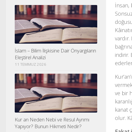
İnsan, 
Sonsuz 
doğusu
Kâinatı
vardır.
bağrın
İslam – Bilim İlişkisine Dair Önyargıların
indirir
Eleştirel Analizi
ederler
11 TEMMUZ 2026
Kur’an’
vermekt
ve bir 
karanlı
kanat 
olur. K
Kur an Neden Nebi ve Resul Ayrımı
Yapıyor? Bunun Hikmeti Nedir?
Fakat