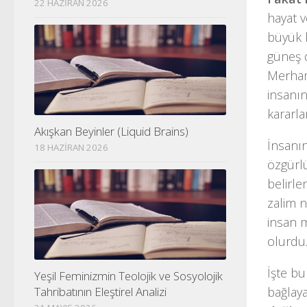
22 HAZIRAN 2026
hayat v
büyük 
güneş
Merham
insanın
kararla
Akışkan Beyinler (Liquid Brains)
İnsanı
18 HAZIRAN 2026
özgürl
belirle
zalim 
insan m
olurdu
İşte b
Yeşil Feminizmin Teolojik ve Sosyolojik
bağlaya
Tahribatının Eleştirel Analizi