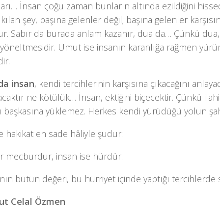
kları… İnsan çoğu zaman bunların altında ezildiğini hisse
 kılan şey, başına gelenler değil; başına gelenler karşısı
ur. Sabır da burada anlam kazanır, dua da… Çünkü dua, 
a yöneltmesidir. Umut ise insanın karanlığa rağmen yü
ir.
da insan
, kendi tercihlerinin karşısına çıkacağını anlayaca
caktır ne kötülük… İnsan, ektiğini biçecektir. Çünkü ilah
 başkasına yüklemez. Herkes kendi yürüdüğü yolun şahid
e hakikat en sade hâliyle şudur:
ar mecburdur, insan ise hürdür.
nın bütün değeri, bu hürriyet içinde yaptığı tercihlerde s
t Celal Özmen