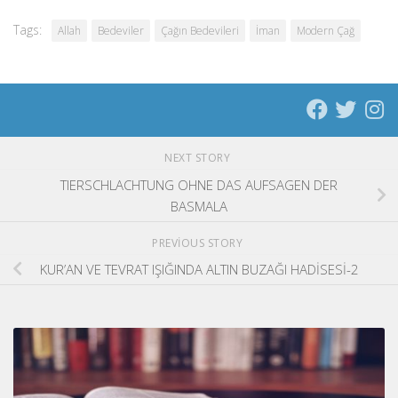
Tags:
Allah
Bedeviler
Çağın Bedevileri
İman
Modern Çağ
NEXT STORY
TIERSCHLACHTUNG OHNE DAS AUFSAGEN DER
BASMALA
PREVIOUS STORY
KUR’AN VE TEVRAT IŞIĞINDA ALTIN BUZAĞI HADİSESİ-2