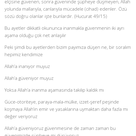
elçisine güvenen, sonra güveninde şüpheye düşmeyen, Allah
yolunda mallarıyla, canlarıyla mücadele (cihad) edenler. Özü
sözü doğru olanlar işte bunlardır. (Hucurat 49/15)
Bu ayetler dikkatli okununca inanmakla güvenmenin iki ayrı
aşama olduğu çok net anlaşılır
Peki şimdi bu ayetlerden bizim payımıza düşen ne, bir soralım
hepimiz kendimize
Allah’a inanıyor muyuz
Allah’a güveniyor muyuz
Yoksa Allah’a inanma aşamasında takılıp kaldık mı
Güce-otoriteye, paraya-mala-mülke, izzet-şeref peşinde
koşmaya Allah’ın emir ve yasaklarına uymaktan daha fazla mı
değer veriyoruz
Allah’a güveniyoruz güvenmesine de zaman zaman bu
güvenimizde şüpheye mi düşüyoruz