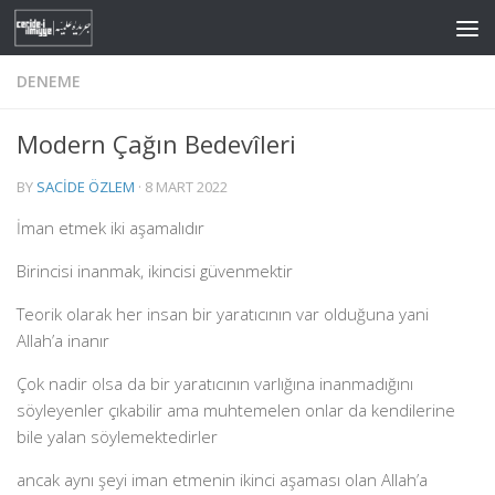
Skip to content
DENEME
Modern Çağın Bedevîleri
BY
SACIDE ÖZLEM
·
8 MART 2022
İman etmek iki aşamalıdır
Birincisi inanmak, ikincisi güvenmektir
Teorik olarak her insan bir yaratıcının var olduğuna yani
Allah’a inanır
Çok nadir olsa da bir yaratıcının varlığına inanmadığını
söyleyenler çıkabilir ama muhtemelen onlar da kendilerine
bile yalan söylemektedirler
ancak aynı şeyi iman etmenin ikinci aşaması olan Allah’a