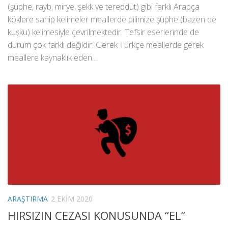
(şüphe, rayb, mirye, şekk ve tereddüt) gibi farklı Arapça
köklere sahip kelimeler meallerde dilimize şüphe (bazen de
kuşku) kelimesiyle çevrilmektedir. Tefsir eserlerinde de
durum çok farklı değildir. Gerek Türkçe meallerde gerek
meallere kaynaklık eden...
ARAŞTIRMA
2 EKIM 2020
HIRSIZIN CEZASI KONUSUNDA “EL”