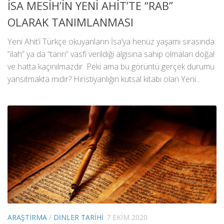
İSA MESİH’İN YENİ AHİT’TE “RAB”
OLARAK TANIMLANMASI
Yeni Ahit’i Türkçe okuyanların İsa’ya henüz yaşamı sırasında
“ilah” ya da “tanrı” vasfı verildiği algısına sahip olmaları doğal
ve hatta kaçınılmazdır. Peki ama bu görüntü gerçek durumu
yansıtmakta mıdır? Hıristiyanlığın kutsal kitabı olan Yeni...
ARAŞTIRMA
/
DINLER TARIHI
7 EKIM 2020