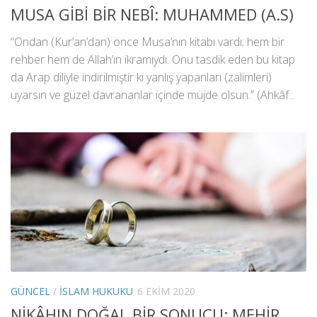
MUSA GİBİ BİR NEBÎ: MUHAMMED (A.S)
“Ondan (Kur’an’dan) önce Musa’nın kitabı vardı; hem bir
rehber hem de Allah’ın ikramıydı. Onu tasdik eden bu kitap
da Arap diliyle indirilmiştir ki yanlış yapanları (zalimleri)
uyarsın ve güzel davrananlar içinde müjde olsun.” (Ahkâf...
GÜNCEL
/
İSLAM HUKUKU
6 EKIM 2020
NİKÂHIN DOĞAL BİR SONUCU: MEHİR