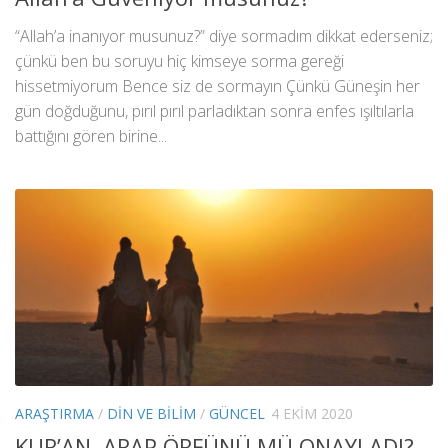
“Allah’a inanıyor musunuz?” diye sormadım dikkat ederseniz;
çünkü ben bu soruyu hiç kimseye sorma gereği
hissetmiyorum Bence siz de sormayın Çünkü Güneşin her
gün doğduğunu, pırıl pırıl parladıktan sonra enfes ışıltılarla
battığını gören birine...
ARAŞTIRMA
/
DIN VE BILIM
/
GÜNCEL
4 EKIM 2020
KUR’AN, ARAP ÖRFÜNÜ MÜ ONAYLADI?