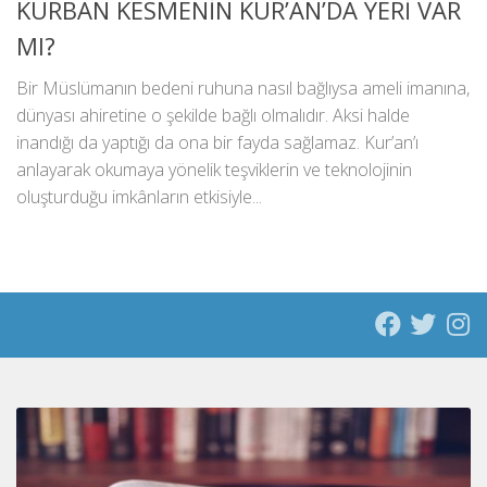
KURBAN KESMENİN KUR’AN’DA YERİ VAR
MI?
Bir Müslümanın bedeni ruhuna nasıl bağlıysa ameli imanına,
dünyası ahiretine o şekilde bağlı olmalıdır. Aksi halde
inandığı da yaptığı da ona bir fayda sağlamaz. Kur’an’ı
anlayarak okumaya yönelik teşviklerin ve teknolojinin
oluşturduğu imkânların etkisiyle...