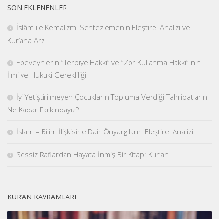
SON EKLENENLER
İslâm ile Kemalizmi Sentezlemenin Eleştirel Analizi ve
Kur’ana Arzı
Ebeveynlerin “Terbiye Hakkı” ve “Zor Kullanma Hakkı” nın
İlmi ve Hukuki Gerekliliği
İyi Yetiştirilmeyen Çocukların Topluma Verdiği Tahribatların
Ne Kadar Farkındayız?
İslam – Bilim İlişkisine Dair Önyargıların Eleştirel Analizi
Sessiz Raflardan Hayata İnmiş Bir Kitap: Kur’an
KUR’AN KAVRAMLARI