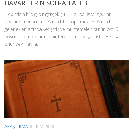
HAVARİLERİN SOFRA TALEBİ
Hepimizin bildiği bir gerçek şu ki Hz. İsa, İsrailoğulları
kavmine mensuptur. Yahudi bir toplumda ve Yahudi
gelenekleri altında yetişmiş ve muhtemelen bütün ömrü
boyunca bu toplumun bir ferdi olarak yaşamıştır. Hz. İsa
önündeki Tevrat’ı...
ARAŞTIRMA
8 EKIM 2020