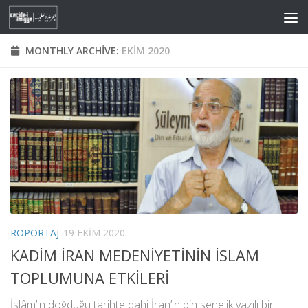
Skip to content
MONTHLY ARCHIVE:
EKIM 2020
RÖPORTAJ
19 EKIM 2020
KADİM İRAN MEDENİYETİNİN İSLAM
TOPLUMUNA ETKİLERİ
İslâm’ın doğduğu tarihte dahi İran’ın bin senelik yazılı bir