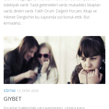
edebiyatı vardı. Yazılı gelenekleri vardı, mukaddes kitapları
vardı, dinleri vardı. Fatih Orum: Değerli Hocam, Kitap ve
Hikmet Dergisi’nin bu sayısında sizi konuk ettik. Bizi
kırmadınız...
EĞITIM
12 EKIM 2020
GIYBET
İnsanlar hakkındaki varsayımlarımız, onlara karşı