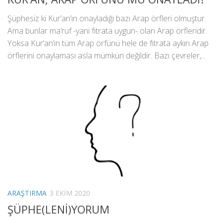
Şüphesiz ki Kur’an’ın onayladığı bazı Arap örfleri olmuştur.
Ama bunlar ma’ruf -yani fıtrata uygun- olan Arap örfleridir.
Yoksa Kur’an’ın tüm Arap örfünü hele de fıtrata aykırı Arap
örflerini onaylaması asla mümkün değildir. Bazı çevreler,...
ARAŞTIRMA
3 EKIM 2020
ŞÜPHE(LENİ)YORUM