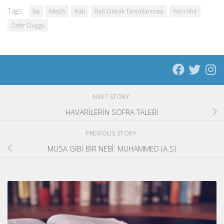
Tags:
İsa
Mesih
Rab
Rab Olarak Tanımlanması
Yeni Ahit
Zafer Duygu
NEXT STORY
HAVARİLERİN SOFRA TALEBİ
PREVIOUS STORY
MUSA GİBİ BİR NEBÎ: MUHAMMED (A.S)