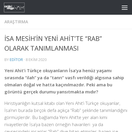
Skip to content
ARAŞTIRMA
İSA MESİH’İN YENİ AHİT’TE “RAB”
OLARAK TANIMLANMASI
BY
EDITOR
·
8 EKIM 2020
Yeni Ahit’i Türkçe okuyanların İsa’ya henüz yaşamı
sırasında “ilah” ya da “tanrı” vasfı verildiği algısına sahip
olmaları doğal ve hatta kaçınılmazdır. Peki ama bu
görüntü gerçek durumu yansıtmakta mıdır?
Hıristiyanlığın kutsal kitabı olan Yeni Ahit’i Türkçe okuyanlar,
İsa’nın burada birçok defa açıkça “Rab” şeklinde tanımlandığını
görmüşlerdir. Bu bağlamda Yeni Ahit’te yer alan kimi
rivayetlerde İsa’ya bazen örneğin havarileri ya da
çevresindeki insanlar “Rab” diye hitap etmişler, bazen ise