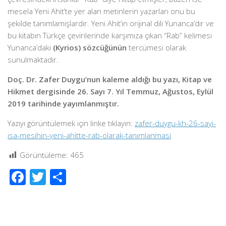
mesela Yeni Ahit’te yer alan metinlerin yazarları onu bu
şekilde tanımlamışlardır. Yeni Ahit’in orijinal dili Yunanca’dır ve
bu kitabın Türkçe çevirilerinde karşımıza çıkan “Rab” kelimesi
Yunanca’daki
(Kyrios) sözcüğünün
tercümesi olarak
sunulmaktadır.
Doç. Dr. Zafer Duygu’nun kaleme aldığı bu yazı, Kitap ve
Hikmet dergisinde 26. Sayı 7. Yıl Temmuz, Ağustos, Eylül
2019 tarihinde yayımlanmıştır.
Yazıyı görüntülemek için linke tıklayın:
zafer-duygu-kh-26-sayi-
isa-mesihin-yeni-ahitte-rab-olarak-tanımlanmasi
Görüntüleme:
465
Facebook
Twitter
Share