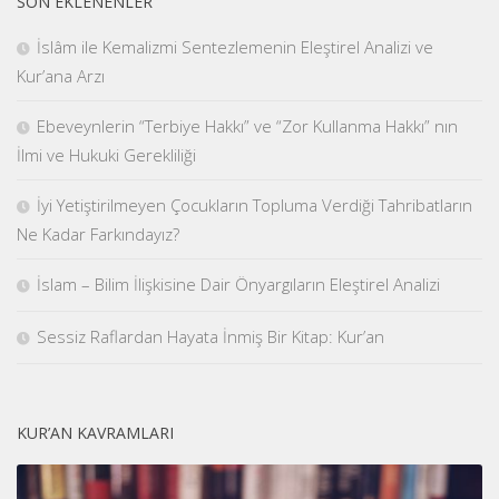
SON EKLENENLER
İslâm ile Kemalizmi Sentezlemenin Eleştirel Analizi ve
Kur’ana Arzı
Ebeveynlerin “Terbiye Hakkı” ve “Zor Kullanma Hakkı” nın
İlmi ve Hukuki Gerekliliği
İyi Yetiştirilmeyen Çocukların Topluma Verdiği Tahribatların
Ne Kadar Farkındayız?
İslam – Bilim İlişkisine Dair Önyargıların Eleştirel Analizi
Sessiz Raflardan Hayata İnmiş Bir Kitap: Kur’an
KUR’AN KAVRAMLARI