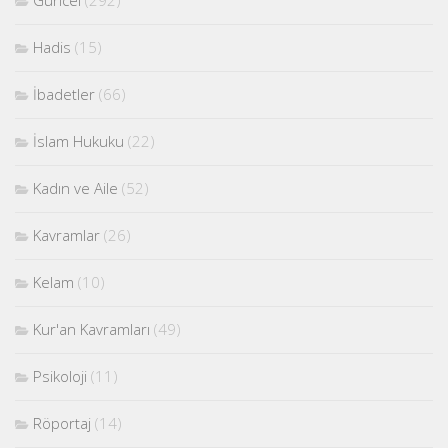
Hadis
(15)
İbadetler
(66)
İslam Hukuku
(22)
Kadın ve Aile
(52)
Kavramlar
(26)
Kelam
(10)
Kur'an Kavramları
(49)
Psikoloji
(11)
Röportaj
(14)