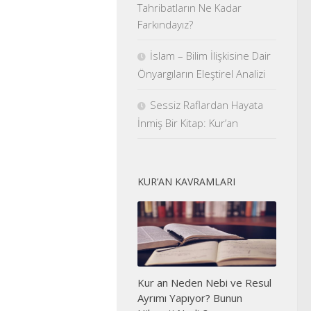
Tahribatların Ne Kadar
Farkındayız?
İslam – Bilim İlişkisine Dair
Önyargıların Eleştirel Analizi
Sessiz Raflardan Hayata
İnmiş Bir Kitap: Kur’an
KUR’AN KAVRAMLARI
Kur an Neden Nebi ve Resul
Ayrımı Yapıyor? Bunun