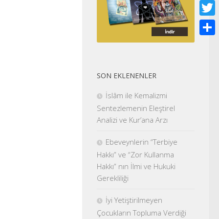
Face
Twitt
Shar
SON EKLENENLER
İslâm ile Kemalizmi
Sentezlemenin Eleştirel
Analizi ve Kur’ana Arzı
Ebeveynlerin “Terbiye
Hakkı” ve “Zor Kullanma
Hakkı” nın İlmi ve Hukuki
Gerekliliği
İyi Yetiştirilmeyen
Çocukların Topluma Verdiği