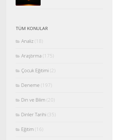
TÜM KONULAR
Analiz
(18)
Araştırma
(175)
Çocuk Eğitimi
(2)
Deneme
(197)
Din ve Bilim
(20)
Dinler Tarihi
(35)
Eğitim
(16)