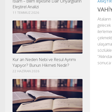
İslam – Bilim İlişkisine Dair Önyargıların
ARAŞTI
Eleştirel Analizi
VAHİ
11 TEMMUZ 2026
Ataların
gelecek
ilerleme
çekmekti
ulaşama
sözlükle
“Aklında
Kur an Neden Nebi ve Resul Ayrımı
sonuca 
Yapıyor? Bunun Hikmeti Nedir?
22 HAZIRAN 2026