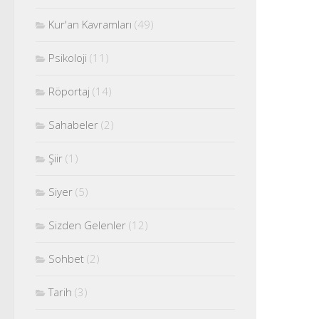
Kur'an Kavramları
(49)
Psikoloji
(11)
Röportaj
(14)
Sahabeler
(2)
Şiir
(1)
Siyer
(5)
Sizden Gelenler
(12)
Sohbet
(2)
Tarih
(3)