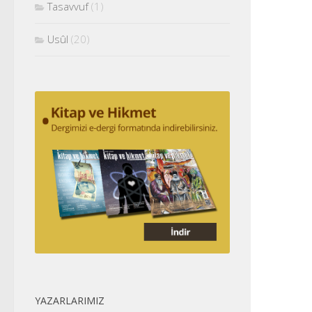
Tasavvuf
(1)
Usûl
(20)
YAZARLARIMIZ