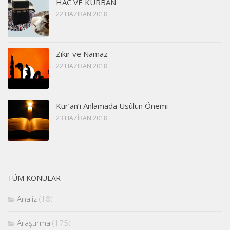
HAC VE KURBAN
22 HAZIRAN 2018
Zikir ve Namaz
22 HAZIRAN 2018
Kur’an’ı Anlamada Usûlün Önemi
23 HAZIRAN 2018
TÜM KONULAR
Analiz
(18)
Araştırma
(175)