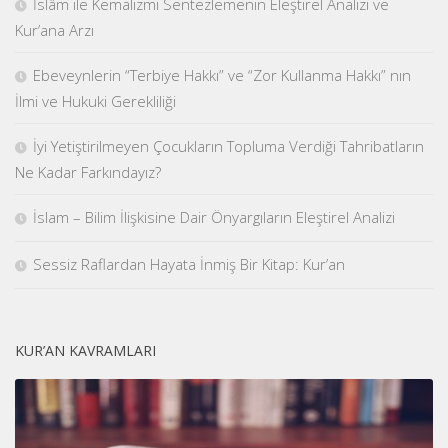
İslâm ile Kemalizmi Sentezlemenin Eleştirel Analizi ve
Kur’ana Arzı
Ebeveynlerin “Terbiye Hakkı” ve “Zor Kullanma Hakkı” nın
İlmi ve Hukuki Gerekliliği
İyi Yetiştirilmeyen Çocukların Topluma Verdiği Tahribatların
Ne Kadar Farkındayız?
İslam – Bilim İlişkisine Dair Önyargıların Eleştirel Analizi
Sessiz Raflardan Hayata İnmiş Bir Kitap: Kur’an
KUR’AN KAVRAMLARI