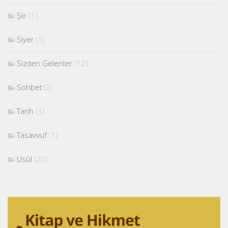
Şiir
(1)
Siyer
(5)
Sizden Gelenler
(12)
Sohbet
(2)
Tarih
(3)
Tasavvuf
(1)
Usûl
(20)