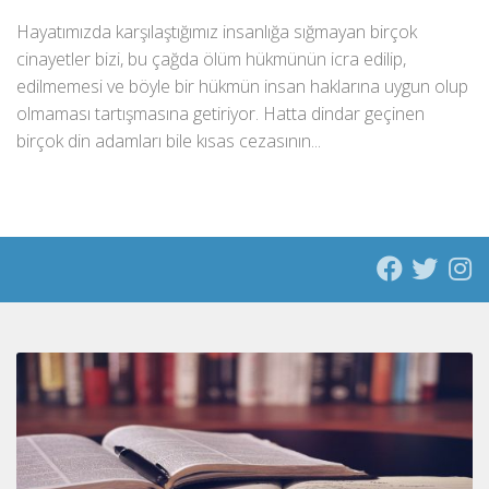
Hayatımızda karşılaştığımız insanlığa sığmayan birçok
cinayetler bizi, bu çağda ölüm hükmünün icra edilip,
edilmemesi ve böyle bir hükmün insan haklarına uygun olup
olmaması tartışmasına getiriyor. Hatta dindar geçinen
birçok din adamları bile kısas cezasının...