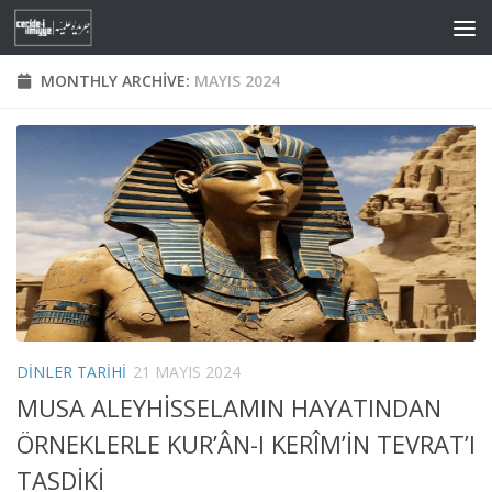
Skip to content
MONTHLY ARCHIVE:
MAYIS 2024
DINLER TARIHI
21 MAYIS 2024
MUSA ALEYHİSSELAMIN HAYATINDAN
ÖRNEKLERLE KUR’ÂN-I KERÎM’İN TEVRAT’I
TASDİKİ