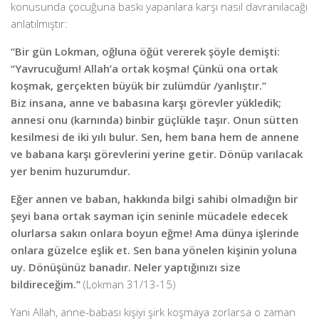
konusunda çocuğuna baskı yapanlara karşı nasıl davranılacağı
anlatılmıştır:
“Bir gün Lokman, oğluna öğüt vererek şöyle demişti:
“Yavrucuğum! Allah’a ortak koşma! Çünkü ona ortak
koşmak, gerçekten büyük bir zulümdür /yanlıştır.”
Biz insana, anne ve babasına karşı görevler yükledik;
annesi onu (karnında) binbir güçlükle taşır. Onun sütten
kesilmesi de iki yılı bulur. Sen, hem bana hem de annene
ve babana karşı görevlerini yerine getir. Dönüp varılacak
yer benim huzurumdur.
Eğer annen ve baban, hakkında bilgi sahibi olmadığın bir
şeyi bana ortak sayman için seninle mücadele edecek
olurlarsa sakın onlara boyun eğme! Ama dünya işlerinde
onlara güzelce eşlik et. Sen bana yönelen kişinin yoluna
uy. Dönüşünüz banadır. Neler yaptığınızı size
bildireceğim.”
(Lokman 31/13-15)
Yani Allah, anne-babası kişiyi şirk koşmaya zorlarsa o zaman