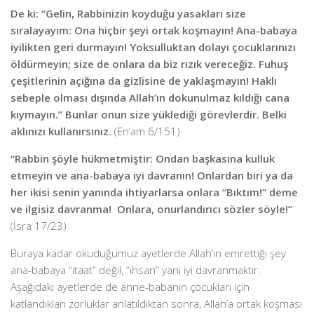
De ki: “Gelin, Rabbinizin koyduğu yasakları size
sıralayayım: Ona hiçbir şeyi ortak koşmayın! Ana-babaya
iyilikten geri durmayın! Yoksulluktan dolayı çocuklarınızı
öldürmeyin; size de onlara da biz rızık vereceğiz. Fuhuş
çeşitlerinin açığına da gizlisine de yaklaşmayın! Haklı
sebeple olması dışında Allah’ın dokunulmaz kıldığı cana
kıymayın.” Bunlar onun size yüklediği görevlerdir. Belki
aklınızı kullanırsınız.
(En’am 6/151)
“Rabbin şöyle hükmetmiştir: Ondan başkasına kulluk
etmeyin ve ana-babaya iyi davranın! Onlardan biri ya da
her ikisi senin yanında ihtiyarlarsa onlara “Bıktım!” deme
ve ilgisiz davranma! Onlara, onurlandırıcı sözler söyle!”
(İsra 17/23)
Buraya kadar okuduğumuz ayetlerde Allah’ın emrettiği şey
ana-babaya “itaat” değil, “ihsan” yani iyi davranmaktır.
Aşağıdaki ayetlerde de anne-babanın çocukları için
katlandıkları zorluklar anlatıldıktan sonra, Allah’a ortak koşması