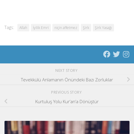
Tags:
Allah
İyilik Emri
niçin affetmez
Şirk
Şirk Yasağı
NEXT STORY
Tevekkülü Anlamanın Önündeki Bazı Zorluklar
PREVIOUS STORY
Kurtuluş Yolu Kur’an’a Dönüştür