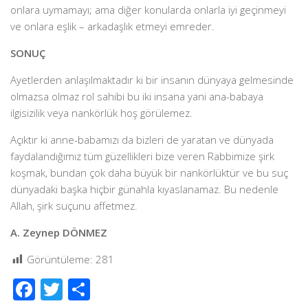
onlara uymamayı; ama diğer konularda onlarla iyi geçinmeyi
ve onlara eşlik – arkadaşlık etmeyi emreder.
SONUÇ
Ayetlerden anlaşılmaktadır ki bir insanın dünyaya gelmesinde
olmazsa olmaz rol sahibi bu iki insana yani ana-babaya
ilgisizilik veya nankörlük hoş görülemez.
Açıktır ki anne-babamızı da bizleri de yaratan ve dünyada
faydalandığımız tüm güzellikleri bize veren Rabbimize şirk
koşmak, bundan çok daha büyük bir nankörlüktür ve bu suç
dünyadaki başka hiçbir günahla kıyaslanamaz. Bu nedenle
Allah, şirk suçunu affetmez.
A. Zeynep DÖNMEZ
Görüntüleme:
281
Facebook
Twitter
Share