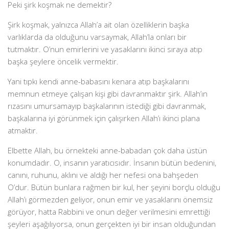
Peki şirk koşmak ne demektir?
Şirk koşmak, yalnızca Allah’a ait olan özelliklerin başka
varlıklarda da olduğunu varsaymak, Allah’la onları bir
tutmaktır. O’nun emirlerini ve yasaklarını ikinci sıraya atıp
başka şeylere öncelik vermektir.
Yani tıpkı kendi anne-babasını kenara atıp başkalarını
memnun etmeye çalışan kişi gibi davranmaktır şirk. Allah’ın
rızasını umursamayıp başkalarının istediği gibi davranmak,
başkalarına iyi görünmek için çalışırken Allah’ı ikinci plana
atmaktır.
Elbette Allah, bu örnekteki anne-babadan çok daha üstün
konumdadır. O, insanın yaratıcısıdır. İnsanın bütün bedenini,
canını, ruhunu, aklını ve aldığı her nefesi ona bahşeden
O’dur. Bütün bunlara rağmen bir kul, her şeyini borçlu olduğu
Allah’ı görmezden geliyor, onun emir ve yasaklarını önemsiz
görüyor, hatta Rabbini ve onun değer verilmesini emrettiği
şeyleri aşağılıyorsa, onun gerçekten iyi bir insan olduğundan