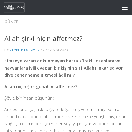
Skip to content
GÜNCEL
Allah şirki niçin affetmez?
BY
ZEYNEP DÖNMEZ
·
27 KASIM 2023
Kimseye zararı dokunmayan hatta sürekli insanlara ve
hayvanlara iyilik yapan bir kişinin sırf Allah’ı inkar ediyor
diye cehenneme gitmesi âdil mi?
Allah niçin şirk günahını affetmez?
Şöyle bir insan düşünün:
Annesi onu güçlükle taşıyıp doğurmuş ve emzirmiş. Sonra
anne-babası onu binbir emekle ve zahmetle yetiştirmiş, onun
iyiliği için ellerinden gelen her şeyi yapmışlar ve onun bütün
ihtiyaçlarını karşılamışlar. Bu kişi büyümüş, gelişmiş ve