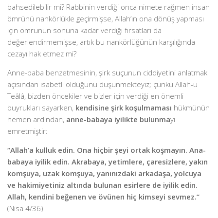
bahsedilebilir mi? Rabbinin verdiği onca nimete rağmen insan
ömrünü nankörlükle geçirmişse, Allah’ın ona dönüş yapması
için ömrünün sonuna kadar verdiği fırsatları da
değerlendirmemişse, artık bu nankörlüğünün karşılığında
cezayı hak etmez mi?
Anne-baba benzetmesinin, şirk suçunun ciddiyetini anlatmak
açısından isabetli olduğunu düşünmekteyiz; çünkü Allah-u
Teâlâ, bizden öncekiler ve bizler için verdiği en önemli
buyrukları sayarken,
kendisine şirk koşulmaması
hükmünün
hemen ardından,
anne-babaya iyilikte bulunma
yı
emretmiştir:
“Allah’a kulluk edin. Ona hiçbir şeyi ortak koşmayın. Ana-
babaya iyilik edin. Akrabaya, yetimlere, çaresizlere, yakın
komşuya, uzak komşuya, yanınızdaki arkadaşa, yolcuya
ve hakimiyetiniz altında bulunan esirlere de iyilik edin.
Allah, kendini beğenen ve övünen hiç kimseyi sevmez.”
(Nisa 4/36)