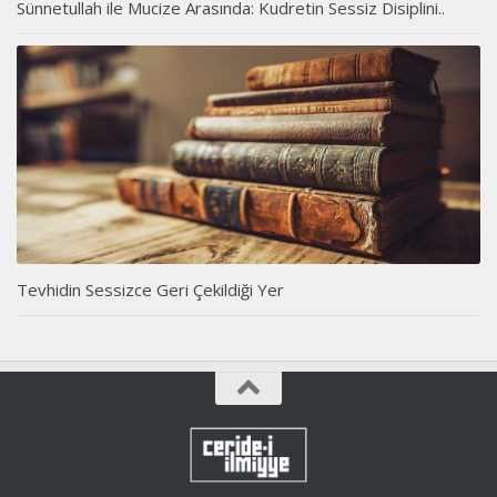
Sünnetullah ile Mucize Arasında: Kudretin Sessiz Disiplini..
Tevhidin Sessizce Geri Çekildiği Yer