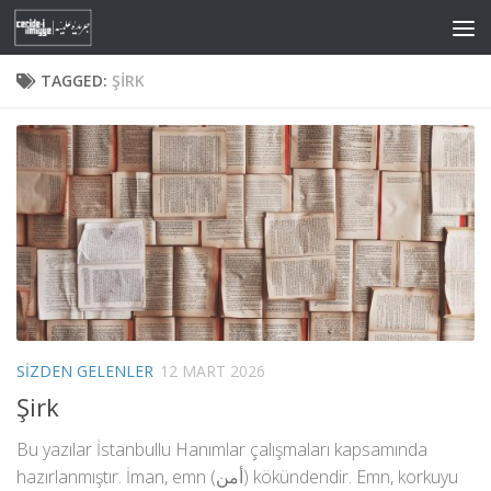
Skip to content
TAGGED:
ŞIRK
SIZDEN GELENLER
12 MART 2026
Şirk
Bu yazılar İstanbullu Hanımlar çalışmaları kapsamında
hazırlanmıştır. İman, emn (أمن) kökündendir. Emn, korkuyu