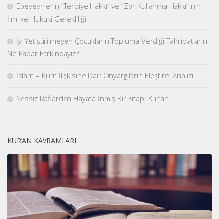
Ebeveynlerin “Terbiye Hakkı” ve “Zor Kullanma Hakkı” nın
İlmi ve Hukuki Gerekliliği
İyi Yetiştirilmeyen Çocukların Topluma Verdiği Tahribatların
Ne Kadar Farkındayız?
İslam – Bilim İlişkisine Dair Önyargıların Eleştirel Analizi
Sessiz Raflardan Hayata İnmiş Bir Kitap: Kur’an
KUR’AN KAVRAMLARI