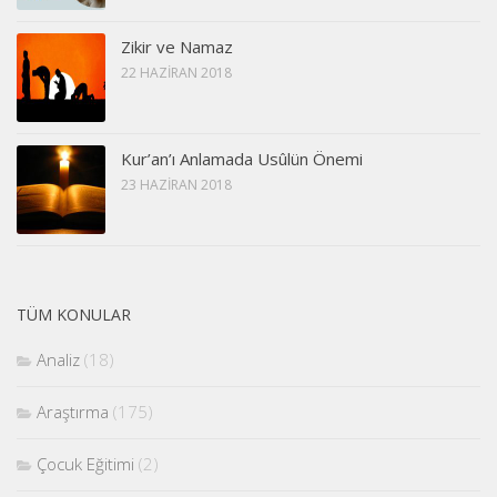
Zikir ve Namaz
22 HAZIRAN 2018
Kur’an’ı Anlamada Usûlün Önemi
23 HAZIRAN 2018
TÜM KONULAR
Analiz
(18)
Araştırma
(175)
Çocuk Eğitimi
(2)