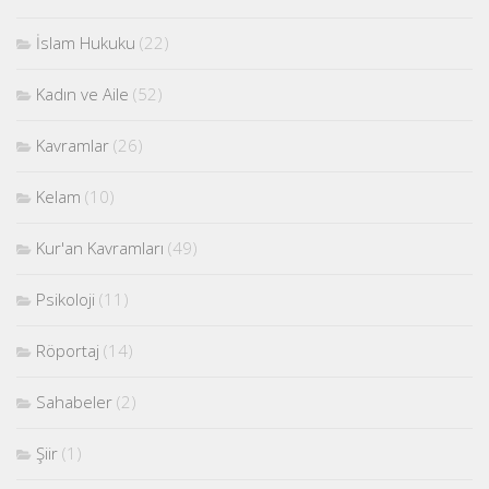
İslam Hukuku
(22)
Kadın ve Aile
(52)
Kavramlar
(26)
Kelam
(10)
Kur'an Kavramları
(49)
Psikoloji
(11)
Röportaj
(14)
Sahabeler
(2)
Şiir
(1)