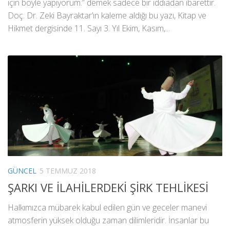
için böyle yapıyorum.” demek sadece bir iddiadan ibarettir.
Doç. Dr. Zeki Bayraktar’ın kaleme aldığı bu yazı, Kitap ve
Hikmet dergisinde 11. Sayı 3. Yıl Ekim, Kasım,...
GÜNCEL
5 TEMMUZ 2018
ŞARKI VE İLAHİLERDEKİ ŞİRK TEHLİKESİ
Halkımızca mübarek kabul edilen gün ve geceler manevi
atmosferin yüksek olduğu zaman dilimleridir. İnsanlar bu