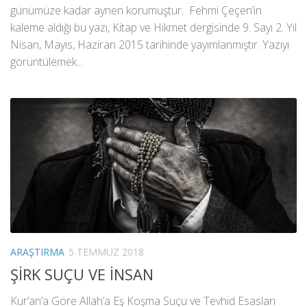
günümüze kadar aynen korumuştur. Fehmi Çeçen’in
kaleme aldığı bu yazı, Kitap ve Hikmet dergisinde 9. Sayı 2. Yıl
Nisan, Mayıs, Haziran 2015 tarihinde yayımlanmıştır. Yazıyı
görüntülemek...
ARAŞTIRMA
5 TEMMUZ 2018
ŞİRK SUÇU VE İNSAN
Kur’an’a Göre Allah’a Eş Koşma Suçu ve Tevhid Esasları