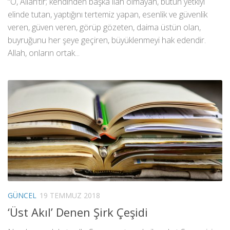
“O, Allah’tır; kendinden başka ilah olmayan, bütün yetkiyi
elinde tutan, yaptığını tertemiz yapan, esenlik ve güvenlik
veren, güven veren, görüp gözeten, daima üstün olan,
buyruğunu her şeye geçiren, büyüklenmeyi hak edendir.
Allah, onların ortak...
GÜNCEL
19 TEMMUZ 2018
‘Üst Akıl’ Denen Şirk Çeşidi