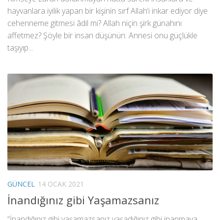
hayvanlara iyilik yapan bir kişinin sırf Allah’ı inkar ediyor diye
cehenneme gitmesi âdil mi? Allah niçin şirk günahını
affetmez? Şöyle bir insan düşünün: Annesi onu güçlükle
taşıyıp...
GÜNCEL
14 OCAK 2021
İnandığınız gibi Yaşamazsanız
“İnandığınız gibi yaşamazsanız yaşadığınız gibi inanmaya