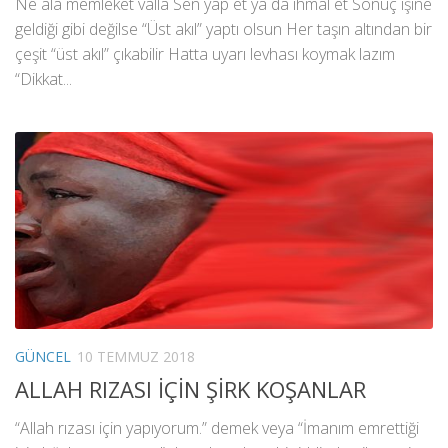
Ne ala memleket valla Sen yap et ya da ihmal et Sonuç işine
geldiği gibi değilse “Üst akıl” yaptı olsun Her taşın altından bir
çeşit “üst akıl” çıkabilir Hatta uyarı levhası koymak lazım
“Dikkat...
GÜNCEL
10 TEMMUZ 2018
ALLAH RIZASI İÇİN ŞİRK KOŞANLAR
“Allah rızası için yapıyorum.” demek veya “İmanım emrettiği