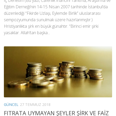
İç Denetim (Bu yazı, Caferilik İnancını Tanıtma, Araştırma ve
Eğitim Derneği’nin 14-15 Nisan 2007 tarihinde İstanbul’da
düzenlediği “Fikirde Uzlaşı, Eylemde Birlik” uluslararası
sempozyumunda sunulmak üzere hazırlanmıştır.)
Hristiyanlıkta şirk en büyük günahtır. “Birinci emir şirki
yasaklar. Allah’tan başka...
GÜNCEL
27 TEMMUZ 2018
FITRATA UYMAYAN ŞEYLER ŞİRK VE FAİZ