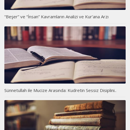
“Beşer” ve “İnsan” Kavramların Analizi ve Kur’ana Arzı
Sünnetullah ile Mucize Arasında: Kudretin Sessiz Disiplini..