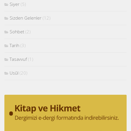
Siyer
(5)
Sizden Gelenler
(12)
Sohbet
(2)
Tarih
(3)
Tasavvuf
(1)
Usûl
(20)