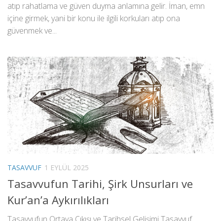
atıp rahatlama ve güven duyma anlamına gelir. İman, emn
içine girmek, yani bir konu ile ilgili korkuları atıp ona
güvenmek ve...
TASAVVUF
1 EYLÜL 2025
Tasavvufun Tarihi, Şirk Unsurları ve
Kur’an’a Aykırılıkları
Tasavvufun Ortaya Çıkışı ve Tarihsel Gelişimi Tasavvuf