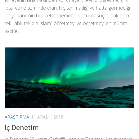
iptal etme azminde olan, hiç tanımadığı ve hatta görmediği
bir yabancının bile cehennemden kurtulması için, hak olan
tek ilahlı, tek din İslam’ı öğretmeyi ve öğretmeyi en mühim
vazife...
ARAŞTIRMA
11 ARALIK 2018
İç Denetim