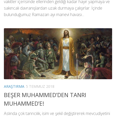
vakitler içerisinde ellerinden geldiği kadar hayır yapmaya ve
sakıncalı davranışlardan uzak durmaya çalışırlar. İçinde
bulunduğumuz Ramazan ayı manevi havası...
ARAŞTIRMA
5 TEMMUZ 2018
BEŞER MUHAMMED’DEN TANRI
MUHAMMED’E!
Aslında çok tanrıcılık, isim ve şekil değiştirerek mevcudiyetini