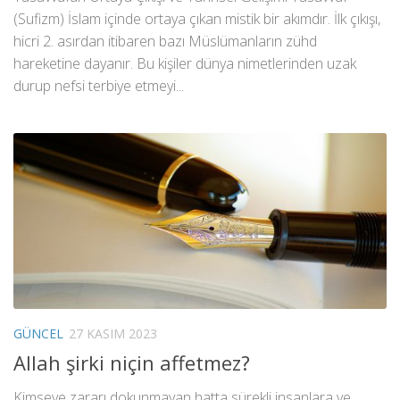
(Sufizm) İslam içinde ortaya çıkan mistik bir akımdır. İlk çıkışı,
hicri 2. asırdan itibaren bazı Müslümanların zühd
hareketine dayanır. Bu kişiler dünya nimetlerinden uzak
durup nefsi terbiye etmeyi...
GÜNCEL
27 KASIM 2023
Allah şirki niçin affetmez?
Kimseye zararı dokunmayan hatta sürekli insanlara ve