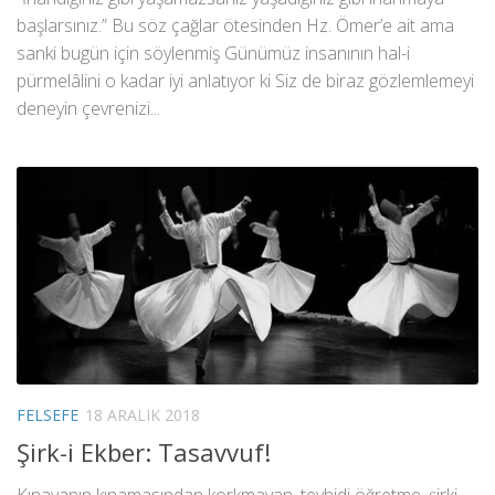
başlarsınız.” Bu söz çağlar ötesinden Hz. Ömer’e ait ama
sanki bugün için söylenmiş Günümüz insanının hal-i
pürmelâlini o kadar iyi anlatıyor ki Siz de biraz gözlemlemeyi
deneyin çevrenizi...
FELSEFE
18 ARALIK 2018
Şirk-i Ekber: Tasavvuf!
Kınayanın kınamasından korkmayan, tevhidi öğretme, şirki