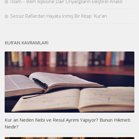
İslam – Bilim İlişkisine Dair Önyargıların Eleştirel Analizi
Sessiz Raflardan Hayata İnmiş Bir Kitap: Kur’an
KUR’AN KAVRAMLARI
Kur an Neden Nebi ve Resul Ayrımı Yapıyor? Bunun Hikmeti
Nedir?