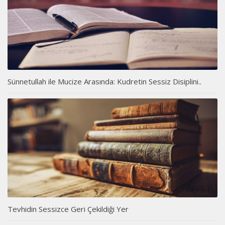
Sünnetullah ile Mucize Arasında: Kudretin Sessiz Disiplini..
Tevhidin Sessizce Geri Çekildiği Yer