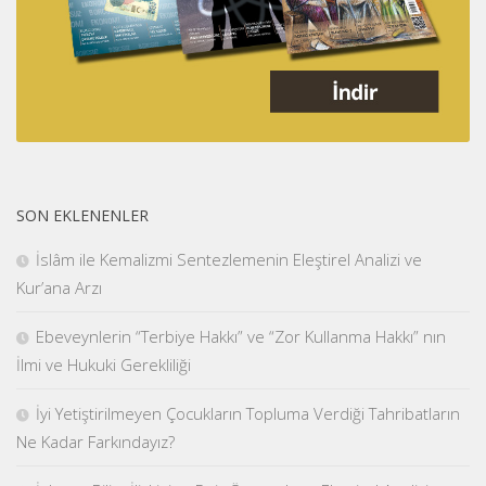
SON EKLENENLER
İslâm ile Kemalizmi Sentezlemenin Eleştirel Analizi ve
Kur’ana Arzı
Ebeveynlerin “Terbiye Hakkı” ve “Zor Kullanma Hakkı” nın
İlmi ve Hukuki Gerekliliği
İyi Yetiştirilmeyen Çocukların Topluma Verdiği Tahribatların
Ne Kadar Farkındayız?