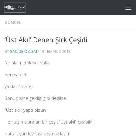
Skip to content
GÜNCEL
‘Üst Akıl’ Denen Şirk Çeşidi
BY
SACIDE ÖZLEM
·
19 TEMMUZ 2018
Ne ala memleket valla
Sen yap et
ya da ihmal et
Sonuç işine geldiği gibi değilse
“Üst akıl” yaptı olsun
Her taşın altından bir çeşit “üst akıl” çıkabilir
Hatta uyarı levhası koymak lazım