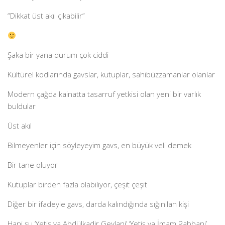
“Dikkat üst akıl çıkabilir”
Şaka bir yana durum çok ciddi
Kültürel kodlarında gavslar, kutuplar, sahibüzzamanlar olanlar
Modern çağda kainatta tasarruf yetkisi olan yeni bir varlık
buldular
Üst akıl
Bilmeyenler için söyleyeyim gavs, en büyük veli demek
Bir tane oluyor
Kutuplar birden fazla olabiliyor, çeşit çeşit
Diğer bir ifadeyle gavs, darda kalındığında sığınılan kişi
Hani şu ‘Yetiş ya Abdülkadir Geylani’ ‘Yetiş ya İmam Rabbani’