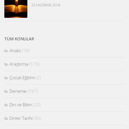
23 HAZIRAN 2018
TÜM KONULAR
Analiz
(18)
Araştırma
(175)
Çocuk Eğitimi
(2)
Deneme
(197)
Din ve Bilim
(20)
Dinler Tarihi
(35)