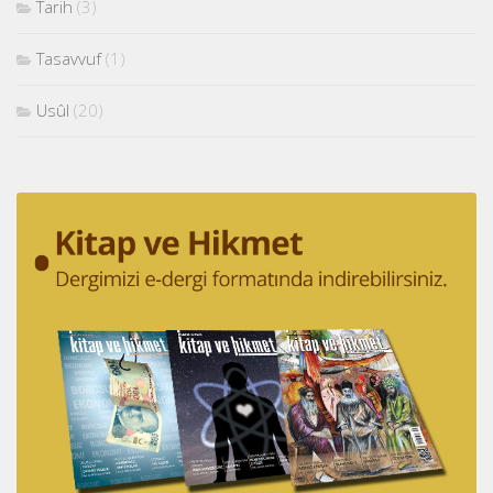
Tarih
(3)
Tasavvuf
(1)
Usûl
(20)