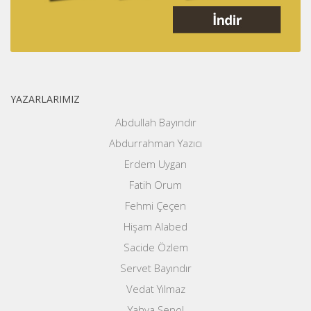
YAZARLARIMIZ
Abdullah Bayındır
Abdurrahman Yazıcı
Erdem Uygan
Fatih Orum
Fehmi Çeçen
Hişam Alabed
Sacide Özlem
Servet Bayındır
Vedat Yılmaz
Yahya Şenol