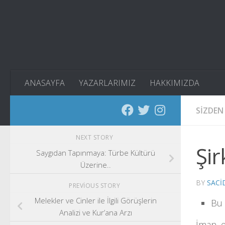
Skip to content
ANASAYFA
YAZARLARIMIZ
HAKKIMIZDA
SIZDEN
NEXT STORY
Şir
Saygıdan Tapınmaya: Türbe Kültürü
Üzerine..
BY
SACI
PREVIOUS STORY
Melekler ve Cinler ile İlgili Görüşlerin
Bu 
Analizi ve Kur’ana Arzı
İman, emn (أمن) kökündendir. Emn, korkuyu 