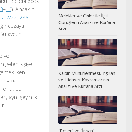
abul edilebilecek
13
–
14
). Ancak bu
Melekler ve Cinler ile İlgili
ra 2/22,
286
).
Görüşlerin Analizi ve Kur’ana
ğır cezaya
Arzı
 Bu ayetin
e ve
en gelen kişiye
gerçek iken
Kalbin Mühürlenmesi, İnşirah
ve Hidayet Kavramlarının
 hesaba
Analizi ve Kur’ana Arzı
in onu, bu
i, aynı şeyin iki
ir.
“Beşer” ve “İnsan”