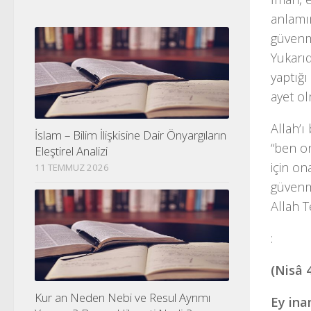
anlamın
güvenm
Yukarıd
yaptığı 
ayet o
Allah’ı 
İslam – Bilim İlişkisine Dair Önyargıların
“ben on
Eleştirel Analizi
için o
11 TEMMUZ 2026
güvenme
Allah T
:
(Nisâ 
Kur an Neden Nebi ve Resul Ayrımı
Ey ina