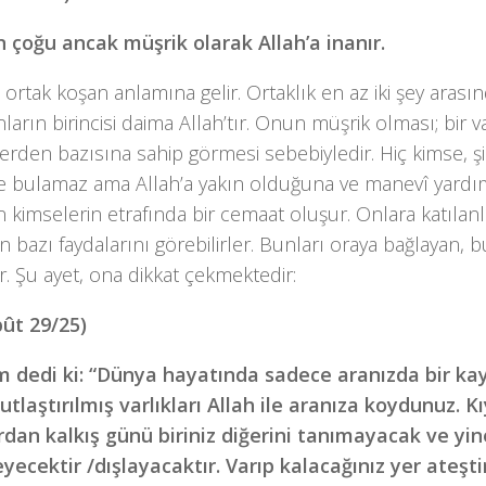
n çoğu ancak müşrik olarak Allah’a inanır.
 ortak koşan anlamına gelir. Ortaklık en az iki şey arası
nların birincisi daima Allah’tır. Onun müşrik olması; bir va
lerden bazısına sahip görmesi sebebiyledir. Hiç kimse, ş
e bulamaz ama Allah’a yakın olduğuna ve manevî yardı
n kimselerin etrafında bir cemaat oluşur. Onlara katılan
 bazı faydalarını görebilirler. Bunları oraya bağlayan, 
idir. Şu ayet, ona dikkat çekmektedir:
ût 29/25)
m dedi ki: “Dünya hayatında sadece aranızda bir k
putlaştırılmış varlıkları Allah ile aranıza koydunuz. 
dan kalkış günü biriniz diğerini tanımayacak ve yine 
eyecektir /dışlayacaktır. Varıp kalacağınız yer ateşti