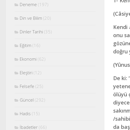
1- Ken
Deneme
(197)
(Câsiy
Din ve Bilim
(20)
Kendi 
Dinler Tarihi
(35)
onu sa
gözüne
Eğitim
(16)
doğru 
Ekonomi
(62)
(Yûnus
Eleştiri
(12)
De ki:
yetene
Felsefe
(25)
ölüyü 
Güncel
(292)
diyece
sakınm
Hadis
(15)
/sahibi
da baş
İbadetler
(66)