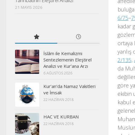
Tahribatının Eleştirel Analizi
affedile
21 MAYIS 2026
buluğa 
6/75
–
7
kadar g
gözlem
ortaya 
yanlış 
İslâm ile Kemalizmi
2/135,
Sentezlemenin Eleştirel
Analizi ve Kur’ana Arzı
da Muh
6 AĞUSTOS 2026
değille
göre ya
Kur’an’da Namaz Vakitleri
ve İmsak
ekibin 
22 HAZIRAN 2018
kabul e
gelenek
HAC VE KURBAN
Muhamm
22 HAZIRAN 2018
Müslüma