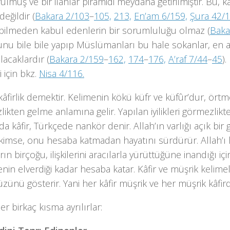
ulmuş ve bir ilahlar piramidi meydana getirilmiştir. Bu, k
değildir (
Bakara 2/103
–
105,
213,
En’am 6/159,
Şura 42/
, bilmeden kabul edenlerin bir sorumluluğu olmaz (
Baka
nu bile bile yapıp Müslümanları bu hale sokanlar, en a
ılacaklardır (
Bakara 2/159
–
162,
174
–
176,
A’raf 7/44
–
45
).
 için bkz.
Nisa 4/116.
kâfirlik demektir. Kelimenin kökü küfr ve küfûr’dur, örtm
ikten gelme anlamına gelir. Yapılan iyilikleri görmezlikt
a kâfir, Türkçede nankör denir. Allah’ın varlığı açık bir 
 kimse, onu hesaba katmadan hayatını sürdürür. Allah’ı
rın birçoğu, ilişkilerini aracılarla yürüttüğüne inandığı iç
nin elverdiği kadar hesaba katar. Kâfir ve müşrik kelimeler
yüzünü gösterir. Yani her kâfir müşrik ve her müşrik kâfird
er birkaç kısma ayrılırlar: