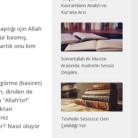
Kavramların Analizi ve
Kur’ana Arzı
ptığı için Allah
hür basmış,
artık onu kim
Sünnetullah ile Mucize
Arasında: Kudretin Sessiz
Disiplini..
 görme (basiret)
n, diriden de
Allah’tır!”
aktan
iniz
Tevhidin Sessizce Geri
ir? Nasıl oluyor
Çekildiği Yer