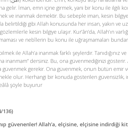
a gelir. İman, emn içine girmek, yani bir konu ile ilgili k
ek ve inanmak demektir. Bu sebeple iman, kesin bilgiye
a belirtildiği gibi Allah konusunda her insan, yakın ve 
gözlemlerle kesin bilgiye ulaşır. Kur’ân’da, Allah’ın varlığın
lmaması ve nebîlerin bu konu ile uğraşmamaları bundan
bilmek ile Allah’a inanmak farklı şeylerdir. Tanıdığınız ve bi
a inanmam” dersiniz. Bu, ona güvenmediğinizi gösterir.
na güvenmek gerekir. Ona güvenmek, onun bütün emir v
kle olur. Herhangi bir konuda gösterilen güvensizlik, im
eâlâ şöyle buyurur
4/136)
nıp güvenenler! Allah’a, elçisine, elçisine indirdiği 