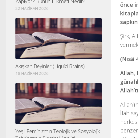
Yapıyor? Bunun Hikmeti Nedir?
önce i
22 HAZIRAN 2026
kitapl
sapkın
Şirk, A
vermekt
(Nisâ 
Akışkan Beyinler (Liquid Brains)
Allah,
18 HAZIRAN 2026
günahl
Allah’
Allah’ı
İlah sa
herkes b
benzer 
Yeşil Feminizmin Teolojik ve Sosyolojik