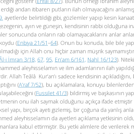
ceğini gösterir (
Enfal 8/27
). Bunun örneği İbrahim aleyh
erdiği andan itibaren putların ilah olmayacağını anlamı
9.
ayetlerde belirtildiği gibi, gözlemler yapıp kesin kanaa
ezegenin, ayın ve güneşin, kendisinin rabbi olduğuna in
ler sonucunda onların rab olamayacaklarını anlar anlam
koydu (
Enbiya 21/51
–
64
). Onun bu konuda, bile bile yap
olmadığı için Allah onu hiçbir zaman müşrik saymamıştır
Âl-i İmran 3/18,
67,
95,
En’am 6/161,
Nahl 16/123
). Nit
ammed aleyhisselamın ve ilim adamlarının ilah yapıldığ
rdir. Allah Teâlâ Kur’an’ı sadece kendisinin açıkladığını,
ptığını (
A’raf 7/52
), bu açıklamalara, konuyu bilenlerden
ulaşabileceğini (
Fussilet 41/3
) bildirmiş ve başkasının ya
tmenin onu ilah saymak olduğunu açıkça ifade etmiştir 
sel yapı, birçok ayeti gizlemiş, bir çoğuna da yanlış anl
ed aleyhisselamın da ayetleri açıklama yetkisinin old
nlara kabul ettirmiştir. Bu yetki alimlere de verilerek