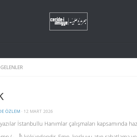
 GELENLER
k
DE ÖZLEM
·
12 MART 2026
yazılar İstanbullu Hanımlar çalışmaları kapsamında hazı
atıp rahatlama ve güven duyma