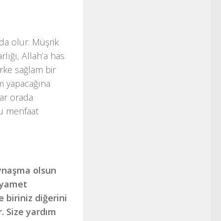
nda olur. Müşrik
rlığı, Allah’a has
irke sağlam bir
m yapacağına
lar orada
bu menfaat
aynaşma olsun
Kıyamet
biriniz diğerini
r. Size yardım