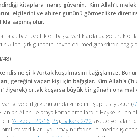
ndirdiği kitaplara inanıp güvenin. Kim Allah’ı, melekl
arını, elçilerini ve ahiret gününü görmezlikte direnir
lıkla sapmış olur.
llah’a ait bazı özellikleri başka varlıklarda da görerek onla
ir. Allah, şirk günahını tövbe edilmediği takdirde bağışl
4/48)
 kendisine şirk /ortak koşulmasını bağışlamaz. Bunun
arı, gereğini yapan kişi için bağışlar. Kim Allah’a (‘
tır’ diyerek) ortak koşarsa büyük bir günahı ona mal 
n varlığı ve birliği konusunda kimsenin şüphesi yoktur (
A
yılanlar, Allah ile araya konan aracılardır. Heykelin ilah
ilir (
Ankebut 29/16
–
25
).
Bakara 2/22
. ayette yer alan “b
nitelikte varlıklar uydurmayın.” ifadesi, bilmeden işlene