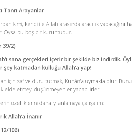
cı Tanrı Arayanlar
rdan kimi, kendi ile Allah arasında aracılık yapacağını hay
r. Oysa bu boş bir kuruntudur.
 39/2)
b’ı sana gerçekleri içerir bir şekilde biz indirdik. Ö
ir şey katmadan kulluğu Allah’a yap!
llah için saf ve duru tutmak, Kur’ân’a uymakla olur. Bunu
ık elde etmeyi düşünmeyenler yapabilirler.
erin özelliklerini daha iyi anlamaya çalışalım:
rik Allah’a İnanır
 12/106)