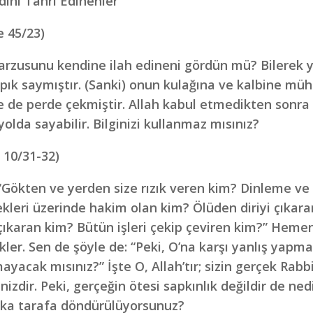
dini Tanrı Edinenler
e 45/23)
arzusunu kendine ilah edineni gördün mü? Bilerek ya
pık saymıştır. (Sanki) onun kulağına ve kalbine mü
 de perde çekmiştir. Allah kabul etmedikten sonra 
yolda sayabilir. Bilginizi kullanmaz mısınız?
 10/31-32)
 “Gökten ve yerden size rızık veren kim? Dinleme ve
kleri üzerinde hakim olan kim? Ölüden diriyi çıkara
çıkaran kim? Bütün işleri çekip çeviren kim?” Hemen “
kler. Sen de şöyle de: “Peki, O’na karşı yanlış yapm
ayacak mısınız?” İşte O, Allah’tır; sizin gerçek Rabb
nizdir. Peki, gerçeğin ötesi sapkınlık değildir de ned
ka tarafa döndürülüyorsunuz?