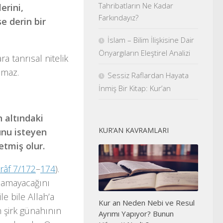
Tahribatların Ne Kadar
erini,
Farkındayız?
se derin bir
İslam – Bilim İlişkisine Dair
Önyargıların Eleştirel Analizi
ra tanrısal nitelik
amaz.
Sessiz Raflardan Hayata
İnmiş Bir Kitap: Kur’an
 altındaki
KUR’AN KAVRAMLARI
bunu isteyen
etmiş olur.
’râf 7/172
–
174
).
 olamayacağını
ile bile Allah’a
Kur an Neden Nebi ve Resul
n şirk günahının
Ayrımı Yapıyor? Bunun