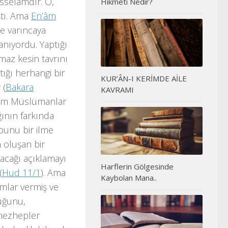
isselamdır. O,
Hikmeti Nedir?
ştı. Ama
En’âm
te varıncaya
anıyordu. Yaptığı
az kesin tavrını
tığı herhangi bir
KUR’ÂN-I KERİMDE AİLE
 (
Bakara
KAVRAMI
ekim Müslümanlar
ının farkında
 bunu bir ilme
 oluşan bir
pacağı açıklamayı
Harflerin Gölgesinde
(
Hud 11/1
). Ama
Kaybolan Mana..
amlar vermiş ve
uğunu,
 mezhepler