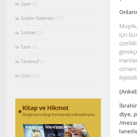
Siyer
(5)
Onları
Sizden Gelenler
(12)
Müşrik,
Sohbet
(2)
için bu
özellik
Tarih
(3)
gerekç
inanıla
Tasavvuf
(1)
olmanın
Usûl
(20)
ilişkis
(Ankeb
İbrahi
diye, 
/mezar
lanetl