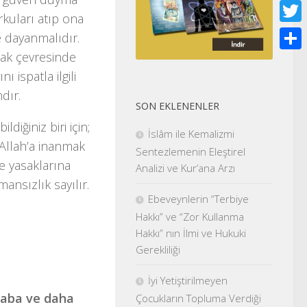
Face
orkuları atıp ona
Twitt
 dayanmalıdır.
uzak çevresinde
Shar
ı ispatla ilgili
dır.
SON EKLENENLER
ldiğiniz biri için;
İslâm ile Kemalizmi
 Allah’a inanmak
Sentezlemenin Eleştirel
e yasaklarına
Analizi ve Kur’ana Arzı
ansızlık sayılır.
Ebeveynlerin “Terbiye
Hakkı” ve “Zor Kullanma
Hakkı” nın İlmi ve Hukuki
Gerekliliği
İyi Yetiştirilmeyen
kitaba ve daha
Çocukların Topluma Verdiği