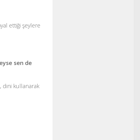
al ettiği şeylere
yleyse sen de
, dini kullanarak