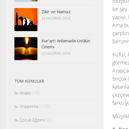
oluştur
bir şey 
Zikir ve Namaz
yapıyı
22 HAZIRAN 2018
Ama bu
çarptır
Kur’an’ı Anlamada Usûlün
benzeri
Önemi
23 HAZIRAN 2018
Küfür, 
görmezl
Arapçad
birçok
TÜM KONULAR
katanla
Analiz
(18)
çerçeve
farklı 
Araştırma
(175)
Müşrikl
Çocuk Eğitimi
(2)