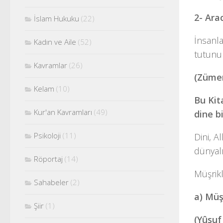
2- Ara
İslam Hukuku
(22)
İnsanla
Kadın ve Aile
(52)
tutunu
Kavramlar
(26)
(Zümer
Kelam
(10)
Bu Kita
Kur'an Kavramları
(49)
dine b
Psikoloji
(11)
Dini, A
dünyal
Röportaj
(14)
Müşrikl
Sahabeler
(2)
a) Müş
Şiir
(1)
(Yûsuf