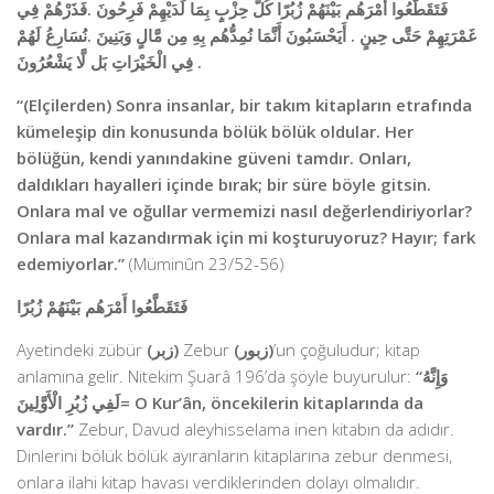
فَتَقَطَّعُوا أَمْرَهُم بَيْنَهُمْ زُبُرًا كُلُّ حِزْبٍ بِمَا لَدَيْهِمْ فَرِحُونَ .فَذَرْهُمْ فِي
غَمْرَتِهِمْ حَتَّى حِينٍ . أَيَحْسَبُونَ أَنَّمَا نُمِدُّهُم بِهِ مِن مَّالٍ وَبَنِينَ .نُسَارِعُ لَهُمْ
فِي الْخَيْرَاتِ بَل لَّا يَشْعُرُونَ .
“(Elçilerden) Sonra insanlar, bir takım kitapların etrafında
kümeleşip din konusunda bölük bölük oldular. Her
bölüğün, kendi yanındakine güveni tamdır. Onları,
daldıkları hayalleri içinde bırak; bir süre böyle gitsin.
Onlara mal ve oğullar vermemizi nasıl değerlendiriyorlar?
Onlara mal kazandırmak için mi koşturuyoruz? Hayır; fark
edemiyorlar.”
(Müminûn 23/52-56)
فَتَقَطَّعُوا أَمْرَهُم بَيْنَهُمْ زُبُرًا
Ayetindeki zübür
(زبر)
Zebur
(زبور)
’un çoğuludur; kitap
anlamına gelir. Nitekim Şuarâ 196’da şöyle buyurulur:
“وَإِنَّهُ
لَفِي زُبُرِ الْأَوَّلِينَ= O Kur’ân, öncekilerin kitaplarında da
vardır.”
Zebur, Davud aleyhisselama inen kitabın da adıdır.
Dinlerini bölük bölük ayıranların kitaplarına zebur denmesi,
onlara ilahi kitap havası verdiklerinden dolayı olmalıdır.