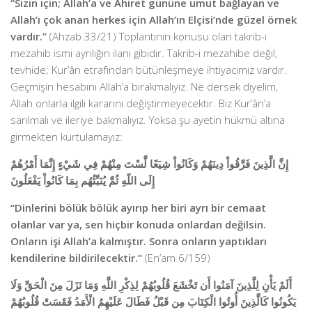
“Sizin için; Allah’a ve Ahiret gününe umut bağlayan ve
Allah’ı çok anan herkes için Allah’ın Elçisi’nde güzel örnek
vardır.”
(Ahzab 33/21) Toplantının konusu olan takrib-i
mezahib ismi ayrılığın ilanı gibidir. Takrib-i mezahibe değil,
tevhide; Kur’ân etrafından bütünleşmeye ihtiyacımız vardır.
Geçmişin hesabını Allah’a bırakmalıyız. Ne dersek diyelim,
Allah onlarla ilgili kararını değiştirmeyecektir. Biz Kur’ân’a
sarılmalı ve ileriye bakmalıyız. Yoksa şu ayetin hükmü altına
girmekten kurtulamayız:
إِنَّ الَّذِينَ فَرَّقُواْ دِينَهُمْ وَكَانُواْ شِيَعًا لَّسْتَ مِنْهُمْ فِي شَيْءٍ إِنَّمَا أَمْرُهُمْ
إِلَى اللّهِ ثُمَّ يُنَبِّئُهُم بِمَا كَانُواْ يَفْعَلُونَ
“Dinlerini bölük bölük ayırıp her biri ayrı bir cemaat
olanlar var ya, sen hiçbir konuda onlardan değilsin.
Onların işi Allah’a kalmıştır. Sonra onların yaptıkları
kendilerine bildirilecektir.”
(En’am 6/159)
أَلَمْ يَأْنِ لِلَّذِينَ آمَنُوا أَن تَخْشَعَ قُلُوبُهُمْ لِذِكْرِ اللَّهِ وَمَا نَزَلَ مِنَ الْحَقِّ وَلَا
يَكُونُوا كَالَّذِينَ أُوتُوا الْكِتَابَ مِن قَبْلُ فَطَالَ عَلَيْهِمُ الْأَمَدُ فَقَسَتْ قُلُوبُهُمْ