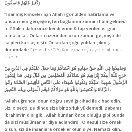
وَكَثِيرٌ مِّنْهُمْ فَاسِقُونَ
“İnanmış kimseler için Allah’ı gönülden hatırlama ve
ondan inen gerçeğe içten bağ­lanma zamanı hâlâ gel­medi
mi? Sakın daha önce kendilerine Kitap verilen­ler gibi
olmasınlar. Onların üze­rinden uzun za­man geçmişti de
kalpleri katılaşmıştı. On­lardan çoğu yoldan çıkmış
durumdadır.”
(Hadid 57/16) Konuşmamı şu ayetle bitirmek
isterim:
وَجَاهِدُوا فِي اللَّهِ حَقَّ جِهَادِهِ هُوَ اجْتَبَاكُمْ وَمَا جَعَلَ عَلَيْكُمْ فِي الدِّينِ مِنْ
حَرَجٍ مِّلَّةَ أَبِيكُمْ إِبْرَاهِيمَ هُوَ سَمَّاكُمُ الْمُسْلِمينَ مِن قَبْلُ وَفِي هَذَا لِيَكُونَ
الرَّسُولُ شَهِيدًا عَلَيْكُمْ وَتَكُونُوا شُهَدَاء عَلَى النَّاسِ فَأَقِيمُوا الصَّلَاةَ وَآتُوا
الزَّكَاةَ وَاعْتَصِمُوا بِاللَّهِ هُوَ مَوْلَاكُمْ فَنِعْمَ الْمَوْلَى وَنِعْمَ النَّصِيرُ .
“Allah uğrunda, onun doğru saydığı cihad ile cihad edin.
Sizi o seçti. Bu dinde size bir zorluk yüklemedi. Babanız
İbrahim’in dini gibi. Allah bundan önce olduğu gibi bunda
da sizi müslümanlar diye adlandırdı. O Resul size örnek
olsun, siz de insanlara örnekler olun diye. Namazı kılın,