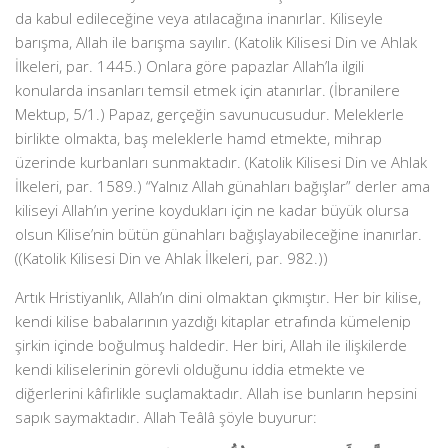
da kabul edileceğine veya atılacağına inanırlar. Kiliseyle
barışma, Allah ile barışma sayılır. (Katolik Kilisesi Din ve Ahlak
İlkeleri, par. 1445.) Onlara göre papazlar Al­lah’la ilgili
konularda insanları temsil etmek için atanırlar. (İbranilere
Mektup, 5/1.) Papaz, gerçeğin savunucusudur. Meleklerle
birlikte olmakta, baş meleklerle hamd etmekte, mihrap
üzerinde kurbanları sunmaktadır. (Katolik Kilisesi Din ve Ahlak
İlkeleri, par. 1589.) “Yalnız Allah günahları bağışlar” derler ama
kiliseyi Allah’ın yerine koydukları için ne kadar büyük olursa
olsun Kilise’nin bütün günahları bağışlayabileceğine inanırlar.
((Katolik Kilisesi Din ve Ahlak İlkeleri, par. 982.))
Artık Hristiyanlık, Allah’ın dini olmaktan çıkmıştır. Her bir kilise,
kendi kilise babalarının yazdığı kitaplar etrafında kümelenip
şirkin içinde boğulmuş haldedir. Her biri, Allah ile ilişkilerde
kendi kiliselerinin görevli olduğunu iddia etmekte ve
diğerlerini kâfirlikle suçlamaktadır. Allah ise bunların hepsini
sapık saymaktadır. Allah Teâlâ şöyle buyurur: