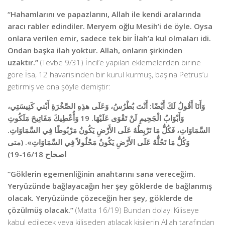
“Hahamlarını ve papazlarını, Allah ile kendi aralarında
aracı rabler edindiler. Meryem oğlu Mesih’i de öyle. Oysa
onlara verilen emir, sadece tek bir İlah’a kul olmaları idi.
Ondan başka ilah yoktur. Allah, onların şirkinden
uzaktır.”
(Tevbe 9/31) İncil’e yapılan eklemelerden birine
göre İsa, 12 havarisinden bir kurul kurmuş, başına Petrus’u
getirmiş ve ona şöyle demiştir:
وَأَنَا أَقُولُ لَكَ أَيْضًا: أَنْتَ بُطْرُسُ، وَعَلَى هذِهِ الصَّخْرَةِ أَبْني كَنِيسَتِي،
وَأَبْوَابُ الْجَحِيمِ لَنْ تَقْوَى عَلَيْهَا. 19 وَأُعْطِيكَ مَفَاتِيحَ مَلَكُوتِ
السَّمَاوَاتِ، فَكُلُّ مَا تَرْبِطُهُ عَلَى الأَرْضِ يَكُونُ مَرْبُوطًا فِي السَّمَاوَاتِ.
وَكُلُّ مَا تَحُلُّهُ عَلَى الأَرْضِ يَكُونُ مَحْلُولاً فِي السَّمَاوَاتِ». (متى
اصحاح 16/18-19)
“Göklerin egemenliğinin anahtarını sana vereceğim.
Yeryüzünde bağlayacağın her şey göklerde de bağlanmış
olacak. Yeryüzünde çözeceğin her şey, göklerde de
çözülmüş olacak.”
(Matta 16/19) Bundan dolayı Kiliseye
kabul edilecek veya kiliseden atılacak kişilerin Allah tarafından