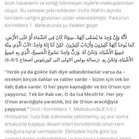
kısım havarilerin ve kimliği bilinmeyen kişilerin mektuplarından
oluşur. Bu sebeple şirki reddeden İncil’e Allah’ın dışında
tanrıların varlığını gösteren sözler eklenebilmiştir. Pavlus’un
Korintililere 1. Mektubunda şu ifadeler geçer:
لأَنَّهُ وَإِنْ وُجِدَ مَا يُسَمَّى آلِهَةً، سِوَاءٌ كَانَ فِي السَّمَاءِ أَوْ عَلَى الأَرْضِ،
كَمَا يُوجَدُ آلِهَةٌ كَثِيرُونَ وَأَرْبَابٌ كَثِيرُونَ. لكِنْ لَنَا إِلهٌ وَاحِدٌ: الآبُ الَّذِي مِنْهُ
جَمِيعُ الأَشْيَاءِ، وَنَحْنُ لَهُ. وَرَبٌّ وَاحِدٌ: يَسُوعُ الْمَسِيحُ، الَّذِي بِهِ جَمِيعُ
الأَشْيَاءِ، وَنَحْنُ بِهِ. (رسالة بولس الاولى الى كورنثوس اصحاح 8/5-6)
“Yerde ya da gökte ilah diye adlandırılanlar varsa da –
nitekim birçok ilahlar ve rabler vardır – bizim için tek bir
ilah; Baba vardır. O her şeyin kaynağıdır ve biz O’nun için
yaşıyoruz. Tek bir Rab var, O da İsa Mesih’tir. Her şey
O’nun aracılığıyla yaratıldı, biz de O’nun aracılığıyla
yaşıyoruz.”
(İncil / Korintililere 1. Mektubunda 8:5-6.)
Hristiyanlar, İsa’yı Rab edinmekle yetinmemiş, üç asır sonra
Antakya’da başlayıp devam eden konsillerinde onun tanrı
olduğuna karar vermişlerdir. Elimizdeki İncil’e göre İsa
çarmıha gerilip defnedildikten üç gün sonra kabrinden çıkmış,