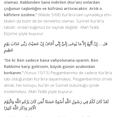
olamaz. Rabbinden Sana indirilen (Kur’an) onlardan
çoğunun taşkınlığını ve küfrünü arttıracaktır. Artık o
kâfirlere üzülme.”
(Mâide 5/68) Kur’ân’a tam uymadıkça ehl-i
kitabın da bizim de bir temelimiz olamaz. Sünnet Kur’ân’a
tabidir; ondan bağımsız bir kaynak değildir. Allah Teâlâ
Elçisi’ne şöyle buyurur:
قل … إِنْ أَتَّبِعُ إِلاَّ مَا يُوحَى إِلَيَّ إِنِّي أَخَافُ إِنْ عَصَيْتُ رَبِّي عَذَابَ يَوْمٍ
عَظِيمٍ
“De ki: Ben sadece bana vahyolunana uyarım. Ben
Rabbime karşı gelirsem, büyük günün azabından
korkarım.”
(Yunus 10/15) Peygamberimiz de sadece Kur’ân’a
tabi olduğundan Kur’ân’a dayanmalıyız. Peygamberimizi örnek
almalı; her konuyu, Kur’ân ve Sünnet bütünlüğü içinde
incelemeliyiz. Allah Teâlâ şöyle buyurur:
لَقَدْ كَانَ لَكُمْ فِي رَسُولِ اللَّهِ أُسْوَةٌ حَسَنَةٌ لِّمَن كَانَ يَرْجُو اللَّهَ وَالْيَوْمَ
الْآخِرَ وَذَكَرَ اللَّهَ كَثِيرًا