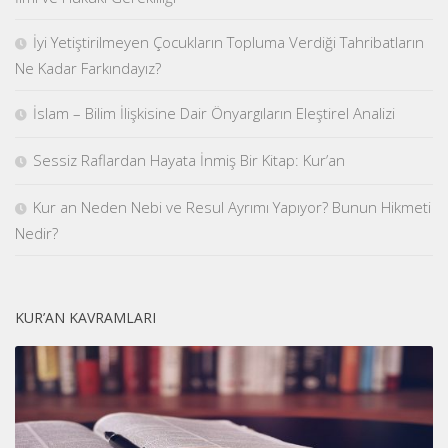
İyi Yetiştirilmeyen Çocukların Topluma Verdiği Tahribatların
Ne Kadar Farkındayız?
İslam – Bilim İlişkisine Dair Önyargıların Eleştirel Analizi
Sessiz Raflardan Hayata İnmiş Bir Kitap: Kur’an
Kur an Neden Nebi ve Resul Ayrımı Yapıyor? Bunun Hikmeti
Nedir?
KUR’AN KAVRAMLARI