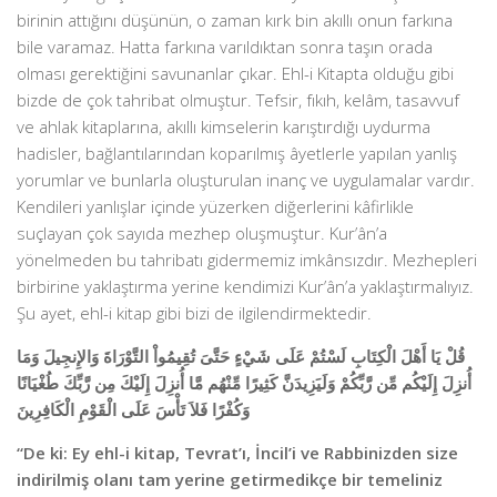
birinin attığını düşünün, o zaman kırk bin akıllı onun farkına
bile varamaz. Hatta farkına varıldıktan sonra taşın orada
olması gerektiğini savunanlar çıkar. Ehl-i Kitapta olduğu gibi
bizde de çok tahribat olmuştur. Tefsir, fıkıh, kelâm, tasavvuf
ve ahlak kitaplarına, akıllı kimselerin karıştırdığı uydurma
hadisler, bağlantılarından koparılmış âyetlerle yapılan yanlış
yorumlar ve bunlarla oluşturulan inanç ve uygulamalar vardır.
Kendileri yanlışlar içinde yüzerken diğerlerini kâfirlikle
suçlayan çok sayıda mezhep oluşmuştur. Kur’ân’a
yönelmeden bu tahribatı gidermemiz imkânsızdır. Mezhepleri
birbirine yaklaştırma yerine kendimizi Kur’ân’a yaklaştırmalıyız.
Şu ayet, ehl-i kitap gibi bizi de ilgilendirmektedir.
قُلْ يَا أَهْلَ الْكِتَابِ لَسْتُمْ عَلَى شَيْءٍ حَتَّىَ تُقِيمُواْ التَّوْرَاةَ وَالإِنجِيلَ وَمَا
أُنزِلَ إِلَيْكُم مِّن رَّبِّكُمْ وَلَيَزِيدَنَّ كَثِيرًا مِّنْهُم مَّا أُنزِلَ إِلَيْكَ مِن رَّبِّكَ طُغْيَانًا
وَكُفْرًا فَلاَ تَأْسَ عَلَى الْقَوْمِ الْكَافِرِينَ
“De ki: Ey ehl-i kitap, Tevrat’ı, İncil’i ve Rabbinizden size
indirilmiş olanı tam yerine getirmedikçe bir temeliniz