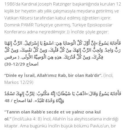
1986’da Kardinal Joseph Ratzinger başkanlığında kurulan 12
kişilik bir heyetin altı yıllık çalışmasıyla meydana getirilmiş ve
Vatikan Kilisesi tarafından kabul edilmiş öğretileri içerir.
Dominik PAMİR Türkçe’ye çevirmiş, Türkiye Episkoposlar
Konferansı adına neşredilmiştir.)) İncil’de şöyle geçer:
فَأَجَابَهُ يَسُوعُ:«إِنَّ أَوَّلَ كُلِّ الْوَصَايَا هِيَ: اسْمَعْ يَا إِسْرَائِيلُ. الرَّبُّ إِلهُنَا
رَبٌّ وَاحِدٌ. وَتُحِبُّ الرَّبَّ إِلهَكَ مِنْ كُلِّ قَلْبِكَ، وَمِنْ كُلِّ نَفْسِكَ، وَمِنْ كُلِّ
فِكْرِكَ، وَمِنْ كُلِّ قُدْرَتِكَ. هذِهِ هِيَ الْوَصِيَّةُ الأُولَى. ( مرقس
اصحاح 12/29-30)
“Dinle ey İsrail, Allah’ımız Rab, bir olan Rab’dir”.
(İncil,
Markos 12/29)
فَأَجَابَهُ يَسُوعُ وَقَالَ:«اذْهَبْ يَا شَيْطَانُ! إِنَّهُ مَكْتُوبٌ: لِلرَّبِّ إِلهِكَ تَسْجُدُ
وَإِيَّاهُ وَحْدَهُ تَعْبُدُ». لقا اصحاح / 48
“Tanrın olan Rabb’e secde et ve yalnız ona kul
ol.”
(İncil/Luka 4: 8) İncil, Allah’ın İsa aleyhisselama indirdiği
kitaptır. Ama bugünkü İncil’in büyük bölümü Pavlus’un, bir