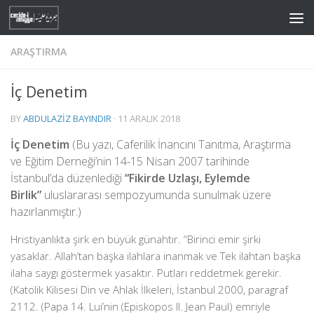
Skip to content
ARAŞTIRMA
İç Denetim
BY
ABDULAZIZ BAYINDIR
·
11 ARALIK 2018
İç Denetim
(Bu yazı, Caferilik İnancını Tanıtma, Araştırma
ve Eğitim Derneği’nin 14-15 Nisan 2007 tarihinde
İstanbul’da düzenlediği
“Fikirde Uzlaşı, Eylemde
Birlik”
uluslararası sempozyumunda sunulmak üzere
hazırlanmıştır.)
Hristiyanlıkta şirk en büyük günahtır. “Birinci emir şirki
yasaklar. Allah’tan başka ilahlara inanmak ve Tek ilahtan başka
ilaha saygı göstermek yasaktır. Putları reddetmek gerekir.
(Katolik Kilisesi Din ve Ahlak İlkeleri, İstanbul 2000, paragraf
2112. (Papa 14. Lui’nin (Episkopos II. Jean Paul) emriyle