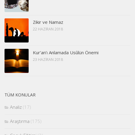
Zikir ve Namaz
22 HAZIRAN 2018
Kur’an’ı Anlamada Usûlün Önemi
23 HAZIRAN 2018
TÜM KONULAR
Analiz
(17)
Araştırma
(175)