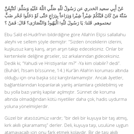
عَنْ أَبِي سعيد الخدري عن رَسُولُ للّهِ صَلَّي اللّهُ عَلَيْهِ وَسَلَّمَ: لَتَتَّبِعُنَّ
سُنَّةَ مَنْ كَانَ قَبْلَكُمْ شِبْراً شِبْرا وَذِرَاعاً بِذِرَاعٍ حَتَّى لَوْ دَخَلُوا جُحْر ضَبٍّ
تبعتموهم. قَلنا: يَا رَسُولَ للّهِ! الْيَهُودُ وَالنَّصَارَى؟ قَالَ: فَمَنْ ؟
Ebu Saîd el-Hudrî’nin bildirdiğine göre Allah’ın Elçisi sallallahu
aleyhi ve sellem şöyle demiştir: “Sizden öncekilerin izlerini,
kuşkusuz karış karış, arşın arşın takip edeceksiniz. Onlar bir
kertenkele deliğine girseler, siz arkalarından gideceksiniz.
Dedik ki; “Yahudi ve Hristiyanlar mı?” -Ya kim olabilir? dedi”.
(Buhârî, İ’tisam bi’ssünne, 14.) Kur’ân Allah’ın koruması altında
olduğu için ona başka söz karıştırılamamıştır. Ancak âyetler,
bağlantılarından koparılarak yanlış anlamlara çekilebilmiş ve
bu yolla bazı yanlış kapılar açılmıştır. Sünnet de koruma
altında olmadığından kötü niyetliler daha çok, hadis uydurma
yoluna yönelmişlerdir.
Güzel bir atasözümüz vardır; “bir deli bir kuyuya bir taş atmış,
kırk akıllı çıkaramamış” derler. Deli, kuyuya taşı, usulüne uygun
atamayacağı için onu fark etmek kolaydır. Bir de taşı akıllı