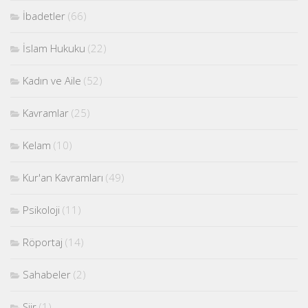
İbadetler
(66)
İslam Hukuku
(22)
Kadın ve Aile
(52)
Kavramlar
(25)
Kelam
(10)
Kur'an Kavramları
(49)
Psikoloji
(11)
Röportaj
(14)
Sahabeler
(2)
Şiir
(1)