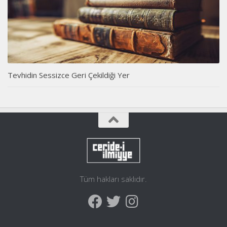
Tevhidin Sessizce Geri Çekildiği Yer
Tüm hakları saklıdır.