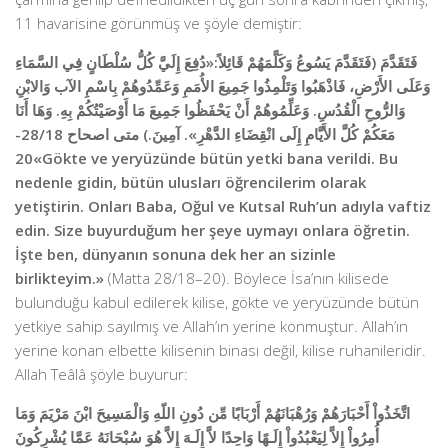
11 havarisine gö­rünmüş ve şöyle demiştir:
فَتَقَدَّمَ (
فَتَقَدَّمَ يَسُوعُ وَكَلَّمَهُمْ قَائِلاً:«دُفِعَ إِلَيَّ كُلُّ سُلْطَانٍ فِي السَّمَاءِ
وَعَلَى الأَرْضِ، فَاذْهَبُوا وَتَلْمِذُوا جَمِيعَ الأُمَمِ وَعَمِّدُوهُمْ بِاسْمِ الآب وَالابْنِ
وَالرُّوحِ الْقُدُسِ. وَعَلِّمُوهُمْ أَنْ يَحْفَظُوا جَمِيعَ مَا أَوْصَيْتُكُمْ بِهِ. وَهَا أَنَا
مَعَكُمْ كُلَّ الأَيَّامِ إِلَى انْقِضَاءِ الدَّهْرِ». آمِينَ.) متى اصحاح 28/18-
20
«Gökte ve yeryüzünde bütün yetki bana verildi. Bu
nedenle gidin, bütün ulusları öğrencilerim olarak
yetiştirin. Onları Baba, Oğul ve Kutsal Ruh’un adıyla vaftiz
edin. Size buyurduğum her şeye uymayı onlara öğretin.
İşte ben, dünyanın sonuna dek her an sizinle
birlikteyim.»
(Matta 28/18–20). Böylece İsa’nın kilisede
bulunduğu kabul edilerek kilise, gökte ve yeryüzünde bütün
yetkiye sahip sayılmış ve Allah’ın yerine konmuştur. Allah’ın
yerine konan elbette kilisenin binası değil, kilise ruhanileridir.
Allah Teâlâ şöyle buyurur:
اتَّخَذُواْ أَحْبَارَهُمْ وَرُهْبَانَهُمْ أَرْبَابًا مِّن دُونِ اللّهِ وَالْمَسِيحَ ابْنَ مَرْيَمَ وَمَا
أُمِرُواْ إِلاَّ لِيَعْبُدُواْ إِلَـهًا وَاحِدًا لاَّ إِلَـهَ إِلاَّ هُوَ سُبْحَانَهُ عَمَّا يُشْرِكُونَ