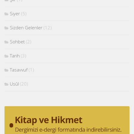
Siyer
(5)
Sizden Gelenler
(12)
Sohbet
(2)
Tarih
(3)
Tasavvuf
(1)
Usûl
(20)