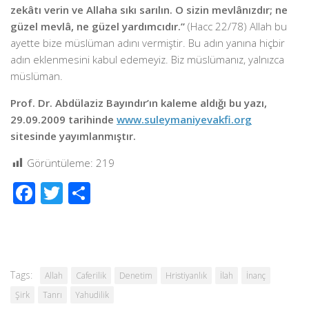
zekâtı verin ve Allaha sıkı sarılın. O sizin mevlânızdır; ne
güzel mevlâ, ne güzel yardımcıdır.”
(Hacc 22/78) Allah bu
ayette bize müslüman adını vermiştir. Bu adın yanına hiçbir
adın eklenmesini kabul edemeyiz. Biz müslümanız, yalnızca
müslüman.
Prof. Dr. Abdülaziz Bayındır’ın kaleme aldığı bu yazı,
29.09.2009 tarihinde
www.suleymaniyevakfi.org
sitesinde yayımlanmıştır.
Görüntüleme:
219
Facebook
Twitter
Share
Tags:
Allah
Caferilik
Denetim
Hristiyanlık
İlah
İnanç
Şirk
Tanrı
Yahudilik