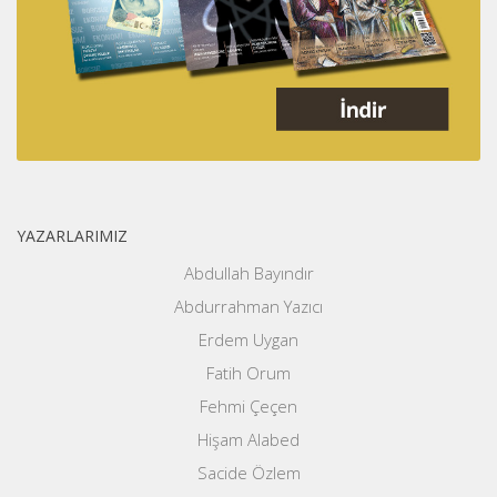
YAZARLARIMIZ
Abdullah Bayındır
Abdurrahman Yazıcı
Erdem Uygan
Fatih Orum
Fehmi Çeçen
Hişam Alabed
Sacide Özlem