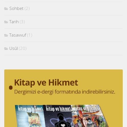
Sohbet
(2)
Tarih
(3)
Tasavvuf
(1)
Usûl
(20)