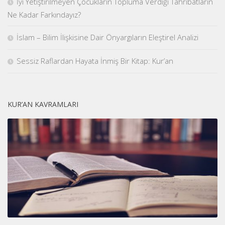
İyi Yetiştirilmeyen Çocukların Topluma Verdiği Tahribatların
Ne Kadar Farkındayız?
İslam – Bilim İlişkisine Dair Önyargıların Eleştirel Analizi
Sessiz Raflardan Hayata İnmiş Bir Kitap: Kur’an
KUR’AN KAVRAMLARI