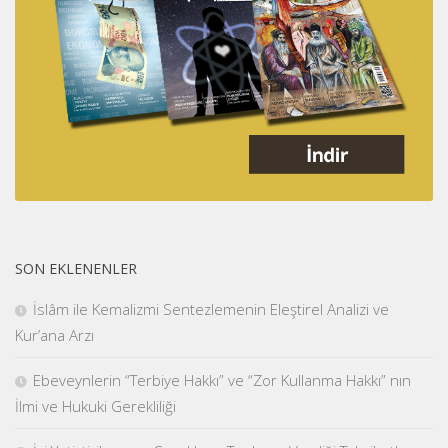
SON EKLENENLER
İslâm ile Kemalizmi Sentezlemenin Eleştirel Analizi ve
Kur’ana Arzı
Ebeveynlerin “Terbiye Hakkı” ve “Zor Kullanma Hakkı” nın
İlmi ve Hukuki Gerekliliği