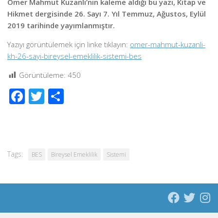
Ömer Mahmut Kuzanlı’nın kaleme aldığı bu yazı, Kitap ve
Hikmet dergisinde 26. Sayı 7. Yıl Temmuz, Ağustos, Eylül
2019 tarihinde yayımlanmıştır.
Yazıyı görüntülemek için linke tıklayın:
omer-mahmut-kuzanli-
kh-26-sayi-bireysel-emeklilik-sistemi-bes
Görüntüleme:
450
Facebook
Twitter
Share
Tags:
BES
Bireysel Emeklilik
Sistemi