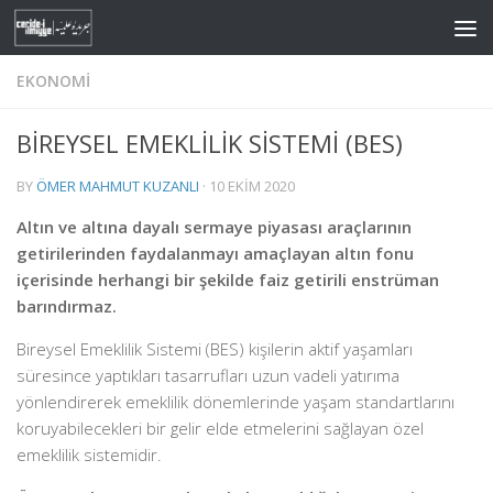
Skip to content
EKONOMI
BİREYSEL EMEKLİLİK SİSTEMİ (BES)
BY
ÖMER MAHMUT KUZANLI
·
10 EKIM 2020
Altın ve altına dayalı sermaye piyasası araçlarının
getirilerinden faydalanmayı amaçlayan altın fonu
içerisinde herhangi bir şekilde faiz getirili enstrüman
barındırmaz.
Bireysel Emeklilik Sistemi (BES) kişilerin aktif yaşamları
süresince yaptıkları tasarrufları uzun vadeli yatırıma
yönlendirerek emeklilik dönemlerinde yaşam standartlarını
koruyabilecekleri bir gelir elde etmelerini sağlayan özel
emeklilik sistemidir.