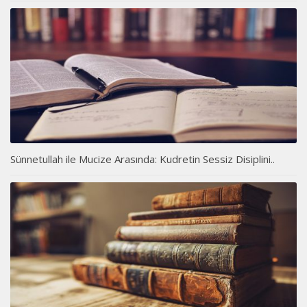
Sünnetullah ile Mucize Arasında: Kudretin Sessiz Disiplini..