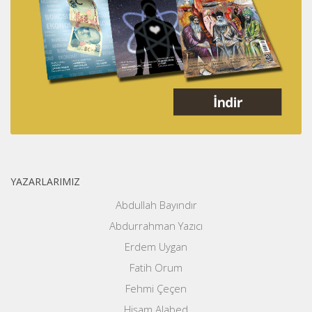
YAZARLARIMIZ
Abdullah Bayındır
Abdurrahman Yazıcı
Erdem Uygan
Fatih Orum
Fehmi Çeçen
Hişam Alabed