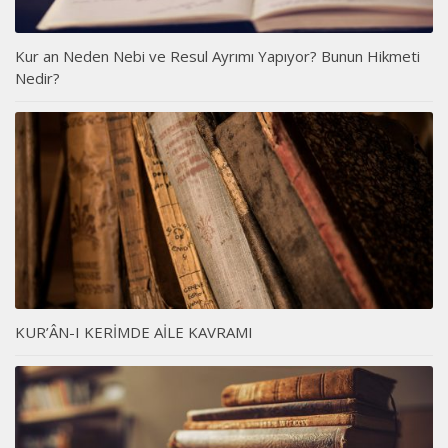
Kur an Neden Nebi ve Resul Ayrımı Yapıyor? Bunun Hikmeti
Nedir?
KUR’ÂN-I KERİMDE AİLE KAVRAMI