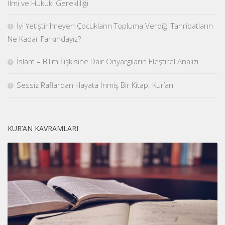
İlmi ve Hukuki Gerekliliği
İyi Yetiştirilmeyen Çocukların Topluma Verdiği Tahribatların
Ne Kadar Farkındayız?
İslam – Bilim İlişkisine Dair Önyargıların Eleştirel Analizi
Sessiz Raflardan Hayata İnmiş Bir Kitap: Kur’an
KUR’AN KAVRAMLARI