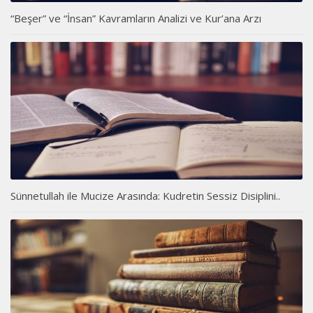
“Beşer” ve “İnsan” Kavramların Analizi ve Kur’ana Arzı
Sünnetullah ile Mucize Arasında: Kudretin Sessiz Disiplini..