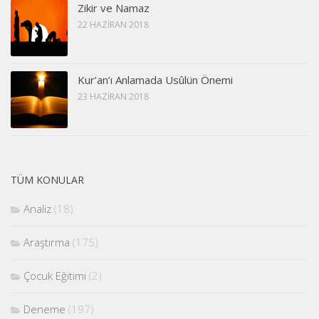
Zikir ve Namaz
22 HAZIRAN 2018
Kur’an’ı Anlamada Usûlün Önemi
23 HAZIRAN 2018
TÜM KONULAR
Analiz
(18)
Araştırma
(175)
Çocuk Eğitimi
(2)
Deneme
(197)