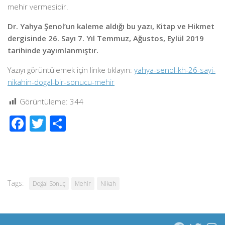
mehir vermesidir.
Dr. Yahya Şenol’un kaleme aldığı bu yazı, Kitap ve Hikmet
dergisinde 26. Sayı 7. Yıl Temmuz, Ağustos, Eylül 2019
tarihinde yayımlanmıştır.
Yazıyı görüntülemek için linke tıklayın:
yahya-senol-kh-26-sayi-
nikahin-dogal-bir-sonucu-mehir
Görüntüleme:
344
Facebook
Twitter
Share
Tags:
Doğal Sonuç
Mehir
Nikah