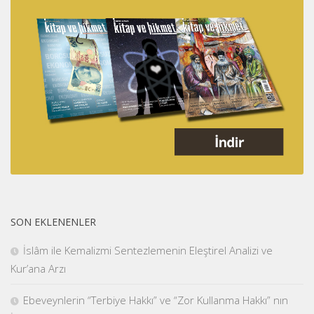
SON EKLENENLER
İslâm ile Kemalizmi Sentezlemenin Eleştirel Analizi ve
Kur’ana Arzı
Ebeveynlerin “Terbiye Hakkı” ve “Zor Kullanma Hakkı” nın