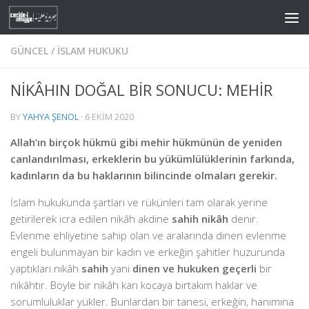
Skip to content
GÜNCEL
/
İSLAM HUKUKU
NİKÂHIN DOĞAL BİR SONUCU: MEHİR
BY
YAHYA ŞENOL
·
6 EKIM 2020
Allah’ın birçok hükmü gibi mehir hükmünün de yeniden
canlandırılması, erkeklerin bu yükümlülüklerinin farkında,
kadınların da bu haklarının bilincinde olmaları gerekir.
İslam hukukunda şartları ve rükünleri tam olarak yerine
getirilerek icra edilen nikâh akdine
sahih nikâh
denir.
Evlenme ehliyetine sahip olan ve aralarında dinen evlenme
engeli bulunmayan bir kadın ve erkeğin şahitler huzurunda
yaptıkları nikâh
sahih
yani
dinen ve hukuken geçerli
bir
nikâhtır. Böyle bir nikâh karı kocaya birtakım haklar ve
sorumluluklar yükler. Bunlardan bir tanesi, erkeğin, hanımına