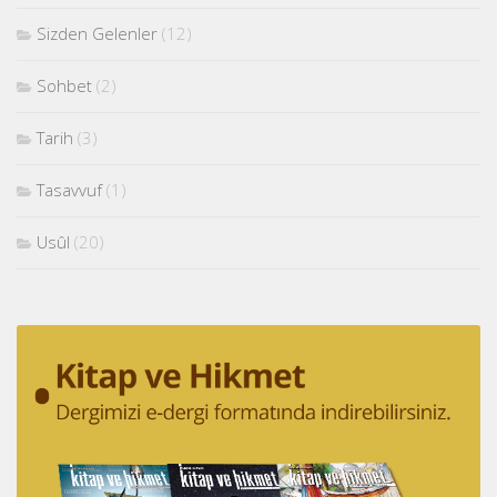
Sizden Gelenler
(12)
Sohbet
(2)
Tarih
(3)
Tasavvuf
(1)
Usûl
(20)