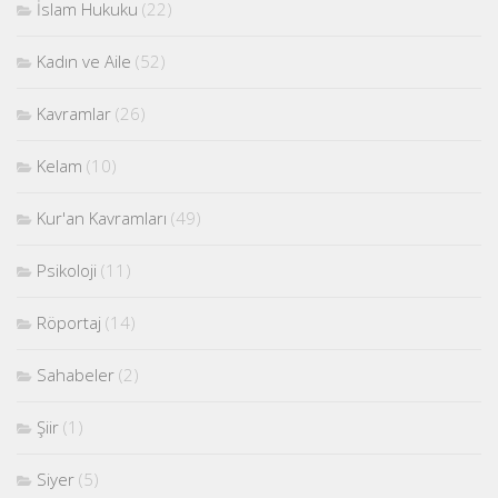
İslam Hukuku
(22)
Kadın ve Aile
(52)
Kavramlar
(26)
Kelam
(10)
Kur'an Kavramları
(49)
Psikoloji
(11)
Röportaj
(14)
Sahabeler
(2)
Şiir
(1)
Siyer
(5)