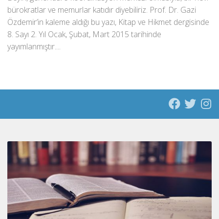
bürokratlar ve memurlar katıdır diyebiliriz. Prof. Dr. Gazi
Özdemir’in kaleme aldığı bu yazı, Kitap ve Hikmet dergisinde
8. Sayı 2. Yıl Ocak, Şubat, Mart 2015 tarihinde
yayımlanmıştır....