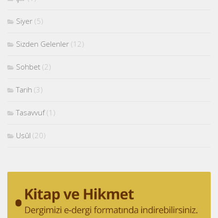
Siyer
(5)
Sizden Gelenler
(12)
Sohbet
(2)
Tarih
(3)
Tasavvuf
(1)
Usûl
(20)