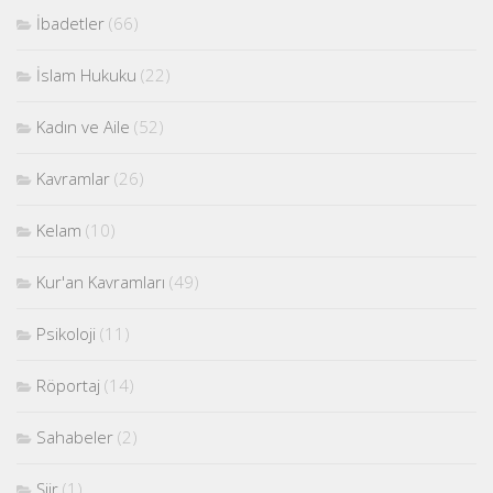
İbadetler
(66)
İslam Hukuku
(22)
Kadın ve Aile
(52)
Kavramlar
(26)
Kelam
(10)
Kur'an Kavramları
(49)
Psikoloji
(11)
Röportaj
(14)
Sahabeler
(2)
Şiir
(1)