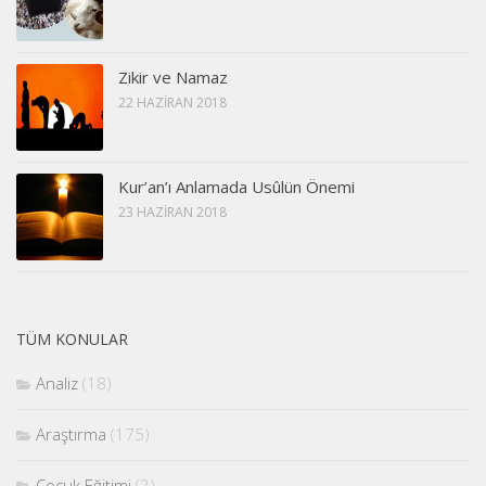
Zikir ve Namaz
22 HAZIRAN 2018
Kur’an’ı Anlamada Usûlün Önemi
23 HAZIRAN 2018
TÜM KONULAR
Analiz
(18)
Araştırma
(175)
Çocuk Eğitimi
(2)