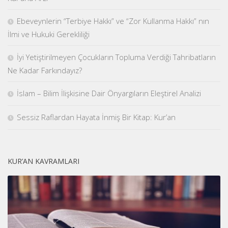
Ebeveynlerin “Terbiye Hakkı” ve “Zor Kullanma Hakkı” nın
İlmi ve Hukuki Gerekliliği
İyi Yetiştirilmeyen Çocukların Topluma Verdiği Tahribatların
Ne Kadar Farkındayız?
İslam – Bilim İlişkisine Dair Önyargıların Eleştirel Analizi
Sessiz Raflardan Hayata İnmiş Bir Kitap: Kur’an
KUR’AN KAVRAMLARI