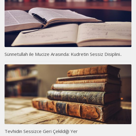
Sünnetullah ile Mucize Arasında: Kudretin Sessiz Disiplini..
Tevhidin Sessizce Geri Çekildiği Yer