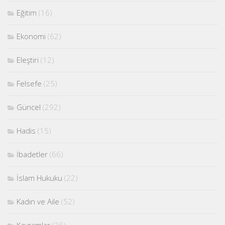
Eğitim
(16)
Ekonomi
(62)
Eleştiri
(12)
Felsefe
(25)
Güncel
(292)
Hadis
(15)
İbadetler
(66)
İslam Hukuku
(22)
Kadın ve Aile
(52)
Kavramlar
(26)