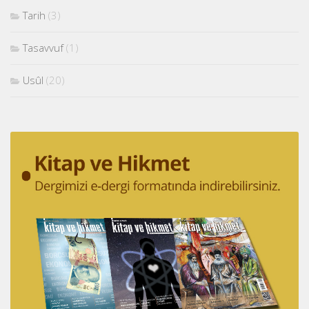
Tarih
(3)
Tasavvuf
(1)
Usûl
(20)