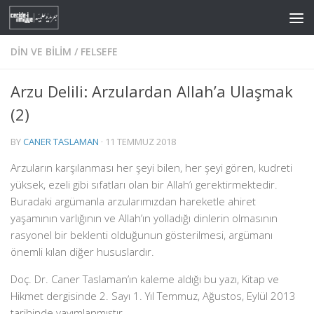
Skip to content
DIN VE BILIM
/
FELSEFE
Arzu Delili: Arzulardan Allah’a Ulaşmak
(2)
BY
CANER TASLAMAN
·
11 TEMMUZ 2018
Arzuların karşılanması her şeyi bilen, her şeyi gören, kudreti
yüksek, ezeli gibi sıfatları olan bir Allah’ı gerektirmektedir.
Buradaki argümanla arzularımızdan hareketle ahiret
yaşamının varlığının ve Allah’ın yolladığı dinlerin olmasının
rasyonel bir beklenti olduğunun gösterilmesi, argümanı
önemli kılan diğer hususlardır.
Doç. Dr. Caner Taslaman’ın kaleme aldığı bu yazı, Kitap ve
Hikmet dergisinde 2. Sayı 1. Yıl Temmuz, Ağustos, Eylül 2013
tarihinde yayımlanmıştır.