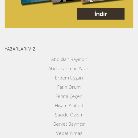
YAZARLARIMIZ
Abdullah Bayındır
Abdurrahman Yazıcı
Erdem Uygan
Fatih Orum
Fehmi Çeçen
Hişam Alabed
Sacide Özlem
Servet Bayındır
Vedat Yılmaz