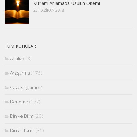
Kur’an’ı Anlamada Usûlün Önemi
23 HAZIRAN 2018
TÜM KONULAR
Analiz
(18)
Araştırma
(175)
Çocuk Eğitimi
(2)
Deneme
(197)
Din ve Bilim
(20)
Dinler Tarihi
(35)