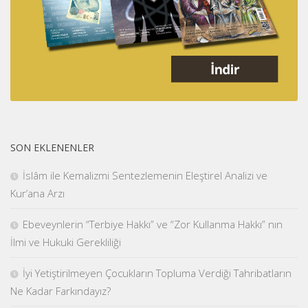
SON EKLENENLER
İslâm ile Kemalizmi Sentezlemenin Eleştirel Analizi ve
Kur’ana Arzı
Ebeveynlerin “Terbiye Hakkı” ve “Zor Kullanma Hakkı” nın
İlmi ve Hukuki Gerekliliği
İyi Yetiştirilmeyen Çocukların Topluma Verdiği Tahribatların
Ne Kadar Farkındayız?