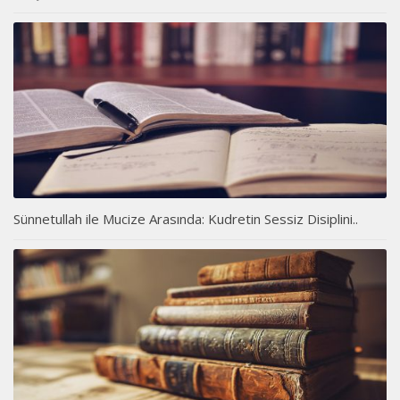
Sünnetullah ile Mucize Arasında: Kudretin Sessiz Disiplini..