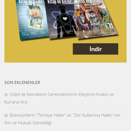
SON EKLENENLER
İslâm ile Kemalizmi Sentezlemenin Eleştirel Analizi ve
Kur’ana Arzı
Ebeveynlerin “Terbiye Hakkı” ve “Zor Kullanma Hakkı” nın
İlmi ve Hukuki Gerekliliği