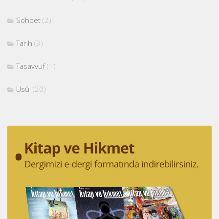
Sohbet
(2)
Tarih
(3)
Tasavvuf
(1)
Usûl
(20)