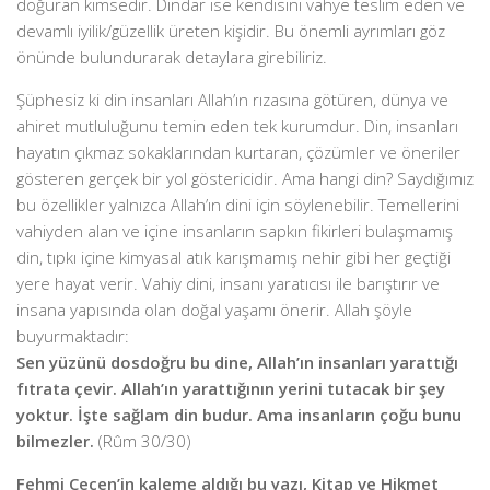
doğuran kimsedir. Dindar ise kendisini vahye teslim eden ve
devamlı iyilik/güzellik üreten kişidir. Bu önemli ayrımları göz
önünde bulundurarak detaylara girebiliriz.
Şüphesiz ki din insanları Allah’ın rızasına götüren, dünya ve
ahiret mutluluğunu temin eden tek kurumdur. Din, insanları
hayatın çıkmaz sokaklarından kurtaran, çözümler ve öneriler
gösteren gerçek bir yol göstericidir. Ama hangi din? Saydığımız
bu özellikler yalnızca Allah’ın dini için söylenebilir. Temellerini
vahiyden alan ve içine insanların sapkın fikirleri bulaşmamış
din, tıpkı içine kimyasal atık karışmamış nehir gibi her geçtiği
yere hayat verir. Vahiy dini, insanı yaratıcısı ile barıştırır ve
insana yapısında olan doğal yaşamı önerir. Allah şöyle
buyurmaktadır:
Sen yüzünü dosdoğru bu dine, Allah’ın insanları yarattığı
fıtrata çevir. Allah’ın yarattığının yerini tutacak bir şey
yoktur. İşte sağlam din budur. Ama insanların çoğu bunu
bilmezler.
(R
û
m 30/30)
Fehmi Çeçen’in kaleme aldığı bu yazı, Kitap ve Hikmet