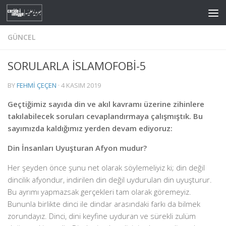
Skip to content
GÜNCEL
SORULARLA İSLAMOFOBİ-5
BY
FEHMI ÇEÇEN
·
4 KASIM 2019
Geçtiğimiz sayıda din ve akıl kavramı üzerine zihinlere
takılabilecek soruları cevaplandırmaya çalışmıştık. Bu
sayımızda kaldığımız yerden devam ediyoruz:
Din İnsanları Uyuşturan Afyon mudur?
Her şeyden önce şunu net olarak söylemeliyiz ki; din değil
dincilik afyondur, indirilen din değil uydurulan din uyuşturur.
Bu ayrımı yapmazsak gerçekleri tam olarak göremeyiz.
Bununla birlikte dinci ile dindar arasındaki farkı da bilmek
zorundayız. Dinci, dini keyfine uyduran ve sürekli zulüm