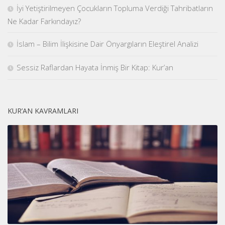
İyi Yetiştirilmeyen Çocukların Topluma Verdiği Tahribatların
Ne Kadar Farkındayız?
İslam – Bilim İlişkisine Dair Önyargıların Eleştirel Analizi
Sessiz Raflardan Hayata İnmiş Bir Kitap: Kur’an
KUR’AN KAVRAMLARI