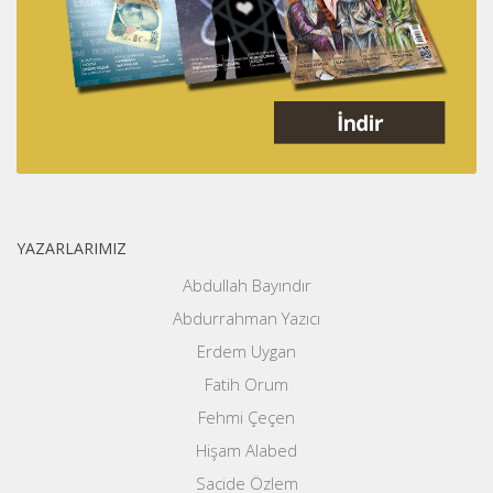
YAZARLARIMIZ
Abdullah Bayındır
Abdurrahman Yazıcı
Erdem Uygan
Fatih Orum
Fehmi Çeçen
Hişam Alabed
Sacide Özlem