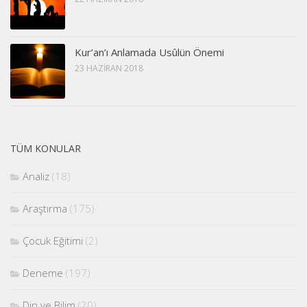
Kur’an’ı Anlamada Usûlün Önemi
23 HAZIRAN 2018
TÜM KONULAR
Analiz
(18)
Araştırma
(175)
Çocuk Eğitimi
(2)
Deneme
(197)
Din ve Bilim
(20)