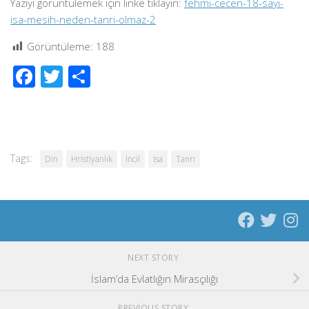
Yazıyı görüntülemek için linke tıklayın:
fehmi-cecen-18-sayi-
isa-mesih-neden-tanri-olmaz-2
Görüntüleme:
188
Facebook
Twitter
Share
Tags:
Din
Hristiyanlık
İncil
İsa
Tanrı
NEXT STORY
İslam’da Evlatlığın Mirasçılığı
PREVIOUS STORY