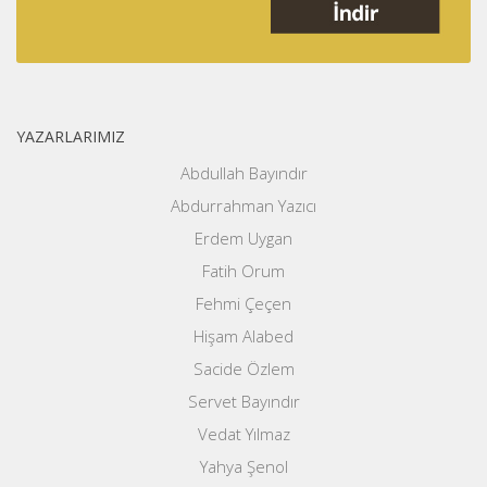
YAZARLARIMIZ
Abdullah Bayındır
Abdurrahman Yazıcı
Erdem Uygan
Fatih Orum
Fehmi Çeçen
Hişam Alabed
Sacide Özlem
Servet Bayındır
Vedat Yılmaz
Yahya Şenol