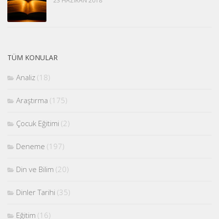
23 HAZIRAN 2018
TÜM KONULAR
Analiz
(18)
Araştırma
(175)
Çocuk Eğitimi
(2)
Deneme
(197)
Din ve Bilim
(20)
Dinler Tarihi
(35)
Eğitim
(16)