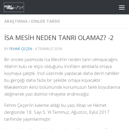
Skip to content
ARAŞTIRMA
/
DINLER TARIHI
İSA MESİH NEDEN TANRI OLAMAZ? -2
BY
FEHMI ÇEÇEN
·
6 TEMMUZ 2018
Bir önceki yazımızda İsa Mesih’in neden tanrı olmayacağını,
Allah’ın kulu ve elçisi olduğunu İncil’den alıntılarla ortaya
koymaya çalıştık. İncil üzerinde yapılacak daha derin tahliller
bu gerçeği daha fazla bir şekilde ortaya koyacaktır.
Makalemizin ikinci bölümünde konumuzun farklı boyutlarına
değinerek yazı dizimizi nihayete erdireceğiz.
Fehmi Çeçen’in kaleme aldığı bu yazı, Kitap ve Hikmet
dergisinde 18. Sayı 5. Yıl Temmuz, Ağustos, Eylül 2017
tarihinde yayımlanmıştır.