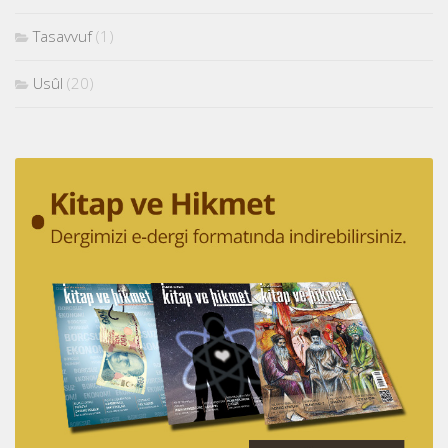
Tasavvuf
(1)
Usûl
(20)