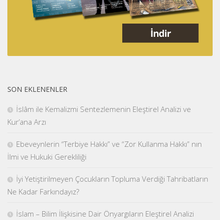
SON EKLENENLER
İslâm ile Kemalizmi Sentezlemenin Eleştirel Analizi ve
Kur’ana Arzı
Ebeveynlerin “Terbiye Hakkı” ve “Zor Kullanma Hakkı” nın
İlmi ve Hukuki Gerekliliği
İyi Yetiştirilmeyen Çocukların Topluma Verdiği Tahribatların
Ne Kadar Farkındayız?
İslam – Bilim İlişkisine Dair Önyargıların Eleştirel Analizi