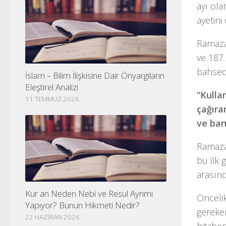
ayı ola
ayetini
Ramazan
ve 187.
bahsedi
İslam – Bilim İlişkisine Dair Önyargıların
Eleştirel Analizi
“Kulla
11 TEMMUZ 2026
çağıra
ve ban
Ramazan
bu ilk
arasınd
Kur an Neden Nebi ve Resul Ayrımı
Öncelikl
Yapıyor? Bunun Hikmeti Nedir?
gereken
22 HAZIRAN 2026