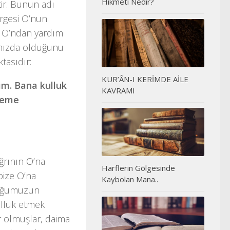
Hikmeti Nedir?
ir. Bunun adı
ergesi O’nun
z O’ndan yardım
ımızda olduğunu
tasıdır:
KUR’ÂN-I KERİMDE AİLE
yim. Bana kulluk
KAVRAMI
nneme
ğrının O’na
Harflerin Gölgesinde
bize O’na
Kaybolan Mana..
duğumuzun
ulluk etmek
r olmuşlar, daima