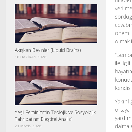
hitaben
verilme
sorduğu
cevabın
önemli
olmak 
Akışkan Beyinler (Liquid Brains)
“Ben on
18 HAZIRAN 2026
ile ilg
hayatım
konuda
kendisi
Yakınlı
ortaya
Yeşil Feminizmin Teolojik ve Sosyolojik
yardım 
Tahribatının Eleştirel Analizi
daima e
21 MAYIS 2026