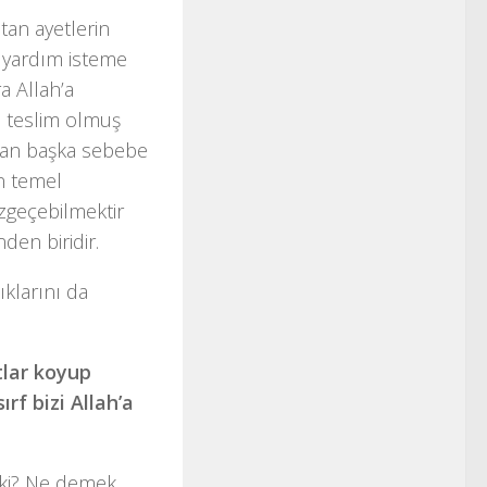
tan ayetlerin
n yardım isteme
ra Allah’a
e teslim olmuş
ndan başka sebebe
en temel
azgeçebilmektir
den biridir.
klarını da
stlar koyup
rf bizi Allah’a
 ki? Ne demek