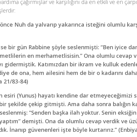
 yardıma çağırmışlar ve karşılığını da en etkili ve en çarp
lerdir:
önce Nuh da yalvarıp yakarınca isteğini olumlu karş
ise bir gün Rabbine şöyle seslenmişti: “Ben iyice da
etlilerin en merhametlisisin.” Ona olumlu cevap v
ıyı gidermiştik. Katımızdan bir ikram ve kulluk edenle
diye de ona, hem ailesini hem de bir o kadarını daha
a 21/83-84)
ın esiri (Yunus) hayatı kendine dar etmeyeceğimizi 
 bir şekilde çekip gitmişti. Ama daha sonra balığın ka
 seslenmiş: “Senden başka ilah yoktur. Senin eksiğin
 yaptım” demişti. Ona da olumlu cevap verdik ve ü
dık. İnanıp güvenenleri işte böyle kurtarırız.” (Enbi