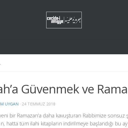
L
lah’a Güvenmek ve Ram
EM UYGAN
·
24 TEMMUZ 2018
i yeni bir Ramazan’a daha kavuşturan Rabbimize sonsuz 
ın, hatta tüm ilahi kitapların indirilmeye başlandığı bu ay