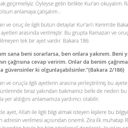
rak geçirmeliyiz. Öyleyse gelin birlikte Kur’an okuyalım. R
 olsun anlamaya çalışalım…
 ve oruç ile ilgili bütün detaylar Kur’an’ı Kerim’de Baka
 ayetleri arasında verilmiştir. Bu grupta Ramazan ve oru
lmeyen tek bir ayet vardır. Bakara 186:
rım sana beni sorarlarsa, ben onlara yakınım. Beni 
nın çağrısına cevap veririm. Onlar da benim çağrıma
a güvensinler ki olgunlaşabilsinler.”(Bakara 2/186)
 ve oruçla ilgili ayetlerin arasına yerleştirilmiş bu aye
 günlerinde biraz yakından bakmamız belki de neden bu 
a yer aldığını anlamamıza yardımcı olabilir.
e ayet, Allah ile ilgili bilgi almak isteyen kişilere bu bilgiy
 adresin verilmesi açısından önemli. Zira ilk muhatap R