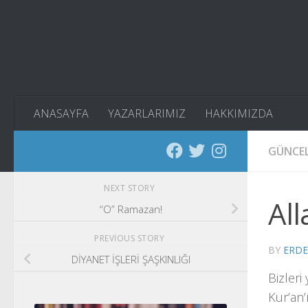
Skip to content
ANASAYFA
YAZARLARIMIZ
HAKKIMIZDA
GÜNCE
NEXT STORY
Al
“O” Ramazan!
PREVIOUS STORY
BY
ERD
DİYANET İŞLERİ ŞAŞKINLIĞI
Bizler
Kur’an’