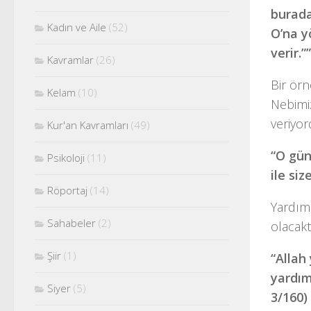
burada
Kadın ve Aile
(52)
O’na y
verir.”
Kavramlar
(26)
Bir ör
Kelam
(10)
Nebimiz
veriyor
Kur'an Kavramları
(49)
“O gün
Psikoloji
(11)
ile si
Röportaj
(14)
Yardım
Sahabeler
(2)
olacakt
Şiir
(1)
“Allah
yardım
Siyer
(5)
3/160)