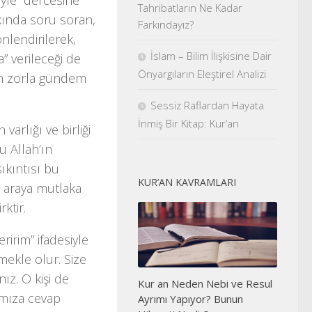
öyle” dercesine
Tahribatların Ne Kadar
kkında soru soran,
Farkındayız?
önlendirilerek,
İslam – Bilim İlişkisine Dair
a” verileceği de
Önyargıların Eleştirel Analizi
in zorla gündem
Sessiz Raflardan Hayata
İnmiş Bir Kitap: Kur’an
arlığı ve birliği
u Allah’ın
ıkıntısı bu
KUR’AN KAVRAMLARI
 araya mutlaka
ktir.
ririm” ifadesiyle
ekle olur. Size
ız. O kişi de
Kur an Neden Nebi ve Resul
ımıza cevap
Ayrımı Yapıyor? Bunun