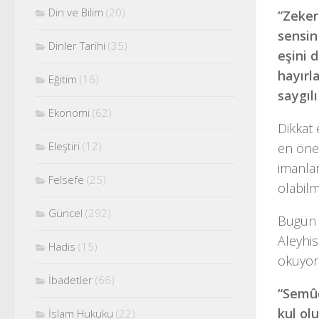
Din ve Bilim
(20)
“Zeker
sensin
Dinler Tarihi
(35)
eşini 
hayırl
Eğitim
(16)
saygıl
Ekonomi
(62)
Dikkat 
Eleştiri
(12)
en önem
imanlar
Felsefe
(25)
olabilm
Güncel
(292)
Bugün i
Aleyhis
Hadis
(15)
okuyor
İbadetler
(66)
“Semûd
kul ol
İslam Hukuku
(22)