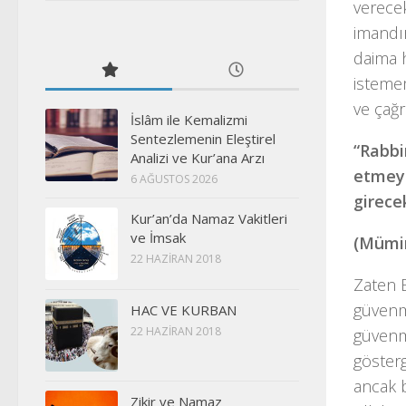
verece
imandır
daima 
isteme
ve çağr
İslâm ile Kemalizmi
Sentezlemenin Eleştirel
“Rabbi
Analizi ve Kur’ana Arzı
etmeyi
6 AĞUSTOS 2026
girecek
Kur’an’da Namaz Vakitleri
ve İmsak
(Mümin
22 HAZIRAN 2018
Zaten B
güvenm
HAC VE KURBAN
22 HAZIRAN 2018
güvenm
gösterg
ancak b
Zikir ve Namaz