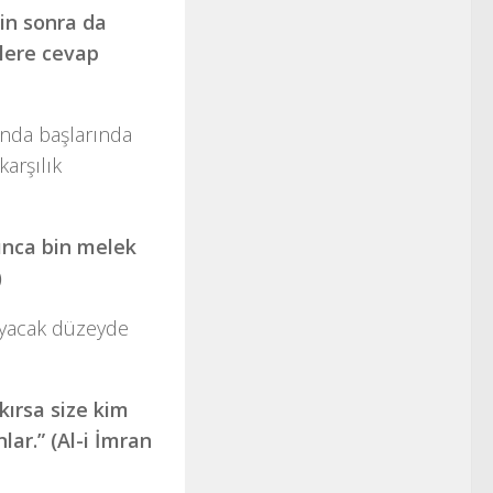
in sonra da
lere cevap
nda başlarında
arşılık
ınca bin melek
)
ayacak düzeyde
kırsa size kim
lar.” (Al-i İmran