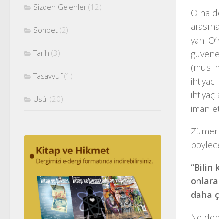
Sizden Gelenler
(12)
O halde
arasına
Sohbet
(2)
yani O’
Tarih
(3)
güvenen
(müslim
Tasavvuf
(1)
ihtiyac
ihtiyaç
Usûl
(20)
iman et
Zümer S
böylece
“Bilin 
onlara 
daha ç
Ne dem