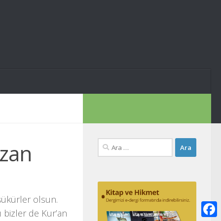
Arama:
azan
şükürler olsun.
ı bizler de Kur’an