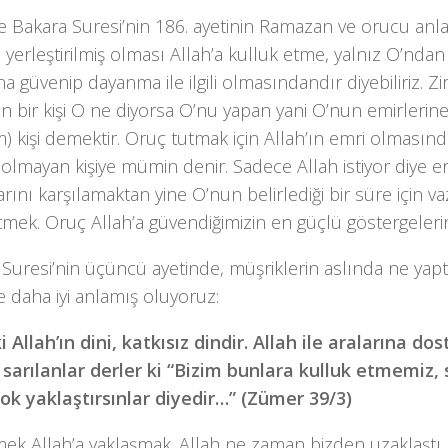
 Bakara Suresi’nin 186. ayetinin Ramazan ve orucu anla
 yerleştirilmiş olması Allah’a kulluk etme, yalnız O’nda
na güvenip dayanma ile ilgili olmasındandır diyebiliriz. Zi
 bir kişi O ne diyorsa O’nu yapan yani O’nun emirlerin
) kişi demektir. Oruç tutmak için Allah’ın emri olması
ı olmayan kişiye mümin denir. Sadece Allah istiyor diye 
larını karşılamaktan yine O’nun belirlediği bir süre için v
mek. Oruç Allah’a güvendiğimizin en güçlü göstergelerin
uresi’nin üçüncü ayetinde, müşriklerin aslında ne yaptı
 daha iyi anlamış oluyoruz:
ki Allah’ın dini, katkısız dindir. Allah ile aralarına do
sarılanlar derler ki “Bizim bunlara kulluk etmemiz, sı
ok yaklaştırsınlar diyedir…” (Zümer 39/3)
ek Allah’a yaklaşmak. Allah ne zaman bizden uzaklaştı