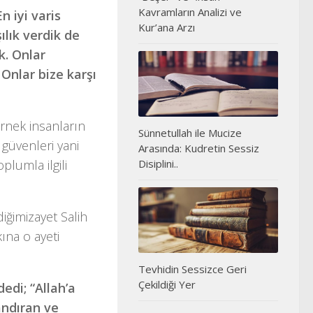
Kavramların Analizi ve
n iyi varis
Kur’ana Arzı
lık verdik de
k. Onlar
 Onlar bize karşı
rnek insanların
Sünnetullah ile Mucize
güvenleri yani
Arasında: Kudretin Sessiz
plumla ilgili
Disiplini..
iğimizayet Salih
ına o ayeti
Tevhidin Sessizce Geri
Çekildiği Yer
dedi; “Allah’a
landıran ve