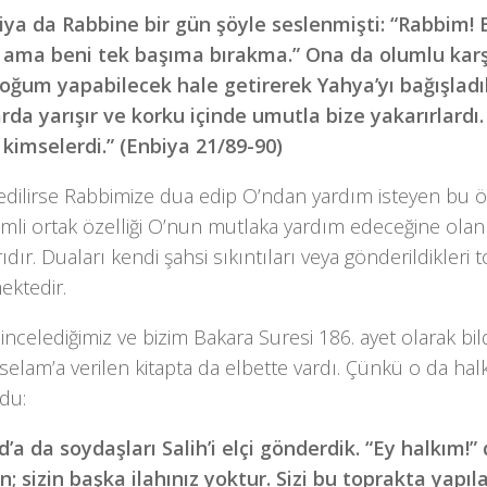
iya da Rabbine bir gün şöyle seslenmişti: “Rabbim! E
 ama beni tek başıma bırakma.” Ona da olumlu karşı
doğum yapabilecek hale getirerek Yahya’yı bağışladı
arda yarışır ve korku içinde umutla bize yakarırlardı.
ı kimselerdi.” (Enbiya 21/89-90)
edilirse Rabbimize dua edip O’ndan yardım isteyen bu ö
li ortak özelliği O’nun mutlaka yardım edeceğine olan 
ıdır. Duaları kendi şahsi sıkıntıları veya gönderildikleri to
ektedir.
ncelediğimiz ve bizim Bakara Suresi 186. ayet olarak bild
selam’a verilen kitapta da elbette vardı. Çünkü o da halk
du:
’a da soydaşları Salih’i elçi gönderdik. “Ey halkım!” 
un; sizin başka ilahınız yoktur. Sizi bu toprakta yapı