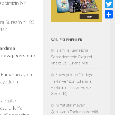
Face
abbimizin bir
Twitt
ra Suresi’nin 183
Shar
çtan
SON EKLENENLER
yardıma
İslâm ile Kemalizmi
 cevap versinler
Sentezlemenin Eleştirel
Analizi ve Kur’ana Arzı
te Ramazan ayının
Ebeveynlerin “Terbiye
Hakkı” ve “Zor Kullanma
ayetlerin
Hakkı” nın İlmi ve Hukuki
Gerekliliği
i almaları
İyi Yetiştirilmeyen
asulullah’a
Çocukların Topluma Verdiği