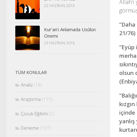
Allah’ı
22 HAZIRAN 2018
görmüş
“Daha 
Kur’an’ı Anlamada Usûlün
21/76)
Önemi
23 HAZIRAN 2018
“Eyüp 
merham
sıkınt
olsun 
TÜM KONULAR
(Enbiy
Analiz
(18)
“Balığ
Araştırma
(175)
kızgın
içinde
Çocuk Eğitimi
(2)
yanlış
Deneme
(197)
kurtar