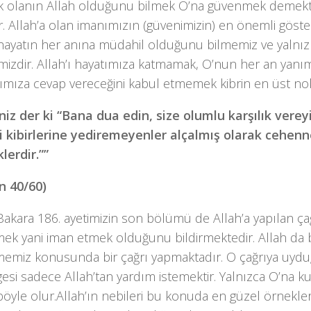
k olanın Allah olduğunu bilmek O’na güvenmek demekt
. Allah’a olan imanımızın (güvenimizin) en önemli göst
hayatın her anına müdahil olduğunu bilmemiz ve yalnı
mizdir. Allah’ı hayatımıza katmamak, O’nun her an yan
ımıza cevap vereceğini kabul etmemek kibrin en üst nok
niz der ki “Bana dua edin, size olumlu karşılık vere
 kibirlerine yediremeyenler alçalmış olarak cehe
lerdir.””
 40/60)
akara 186. ayetimizin son bölümü de Allah’a yapılan ça
ek yani iman etmek olduğunu bildirmektedir. Allah da 
emiz konusunda bir çağrı yapmaktadır. O çağrıya uy
esi sadece Allah’tan yardım istemektir. Yalnızca O’na k
öyle olur.Allah’ın nebileri bu konuda en güzel örnekle