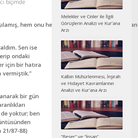
ıcı biçimde
Melekler ve Cinler ile İlgili
Görüşlerin Analizi ve Kur’ana
ılamış, hem onu hem de ailesini o büyük sıkıntıdan
Arzı
raldım. Sen ise
erip ondaki
r için bir hatıra
 vermiştik.”
Kalbin Mühürlenmesi, İnşirah
ve Hidayet Kavramlarının
Analizi ve Kur’ana Arzı
sanarak bir gün
ranlıkları
 de yoktur; ben
züntüsünden
ya 21/87-88)
“Beşer” ve “İnsan”