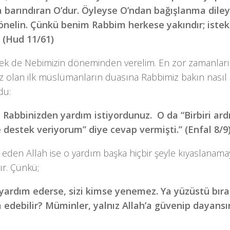
 barındıran O’dur. Öyleyse O’ndan bağışlanma diley
önelin. Çünkü benim Rabbim herkese yakındır; istek
” (Hud 11/61)
nek de Nebimizin döneminden verelim. En zor zamanları
 olan ilk müslümanların duasına Rabbimiz bakın nasıl k
du:
 Rabbinizden yardım istiyordunuz. O da “Birbiri ard
ze destek veriyorum” diye cevap vermişti.” (Enfal 8/9
 eden Allah ise o yardım başka hiçbir şeyle kıyaslanam
ır. Çünkü;
 yardım ederse, sizi kimse yenemez. Ya yüzüstü bıra
 edebilir? Müminler, yalnız Allah’a güvenip dayansın