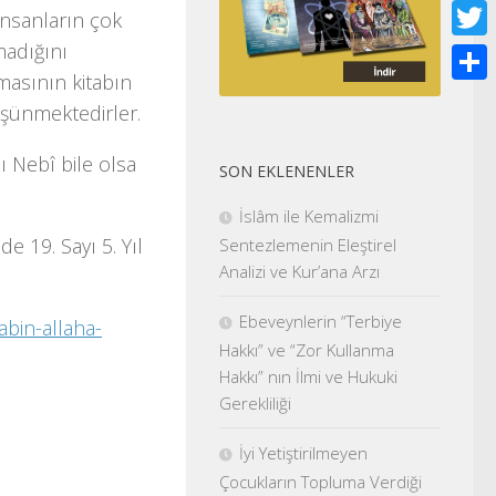
Face
nsanların çok
madığını
Twitt
asının kitabın
Shar
üşünmektedirler.
nı Nebî bile olsa
SON EKLENENLER
İslâm ile Kemalizmi
e 19. Sayı 5. Yıl
Sentezlemenin Eleştirel
Analizi ve Kur’ana Arzı
Ebeveynlerin “Terbiye
abin-allaha-
Hakkı” ve “Zor Kullanma
Hakkı” nın İlmi ve Hukuki
Gerekliliği
İyi Yetiştirilmeyen
Çocukların Topluma Verdiği