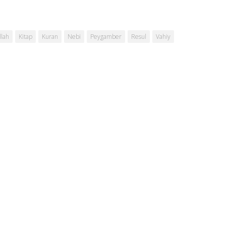
llah
Kitap
Kuran
Nebi
Peygamber
Resul
Vahiy