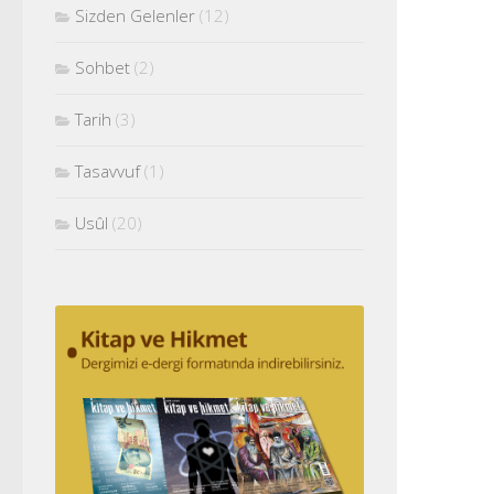
Sizden Gelenler
(12)
Sohbet
(2)
Tarih
(3)
Tasavvuf
(1)
Usûl
(20)