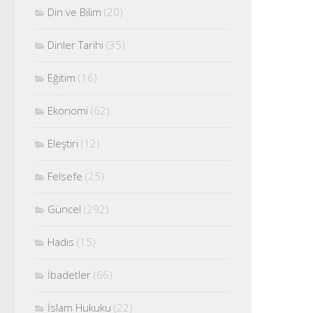
Din ve Bilim
(20)
Dinler Tarihi
(35)
Eğitim
(16)
Ekonomi
(62)
Eleştiri
(12)
Felsefe
(25)
Güncel
(292)
Hadis
(15)
İbadetler
(66)
İslam Hukuku
(22)