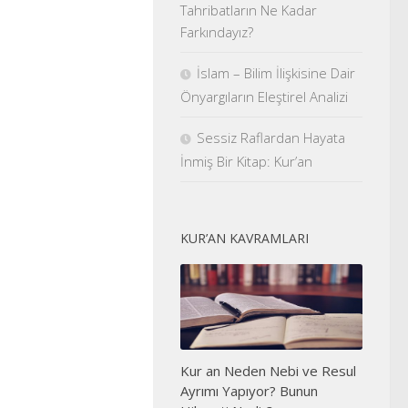
Tahribatların Ne Kadar
Farkındayız?
İslam – Bilim İlişkisine Dair
Önyargıların Eleştirel Analizi
Sessiz Raflardan Hayata
İnmiş Bir Kitap: Kur’an
KUR’AN KAVRAMLARI
Kur an Neden Nebi ve Resul
Ayrımı Yapıyor? Bunun