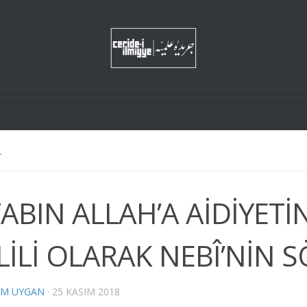
L
TABIN ALLAH’A AİDİYETİ
LİLİ OLARAK NEBÎ’NİN 
EM UYGAN
·
25 KASIM 2018