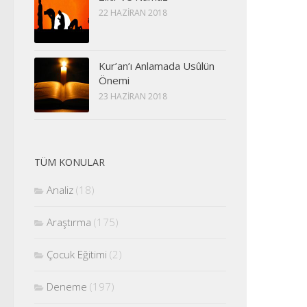
22 HAZIRAN 2018
Kur’an’ı Anlamada Usûlün
Önemi
23 HAZIRAN 2018
TÜM KONULAR
Analiz
(18)
Araştırma
(175)
Çocuk Eğitimi
(2)
Deneme
(197)