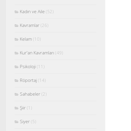
Kadın ve Aile
(52)
Kavramlar
(26)
Kelam
(10)
Kur'an Kavramları
(49)
Psikoloji
(11)
Röportaj
(14)
Sahabeler
(2)
Şiir
(1)
Siyer
(5)