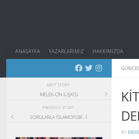
Skip to content
ANASAYFA
YAZARLARIMIZ
HAKKIMIZDA
GÜNCE
NEXT STORY
Kİ
MELEK-CİN İLİŞKİSİ
PREVIOUS STORY
DE
SORULARLA İSLAMOFOBİ -1
BY
ERD