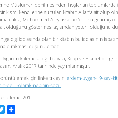
erine Müslüman denilmesinden hoşlanan toplumlarda i
ir kısmı kendilerine sunulan kitabın Allah’a ait olup ol
amamakta, Muhammed Aleyhisselam’ın onu getirmiş olm
a ait olduğunu göstermesi açısından yeterli olduğunu d
an geldiği iddiasında olan bir kitabın bu iddiasının ispatı
sana bırakması düşünülemez.
ygan’ın kaleme aldığı bu yazı, Kitap ve Hikmet dergisind
asım, Aralık 2017 tarihinde yayımlanmıştır.
görüntülemek için linke tıklayın:
erdem-uygan-19-sayi-kit
inin-delili-olarak-nebinin-sozu
üntüleme:
201
acebook
Twitter
Share