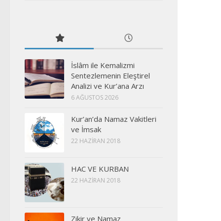
İslâm ile Kemalizmi
Sentezlemenin Eleştirel
Analizi ve Kur’ana Arzı
6 AĞUSTOS 2026
Kur’an’da Namaz Vakitleri
ve İmsak
22 HAZIRAN 2018
HAC VE KURBAN
22 HAZIRAN 2018
Zikir ve Namaz