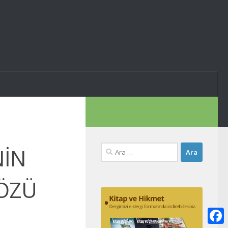
Arama:
NİN
SÖZÜ