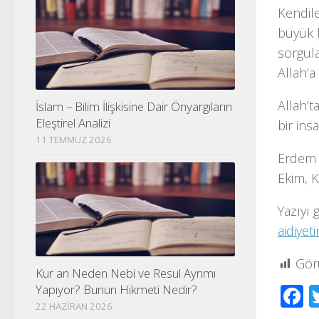
Kendil
büyük b
sorgul
Allah’
Allah’t
İslam – Bilim İlişkisine Dair Önyargıların
Eleştirel Analizi
bir in
11 TEMMUZ 2026
Erdem U
Ekim, K
Yazıyı 
aidiyet
Gör
Kur an Neden Nebi ve Resul Ayrımı
F
Yapıyor? Bunun Hikmeti Nedir?
22 HAZIRAN 2026