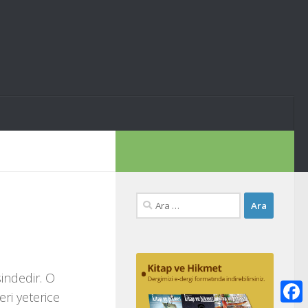
Arama:
sindedir. O
eri yeterice