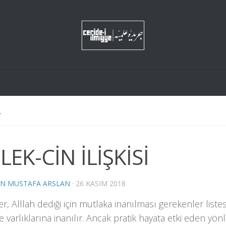
L
LEK-CİN İLİŞKİSİ
N MUSTAFA ARSLAN
·
26 KASIM 2018
r, Alllah dediği için mutlaka inanılması gerekenler liste
 varlıklarına inanılır. Ancak pratik hayata etki eden yönl