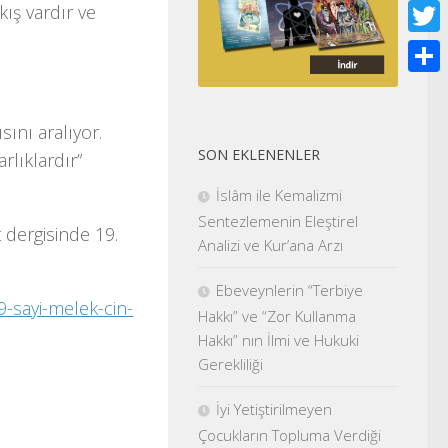
Face
ış vardır ve
Twitt
Shar
sını aralıyor.
SON EKLENENLER
arlıklardır”
İslâm ile Kemalizmi
Sentezlemenin Eleştirel
 dergisinde 19.
Analizi ve Kur’ana Arzı
Ebeveynlerin “Terbiye
-sayi-melek-cin-
Hakkı” ve “Zor Kullanma
Hakkı” nın İlmi ve Hukuki
Gerekliliği
İyi Yetiştirilmeyen
Çocukların Topluma Verdiği