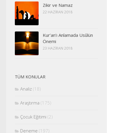
Zikir ve Namaz
22 HAZIRAN 2018
Kur’an’ı Anlamada Usûlün
Önemi
23 HAZIRAN 2018
TÜM KONULAR
Analiz
(18)
Araştırma
(175)
Çocuk Eğitimi
(2)
Deneme
(197)