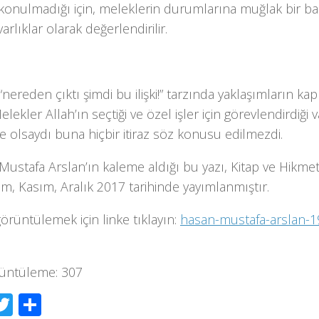
konulmadığı için, meleklerin durumlarına muğlak bir bak
varlıklar olarak değerlendirilir.
 “nereden çıktı şimdi bu ilişki!” tarzında yaklaşımların kapı
elekler Allah’ın seçtiği ve özel işler için görevlendirdiği v
e olsaydı buna hiçbir itiraz söz konusu edilmezdi.
ustafa Arslan’ın kaleme aldığı bu yazı, Kitap ve Hikmet
im, Kasım, Aralık 2017 tarihinde yayımlanmıştır.
görüntülemek için linke tıklayın:
hasan-mustafa-arslan-19
üntüleme:
307
acebook
Twitter
Share