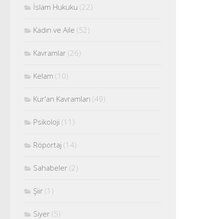
İslam Hukuku
(22)
Kadın ve Aile
(52)
Kavramlar
(26)
Kelam
(10)
Kur'an Kavramları
(49)
Psikoloji
(11)
Röportaj
(14)
Sahabeler
(2)
Şiir
(1)
Siyer
(5)