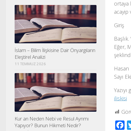
ortaya 
acayip 
Giriş
Başlık.
Eğer, M
İslam – Bilim İlişkisine Dair Önyargıların
şeklind
Eleştirel Analizi
11 TEMMUZ 2026
Hasan M
Sayı Ek
Yazıyı 
iliskisi
Gör
Kur an Neden Nebi ve Resul Ayrımı
F
Yapıyor? Bunun Hikmeti Nedir?