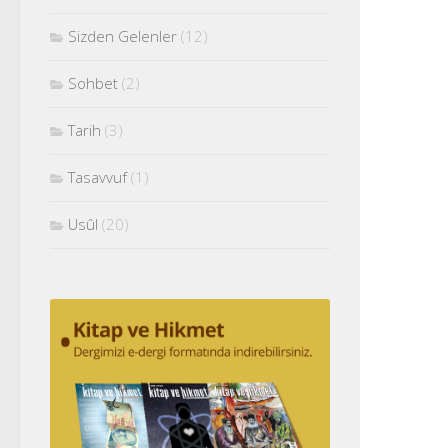
Sizden Gelenler
(12)
Sohbet
(2)
Tarih
(3)
Tasavvuf
(1)
Usûl
(20)