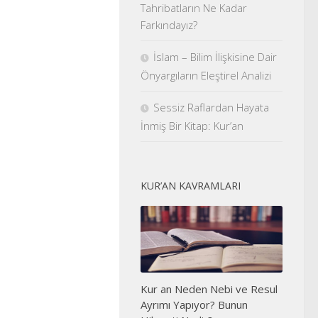
Tahribatların Ne Kadar
Farkındayız?
İslam – Bilim İlişkisine Dair
Önyargıların Eleştirel Analizi
Sessiz Raflardan Hayata
İnmiş Bir Kitap: Kur’an
KUR’AN KAVRAMLARI
Kur an Neden Nebi ve Resul
Ayrımı Yapıyor? Bunun