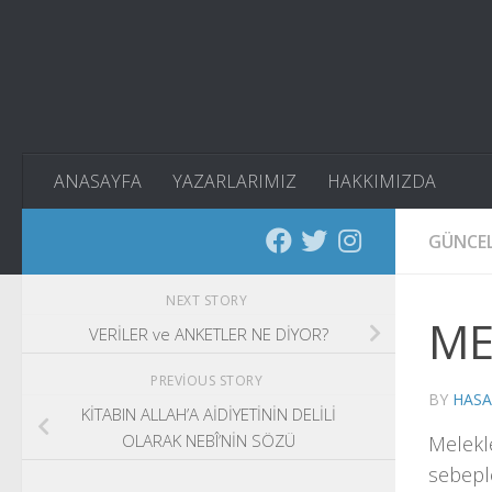
Skip to content
ANASAYFA
YAZARLARIMIZ
HAKKIMIZDA
GÜNCE
NEXT STORY
ME
VERİLER ve ANKETLER NE DİYOR?
PREVIOUS STORY
BY
HASA
KİTABIN ALLAH’A AİDİYETİNİN DELİLİ
OLARAK NEBÎ’NİN SÖZÜ
Melekle
sebeple