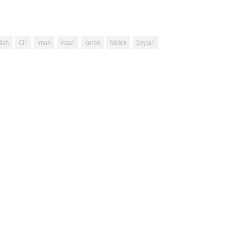
llah
Cin
İman
İnsan
Kuran
Melek
Şeytan