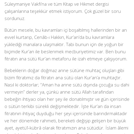
Süleymaniye Vakfı’na ve tüm Kitap ve Hikmet dergisi
çalışanlarına teşekkür etmek istiyorum. Çok güzel bir soru
sordunuz.
Bütün mesele, bu kavramları içi boşaltılmış hallerinden bir an
evvel kurtarıp, Cenâb-ı Hakkın, Kur’an’da bu kavramlara
yüklediği manalara ulaşmaktır. Tabi bunun için de yoğun bir
biçimde Kur’an ile beslenmek mecburiyetimiz var. Ben bunu
fıtratın ana sütü Kur’an metaforu ile izah etmeye çalışıyorum.
Bebeklerin doğar doğmaz anne sütüne muhtaç oluşları gibi
bizim fıtratımız da fıtratın ana sütü olan Kur’an’a muhtaçtır.
Nasıl ki doktorlar; “Aman ha anne sütü dışında çocuğa su dahi
vermeyin” derler ya, çünkü anne sütü Allah tarafından
bebeğin ihtiyacı olan her şey ile donatılmıştır ve gün içerisinde
o sütün terkibi sürekli değişmektedir. İşte Kur’an da insan
fıtratının ihtiyaç duyduğu her şeyi içerisinde barındırmaktadır
ve her dönemde rahmeti, bereketi değişip gelişen bir büyük
ayet, ayetü’l-kübrâ olarak fıtratımızın ana sütüdür. İslam âlemi