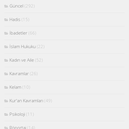
Güncel
(292)
Hadis
(15)
İbadetler
(66)
İslam Hukuku
(22)
Kadın ve Aile
(52)
Kavramlar
(26)
Kelam
(10)
Kur'an Kavramları
(49)
Psikoloji
(11)
Röportaj
(14)