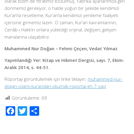
olarak bizim de fıtratımız bozulmuş. Fabrika ayarlarımıza geri
dönmemiz gerekiyor, o halde yoğun bir şekilde kendimizi
Kur’an’la resetleme, Kur’an’la kendimizi yenileme faaliyeti
içerisine girmemiz lazım. O zaman, Kur’an kavramlarının,
Cenâb-ı Hakk’ın onlara yüklediği orijinal, değişen, gelişen
manalarına ulaşabiliriz.
Muhammed Nur Doğan – Fehmi Çeçen, Vedat Yılmaz
Yayımlandığı Yer: Kitap ve Hikmet Dergisi, sayı. 7, Ekim-
Aralık 2014, s. 44-51.
Röportajı görüntülemek için linke tıklayın:
muhammed-nur-
dogan-ıslamı-kurandan-okumak-roportaj-kh-7-sayi
Görüntüleme:
69
Facebook
Twitter
Share