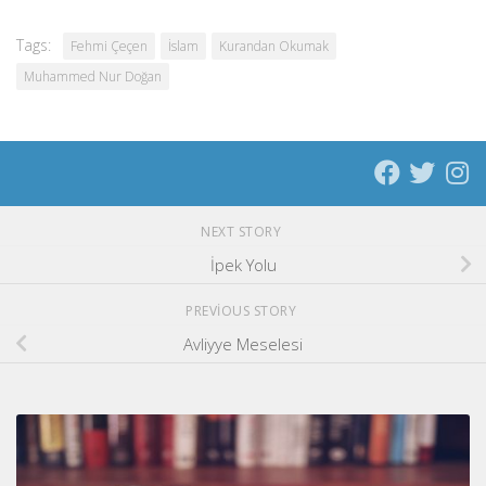
Tags:
Fehmi Çeçen
İslam
Kurandan Okumak
Muhammed Nur Doğan
NEXT STORY
İpek Yolu
PREVIOUS STORY
Avliyye Meselesi