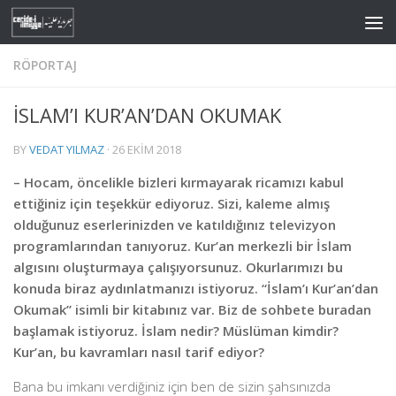
Skip to content
RÖPORTAJ
İSLAM’I KUR’AN’DAN OKUMAK
BY
VEDAT YILMAZ
·
26 EKIM 2018
– Hocam, öncelikle bizleri kırmayarak ricamızı kabul
ettiğiniz için teşekkür ediyoruz. Sizi, kaleme almış
olduğunuz eserlerinizden ve katıldığınız televizyon
programlarından tanıyoruz. Kur’an merkezli bir İslam
algısını oluşturmaya çalışıyorsunuz. Okurlarımızı bu
konuda biraz aydınlatmanızı istiyoruz. “İslam’ı Kur’an’dan
Okumak” isimli bir kitabınız var. Biz de sohbete buradan
başlamak istiyoruz. İslam nedir? Müslüman kimdir?
Kur’an, bu kavramları nasıl tarif ediyor?
Bana bu imkanı verdiğiniz için ben de sizin şahsınızda