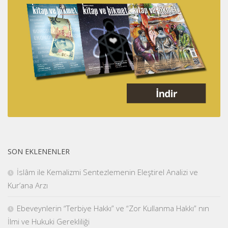
SON EKLENENLER
İslâm ile Kemalizmi Sentezlemenin Eleştirel Analizi ve
Kur’ana Arzı
Ebeveynlerin “Terbiye Hakkı” ve “Zor Kullanma Hakkı” nın
İlmi ve Hukuki Gerekliliği