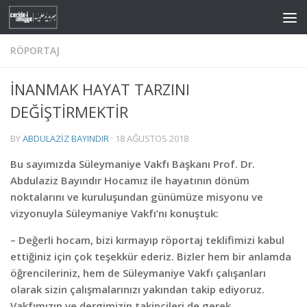
Skip to content
RÖPORTAJ
İNANMAK HAYAT TARZINI
DEĞİŞTİRMEKTİR
BY
ABDULAZIZ BAYINDIR
·
18 AĞUSTOS 2018
Bu sayımızda Süleymaniye Vakfı Başkanı Prof. Dr.
Abdulaziz Bayındır Hocamız ile hayatının dönüm
noktalarını ve kuruluşundan günümüze misyonu ve
vizyonuyla Süleymaniye Vakfı’nı konuştuk:
– Değerli hocam, bizi kırmayıp röportaj teklifimizi kabul
ettiğiniz için çok teşekkür ederiz. Bizler hem bir anlamda
öğrencileriniz, hem de Süleymaniye Vakfı çalışanları
olarak sizin çalışmalarınızı yakından takip ediyoruz.
Vakfımızın ve dergimizin takipçileri de gerek