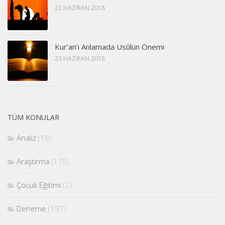
22 HAZIRAN 2018
Kur’an’ı Anlamada Usûlün Önemi
23 HAZIRAN 2018
TÜM KONULAR
Analiz
(18)
Araştırma
(175)
Çocuk Eğitimi
(2)
Deneme
(197)