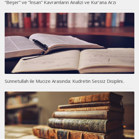
“Beşer” ve “İnsan” Kavramların Analizi ve Kur’ana Arzı
Sünnetullah ile Mucize Arasında: Kudretin Sessiz Disiplini..