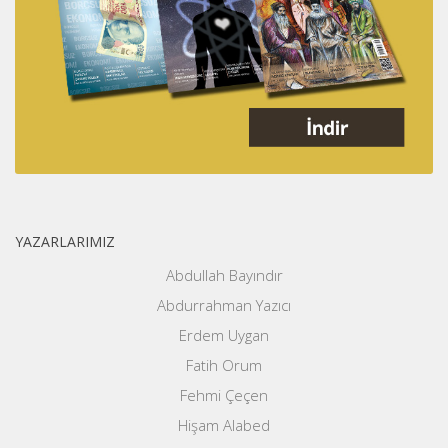
YAZARLARIMIZ
Abdullah Bayındır
Abdurrahman Yazıcı
Erdem Uygan
Fatih Orum
Fehmi Çeçen
Hişam Alabed