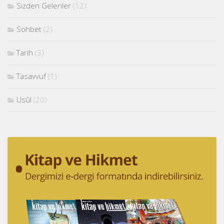
Sizden Gelenler
(12)
Sohbet
(2)
Tarih
(3)
Tasavvuf
(1)
Usûl
(20)