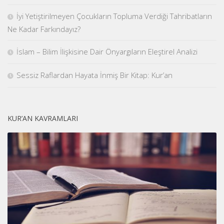
İyi Yetiştirilmeyen Çocukların Topluma Verdiği Tahribatların
Ne Kadar Farkındayız?
İslam – Bilim İlişkisine Dair Önyargıların Eleştirel Analizi
Sessiz Raflardan Hayata İnmiş Bir Kitap: Kur’an
KUR’AN KAVRAMLARI