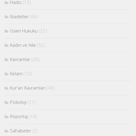
Hadis
(15)
İbadetler
(66)
İslam Hukuku
(22)
Kadın ve Aile
(52)
Kavramlar
(26)
Kelam
(10)
Kur'an Kavramları
(49)
Psikoloji
(11)
Röportaj
(14)
Sahabeler
(2)