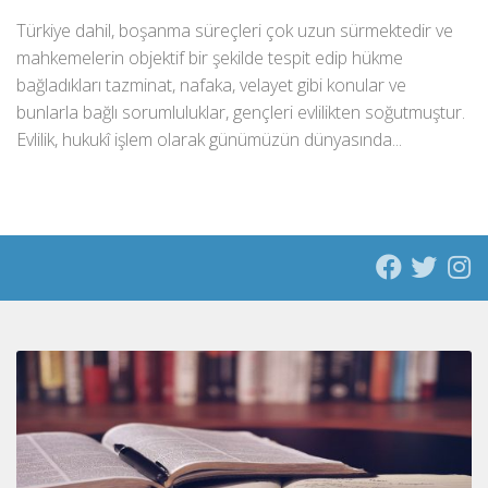
Türkiye dahil, boşanma süreçleri çok uzun sürmektedir ve
mahkemelerin objektif bir şekilde tespit edip hükme
bağladıkları tazminat, nafaka, velayet gibi konular ve
bunlarla bağlı sorumluluklar, gençleri evlilikten soğutmuştur.
Evlilik, hukukî işlem olarak günümüzün dünyasında...