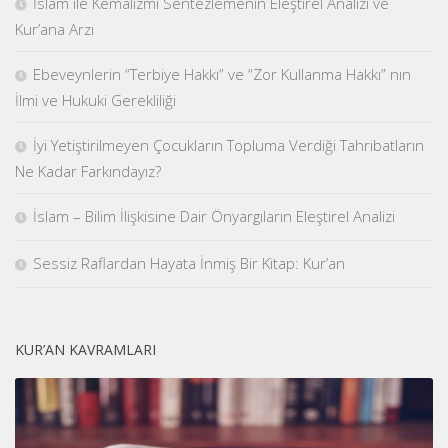
İslâm ile Kemalizmi Sentezlemenin Eleştirel Analizi ve
Kur’ana Arzı
Ebeveynlerin “Terbiye Hakkı” ve “Zor Kullanma Hakkı” nın
İlmi ve Hukuki Gerekliliği
İyi Yetiştirilmeyen Çocukların Topluma Verdiği Tahribatların
Ne Kadar Farkındayız?
İslam – Bilim İlişkisine Dair Önyargıların Eleştirel Analizi
Sessiz Raflardan Hayata İnmiş Bir Kitap: Kur’an
KUR’AN KAVRAMLARI