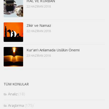
HAC VE KURBAN
22 HAZIRAN 2018
Zikir ve Namaz
22 HAZIRAN 2018
Kur’an’ı Anlamada Usûlün Önemi
23 HAZIRAN 2018
TÜM KONULAR
Analiz
(18)
Araştırma
(175)