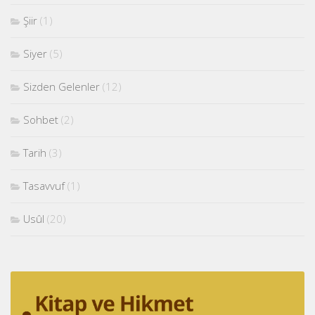
Şiir
(1)
Siyer
(5)
Sizden Gelenler
(12)
Sohbet
(2)
Tarih
(3)
Tasavvuf
(1)
Usûl
(20)