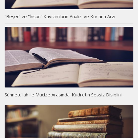
“Beşer” ve “İnsan” Kavramların Analizi ve Kur’ana Arzı
Sünnetullah ile Mucize Arasında: Kudretin Sessiz Disiplini..