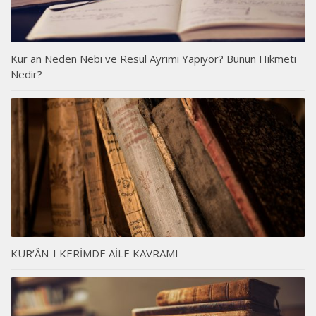
Kur an Neden Nebi ve Resul Ayrımı Yapıyor? Bunun Hikmeti
Nedir?
KUR’ÂN-I KERİMDE AİLE KAVRAMI