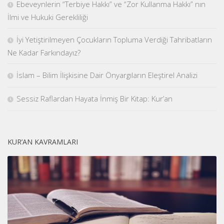
Ebeveynlerin “Terbiye Hakkı” ve “Zor Kullanma Hakkı” nın
İlmi ve Hukuki Gerekliliği
İyi Yetiştirilmeyen Çocukların Topluma Verdiği Tahribatların
Ne Kadar Farkındayız?
İslam – Bilim İlişkisine Dair Önyargıların Eleştirel Analizi
Sessiz Raflardan Hayata İnmiş Bir Kitap: Kur’an
KUR’AN KAVRAMLARI