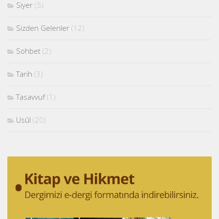
Siyer
(5)
Sizden Gelenler
(12)
Sohbet
(2)
Tarih
(3)
Tasavvuf
(1)
Usûl
(20)