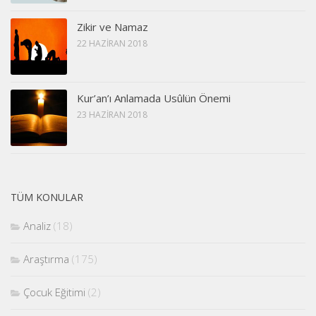
Zikir ve Namaz
22 HAZIRAN 2018
Kur’an’ı Anlamada Usûlün Önemi
23 HAZIRAN 2018
TÜM KONULAR
Analiz
(18)
Araştırma
(175)
Çocuk Eğitimi
(2)