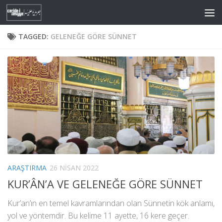
Skip to content
TAGGED:
GELENEĞE GÖRE SÜNNET
ARAŞTIRMA
26 NISAN 2022
KUR’ÂN’A VE GELENEĞE GÖRE SÜNNET
Kur’an’ın en temel kavramlarından olan Sünnetin kök anlamı,
yol ve yöntemdir. Bu kelime 11 ayette, 16 kere geçer.