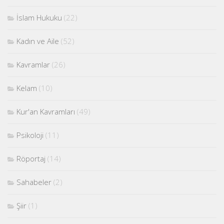
İslam Hukuku
(22)
Kadın ve Aile
(52)
Kavramlar
(26)
Kelam
(10)
Kur'an Kavramları
(49)
Psikoloji
(11)
Röportaj
(14)
Sahabeler
(2)
Şiir
(1)