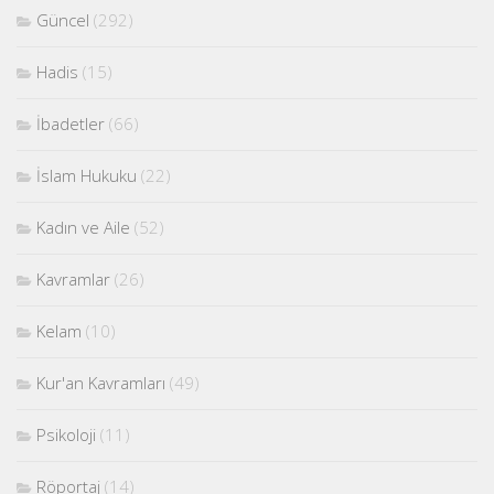
Güncel
(292)
Hadis
(15)
İbadetler
(66)
İslam Hukuku
(22)
Kadın ve Aile
(52)
Kavramlar
(26)
Kelam
(10)
Kur'an Kavramları
(49)
Psikoloji
(11)
Röportaj
(14)