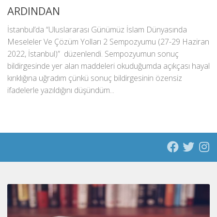
ARDINDAN
İstanbul’da “Uluslararası Günümüz İslam Dünyasında
Meseleler Ve Çözüm Yolları 2 Sempozyumu (27-29 Haziran
2022, İstanbul)” düzenlendi. Sempozyumun sonuç
bildirgesinde yer alan maddeleri okuduğumda açıkçası hayal
kırıklığına uğradım çünkü sonuç bildirgesinin özensiz
ifadelerle yazıldığını düşündüm...