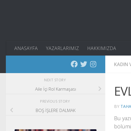
Skip to content
ANASAYFA
YAZARLARIMIZ
HAKKIMIZDA
KADIN V
NEXT STORY
EV
Aile İçi Rol Karmaşası
PREVIOUS STORY
BY
TAHA
BOŞ İŞLERE DALMAK
Bu yazı
bölümün