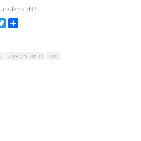
üntüleme:
432
acebook
Twitter
Share
v
Evlere Giriş Kuralları
Kural