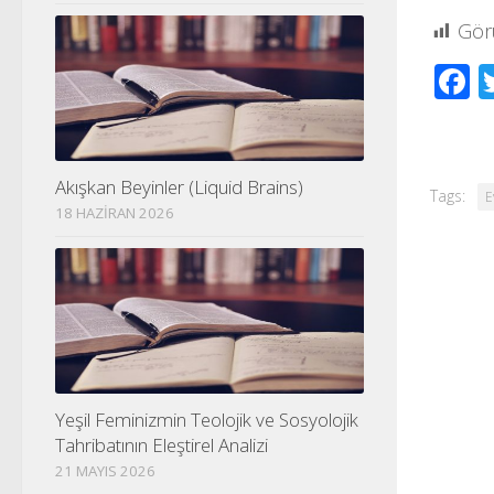
Gör
F
Akışkan Beyinler (Liquid Brains)
Tags:
E
18 HAZIRAN 2026
Yeşil Feminizmin Teolojik ve Sosyolojik
Tahribatının Eleştirel Analizi
21 MAYIS 2026