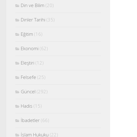
Din ve Bilim
(20)
Dinler Tarihi
(35)
Eğitim
(16)
Ekonomi
(62)
Eleştiri
(12)
Felsefe
(25)
Güncel
(292)
Hadis
(15)
İbadetler
(66)
İslam Hukuku
(22)