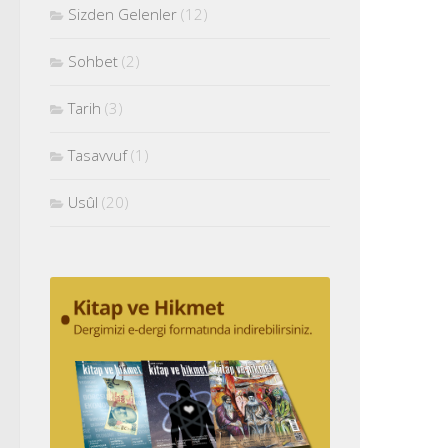
Sizden Gelenler
(12)
Sohbet
(2)
Tarih
(3)
Tasavvuf
(1)
Usûl
(20)