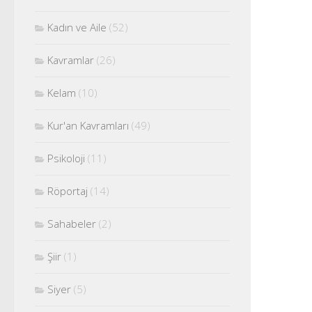
Kadın ve Aile
(52)
Kavramlar
(26)
Kelam
(10)
Kur'an Kavramları
(49)
Psikoloji
(11)
Röportaj
(14)
Sahabeler
(2)
Şiir
(1)
Siyer
(5)