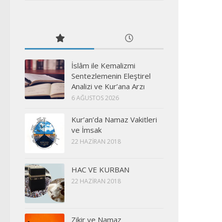
İslâm ile Kemalizmi
Sentezlemenin Eleştirel
Analizi ve Kur’ana Arzı
6 AĞUSTOS 2026
Kur’an’da Namaz Vakitleri
ve İmsak
22 HAZIRAN 2018
HAC VE KURBAN
22 HAZIRAN 2018
Zikir ve Namaz