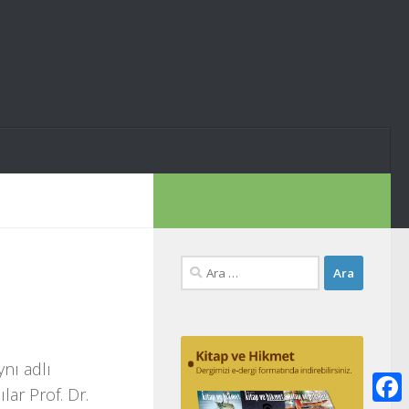
Arama:
ynı adlı
ar Prof. Dr.