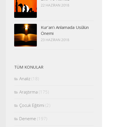
22 HAZIRAN 2018
Kur’an’ı Anlamada Usûlün
Önemi
23 HAZIRAN 2018
TÜM KONULAR
Analiz
(18)
Araştırma
(175)
Çocuk Eğitimi
(2)
Deneme
(197)