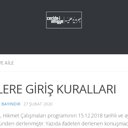
E AILE
LERE GİRİŞ KURALLARI
 BAYINDIR
·
27 ŞUBAT 2020
, Hikmet Çalışmaları programının 15.12.2018 tarihli ve a
den derlenmiştir. Yazıda ifadeleri derlenen konuşmacıl