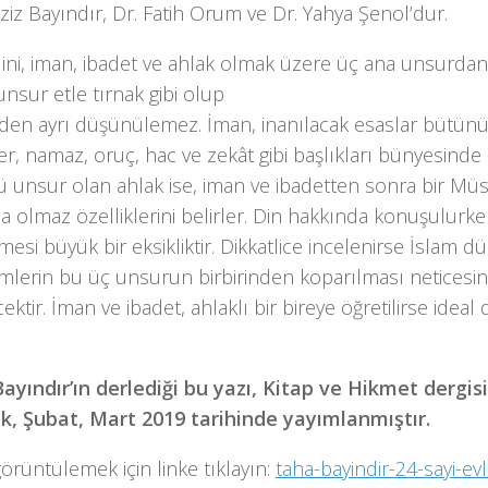
iz Bayındır, Dr. Fatih Orum ve Dr. Yahya Şenol’dur.
ini, iman, ibadet ve ahlak olmak üzere üç ana unsurdan
nsur etle tırnak gibi olup
inden ayrı düşünülemez. İman, inanılacak esaslar bütün
er, namaz, oruç, hac ve zekât gibi başlıkları bünyesinde 
 unsur olan ahlak ise, iman ve ibadetten sonra bir Mü
 olmaz özelliklerini belirler. Din hakkında konuşulurk
esi büyük bir eksikliktir. Dikkatlice incelenirse İslam d
mlerin bu üç unsurun birbirinden koparılması neticesi
ektir. İman ve ibadet, ahlaklı bir bireye öğretilirse ideal 
ayındır’ın derlediği bu yazı, Kitap ve Hikmet dergisi
ak, Şubat, Mart 2019 tarihinde yayımlanmıştır.
görüntülemek için linke tıklayın:
taha-bayindir-24-sayi-evle