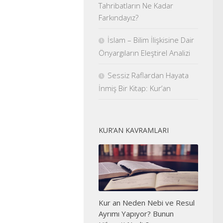
Tahribatların Ne Kadar
Farkındayız?
İslam – Bilim İlişkisine Dair
Önyargıların Eleştirel Analizi
Sessiz Raflardan Hayata
İnmiş Bir Kitap: Kur’an
KUR’AN KAVRAMLARI
Kur an Neden Nebi ve Resul
Ayrımı Yapıyor? Bunun