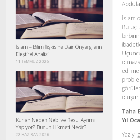
Abdulaz
İslam d
Bu üç u
birbir
ibadetl
İslam – Bilim İlişkisine Dair Önyargıların
Üçüncü
Eleştirel Analizi
olmazsa
11 TEMMUZ 2026
edilmem
proble
görülec
oluşur.
Taha B
Kur an Neden Nebi ve Resul Ayrımı
Yıl Oc
Yapıyor? Bunun Hikmeti Nedir?
Yazıyı 
22 HAZIRAN 2026