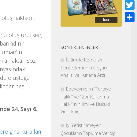
Face
Twitt
 oluşmaktadır.
Shar
ünü oluştururken;
barındırır.
SON EKLENENLER
slüman’ın
İslâm ile Kemalizmi
en ahlaktan söz
Sentezlemenin Eleştirel
ünyasındaki
Analizi ve Kur’ana Arzı
nde oluştuğu
dindar nesil
Ebeveynlerin “Terbiye
Hakkı” ve “Zor Kullanma
Hakkı” nın İlmi ve Hukuki
nde 24. Sayı 6.
Gerekliliği
İyi Yetiştirilmeyen
re-giris-kurallari
Çocukların Topluma Verdiği