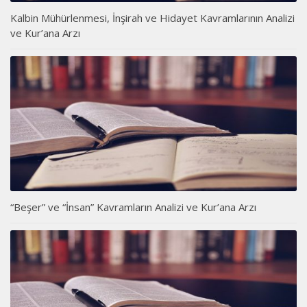
Kalbin Mühürlenmesi, İnşirah ve Hidayet Kavramlarının Analizi
ve Kur’ana Arzı
“Beşer” ve “İnsan” Kavramların Analizi ve Kur’ana Arzı