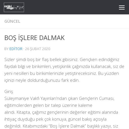
Skip to content
GÜNCEL
BOŞ İŞLERE DALMAK
BY
EDITOR
·
26 ŞUBAT 2020
Sizler şimdi boş bir flaş bellek gibisiniz. Gençken edindiğiniz
faydalı bilgi ve birikimleri, yetişkinlik çağınızda kullanacak, siz de
yeni nesilleri bu birikimlerinizle yetiştireceksiniz. Bu yüzden
içinizi neyle doldurduğunuzu fark edin.
Giriş
Süleymaniye Vakfı Yayınları’ndan çıkan Gençlerin Cuması,
eğitimcilerden gelen bir talep üzerine kaleme
alındı.
Kitapta, çağımız gençlerinin değerler eğitimi alanında
ihtiyaç duyduğu pek çok konuya, güncel bakış açısıyla
değinildi. Kitabımızdaki “Boş İşlere Dalmak” başlıklı yazıyı, siz