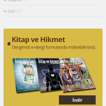
Usûl
(20)