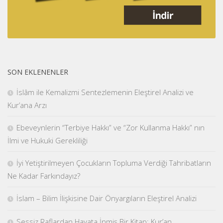
SON EKLENENLER
İslâm ile Kemalizmi Sentezlemenin Eleştirel Analizi ve
Kur’ana Arzı
Ebeveynlerin “Terbiye Hakkı” ve “Zor Kullanma Hakkı” nın
İlmi ve Hukuki Gerekliliği
İyi Yetiştirilmeyen Çocukların Topluma Verdiği Tahribatların
Ne Kadar Farkındayız?
İslam – Bilim İlişkisine Dair Önyargıların Eleştirel Analizi
Sessiz Raflardan Hayata İnmiş Bir Kitap: Kur’an