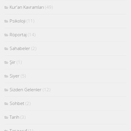
Kur'an Kavramları
(49)
Psikoloji
(11)
Röportaj
(14)
Sahabeler
(2)
Şiir
(1)
Siyer
(5)
Sizden Gelenler
(12)
Sohbet
(2)
Tarih
(3)
Tasavvuf
(1)