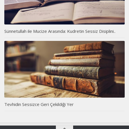
Sünnetullah ile Mucize Arasında: Kudretin Sessiz Disiplini..
Tevhidin Sessizce Geri Çekildiği Yer