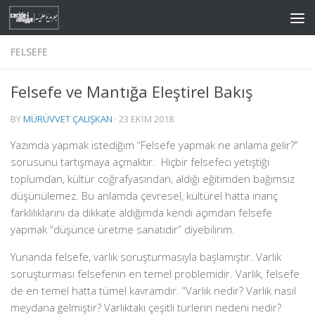
Skip to content
FELSEFE
Felsefe ve Mantığa Eleştirel Bakış
BY
MÜRÜVVET ÇALIŞKAN
·
23 EKIM 2018
Yazımda yapmak istediğim “Felsefe yapmak ne anlama gelir?”
sorusunu tartışmaya açmaktır. Hiçbir felsefeci yetiştiği
toplumdan, kültür coğrafyasından, aldığı eğitimden bağımsız
düşünülemez. Bu anlamda çevresel, kültürel hatta inanç
farklılıklarını da dikkate aldığımda kendi açımdan felsefe
yapmak “düşünce üretme sanatıdır” diyebilirim.
Yunanda felsefe, varlık soruşturmasıyla başlamıştır. Varlık
soruşturması felsefenin en temel problemidir. Varlık, felsefe
de en temel hatta tümel kavramdır. “Varlık nedir? Varlık nasıl
meydana gelmiştir? Varlıktaki çeşitli türlerin nedeni nedir?