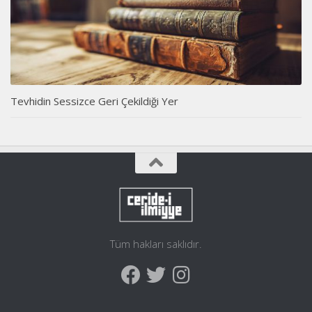
Tevhidin Sessizce Geri Çekildiği Yer
Tüm hakları saklıdır.