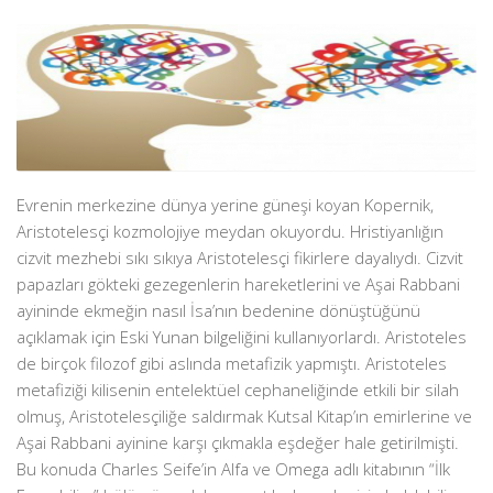
Evrenin merkezine dünya yerine güneşi koyan Kopernik,
Aristotelesçi kozmolojiye meydan okuyordu. Hristiyanlığın
cizvit mezhebi sıkı sıkıya Aristotelesçi fikirlere dayalıydı. Cizvit
papazları gökteki gezegenlerin hareketlerini ve Aşai Rabbani
ayininde ekmeğin nasıl İsa’nın bedenine dönüştüğünü
açıklamak için Eski Yunan bilgeliğini kullanıyorlardı. Aristoteles
de birçok filozof gibi aslında metafizik yapmıştı. Aristoteles
metafiziği kilisenin entelektüel cephaneliğinde etkili bir silah
olmuş, Aristotelesçiliğe saldırmak Kutsal Kitap’ın emirlerine ve
Aşai Rabbani ayinine karşı çıkmakla eşdeğer hale getirilmişti.
Bu konuda Charles Seife’in Alfa ve Omega adlı kitabının “İlk