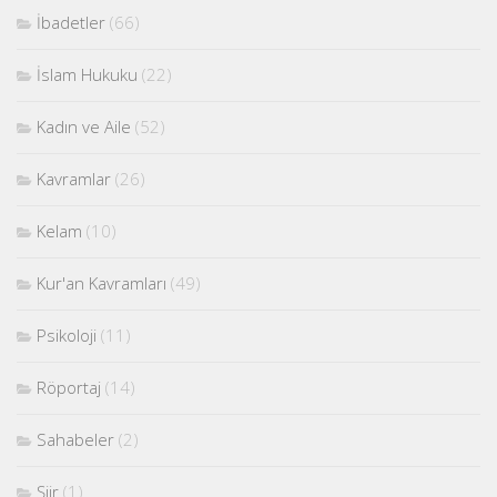
İbadetler
(66)
İslam Hukuku
(22)
Kadın ve Aile
(52)
Kavramlar
(26)
Kelam
(10)
Kur'an Kavramları
(49)
Psikoloji
(11)
Röportaj
(14)
Sahabeler
(2)
Şiir
(1)