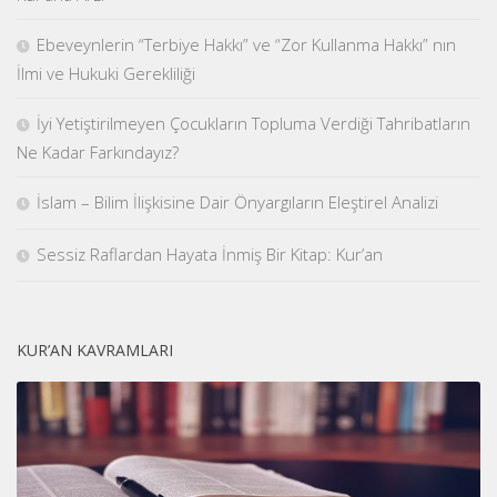
Ebeveynlerin “Terbiye Hakkı” ve “Zor Kullanma Hakkı” nın
İlmi ve Hukuki Gerekliliği
İyi Yetiştirilmeyen Çocukların Topluma Verdiği Tahribatların
Ne Kadar Farkındayız?
İslam – Bilim İlişkisine Dair Önyargıların Eleştirel Analizi
Sessiz Raflardan Hayata İnmiş Bir Kitap: Kur’an
KUR’AN KAVRAMLARI