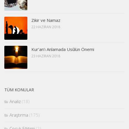
Zikir ve Namaz
22 HAZIRAN 2018
Kur’an’ı Anlamada Usûlün Önemi
23 HAZIRAN 2018
TÜM KONULAR
Analiz
(18)
Araştırma
(175)
Çocuk Eğitimi
(2)