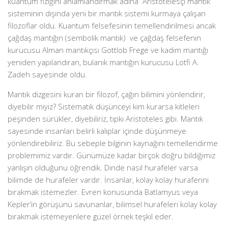
kuantum fiziğini anlamlandırmak adına Aristotelesçi mantık
sisteminin dışında yeni bir mantık sistemi kurmaya çalışan
filozoflar oldu. Kuantum felsefesinin temellendirilmesi ancak
çağdaş mantığın (sembolik mantık) ve çağdaş felsefenin
kurucusu Alman mantıkçısı Gottlob Frege ve kadim mantığı
yeniden yapılandıran, bulanık mantığın kurucusu Lotfi A.
Zadeh sayesinde oldu.
Mantık dizgesini kuran bir filozof, çağın bilimini yönlendirir,
diyebilir miyiz? Sistematik düşünceyi kim kurarsa kitleleri
peşinden sürükler, diyebiliriz, tıpkı Aristoteles gibi. Mantık
sayesinde insanları belirli kalıplar içinde düşünmeye
yönlendirebiliriz. Bu sebeple bilginin kaynağını temellendirme
problemimiz vardır. Günümüze kadar birçok doğru bildiğimiz
yanlışın olduğunu öğrendik. Dinde nasıl hurafeler varsa
bilimde de hurafeler vardır. İnsanlar, kolay kolay huraferini
bırakmak istemezler. Evren konusunda Batlamyus veya
Kepler’in görüşünü savunanlar, bilimsel hurafeleri kolay kolay
bırakmak istemeyenlere güzel örnek teşkil eder.