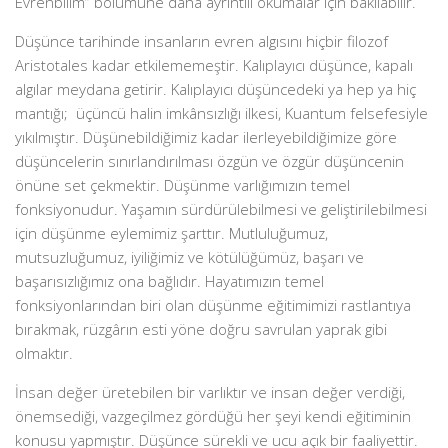
Evrenbilim” bölümüne daha ayrıntılı okumalar için bakılabilir.
Düşünce tarihinde insanların evren algısını hiçbir filozof
Aristotales kadar etkilememeştir. Kalıplayıcı düşünce, kapalı
algılar meydana getirir. Kalıplayıcı düşüncedeki ya hep ya hiç
mantığı; üçüncü halin imkânsızlığı ilkesi, Kuantum felsefesiyle
yıkılmıştır. Düşünebildiğimiz kadar ilerleyebildiğimize göre
düşüncelerin sınırlandırılması özgün ve özgür düşüncenin
önüne set çekmektir. Düşünme varlığımızın temel
fonksiyonudur. Yaşamın sürdürülebilmesi ve geliştirilebilmesi
için düşünme eylemimiz şarttır. Mutluluğumuz,
mutsuzluğumuz, iyiliğimiz ve kötülüğümüz, başarı ve
başarısızlığımız ona bağlıdır. Hayatımızın temel
fonksiyonlarından biri olan düşünme eğitimimizi rastlantıya
bırakmak, rüzgârın esti yöne doğru savrulan yaprak gibi
olmaktır.
İnsan değer üretebilen bir varlıktır ve insan değer verdiği,
önemsediği, vazgeçilmez gördüğü her şeyi kendi eğitiminin
konusu yapmıştır. Düşünce sürekli ve ucu açık bir faaliyettir.