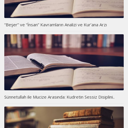
“Beşer” ve “İnsan” Kavramların Analizi ve Kur’ana Arzı
Sünnetullah ile Mucize Arasında: Kudretin Sessiz Disiplini..