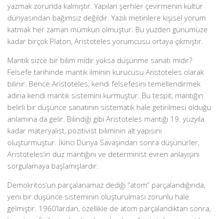
yazmak zorunda kalmıştır. Yapılan şerhler çevirmenin kültür
dünyasından bağımsız değildir. Yazılı metinlere kişisel yorum
katmak her zaman mümkün olmuştur. Bu yüzden günümüze
kadar birçok Platon, Aristoteles yorumcusu ortaya çıkmıştır.
Mantık sizce bir bilim midir yoksa düşünme sanatı mıdır?
Felsefe tarihinde mantık ilminin kurucusu Aristoteles olarak
bilinir. Bence Aristoteles, kendi felsefesini temellendirmek
adına kendi mantık sistemini kurmuştur. Bu tespit, mantığın
belirli bir düşünce sanatının sistematik hale getirilmesi olduğu
anlamına da gelir. Bilindiği gibi Aristoteles mantığı 19. yüzyıla
kadar materyalist, pozitivist biliminin alt yapısını
oluşturmuştur. İkinci Dünya Savaşından sonra düşünürler,
Aristoteles’in düz mantığını ve determinist evren anlayışını
sorgulamaya başlamışlardır.
Demokritos’un parçalanamaz dediği “atom” parçalandığında,
yeni bir düşünce sisteminin oluşturulması zorunlu hale
gelmiştir. 1960’lardan, özellikle de atom parçalandıktan sonra,