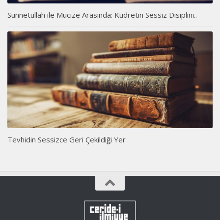
Sünnetullah ile Mucize Arasında: Kudretin Sessiz Disiplini..
Tevhidin Sessizce Geri Çekildiği Yer