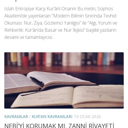
Islah Entropiye Karşı Kur’ânî Onarım Bu metin, Sophos
Akademi’de yayımlanan “Modern Bilimin Sınırında Tevhid
Okuması: Nur, Ziya, Gözlemci Yanılgısı” ile “Algı, Yorum ve
Rehberlik: Kur’ân’da Basar ve Nur İlişkisi” başlıklı yazıların
devamı ve tamamlayıcısı...
KAVRAMLAR
/
KUR'AN KAVRAMLARI
19 OCAK 2026
NEBİ’Yİ KORUMAK MI, ZANNİ RİVAYETİ