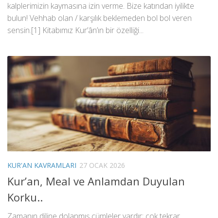
kalplerimizin kaymasına izin verme. Bize katından iyilikte
bulun! Vehhab olan / karşılık beklemeden bol bol veren
sensin.[1] Kitabımız Kur’ân’ın bir özelliği...
KUR'AN KAVRAMLARI
27 OCAK 2026
Kur’an, Meal ve Anlamdan Duyulan
Korku..
Zamanın diline dolanmış cümleler vardır; çok tekrar