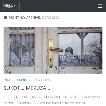
Skip to content
MONTHLY ARCHIVE:
OCAK 2026
DINLER TARIHI
29 OCAK 2026
SUKOT… MEZUZA…
“…EVLERE KAPILARINDAN GİRİN…” DUAMIZ (Onlar şöyle
derler:) Rabbimiz! Bizi yoluna kabul ettikten sonra