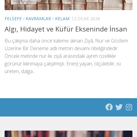
FELSEFE
/
KAVRAMLAR
/
KELAM
12 OCAK 2026
Algı, Hidayet ve Küfür Ekseninde İnsan
Bu çalışma daha önce kaleme alınan Ziyâ, Nur ve Gözlem
Üzerine Bir Deneme adlı metnin devamı niteliğindedir.
Önceki metinde nur ile ziyâ arasındaki ayrım özellikle
görünür kılınmaya çalışılmıştı. Enerji yayan, ölçülebilir, ısı
üreten, dalga...