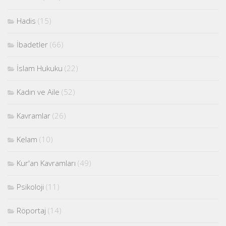
Hadis
(15)
İbadetler
(66)
İslam Hukuku
(22)
Kadın ve Aile
(52)
Kavramlar
(26)
Kelam
(10)
Kur'an Kavramları
(49)
Psikoloji
(11)
Röportaj
(14)