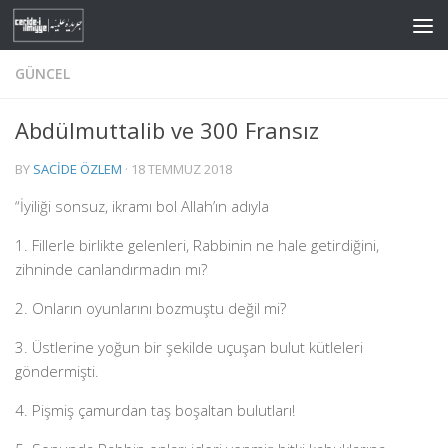
Skip to content
GÜNCEL
Abdülmuttalib ve 300 Fransız
BY
SACIDE ÖZLEM
·
18 TEMMUZ 2018
“İyiliği sonsuz, ikramı bol Allah’ın adıyla
1. Fillerle birlikte gelenleri, Rabbinin ne hale getirdiğini,
zihninde canlandırmadın mı?
2. Onların oyunlarını bozmuştu değil mi?
3. Üstlerine yoğun bir şekilde uçuşan bulut kütleleri
göndermişti.
4. Pişmiş çamurdan taş boşaltan bulutları!