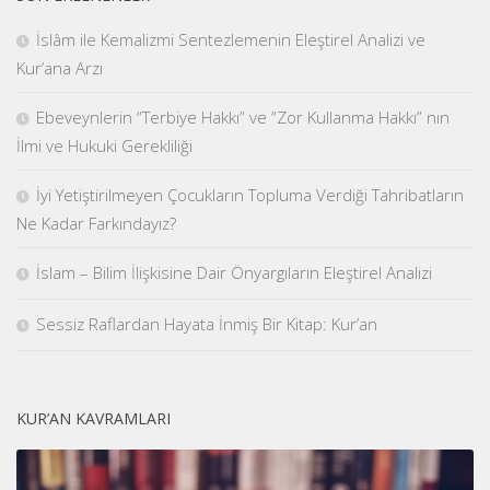
İslâm ile Kemalizmi Sentezlemenin Eleştirel Analizi ve
Kur’ana Arzı
Ebeveynlerin “Terbiye Hakkı” ve “Zor Kullanma Hakkı” nın
İlmi ve Hukuki Gerekliliği
İyi Yetiştirilmeyen Çocukların Topluma Verdiği Tahribatların
Ne Kadar Farkındayız?
İslam – Bilim İlişkisine Dair Önyargıların Eleştirel Analizi
Sessiz Raflardan Hayata İnmiş Bir Kitap: Kur’an
KUR’AN KAVRAMLARI