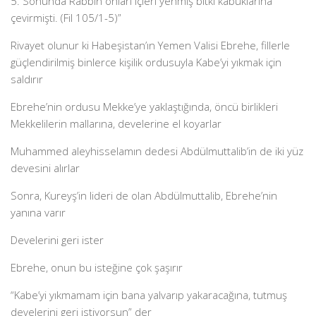
5. Sonunda Rabbin onları içleri yenmiş bitki kabuklarına
çevirmişti. (Fil 105/1-5)”
Rivayet olunur ki Habeşistan’ın Yemen Valisi Ebrehe, fillerle
güçlendirilmiş binlerce kişilik ordusuyla Kabe’yi yıkmak için
saldırır
Ebrehe’nin ordusu Mekke’ye yaklaştığında, öncü birlikleri
Mekkelilerin mallarına, develerine el koyarlar
Muhammed aleyhisselamın dedesi Abdülmuttalib’in de iki yüz
devesini alırlar
Sonra, Kureyş’in lideri de olan Abdülmuttalib, Ebrehe’nin
yanına varır
Develerini geri ister
Ebrehe, onun bu isteğine çok şaşırır
“Kabe’yi yıkmamam için bana yalvarıp yakaracağına, tutmuş
develerini geri istiyorsun” der