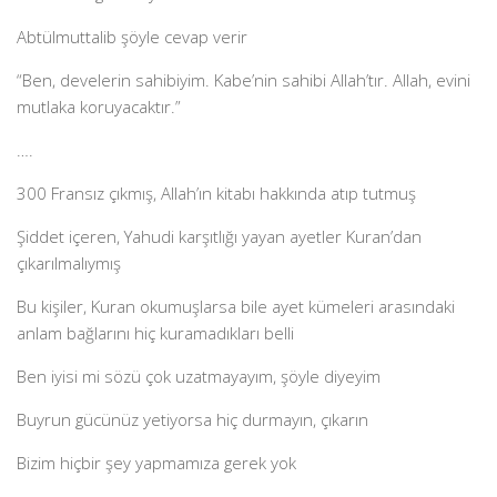
Abtülmuttalib şöyle cevap verir
“Ben, develerin sahibiyim. Kabe’nin sahibi Allah’tır. Allah, evini
mutlaka koruyacaktır.”
….
300 Fransız çıkmış, Allah’ın kitabı hakkında atıp tutmuş
Şiddet içeren, Yahudi karşıtlığı yayan ayetler Kuran’dan
çıkarılmalıymış
Bu kişiler, Kuran okumuşlarsa bile ayet kümeleri arasındaki
anlam bağlarını hiç kuramadıkları belli
Ben iyisi mi sözü çok uzatmayayım, şöyle diyeyim
Buyrun gücünüz yetiyorsa hiç durmayın, çıkarın
Bizim hiçbir şey yapmamıza gerek yok