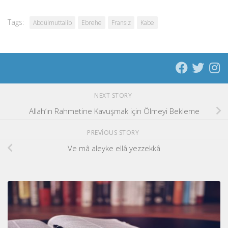
Tags:
Abdülmuttalib
Ebrehe
Fransız
Kabe
NEXT STORY
Allah’ın Rahmetine Kavuşmak için Ölmeyi Bekleme
PREVIOUS STORY
Ve mâ aleyke ellâ yezzekkâ