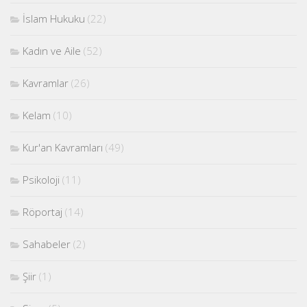
İslam Hukuku
(22)
Kadın ve Aile
(52)
Kavramlar
(26)
Kelam
(10)
Kur'an Kavramları
(49)
Psikoloji
(11)
Röportaj
(14)
Sahabeler
(2)
Şiir
(1)