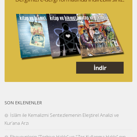
SON EKLENENLER
İslâm ile Kemalizmi Sentezlemenin Eleştirel Analizi ve
Kur’ana Arzı
Ebeveynlerin “Terbiye Hakkı” ve “Zor Kullanma Hakkı” nın