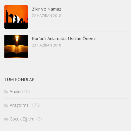
Zikir ve Namaz
22 HAZIRAN 2018
Kur’an’ı Anlamada Usûlün Önemi
23 HAZIRAN 2018
TÜM KONULAR
Analiz
(18)
Araştırma
(175)
Çocuk Eğitimi
(2)