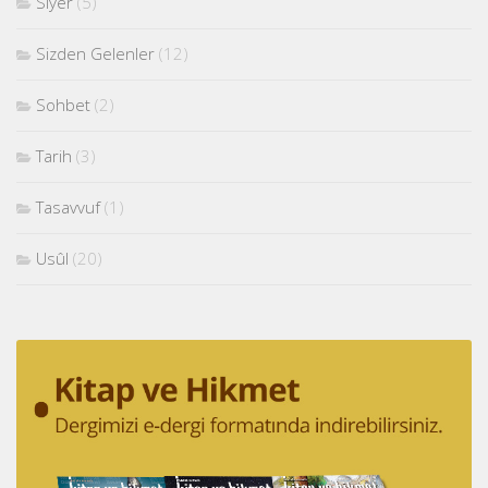
Siyer
(5)
Sizden Gelenler
(12)
Sohbet
(2)
Tarih
(3)
Tasavvuf
(1)
Usûl
(20)