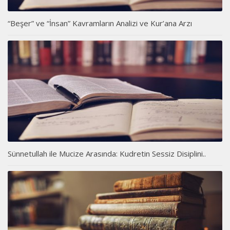
“Beşer” ve “İnsan” Kavramların Analizi ve Kur’ana Arzı
Sünnetullah ile Mucize Arasında: Kudretin Sessiz Disiplini..