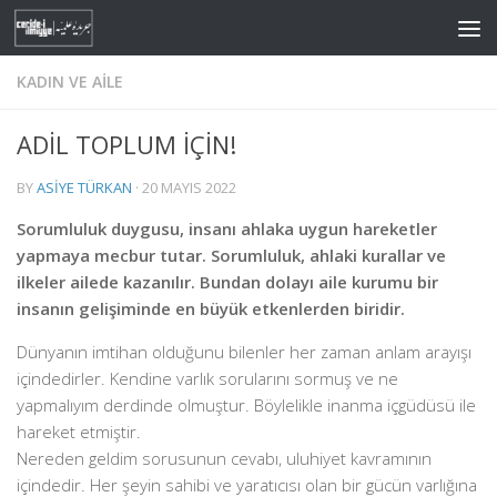
Skip to content
KADIN VE AILE
ADİL TOPLUM İÇİN!
BY
ASIYE TÜRKAN
·
20 MAYIS 2022
Sorumluluk duygusu, insanı ahlaka uygun hareketler
yapmaya mecbur tutar. Sorumluluk, ahlaki kurallar ve
ilkeler ailede kazanılır. Bundan dolayı aile kurumu bir
insanın gelişiminde en büyük etkenlerden biridir.
Dünyanın imtihan olduğunu bilenler her zaman anlam arayışı
içindedirler. Kendine varlık sorularını sormuş ve ne
yapmalıyım derdinde olmuştur. Böylelikle inanma içgüdüsü ile
hareket etmiştir.
Nereden geldim sorusunun cevabı, uluhiyet kavramının
içindedir. Her şeyin sahibi ve yaratıcısı olan bir gücün varlığına