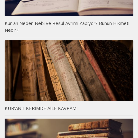
Kur an Neden Nebi ve Resul Ayrımı Yapıyor? Bunun Hikmeti
Nedir?
KUR’ÂN-I KERİMDE AİLE KAVRAMI